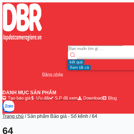
Search
...
kết quả
Xem tất cả
Đăng nhập
DANH MỤC SẢN PHẨM
Tạo báo giá
Ưu đãi
S.P đã xem
Download
Blog
Trang chủ
/ Sản phẩm Báo giá - Số kênh / 64
64