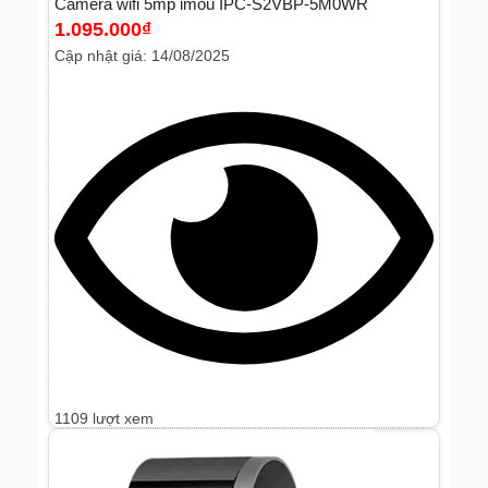
Camera wifi 5mp imou IPC-S2VBP-5M0WR
1.095.000
₫
Cập nhật giá: 14/08/2025
1109 lượt xem