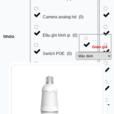
Camera analog hd
(
0
)
Đầu ghi hình ip
(
0
)
Imou
Giảm giá
Switch POE
(
0
)
Đầu ghi hình analog HD
(
0
)
Switch thường
(
0
)
Cáp mạng
(
0
)