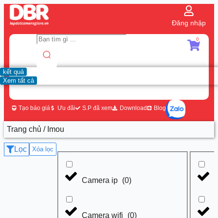
Đăng nhập
0
kết quả
Xem tất cả
Tạo báo giá
Ưu đãi
S.P đã xem
Download
Blog
Trang chủ
/ Imou
Lọc
Xóa lọc
Camera ip
(
0
)
Camera wifi
(
0
)