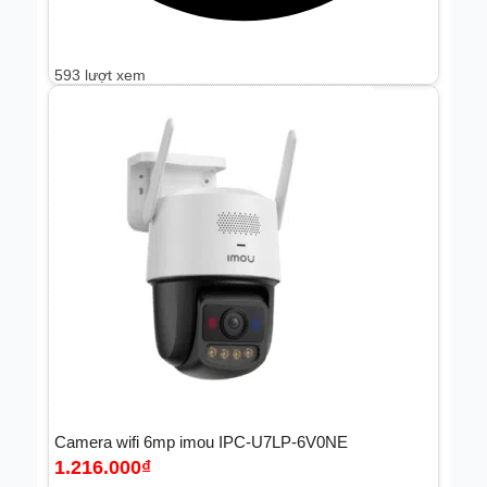
Thẻ nhớ
(
0
)
593 lượt xem
Tủ rack
(
0
)
Bộ wifi mesh
(
0
)
Hdmi
(
0
)
Bộ giải mã video
(
0
)
Thiết bị khác
(
0
)
Camera wifi 6mp imou IPC-U7LP-6V0NE
1.216.000
₫