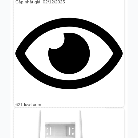
Cập nhật giá: 02/12/2025
Bộ thu phát wifi
(
0
)
Router poe
(
0
)
Cáp Dropwire
(
0
)
Router thường
(
0
)
Đầu ghi hình wifi
(
0
)
621 lượt xem
Bộ chuyển
(
0
)