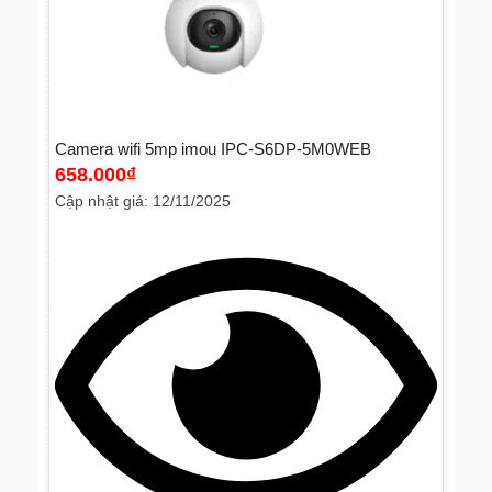
Router wifi
(
0
)
Bộ phát wifi
(
0
)
Camera wifi 5mp imou IPC-S6DP-5M0WEB
658.000
₫
Cập nhật giá: 12/11/2025
Camera dùng sim 4G 5G
(
0
)
Ổ cứng
(
0
)
Phụ kiện
(
0
)
Nguồn
(
0
)