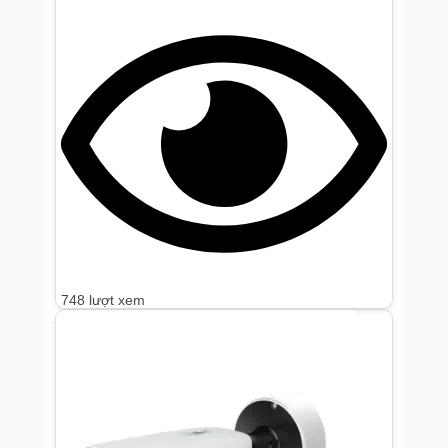
Bộ thu phát wifi
(
0
)
Router poe
(
0
)
Cáp Dropwire
(
0
)
Router thường
(
0
)
748 lượt xem
Đầu ghi hình wifi
(
0
)
Bộ chuyển
(
0
)