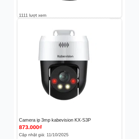
Thẻ nhớ
(
0
)
1111 lượt xem
Tủ rack
(
0
)
Bộ wifi mesh
(
0
)
Hdmi
(
0
)
Bộ giải mã video
(
0
)
Camera ip 3mp kabevision KX-S3P
Thiết bị khác
(
0
)
873.000
₫
Cập nhật giá: 11/10/2025