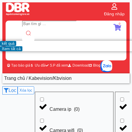
Đăng nhập
0
kết quả
Xem tất cả
Tạo báo giá
Ưu đãi
S.P đã xem
Download
Blog
Trang chủ
/ Kabevision/Kbvision
Lọc
Xóa lọc
Camera ip
(
0
)
Camera wifi
(
0
)