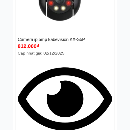
Router wifi
(
0
)
Bộ phát wifi
(
0
)
Camera ip 5mp kabevision KX-S5P
812.000
₫
Cập nhật giá: 02/12/2025
Camera dùng sim 4G 5G
(
0
)
Ổ cứng
(
0
)
Phụ kiện
(
0
)
Nguồn
(
0
)