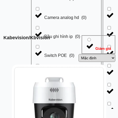
Camera analog hd
(
0
)
Đầu ghi hình ip
(
0
)
Kabevision/Kbvision
Giảm giá
Switch POE
(
0
)
Đầu ghi hình analog HD
(
0
)
Switch thường
(
0
)
Cáp mạng
(
0
)