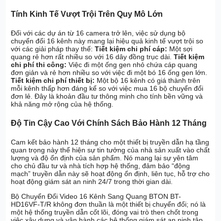
Tính Kinh Tế Vượt Trội Trên Quy Mô Lớn
Đối với các dự án từ 16 camera trở lên, việc sử dụng bộ
chuyển đổi 16 kênh này mang lại hiệu quả kinh tế vượt trội so
với các giải pháp thay thế:
Tiết kiệm chi phí cáp:
Một sợi
quang rẻ hơn rất nhiều so với 16 dây đồng trục dài.
Tiết kiệm
chi phí thi công:
Việc đi một ống gen nhỏ chứa cáp quang
đơn giản và rẻ hơn nhiều so với việc đi một bó 16 ống gen lớn.
Tiết kiệm chi phí thiết bị:
Một bộ 16 kênh có giá thành trên
mỗi kênh thấp hơn đáng kể so với việc mua 16 bộ chuyển đổi
đơn lẻ. Đây là khoản đầu tư thông minh cho tính bền vững và
khả năng mở rộng của hệ thống.
Độ Tin Cậy Cao Với Chính Sách Bảo Hành 12 Tháng
Cam kết bảo hành 12 tháng cho một thiết bị truyền dẫn hạ tầng
quan trọng này thể hiện sự tin tưởng của nhà sản xuất vào chất
lượng và độ ổn định của sản phẩm. Nó mang lại sự yên tâm
cho chủ đầu tư và nhà tích hợp hệ thống, đảm bảo “động
mạch” truyền dẫn này sẽ hoạt động ổn định, liên tục, hỗ trợ cho
hoạt động giám sát an ninh 24/7 trong thời gian dài.
Bộ Chuyển Đổi Video 16 Kênh Sang Quang BTON BT-
HD16VF-T/R không đơn thuần là một thiết bị chuyển đổi; nó là
một hệ thống truyền dẫn cốt lõi, đóng vai trò then chốt trong
việc xây dựng và vận hành các hệ thống giám sát an ninh tập