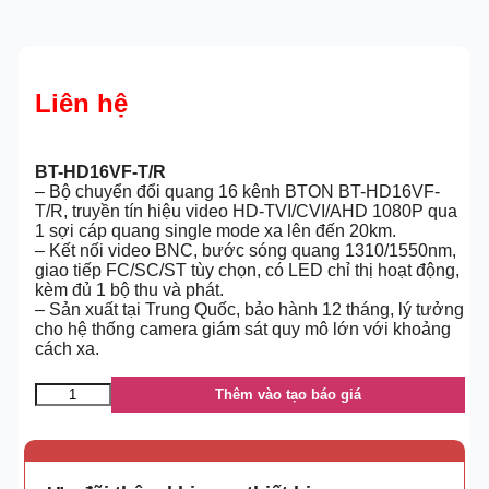
Liên hệ
BT-HD16VF-T/R
– Bộ chuyển đổi quang 16 kênh BTON BT-HD16VF-
T/R, truyền tín hiệu video HD-TVI/CVI/AHD 1080P qua
1 sợi cáp quang single mode xa lên đến 20km.
– Kết nối video BNC, bước sóng quang 1310/1550nm,
giao tiếp FC/SC/ST tùy chọn, có LED chỉ thị hoạt động,
kèm đủ 1 bộ thu và phát.
– Sản xuất tại Trung Quốc, bảo hành 12 tháng, lý tưởng
cho hệ thống camera giám sát quy mô lớn với khoảng
cách xa.
Thêm vào tạo báo giá