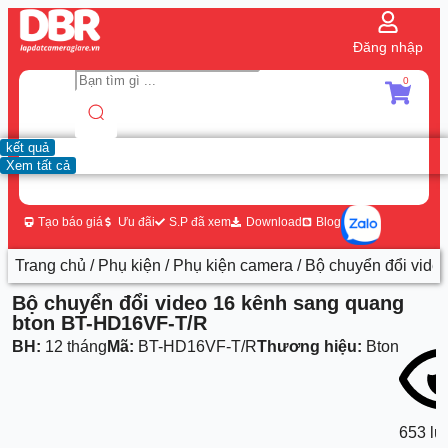
Đăng nhập
0
kết quả
Xem tất cả
Tạo báo giá
Ưu đãi
S.P đã xem
Download
Blog
Trang chủ
/
Phụ kiện
/
Phụ kiện camera
/ Bộ chuyển đổi vid
Bộ chuyển đổi video 16 kênh sang quang
bton BT-HD16VF-T/R
BH:
12 tháng
Mã:
BT-HD16VF-T/R
Thương hiệu:
Bton
653 lư