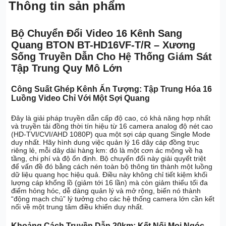
Thông tin sản phẩm
Bộ Chuyển Đổi Video 16 Kênh Sang
Quang BTON BT-HD16VF-T/R – Xương
Sống Truyền Dẫn Cho Hệ Thống Giám Sát
Tập Trung Quy Mô Lớn
Công Suất Ghép Kênh Ấn Tượng: Tập Trung Hóa 16
Luồng Video Chỉ Với Một Sợi Quang
Đây là giải pháp truyền dẫn cấp độ cao, có khả năng hợp nhất
và truyền tải đồng thời tín hiệu từ 16 camera analog độ nét cao
(HD-TVI/CVI/AHD 1080P) qua một sợi cáp quang Single Mode
duy nhất. Hãy hình dung việc quản lý 16 dây cáp đồng trục
riêng lẻ, mỗi dây dài hàng km: đó là một cơn ác mộng về hạ
tầng, chi phí và độ ổn định. Bộ chuyển đổi này giải quyết triệt
để vấn đề đó bằng cách nén toàn bộ thông tin thành một luồng
dữ liệu quang học hiệu quả. Điều này không chỉ tiết kiệm khối
lượng cáp khổng lồ (giảm tới 16 lần) mà còn giảm thiểu tối đa
điểm hỏng hóc, dễ dàng quản lý và mở rộng, biến nó thành
“động mạch chủ” lý tưởng cho các hệ thống camera lớn cần kết
nối về một trung tâm điều khiển duy nhất.
Khoảng Cách Truyền Dẫn 20km: Kết Nối Mọi Ngóc