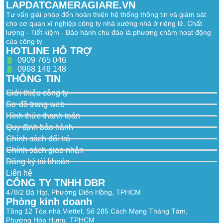
LAPDATCAMERAGIARE.VN
Tư vấn giải pháp đến hoàn thiện hệ thống thông tin và giám sát
cho cơ quan xí nghiệp công ty nhà xưởng nhà ở riêng lẻ. Chất
lượng - Tiết kiệm - Bảo hành chu đáo là phương châm hoạt động
của công ty
HOTLINE HỖ TRỢ
0909 765 046
0968 146 148
THÔNG TIN
Giới thiệu công ty
Sơ đồ trang web
Hình thức thanh toán
Quy định bảo hành
Chính sách đổi trả
Chính sách giao nhận
Đăng ký tài khoản
Liên hệ
CÔNG TY TNHH DBR
478/2 Bà Hạt, Phường Diên Hồng, TPHCM
Phòng kinh doanh
Tầng 12 Tòa nhà Viettel, Số 285 Cách Mạng Tháng Tám,
Phường Hòa Hưng, TPHCM