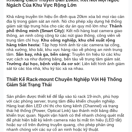
Ngách Của Khu Vực Rộng Lớn
Khả năng truyền tín hiệu ổn định qua 20km xóa bỏ mọi rào cản
địa lý trong giám sát an ninh. Nó cho phép xây dựng hệ thống
giám sát tập trung hóa cho các dự án quy mô lớn như:
Thành
phố thông minh (Smart City):
Kết nối hàng loạt camera giao
thông, an ninh công cộng từ các nút giao thông, công viên về
trung tâm chỉ huy.
Khu công nghiệp, khu chế xuất rộng
hàng trăm hecta:
Tập hợp hình ảnh từ các camera tại cổng,
nhà xưởng, kho bãi, khu vực hàng rào về phòng an ninh trung
tâm.
Sân bay, nhà ga, bến cảng:
Truyền tín hiệu từ các khu
vực cách xa như đường băng, bến tàu về trung tâm giám sát.
Trường đại học, bệnh viện đa cơ sở:
Liên kết hình ảnh giám
sát từ các tòa nhà, khu ký túc xá xa nhau.
Thiết Kế Rack-mount Chuyên Nghiệp Với Hệ Thống
Giám Sát Trạng Thái
Sản phẩm được thiết kế để lắp vào tủ rack 19-inch, phù hợp
với các phòng server, trung tâm điều khiển chuyên nghiệp.
Hàng loạt đèn LED chỉ thị cho từng kênh (Channel) và trạng
thái hệ thống (Power, Optical Link) tạo thành một bảng điều
khiển trực quan. Người vận hành có thể nhanh chóng quét mắt
để phát hiện bất kỳ kênh camera nào bị mất tín hiệu (LED tắt)
hoặc sự cố trên đường truyền quang, cho phép phản ứng
nhanh chóng với các sự cố an ninh hoặc kỹ thuật.