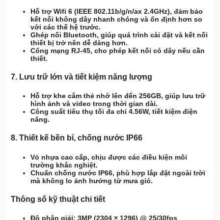
Hỗ trợ Wifi 6 (IEEE 802.11b/g/n/ax 2.4GHz)
, đảm bảo
kết nối không dây nhanh chóng và ổn định hơn so
với các thế hệ trước.
Ghép nối Bluetooth
, giúp quá trình cài đặt và kết nối
thiết bị trở nên dễ dàng hơn.
Cổng mạng RJ-45
, cho phép kết nối có dây nếu cần
thiết.
7.
Lưu trữ lớn và tiết kiệm năng lượng
Hỗ trợ khe cắm thẻ nhớ lên đến 256GB
, giúp lưu trữ
hình ảnh và video trong thời gian dài.
Công suất tiêu thụ tối đa chỉ 4.56W
, tiết kiệm điện
năng.
8.
Thiết kế bền bỉ, chống nước IP66
Vỏ nhựa cao cấp
, chịu được các điều kiện môi
trường khắc nghiệt.
Chuẩn chống nước IP66
, phù hợp lắp đặt ngoài trời
mà không lo ảnh hưởng từ mưa gió.
Thông số kỹ thuật chi tiết
Độ phân giải
: 3MP (2304 × 1296) @ 25/30fps