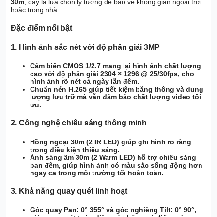
30m
, đây là lựa chọn lý tưởng để bảo vệ không gian ngoài trời
hoặc trong nhà.
Đặc điểm nổi bật
1.
Hình ảnh sắc nét với độ phân giải 3MP
Cảm biến CMOS 1/2.7
mang lại hình ảnh chất lượng
cao với
độ phân giải 2304 × 1296
@
25/30fps
, cho
hình ảnh rõ nét cả ngày lẫn đêm.
Chuẩn nén H.265
giúp tiết kiệm băng thông và dung
lượng lưu trữ mà vẫn đảm bảo chất lượng video tối
ưu.
2.
Công nghệ chiếu sáng thông minh
Hồng ngoại 30m (2 IR LED)
giúp ghi hình rõ ràng
trong điều kiện thiếu sáng.
Ánh sáng ấm 30m (2 Warm LED)
hỗ trợ chiếu sáng
ban đêm, giúp hình ảnh có màu sắc sống động hơn
ngay cả trong môi trường tối hoàn toàn.
3.
Khả năng quay quét linh hoạt
Góc quay Pan: 0° 355°
và
góc nghiêng Tilt: 0° 90°
,