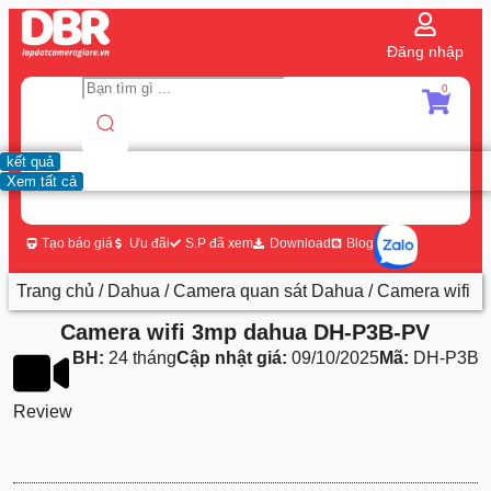
Đăng nhập
0
kết quả
Xem tất cả
Tạo báo giá
Ưu đãi
S.P đã xem
Download
Blog
Trang chủ
/
Dahua
/
Camera quan sát Dahua
/ Camera wifi 
Camera wifi 3mp dahua DH-P3B-PV
BH:
24 tháng
Cập nhật giá:
09/10/2025
Mã:
DH-P3B-
Review