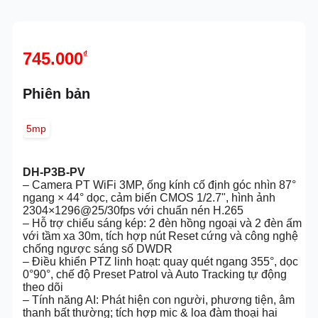
745.000
₫
Phiên bản
5mp
DH-P3B-PV
– Camera PT WiFi 3MP, ống kính cố định góc nhìn 87°
ngang × 44° dọc, cảm biến CMOS 1/2.7", hình ảnh
2304×1296@25/30fps với chuẩn nén H.265
– Hỗ trợ chiếu sáng kép: 2 đèn hồng ngoại và 2 đèn ấm
với tầm xa 30m, tích hợp nút Reset cứng và công nghệ
chống ngược sáng số DWDR
– Điều khiển PTZ linh hoạt: quay quét ngang 355°, dọc
0°90°, chế độ Preset Patrol và Auto Tracking tự động
theo dõi
– Tính năng AI: Phát hiện con người, phương tiện, âm
thanh bất thường; tích hợp mic & loa đàm thoại hai