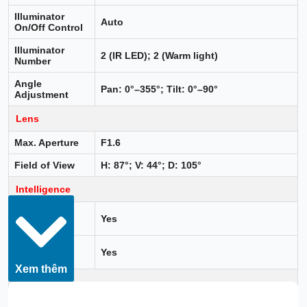
Illuminator
Auto
On/Off Control
Illuminator
2 (IR LED); 2 (Warm light)
Number
Angle
Pan: 0°–355°; Tilt: 0°–90°
Adjustment
Lens
Max. Aperture
F1.6
Field of View
H: 87°; V: 44°; D: 105°
Intelligence
Vehicle
Yes
Detection
Human
Yes
Detection
Xem thêm
Video
Video