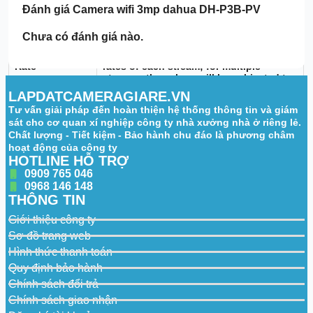
H.265
Đánh giá
Camera wifi 3mp dahua DH-P3B-PV
Compression
Main stream: 2304 × 1296@(1-25/30 fps)
Chưa có đánh giá nào.
sub stream: 640 × 360@(1-25/30 fps)
Video Frame
*The values above are the max. frame
Rate
rates of each stream; for multiple
streams, the values will be subjected to
the total encoding capacity.
LAPDATCAMERAGIARE.VN
Tư vấn giải pháp đến hoàn thiện hệ thống thông tin và giám
Resolution
3M (2304 × 1296); nHD (640 × 360)
sát cho cơ quan xí nghiệp công ty nhà xưởng nhà ở riêng lẻ.
Chất lượng - Tiết kiệm - Bảo hành chu đáo là phương châm
Video Bit Rate
H.265: 80 kbps–4096 kbps
hoạt động của công ty
Day/Night
Auto(ICR)/Color/B/W
HOTLINE HỖ TRỢ
0909 765 046
WDR
DWDR
0968 146 148
THÔNG TIN
Motion
Yes
Detection
Giới thiệu công ty
Sơ đồ trang web
Smart
Yes
Illumination
Hình thức thanh toán
Quy định bảo hành
Image Rotation
0°/180°
Chính sách đổi trả
Audio
Chính sách giao nhận