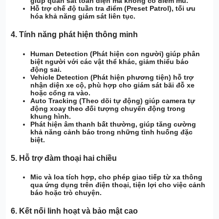
giúp quan sát toàn diện mà không có điểm mù.
Hỗ trợ chế độ tuần tra điểm (Preset Patrol)
, tối ưu
hóa khả năng giám sát liên tục.
4.
Tính năng phát hiện thông minh
Human Detection (Phát hiện con người)
giúp phân
biệt người với các vật thể khác, giảm thiểu báo
động sai.
Vehicle Detection (Phát hiện phương tiện)
hỗ trợ
nhận diện xe cộ, phù hợp cho giám sát bãi đỗ xe
hoặc cổng ra vào.
Auto Tracking (Theo dõi tự động)
giúp camera tự
động xoay theo đối tượng chuyển động trong
khung hình.
Phát hiện âm thanh bất thường
, giúp tăng cường
khả năng cảnh báo trong những tình huống đặc
biệt.
5.
Hỗ trợ đàm thoại hai chiều
Mic và loa tích hợp
, cho phép
giao tiếp từ xa
thông
qua ứng dụng trên điện thoại, tiện lợi cho việc cảnh
báo hoặc trò chuyện.
6.
Kết nối linh hoạt và bảo mật cao