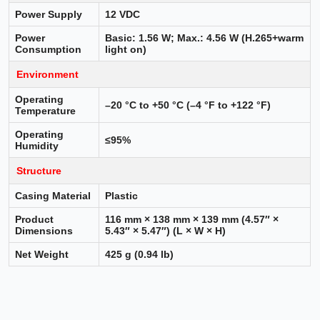
Power Supply
12 VDC
Power
Basic: 1.56 W; Max.: 4.56 W (H.265+warm
Consumption
light on)
Environment
Operating
–20 °C to +50 °C (–4 °F to +122 °F)
Temperature
Operating
≤95%
Humidity
Structure
Casing Material
Plastic
Product
116 mm × 138 mm × 139 mm (4.57″ ×
Dimensions
5.43″ × 5.47″) (L × W × H)
Net Weight
425 g (0.94 lb)