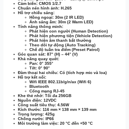
Cảm biến
: CMOS 1/2.7
Chuẩn nén hình ảnh
: H.265
Hỗ trợ chiếu sáng
:
Hồng ngoại: 30m (2 IR LED)
Ánh sáng ấm: 30m (2 Warm LED)
Tính năng thông minh
:
Phát hiện con người (Human Detection)
Phát hiện phương tiện (Vehicle Detection)
Phát hiện âm thanh bất thường
Theo dõi tự động (Auto Tracking)
Chế độ tuần tra điểm (Preset Patrol)
Góc quan sát
: 87° (H) – 44° (V)
Khả năng quay quét
:
Pan: 0° 355°
Tilt: 0° 90°
Đàm thoại hai chiều
: Có (tích hợp mic và loa)
Hỗ trợ kết nối
:
Wifi IEEE 802.11b/g/n/ax (Wifi 6)
Bluetooth
Cổng mạng RJ-45
Khe thẻ nhớ
: Tối đa 256GB
Nguồn điện
: 12VDC
Công suất tiêu thụ
: 4.56W
Kích thước
: 116 mm × 138 mm × 139 mm
Trọng lượng
: 425g
Chống nước
: IP66
Môi trường làm việc
: 20 °C đến +50 °C