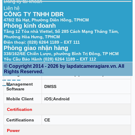
Đăng ký tài khoản
Built-in MIC
Yes, built-in Mic
Liên hệ
CÔNG TY TNHH DBR
Built-in Speaker
Yes, built-in speaker
478/2 Bà Hạt, Phường Diên Hồng, TPHCM
Audio
Phòng kinh doanh
G.711a
Compression
Tầng 12 Tòa nhà Viettel, Số 285 Cách Mạng Tháng Tám,
Phường Hòa Hưng, TPHCM
Network
Điện thoại: (028) 6264 1189 – EXT 111
Phòng giao nhận hàng
Network Port
RJ-45 (10/100 Base-T)
338/162/6E Chiến Lược, phường Bình Trị Đông, TP HCM
Yêu Cầu Bảo Hành (028) 6264 1189 – EXT 112
IEEE 802.11b/g/n/ax 2.412-2.472 GHz, 2.4
Wi-Fi
G
© Copyright 2014 - 2026 by lapdatcameragiare.vn. All
Rights Reserved.
Storage
Micro SD card (up to 256 GB)
Management
DMSS
Software
Mobile Client
iOS;Android
Certification
Certifications
CE
Power