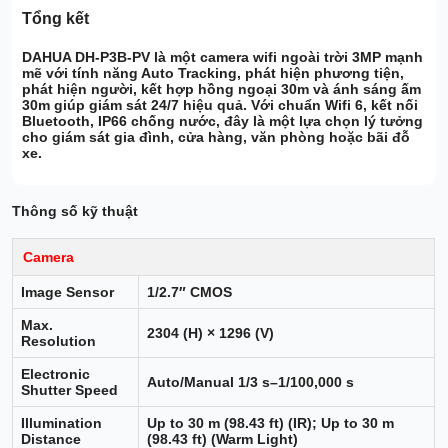
Tổng kết
DAHUA DH-P3B-PV
là một
camera wifi ngoài trời 3MP
mạnh
mẽ với tính năng
Auto Tracking, phát hiện phương tiện,
phát hiện người
, kết hợp
hồng ngoại 30m
và
ánh sáng ấm
30m
giúp giám sát 24/7 hiệu quả. Với
chuẩn Wifi 6
,
kết nối
Bluetooth
,
IP66 chống nước
, đây là một lựa chọn lý tưởng
cho giám sát gia đình, cửa hàng, văn phòng hoặc bãi đỗ
xe.
Thông số kỹ thuật
Camera
Image Sensor
1/2.7″ CMOS
Max.
2304 (H) × 1296 (V)
Resolution
Electronic
Auto/Manual 1/3 s–1/100,000 s
Shutter Speed
Illumination
Up to 30 m (98.43 ft) (IR); Up to 30 m
Distance
(98.43 ft) (Warm Light)