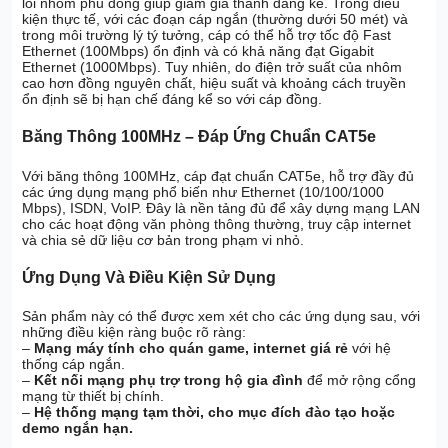
lõi nhôm phủ đồng giúp giảm giá thành đáng kể. Trong điều
kiện thực tế, với các đoạn cáp ngắn (thường dưới 50 mét) và
trong môi trường lý tý tưởng, cáp có thể hỗ trợ tốc độ Fast
Ethernet (100Mbps) ổn định và có khả năng đạt Gigabit
Ethernet (1000Mbps). Tuy nhiên, do điện trở suất của nhôm
cao hơn đồng nguyên chất, hiệu suất và khoảng cách truyền
ổn định sẽ bị hạn chế đáng kể so với cáp đồng.
Băng Thông 100MHz – Đáp Ứng Chuẩn CAT5e
Với băng thông 100MHz, cáp đạt chuẩn CAT5e, hỗ trợ đầy đủ
các ứng dụng mạng phổ biến như Ethernet (10/100/1000
Mbps), ISDN, VoIP. Đây là nền tảng đủ để xây dựng mạng LAN
cho các hoạt động văn phòng thông thường, truy cập internet
và chia sẻ dữ liệu cơ bản trong phạm vi nhỏ.
Ứng Dụng Và Điều Kiện Sử Dụng
Sản phẩm này có thể được xem xét cho các ứng dụng sau, với
những điều kiện ràng buộc rõ ràng:
–
Mạng máy tính cho quán game, internet giá rẻ
với hệ
thống cáp ngắn.
–
Kết nối mạng phụ trợ trong hộ gia đình
để mở rộng cổng
mạng từ thiết bị chính.
–
Hệ thống mạng tạm thời, cho mục đích đào tạo hoặc
demo ngắn hạn.