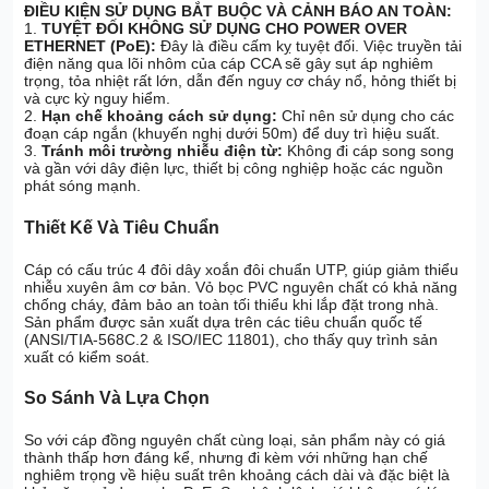
ĐIỀU KIỆN SỬ DỤNG BẮT BUỘC VÀ CẢNH BÁO AN TOÀN:
1.
TUYỆT ĐỐI KHÔNG SỬ DỤNG CHO POWER OVER
ETHERNET (PoE):
Đây là điều cấm kỵ tuyệt đối. Việc truyền tải
điện năng qua lõi nhôm của cáp CCA sẽ gây sụt áp nghiêm
trọng, tỏa nhiệt rất lớn, dẫn đến nguy cơ cháy nổ, hỏng thiết bị
và cực kỳ nguy hiểm.
2.
Hạn chế khoảng cách sử dụng:
Chỉ nên sử dụng cho các
đoạn cáp ngắn (khuyến nghị dưới 50m) để duy trì hiệu suất.
3.
Tránh môi trường nhiễu điện từ:
Không đi cáp song song
và gần với dây điện lực, thiết bị công nghiệp hoặc các nguồn
phát sóng mạnh.
Thiết Kế Và Tiêu Chuẩn
Cáp có cấu trúc 4 đôi dây xoắn đôi chuẩn UTP, giúp giảm thiểu
nhiễu xuyên âm cơ bản. Vỏ bọc PVC nguyên chất có khả năng
chống cháy, đảm bảo an toàn tối thiểu khi lắp đặt trong nhà.
Sản phẩm được sản xuất dựa trên các tiêu chuẩn quốc tế
(ANSI/TIA-568C.2 & ISO/IEC 11801), cho thấy quy trình sản
xuất có kiểm soát.
So Sánh Và Lựa Chọn
So với cáp đồng nguyên chất cùng loại, sản phẩm này có giá
thành thấp hơn đáng kể, nhưng đi kèm với những hạn chế
nghiêm trọng về hiệu suất trên khoảng cách dài và đặc biệt là