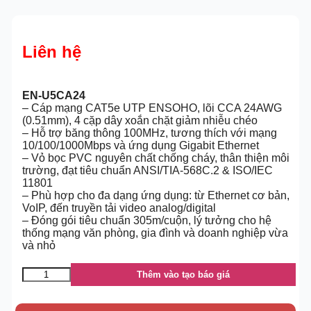
Liên hệ
EN-U5CA24
– Cáp mạng CAT5e UTP ENSOHO, lõi CCA 24AWG
(0.51mm), 4 cặp dây xoắn chặt giảm nhiễu chéo
– Hỗ trợ băng thông 100MHz, tương thích với mạng
10/100/1000Mbps và ứng dụng Gigabit Ethernet
– Vỏ bọc PVC nguyên chất chống cháy, thân thiện môi
trường, đạt tiêu chuẩn ANSI/TIA-568C.2 & ISO/IEC
11801
– Phù hợp cho đa dạng ứng dụng: từ Ethernet cơ bản,
VoIP, đến truyền tải video analog/digital
– Đóng gói tiêu chuẩn 305m/cuộn, lý tưởng cho hệ
thống mạng văn phòng, gia đình và doanh nghiệp vừa
và nhỏ
Thêm vào tạo báo giá