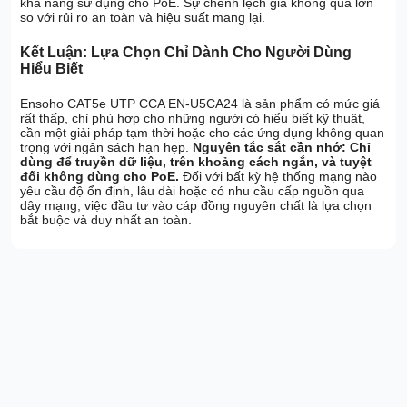
khả năng sử dụng cho PoE. Sự chênh lệch giá không quá lớn
so với rủi ro an toàn và hiệu suất mang lại.
Kết Luận: Lựa Chọn Chỉ Dành Cho Người Dùng
Hiểu Biết
Ensoho CAT5e UTP CCA EN-U5CA24 là sản phẩm có mức giá
rất thấp, chỉ phù hợp cho những người có hiểu biết kỹ thuật,
cần một giải pháp tạm thời hoặc cho các ứng dụng không quan
trọng với ngân sách hạn hẹp.
Nguyên tắc sắt cần nhớ: Chỉ
dùng để truyền dữ liệu, trên khoảng cách ngắn, và tuyệt
đối không dùng cho PoE.
Đối với bất kỳ hệ thống mạng nào
yêu cầu độ ổn định, lâu dài hoặc có nhu cầu cấp nguồn qua
dây mạng, việc đầu tư vào cáp đồng nguyên chất là lựa chọn
bắt buộc và duy nhất an toàn.