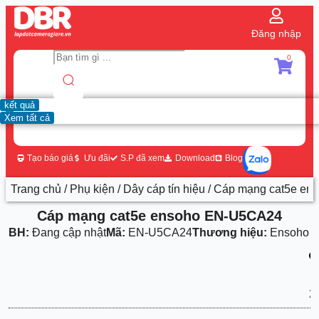
Đăng nhập
0
kết quả
Xem tất cả
Tạo báo giá
Ưu đãi
S.P đã xem
Download
Blog
Trang chủ
/
Phụ kiện
/
Dây cáp tín hiệu
/ Cáp mạng cat5e e
Cáp mạng cat5e ensoho EN-U5CA24
BH:
Đang cập nhật
Mã:
EN-U5CA24
Thương hiệu:
Ensoho
2