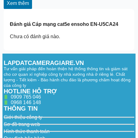
Xem thêm
Đánh giá
Cáp mạng cat5e ensoho EN-U5CA24
Chưa có đánh giá nào.
LAPDATCAMERAGIARE.VN
Tư vấn giải pháp đến hoàn thiện hệ thống thông tin và giám sát
cho cơ quan xí nghiệp công ty nhà xưởng nhà ở riêng lẻ. Chất
lượng - Tiết kiệm - Bảo hành chu đáo là phương châm hoạt động
của công ty
HOTLINE HỖ TRỢ
0909 765 046
0968 146 148
THÔNG TIN
Giới thiệu công ty
Sơ đồ trang web
Hình thức thanh toán