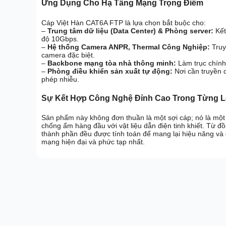
Ứng Dụng Cho Hạ Tầng Mạng Trọng Điểm
Cáp Việt Hàn CAT6A FTP là lựa chọn bắt buộc cho:
–
Trung tâm dữ liệu (Data Center) & Phòng server:
Kết 
độ 10Gbps.
–
Hệ thống Camera ANPR, Thermal Công Nghiệp:
Truyề
camera đặc biệt.
–
Backbone mạng tòa nhà thông minh:
Làm trục chính 
–
Phòng điều khiển sản xuất tự động:
Nơi cần truyền 
phép nhiễu.
Sự Kết Hợp Công Nghệ Đỉnh Cao Trong Từng L
Sản phẩm này không đơn thuần là một sợi cáp; nó là một 
chống ẩm hàng đầu với vật liệu dẫn điện tinh khiết. Từ đồ
thành phần đều được tính toán để mang lại hiệu năng và 
mạng hiện đại và phức tạp nhất.