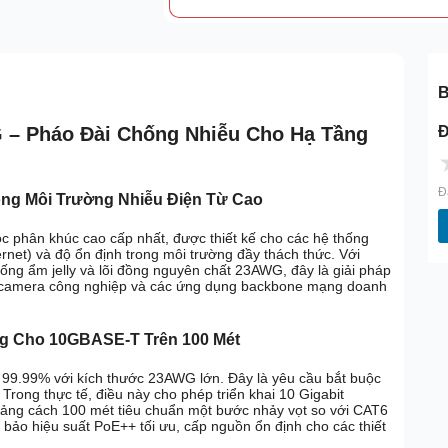
B
Đ
 – Pháo Đài Chống Nhiễu Cho Hạ Tầng
Đ
ng Môi Trường Nhiễu Điện Từ Cao
phân khúc cao cấp nhất, được thiết kế cho các hệ thống
ernet) và độ ổn định trong môi trường đầy thách thức. Với
ng ẩm jelly và lõi đồng nguyên chất 23AWG, đây là giải pháp
ống camera công nghiệp và các ứng dụng backbone mạng doanh
g Cho 10GBASE-T Trên 100 Mét
t 99.99% với kích thước 23AWG lớn. Đây là yêu cầu bắt buộc
rong thực tế, điều này cho phép triển khai 10 Gigabit
oảng cách 100 mét tiêu chuẩn một bước nhảy vọt so với CAT6
m bảo hiệu suất PoE++ tối ưu, cấp nguồn ổn định cho các thiết