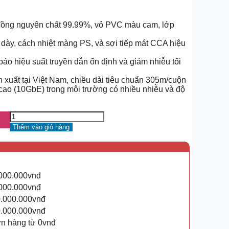
ng nguyên chất 99.99%, vỏ PVC màu cam, lớp
 dày, cách nhiệt màng PS, và sợi tiếp mát CCA hiệu
ảo hiệu suất truyền dẫn ổn định và giảm nhiễu tối
xuất tại Việt Nam, chiều dài tiêu chuẩn 305m/cuộn
cao (10GbE) trong môi trường có nhiều nhiễu và độ
Thêm vào giỏ hàng
.000.000vnđ
.000.000vnđ
0.000.000vnđ
0.000.000vnđ
ơn hàng từ 0vnđ