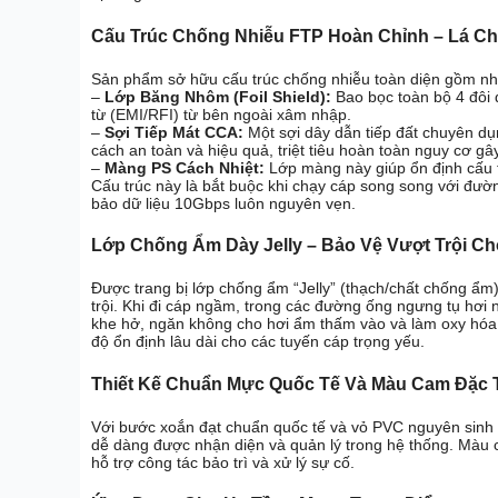
Cấu Trúc Chống Nhiễu FTP Hoàn Chỉnh – Lá Ch
Sản phẩm sở hữu cấu trúc chống nhiễu toàn diện gồm nhi
–
Lớp Băng Nhôm (Foil Shield):
Bao bọc toàn bộ 4 đôi 
từ (EMI/RFI) từ bên ngoài xâm nhập.
–
Sợi Tiếp Mát CCA:
Một sợi dây dẫn tiếp đất chuyên dụ
cách an toàn và hiệu quả, triệt tiêu hoàn toàn nguy cơ gâ
–
Màng PS Cách Nhiệt:
Lớp màng này giúp ổn định cấu t
Cấu trúc này là bắt buộc khi chạy cáp song song với đườn
bảo dữ liệu 10Gbps luôn nguyên vẹn.
Lớp Chống Ẩm Dày Jelly – Bảo Vệ Vượt Trội Ch
Được trang bị lớp chống ẩm “Jelly” (thạch/chất chống ẩ
trội. Khi đi cáp ngầm, trong các đường ống ngưng tụ hơi n
khe hở, ngăn không cho hơi ẩm thấm vào và làm oxy hóa l
độ ổn định lâu dài cho các tuyến cáp trọng yếu.
Thiết Kế Chuẩn Mực Quốc Tế Và Màu Cam Đặc 
Với bước xoắn đạt chuẩn quốc tế và vỏ PVC nguyên sinh
dễ dàng được nhận diện và quản lý trong hệ thống. Màu 
hỗ trợ công tác bảo trì và xử lý sự cố.