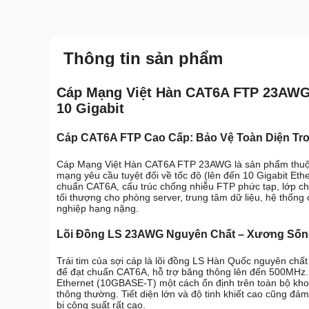
Thông tin sản phẩm
Cáp Mạng Việt Hàn CAT6A FTP 23AWG
10 Gigabit
Cáp CAT6A FTP Cao Cấp: Bảo Vệ Toàn Diện Tro
Cáp Mạng Việt Hàn CAT6A FTP 23AWG là sản phẩm thuộc 
mạng yêu cầu tuyệt đối về tốc độ (lên đến 10 Gigabit Eth
chuẩn CAT6A, cấu trúc chống nhiễu FTP phức tạp, lớp chố
tối thượng cho phòng server, trung tâm dữ liệu, hệ th
nghiệp hạng nặng.
Lõi Đồng LS 23AWG Nguyên Chất – Xương Sốn
Trái tim của sợi cáp là lõi đồng LS Hàn Quốc nguyên chấ
để đạt chuẩn CAT6A, hỗ trợ băng thông lên đến 500MHz. T
Ethernet (10GBASE-T) một cách ổn định trên toàn bộ kh
thông thường. Tiết diện lớn và độ tinh khiết cao cũng đả
bị công suất rất cao.