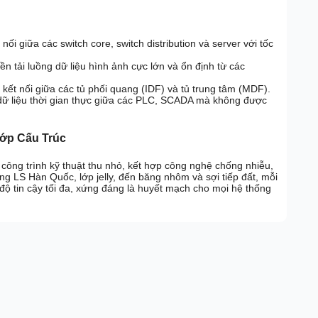
nối giữa các switch core, switch distribution và server với tốc
n tải luồng dữ liệu hình ảnh cực lớn và ổn định từ các
kết nối giữa các tủ phối quang (IDF) và tủ trung tâm (MDF).
dữ liệu thời gian thực giữa các PLC, SCADA mà không được
ớp Cấu Trúc
công trình kỹ thuật thu nhỏ, kết hợp công nghệ chống nhiễu,
ng LS Hàn Quốc, lớp jelly, đến băng nhôm và sợi tiếp đất, mỗi
độ tin cậy tối đa, xứng đáng là huyết mạch cho mọi hệ thống