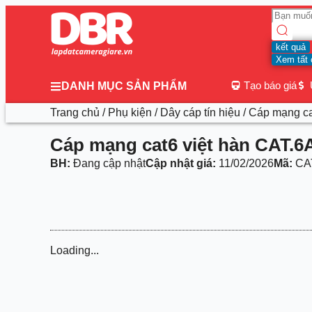
kết quả
Xem tất 
Tạo báo giá
DANH MỤC SẢN PHẨM
Trang chủ
/
Phụ kiện
/
Dây cáp tín hiệu
/ Cáp mạng c
Cáp mạng cat6 việt hàn CAT
BH:
Đang cập nhật
Cập nhật giá:
11/02/2026
Mã:
CA
Loading...