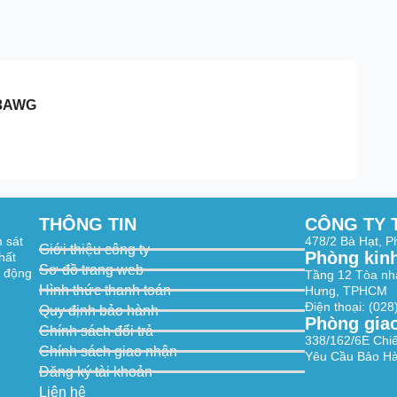
23AWG
THÔNG TIN
CÔNG TY 
m sát
478/2 Bà Hạt, 
Giới thiệu công ty
Phòng kin
hất
Sơ đồ trang web
t động
Tầng 12 Tòa nh
Hình thức thanh toán
Hưng, TPHCM
Điện thoại: (02
Quy định bảo hành
Phòng gia
Chính sách đổi trả
338/162/6E Chi
Chính sách giao nhận
Yêu Cầu Bảo Hà
Đăng ký tài khoản
Liên hệ