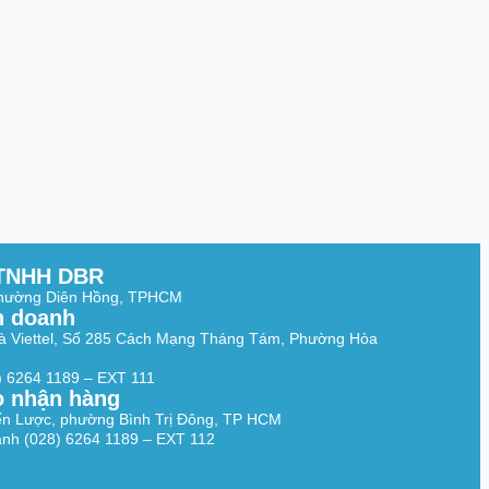
TNHH DBR
Phường Diên Hồng, TPHCM
h doanh
à Viettel, Số 285 Cách Mạng Tháng Tám, Phường Hòa
8) 6264 1189 – EXT 111
o nhận hàng
ến Lược, phường Bình Trị Đông, TP HCM
nh (028) 6264 1189 – EXT 112