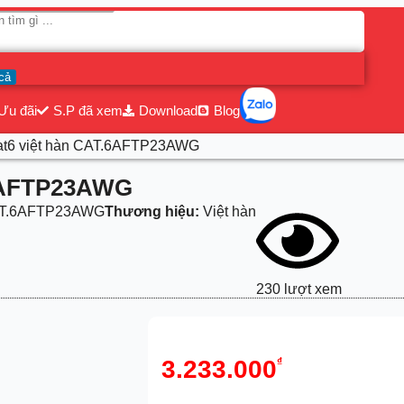
cả
Ưu đãi
S.P đã xem
Download
Blog
at6 việt hàn CAT.6AFTP23AWG
.6AFTP23AWG
T.6AFTP23AWG
Thương hiệu:
Việt hàn
230 lượt xem
3.233.000
₫