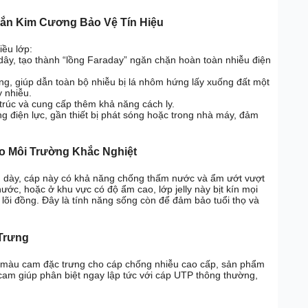
ắn Kim Cương Bảo Vệ Tín Hiệu
ều lớp:
dây, tạo thành “lồng Faraday” ngăn chặn hoàn toàn nhiễu điện
ng, giúp dẫn toàn bộ nhiễu bị lá nhôm hứng lấy xuống đất một
y nhiễu.
rúc và cung cấp thêm khả năng cách ly.
g điện lực, gần thiết bị phát sóng hoặc trong nhà máy, đảm
o Môi Trường Khắc Nghiệt
m) dày, cáp này có khả năng chống thấm nước và ẩm ướt vượt
ước, hoặc ở khu vực có độ ẩm cao, lớp jelly này bịt kín mọi
õi đồng. Đây là tính năng sống còn để đảm bảo tuổi thọ và
Trưng
 màu cam đặc trưng cho cáp chống nhiễu cao cấp, sản phẩm
cam giúp phân biệt ngay lập tức với cáp UTP thông thường,