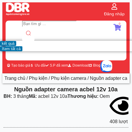
Đăng nhập
0
kết quả
Xem tất cả
Tạo báo giá
Ưu đãi
S.P đã xem
Download
Blog
Trang chủ
/
Phụ kiện
/
Phụ kiện camera
/ Nguồn adapter cam
Nguồn adapter camera acbel 12v 10a
BH:
3 tháng
Mã:
acbel 12v 10a
Thương hiệu:
Oem
408 lượt 