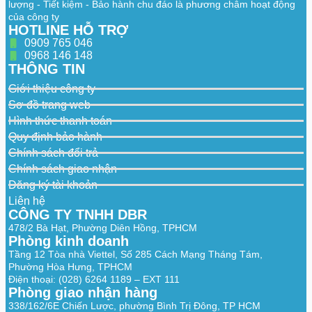
lượng - Tiết kiệm - Bảo hành chu đáo là phương châm hoạt động
của công ty
HOTLINE HỖ TRỢ
0909 765 046
0968 146 148
THÔNG TIN
Giới thiệu công ty
Sơ đồ trang web
Hình thức thanh toán
Quy định bảo hành
Chính sách đổi trả
Chính sách giao nhận
Đăng ký tài khoản
Liên hệ
CÔNG TY TNHH DBR
478/2 Bà Hạt, Phường Diên Hồng, TPHCM
Phòng kinh doanh
Tầng 12 Tòa nhà Viettel, Số 285 Cách Mạng Tháng Tám,
Phường Hòa Hưng, TPHCM
Điện thoại: (028) 6264 1189 – EXT 111
Phòng giao nhận hàng
338/162/6E Chiến Lược, phường Bình Trị Đông, TP HCM