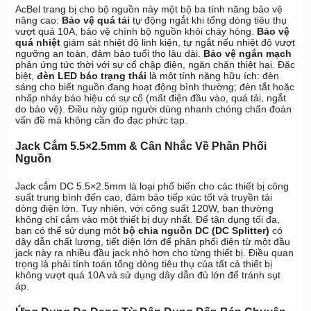
AcBel trang bị cho bộ nguồn này một bộ ba tính năng bảo vệ
nâng cao:
Bảo vệ quá tải
tự động ngắt khi tổng dòng tiêu thụ
vượt quá 10A, bảo vệ chính bộ nguồn khỏi cháy hỏng.
Bảo vệ
quá nhiệt
giám sát nhiệt độ linh kiện, tự ngắt nếu nhiệt độ vượt
ngưỡng an toàn, đảm bảo tuổi thọ lâu dài.
Bảo vệ ngắn mạch
phản ứng tức thời với sự cố chập điện, ngăn chặn thiệt hại. Đặc
biệt,
đèn LED báo trạng thái
là một tính năng hữu ích: đèn
sáng cho biết nguồn đang hoạt động bình thường; đèn tắt hoặc
nhấp nháy báo hiệu có sự cố (mất điện đầu vào, quá tải, ngắt
do bảo vệ). Điều này giúp người dùng nhanh chóng chẩn đoán
vấn đề mà không cần đo đạc phức tạp.
Jack Cắm 5.5×2.5mm & Cân Nhắc Về Phân Phối
Nguồn
Jack cắm DC 5.5×2.5mm là loại phổ biến cho các thiết bị công
suất trung bình đến cao, đảm bảo tiếp xúc tốt và truyền tải
dòng điện lớn. Tuy nhiên, với công suất 120W, bạn thường
không chỉ cắm vào một thiết bị duy nhất. Để tận dụng tối đa,
bạn có thể sử dụng một
bộ chia nguồn DC (DC Splitter)
có
dây dẫn chất lượng, tiết diện lớn để phân phối điện từ một đầu
jack này ra nhiều đầu jack nhỏ hơn cho từng thiết bị. Điều quan
trọng là phải tính toán tổng dòng tiêu thụ của tất cả thiết bị
không vượt quá 10A và sử dụng dây dẫn đủ lớn để tránh sụt
áp.