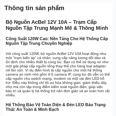
Thông tin sản phẩm
Bộ Nguồn AcBel 12V 10A – Trạm Cấp
Nguồn Tập Trung Mạnh Mẽ & Thông Minh
Công Suất 120W Cao: Nền Tảng Cho Hệ Thống Cấp
Nguồn Tập Trung Chuyên Nghiệp
Với công suất 120W, bộ nguồn AcBel 12V 10A hoạt động như
một “trạm biến áp” cá nhân, cung cấp năng lượng dồi dào và
ổn định cho nhiều thiết bị cùng lúc. Bạn có thể sử dụng nó như
một giải pháp cấp nguồn tổng thay thế cho hàng loạt adapter
rời lộn xộn. Ví dụ điển hình là cấp nguồn cho một hệ thống
camera an ninh nhỏ gồm 4-5 camera IP, cùng lúc đó vẫn có thể
cấp nguồn cho switch mạng, modem và một vài đèn LED hỗ
trợ. Điều này không chỉ tối ưu hóa không gian, giảm thiểu dây
nhợ mà còn tập trung điểm kiểm soát nguồn điện, giúp việc
bảo trì và quản lý hệ thống trở nên đơn giản và an toàn hơn rất
nhiều.
Hệ Thống Bảo Vệ Toàn Diện & Đèn LED Báo Trạng
Thái: An Toàn & Minh Bạch