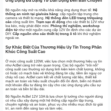
Ứng Dụng Đa Dạng Từ Dân Dụng Đến Bán Chuyên
Bộ nguồn này mở ra nhiều khả năng ứng dụng thực tế:
Hệ
thống an ninh tại gia/cửa hàng
: cấp nguồn tập trung cho
camera và thiết bị mạng.
Hệ thống đèn LED trang trí/quảng
cáo
công suất lớn.
Trạm sạc di động
cho các thiết bị 12V như
loa kéo, máy phát điện mini.
Phòng thí nghiệm, workshop
điện tử
như một nguồn cung cấp 12V ổn định cho các dự án
DIY.
Cấp nguồn cho các thiết bị trong ô tô
khi thử nghiệm
ngoài xe.
Sự Khác Biệt Của Thương Hiệu Uy Tín Trong Phân
Khúc Công Suất Cao
Ở mức công suất 120W, việc lựa chọn một thương hiệu uy tín
như AcBel càng trở nên quan trọng. Các bộ nguồn “trôi nổi”
công suất cao thường sử dụng linh kiện kém chất lượng, không
có hoặc có mạch bảo vệ không đáng tin cậy, tiềm ẩn nguy cơ
cháy nổ cao. AcBel cam kết về chất lượng vật liệu, thiết kế
mạch an toàn và hiệu suất chuyển đổi ổn định, biến nó thành
một khoản đầu tư đáng tin cậy cho các ứng dụng yêu cầu sự
an toàn và bền bỉ lâu dài.
Bộ Nguồn AcBel 12V 10A là lựa chọn lý tưởng cho người dùng
có nhu cầu xây dựng một hệ thống cấp nguồn tập trung,
chuyên nghiệp và an toàn, phục vụ cho nhiều mục đích từ giải
trí, an ninh đến sáng tạo và làm việc.