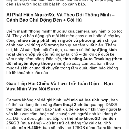
đèn sân vườn hoặc chỉ bật khi có cảnh báo.
AI Phát Hiện Người/Xe Và Theo Dõi Thông Minh –
Cảnh Báo Chủ Động Đèn + Còi Hú
Điểm mạnh “thông minh” thực sự của camera này nằm ở bộ lọc
AI. Thay vì báo động giả mỗi khi mèo chạy qua hoặc lá cây lay
động,
chức năng phát hiện người và phương tiện
chỉ gửi
cảnh báo khi đúng đối tượng bạn quan tâm xuất hiện. Thậm
chí, khi AI xác định mối đe dọa, camera có thể
tự động kích
hoạt đèn chớp và còi hú
ngay tại chỗ – đủ lớn để đuổi kẻ
xâm nhập tiềm năng. Đặc biệt,
tính năng Auto Tracking (theo
dõi chuyển động thông minh)
sẽ xoay camera bám theo
mục tiêu khi chúng di chuyển trong tầm quét, đảm bảo không
bỏ lỡ khoảnh khắc nào.
Giao Tiếp Hai Chiều Và Lưu Trữ Toàn Diện – Bạn
Vừa Nhìn Vừa Nói Được
Camera không chỉ để ghi hình. Với
mic và loa tích hợp
, bạn
có thể sử dụng tính năng
đàm thoại 2 chiều
qua app DMSS
trên điện thoại: cảnh báo “anh kia để xe lại đi” khi thấy người lạ
vào khu vực cấm, hoặc nói chuyện với người nhà khi đang ở
xa. Dữ liệu được ghi trực tiếp lên
thẻ nhớ MicroSD lên đến
256GB
(mua riêng) – đủ lưu trữ cả tháng tùy cài đặt. Nhờ
chuẩn
nén H.265+
, bạn sẽ thấy thẻ 128GB dùng được lâu hơn