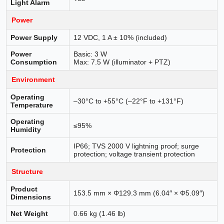
Light Alarm
Power
Power Supply
12 VDC, 1 A ± 10% (included)
Power
Basic: 3 W
Consumption
Max: 7.5 W (illuminator + PTZ)
Environment
Operating
–30°C to +55°C (–22°F to +131°F)
Temperature
Operating
≤95%
Humidity
IP66; TVS 2000 V lightning proof; surge
Protection
protection; voltage transient protection
Structure
Product
153.5 mm × Φ129.3 mm (6.04″ × Φ5.09″)
Dimensions
Net Weight
0.66 kg (1.46 lb)