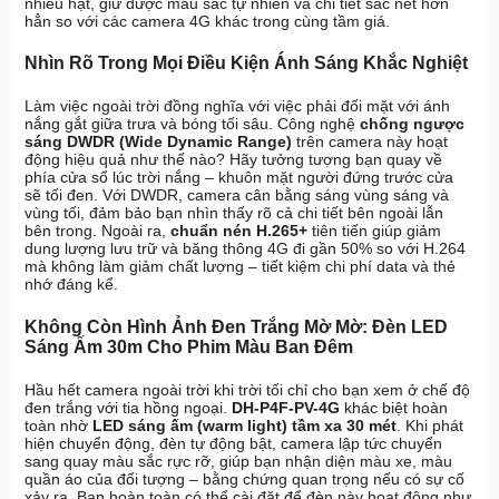
nhiễu hạt, giữ được màu sắc tự nhiên và chi tiết sắc nét hơn
hẳn so với các camera 4G khác trong cùng tầm giá.
Nhìn Rõ Trong Mọi Điều Kiện Ánh Sáng Khắc Nghiệt
Làm việc ngoài trời đồng nghĩa với việc phải đối mặt với ánh
nắng gắt giữa trưa và bóng tối sâu. Công nghệ
chống ngược
sáng DWDR (Wide Dynamic Range)
trên camera này hoạt
động hiệu quả như thế nào? Hãy tưởng tượng bạn quay về
phía cửa sổ lúc trời nắng – khuôn mặt người đứng trước cửa
sẽ tối đen. Với DWDR, camera cân bằng sáng vùng sáng và
vùng tối, đảm bảo bạn nhìn thấy rõ cả chi tiết bên ngoài lẫn
bên trong. Ngoài ra,
chuẩn nén H.265+
tiên tiến giúp giảm
dung lượng lưu trữ và băng thông 4G đi gần 50% so với H.264
mà không làm giảm chất lượng – tiết kiệm chi phí data và thẻ
nhớ đáng kể.
Không Còn Hình Ảnh Đen Trắng Mờ Mờ: Đèn LED
Sáng Ấm 30m Cho Phim Màu Ban Đêm
Hầu hết camera ngoài trời khi trời tối chỉ cho bạn xem ở chế độ
đen trắng với tia hồng ngoại.
DH-P4F-PV-4G
khác biệt hoàn
toàn nhờ
LED sáng ấm (warm light) tầm xa 30 mét
. Khi phát
hiện chuyển động, đèn tự động bật, camera lập tức chuyển
sang quay màu sắc rực rỡ, giúp bạn nhận diện màu xe, màu
quần áo của đối tượng – bằng chứng quan trọng nếu có sự cố
xảy ra. Bạn hoàn toàn có thể cài đặt để đèn này hoạt động như