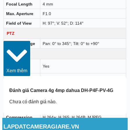
Focal Length
4 mm
Max. Aperture
F1.0
Field of View
H: 97°; V: 52°; D: 114°
PTZ
Pan/Tilt Range
Pan: 0° to 345°; Tilt: 0° to +90°
Smart Event
Human
Yes
Detection
Xem thêm
Vehicle
Yes
Detection
Đánh giá
Camera 4g 4mp dahua DH-P4F-PV-4G
Auto Tracking
Yes
Chưa có đánh giá nào.
Video
Video
Smart H.265+; H.264M; H.264H; Smart
Compression
H.264+; H.265; H.264B; MJPEG
LAPDATCAMERAGIARE.VN
Main stream: 4M/1080p/720p@(1–25/30
Video Frame