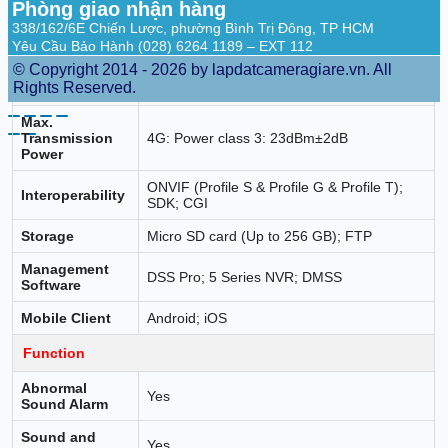
Phòng giao nhận hàng
EAU LTE-FDD: B1/B3/B5/B7/B8/B20/B28
338/162/6E Chiến Lược, phường Bình Trị Đông, TP HCM
Wireless Carrier
TDD:B38/40/41
Yêu Cầu Bảo Hành (028) 6264 1189 – EXT 112
Frequency
EUR LTE-FDD: B1/B3/B5/B7/B8/B20/B28
© Copyright 2014 - 2026 by lapdatcameragiare.vn. All
Band
TDD:B38/40/41
Rights Reserved.
LA LTE-FDD: B2/B3/B4/B5/B7/B8/B28/B66
Max.
Transmission
4G: Power class 3: 23dBm±2dB
Power
ONVIF (Profile S & Profile G & Profile T);
Interoperability
SDK; CGI
Storage
Micro SD card (Up to 256 GB); FTP
Management
DSS Pro; 5 Series NVR; DMSS
Software
Mobile Client
Android; iOS
Function
Abnormal
Yes
Sound Alarm
Sound and
Yes