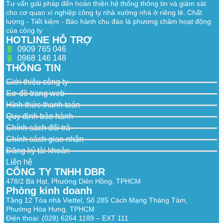
fps)
Tư vấn giải pháp đến hoàn thiện hệ thống thông tin và giám sát
Rate
Sub stream 1: D1/VGA/CIF@(1–25/30 fps)
cho cơ quan xí nghiệp công ty nhà xưởng nhà ở riêng lẻ. Chất
lượng - Tiết kiệm - Bảo hành chu đáo là phương châm hoạt động
H.264: 3,072 kbps–15,104 kbps
của công ty
Video Bit Rate
H.265: 1,280 kbps–9,216 kbps
HOTLINE HỖ TRỢ
0909 765 046
Day/Night
Color/B/W
0968 146 148
THÔNG TIN
WDR
DWDR
Giới thiệu công ty
Motion
Yes
Detection
Sơ đồ trang web
Hình thức thanh toán
Image Rotation
180°
Quy định bảo hành
Audio
Chính sách đổi trả
Chính sách giao nhận
Audio
PCM, G.711A, G.711Mu
Đăng ký tài khoản
Compression
Liên hệ
Built-in MIC
Yes
CÔNG TY TNHH DBR
478/2 Bà Hạt, Phường Diên Hồng, TPHCM
Built-in Speaker
Yes
Phòng kinh doanh
Tầng 12 Tòa nhà Viettel, Số 285 Cách Mạng Tháng Tám,
Network
Phường Hòa Hưng, TPHCM
Điện thoại: (028) 6264 1189 – EXT 111
Network Port
RJ-45 (10/100 Base-T)