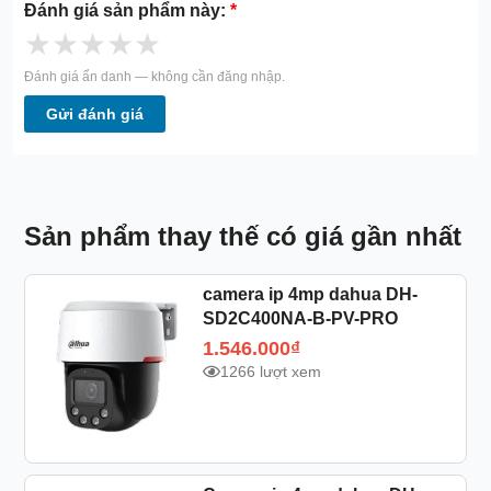
Đánh giá sản phẩm này:
*
★
★
★
★
★
Đánh giá ẩn danh — không cần đăng nhập.
Gửi đánh giá
Sản phẩm thay thế có giá gần nhất
camera ip 4mp dahua DH-
SD2C400NA-B-PV-PRO
1.546.000
₫
1266 lượt xem