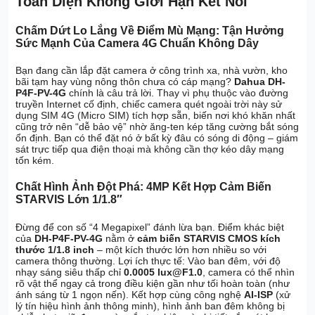
Toàn Diện Không Giới Hạn Kết Nối
Chấm Dứt Lo Lắng Về Điểm Mù Mạng: Tận Hưởng
Sức Mạnh Của Camera 4G Chuẩn Không Dây
Bạn đang cần lắp đặt camera ở công trình xa, nhà vườn, kho
bãi tạm hay vùng nông thôn chưa có cáp mạng?
Dahua DH-
P4F-PV-4G
chính là câu trả lời. Thay vì phụ thuộc vào đường
truyền Internet cố định, chiếc camera quét ngoài trời này sử
dụng SIM 4G (Micro SIM) tích hợp sẵn, biến nơi khó khăn nhất
cũng trở nên “dễ bảo vệ” nhờ ăng-ten kép tăng cường bắt sóng
ổn định. Bạn có thể đặt nó ở bất kỳ đâu có sóng di động – giám
sát trực tiếp qua điện thoại mà không cần thợ kéo dây mạng
tốn kém.
Chất Hình Ảnh Đột Phá: 4MP Kết Hợp Cảm Biến
STARVIS Lớn 1/1.8″
Đừng để con số “4 Megapixel” đánh lừa bạn. Điểm khác biệt
của
DH-P4F-PV-4G
nằm ở
cảm biến STARVIS CMOS kích
thước 1/1.8 inch
– một kích thước lớn hơn nhiều so với
camera thông thường. Lợi ích thực tế: Vào ban đêm, với độ
nhạy sáng siêu thấp chỉ
0.0005 lux@F1.0
, camera có thể nhìn
rõ vật thể ngay cả trong điều kiện gần như tối hoàn toàn (như
ánh sáng từ 1 ngọn nến). Kết hợp cùng công nghệ
AI-ISP
(xử
lý tín hiệu hình ảnh thông minh), hình ảnh ban đêm không bị