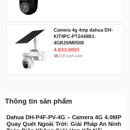
Camera 4g 4mp dahua DH-
KIT/IPC-PT2449B1-
4GB20/M0508
4.633.000
₫
218 lượt xem
Thông tin sản phẩm
Dahua DH-P4F-PV-4G – Camera 4G 4.0MP
Quay Quét Ngoài Trời: Giải Pháp An Ninh