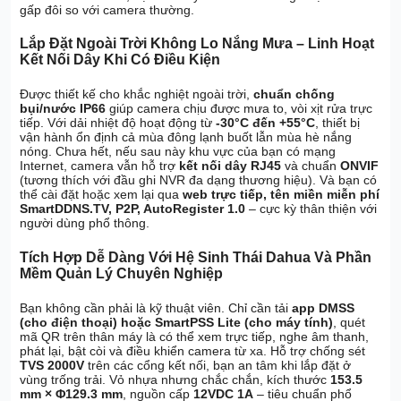
gấp đôi so với camera thường.
Lắp Đặt Ngoài Trời Không Lo Nắng Mưa – Linh Hoạt
Kết Nối Dây Khi Có Điều Kiện
Được thiết kế cho khắc nghiệt ngoài trời,
chuẩn chống
bụi/nước IP66
giúp camera chịu được mưa to, vòi xịt rửa trực
tiếp. Với dải nhiệt độ hoạt động từ
-30°C đến +55°C
, thiết bị
vận hành ổn định cả mùa đông lạnh buốt lẫn mùa hè nắng
nóng. Chưa hết, nếu sau này khu vực của bạn có mạng
Internet, camera vẫn hỗ trợ
kết nối dây RJ45
và chuẩn
ONVIF
(tương thích với đầu ghi NVR đa dạng thương hiệu). Và bạn có
thể cài đặt hoặc xem lại qua
web trực tiếp, tên miền miễn phí
SmartDDNS.TV, P2P, AutoRegister 1.0
– cực kỳ thân thiện với
người dùng phổ thông.
Tích Hợp Dễ Dàng Với Hệ Sinh Thái Dahua Và Phần
Mềm Quản Lý Chuyên Nghiệp
Bạn không cần phải là kỹ thuật viên. Chỉ cần tải
app DMSS
(cho điện thoại) hoặc SmartPSS Lite (cho máy tính)
, quét
mã QR trên thân máy là có thể xem trực tiếp, nghe âm thanh,
phát lại, bật còi và điều khiển camera từ xa. Hỗ trợ chống sét
TVS 2000V
trên các cổng kết nối, bạn an tâm khi lắp đặt ở
vùng trống trải. Vỏ nhựa nhưng chắc chắn, kích thước
153.5
mm × Φ129.3 mm
, nguồn cấp
12VDC 1A
– tiêu chuẩn phổ