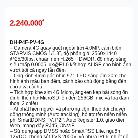
2.240.000
₫
DH-P4F-PV-4G
– Camera 4G quay quét ngoài trời 4.0MP, cảm biến
STARVIS CMOS 1/1.8", độ phân giải 2560×1440
@25/30fps, chuẩn nén H.265+, DWDR, độ nhạy sáng
siêu thấp 0.0005 lux@F1.0 kết hợp AI-ISP cho hình ảnh
vượt trội cả ngày lẫn đêm
– Ống kính 4mm góc nhìn 97°, LED sáng ấm 30m cho
hình ảnh màu ban đêm, cảnh báo chủ động bằng đèn
chớp và còi hú
– Tích hợp khe sim 4G Micro, ăng-ten kép bắt sóng ổn
định, thẻ nhớ MicroSD lên đến 256GB, mic và loa đàm
thoại 2 chiều
– AI phát hiện người và phương tiện, theo dõi chuyển
động thông minh (Auto tracking), hỗ trợ tên miền miễn
phí SmartDDNS.TV, P2P, AutoRegister 1.0, giao diện
Web, mạng dây RJ45, ONVIF
– Sử dụng app DMSS hoặc SmartPSS Lite, nguồn
12VDC, chống sét TVS 2000V, vỏ nhựa IP66, nhiệt độ