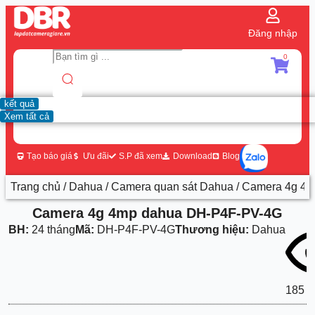
Đăng nhập
0
kết quả
Xem tất cả
Tạo báo giá
Ưu đãi
S.P đã xem
Download
Blog
Trang chủ
/
Dahua
/
Camera quan sát Dahua
/ Camera 4g 4
Camera 4g 4mp dahua DH-P4F-PV-4G
BH:
24 tháng
Mã:
DH-P4F-PV-4G
Thương hiệu:
Dahua
185 l