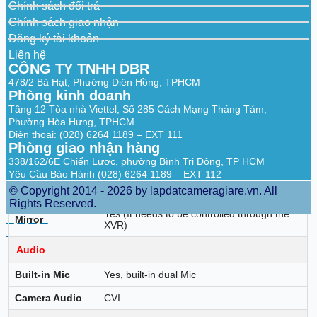
Chính sách đổi trả
Day/Night
Color
Chính sách giao nhận
Đăng ký tài khoản
WDR
DWDR
Liên hệ
White Balance
Auto
CÔNG TY TNHH DBR
478/2 Bà Hạt, Phường Diên Hồng, TPHCM
Gain Control
Auto
Phòng kinh doanh
Tầng 12 Tòa nhà Viettel, Số 285 Cách Mạng Tháng Tám,
Noise
3D NR
Reduction
Phường Hòa Hưng, TPHCM
Điện thoại: (028) 6264 1189 – EXT 111
Motion
Yes (It needs to be controlled through the
Phòng giao nhận hàng
Detection
XVR)
338/162/6E Chiến Lược, phường Bình Trị Đông, TP HCM
Yêu Cầu Bảo Hành (028) 6264 1189 – EXT 112
Illumination
Smart Light
Mode
© Copyright 2014 - 2026 by lapdatcameragiare.vn. All
Rights Reserved.
Yes (It needs to be controlled through the
Mirror
XVR)
Audio
Built-in Mic
Yes, built-in dual Mic
Camera Audio
CVI