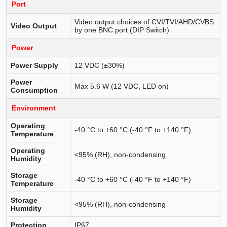
Port
Video output choices of CVI/TVI/AHD/CVBS
Video Output
by one BNC port (DIP Switch)
Power
Power Supply
12 VDC (±30%)
Power
Max 5.6 W (12 VDC, LED on)
Consumption
Environment
Operating
-40 °C to +60 °C (-40 °F to +140 °F)
Temperature
Operating
<95% (RH), non-condensing
Humidity
Storage
-40 °C to +60 °C (-40 °F to +140 °F)
Temperature
Storage
<95% (RH), non-condensing
Humidity
Protection
IP67