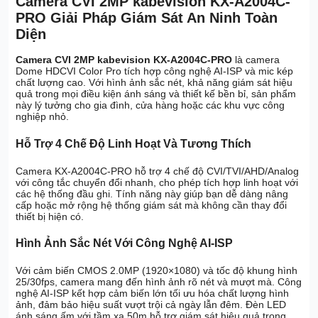
Camera CVI 2MP kabevision KX-A2004C-
PRO Giải Pháp Giám Sát An Ninh Toàn
Diện
Camera CVI 2MP kabevision KX-A2004C-PRO
là camera
Dome HDCVI Color Pro tích hợp công nghệ AI-ISP và mic kép
chất lượng cao. Với hình ảnh sắc nét, khả năng giám sát hiệu
quả trong mọi điều kiện ánh sáng và thiết kế bền bỉ, sản phẩm
này lý tưởng cho gia đình, cửa hàng hoặc các khu vực công
nghiệp nhỏ.
Hỗ Trợ 4 Chế Độ Linh Hoạt Và Tương Thích
Camera KX-A2004C-PRO hỗ trợ 4 chế độ CVI/TVI/AHD/Analog
với công tắc chuyển đổi nhanh, cho phép tích hợp linh hoạt với
các hệ thống đầu ghi. Tính năng này giúp bạn dễ dàng nâng
cấp hoặc mở rộng hệ thống giám sát mà không cần thay đổi
thiết bị hiện có.
Hình Ảnh Sắc Nét Với Công Nghệ AI-ISP
Với cảm biến CMOS 2.0MP (1920×1080) và tốc độ khung hình
25/30fps, camera mang đến hình ảnh rõ nét và mượt mà. Công
nghệ AI-ISP kết hợp cảm biến lớn tối ưu hóa chất lượng hình
ảnh, đảm bảo hiệu suất vượt trội cả ngày lẫn đêm. Đèn LED
ánh sáng ấm với tầm xa 50m hỗ trợ giám sát hiệu quả trong