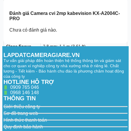
Focal Length
2.8 mm; 3.6 mm
Max. Aperture
F1.0
Đánh giá
Camera cvi 2mp kabevision KX-A2004C-
PRO
2.8 mm: H: 101°, V: 53.4°, D: 119.5°
Field of View
3.6 mm: H: 81.5°, V: 44.3°, D: 95.7°
Chưa có đánh giá nào.
Iris Control
Fixed
Close Focus
2.8 mm: 1.1 m (3.61 ft)
Distance
3.6 mm: 1.7 m (5.58 ft)
LAPDATCAMERAGIARE.VN
2.8 mm:
Detect: 47.1 m (154.53 ft)
Tư vấn giải pháp đến hoàn thiện hệ thống thông tin và giám sát
DORI Distance
3.6 mm:
Detect: 55.7 m (182.74 ft)
cho cơ quan xí nghiệp công ty nhà xưởng nhà ở riêng lẻ. Chất
lượng - Tiết kiệm - Bảo hành chu đáo là phương châm hoạt động
Video
của công ty
HOTLINE HỖ TRỢ
CVI: PAL: 1080p@25 fps; NTSC:
0909 765 046
1080p@30 fps
0968 146 148
AHD: PAL: 1080p@25 fps; NTSC:
Video Frame
THÔNG TIN
1080p@30 fps
Rate
TVI: PAL: 1080p@25 fps; NTSC:
Giới thiệu công ty
1080p@30 fps
Sơ đồ trang web
CVBS: PAL: 960H; NTSC: 960H
Hình thức thanh toán
1080p (1920 × 1080); 960H (960 × 576/960
Resolution
Quy định bảo hành
× 480)