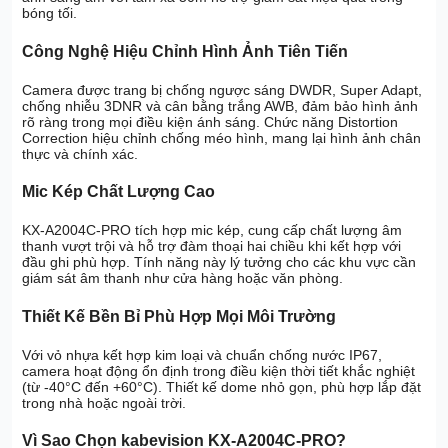
bóng tối.
Công Nghệ Hiệu Chỉnh Hình Ảnh Tiên Tiến
Camera được trang bị chống ngược sáng DWDR, Super Adapt,
chống nhiễu 3DNR và cân bằng trắng AWB, đảm bảo hình ảnh
rõ ràng trong mọi điều kiện ánh sáng. Chức năng Distortion
Correction hiệu chỉnh chống méo hình, mang lại hình ảnh chân
thực và chính xác.
Mic Kép Chất Lượng Cao
KX-A2004C-PRO tích hợp mic kép, cung cấp chất lượng âm
thanh vượt trội và hỗ trợ đàm thoại hai chiều khi kết hợp với
đầu ghi phù hợp. Tính năng này lý tưởng cho các khu vực cần
giám sát âm thanh như cửa hàng hoặc văn phòng.
Thiết Kế Bền Bỉ Phù Hợp Mọi Môi Trường
Với vỏ nhựa kết hợp kim loại và chuẩn chống nước IP67,
camera hoạt động ổn định trong điều kiện thời tiết khắc nghiệt
(từ -40°C đến +60°C). Thiết kế dome nhỏ gọn, phù hợp lắp đặt
trong nhà hoặc ngoài trời.
Vì Sao Chọn kabevision KX-A2004C-PRO?