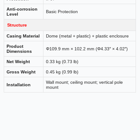
Anti-corrosion
Basic Protection
Level
Structure
Casing Material
Dome (metal + plastic) + plastic enclosure
Product
Φ109.9 mm × 102.2 mm (Φ4.33″ × 4.02″)
Dimensions
Net Weight
0.33 kg (0.73 lb)
Gross Weight
0.45 kg (0.99 lb)
Wall mount; ceiling mount; vertical pole
Installation
mount