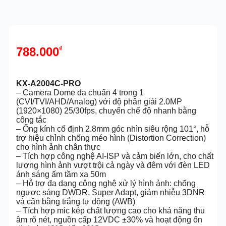
788.000
₫
KX-A2004C-PRO
– Camera Dome đa chuẩn 4 trong 1
(CVI/TVI/AHD/Analog) với độ phân giải 2.0MP
(1920×1080) 25/30fps, chuyển chế độ nhanh bằng
công tắc
– Ống kính cố định 2.8mm góc nhìn siêu rộng 101°, hỗ
trợ hiệu chỉnh chống méo hình (Distortion Correction)
cho hình ảnh chân thực
– Tích hợp công nghệ AI-ISP và cảm biến lớn, cho chất
lượng hình ảnh vượt trội cả ngày và đêm với đèn LED
ánh sáng ấm tầm xa 50m
– Hỗ trợ đa dạng công nghệ xử lý hình ảnh: chống
ngược sáng DWDR, Super Adapt, giảm nhiễu 3DNR
và cân bằng trắng tự động (AWB)
– Tích hợp mic kép chất lượng cao cho khả năng thu
âm rõ nét, nguồn cấp 12VDC ±30% và hoạt động ổn