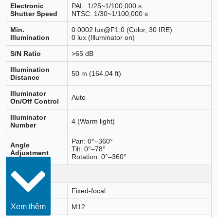
Electronic
PAL: 1/25~1/100,000 s
Shutter Speed
NTSC: 1/30~1/100,000 s
Min.
0.0002 lux@F1.0 (Color, 30 IRE)
Illumination
0 lux (Illuminator on)
S/N Ratio
>65 dB
Illumination
50 m (164.04 ft)
Distance
Illuminator
Auto
On/Off Control
Illuminator
4 (Warm light)
Number
Pan: 0°–360°
Angle
Tilt: 0°–78°
Adjustment
Rotation: 0°–360°
Lens
Lens Type
Fixed-focal
Xem thêm
Lens Mount
M12