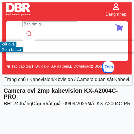
Đăng nhập
0
kết quả
Xem tất cả
Tạo báo giá
Ưu đãi
S.P đã xem
Download
Blog
Trang chủ
/
Kabevision/Kbvision
/
Camera quan sát Kabevisi
Camera cvi 2mp kabevision KX-A2004C-
PRO
BH:
24 tháng
Cập nhật giá:
09/09/2025
Mã:
KX-A2004C-PR