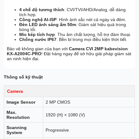
4 chế độ tương thích
: CVI/TVI/AHD/Analog, dễ dàng
tích hợp.
Công nghệ AI-ISP
: Hình ảnh sắc nét cả ngày và đêm.
Đèn LED ánh sáng ấm 50m
: Giám sát hiệu quả trong
bóng tối.
Mic kép tích hợp
: Thu âm chất lượng, hỗ trợ đàm thoại.
Chống nước IP67
: Bền bỉ trong mọi điều kiện thời tiết.
Bảo vệ không gian của bạn với
Camera CVI 2MP kabevision
KX-A2004C-PRO
! Đặt hàng ngay để sở hữu giải pháp giám sát
an ninh hiện đại.
Thông số kỹ thuật
Camera
Image Sensor
2 MP CMOS
Max.
1920 (H) × 1080 (V)
Resolution
Scanning
Progressive
System