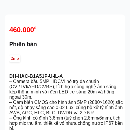
460.000
₫
Phiên bản
2mp
DH-HAC-B1A51P-U-IL-A
– Camera bầu 5MP HDCVI hỗ trợ đa chuẩn
(CVI/TVI/AHD/CVBS), tích hợp công nghệ ánh sáng
kép thông minh với đèn LED trợ sáng 20m và hồng
ngoại 30m.
– Cảm biến CMOS cho hình ảnh 5MP (2880×1620) sắc
nét, độ nhạy sáng cao 0.02 Lux, cùng bộ xử lý hình ảnh
AWB, AGC, HLC, BLC, DWDR và 2D NR.
– Ống kính cố định 3.6mm (tuỳ chọn 2.8mm/6mm), tích
hợp mic thu âm, thiết kế vỏ nhựa chống nước IP67 bền
bỉ.