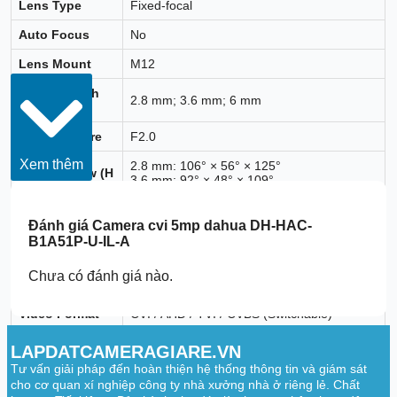
Lens Type
Fixed-focal
Auto Focus
No
Lens Mount
M12
Focal Length
2.8 mm; 3.6 mm; 6 mm
Options
Max. Aperture
F2.0
Xem thêm
2.8 mm: 106° × 56° × 125°
Field of View (H
3.6 mm: 92° × 48° × 109°
x V x D)
6 mm: 54° × 29° × 62°
2.8 mm: 1.0 m (3.28 ft)
Đánh giá
Camera cvi 5mp dahua DH-HAC-
Close Focus
3.6 mm: 1.3 m (4.27 ft)
B1A51P-U-IL-A
Distance
6 mm: 2.8 m (9.19 ft)
Chưa có đánh giá nào.
Video
Video Format
CVI / AHD / TVI / CVBS (Switchable)
Max. Frame
LAPDATCAMERAGIARE.VN
5MP: PAL@25 fps / NTSC@25 fps
Rate (CVI)
Tư vấn giải pháp đến hoàn thiện hệ thống thông tin và giám sát
cho cơ quan xí nghiệp công ty nhà xưởng nhà ở riêng lẻ. Chất
Supported
5M (2880×1620); 4M (2560×1440); 1080p;