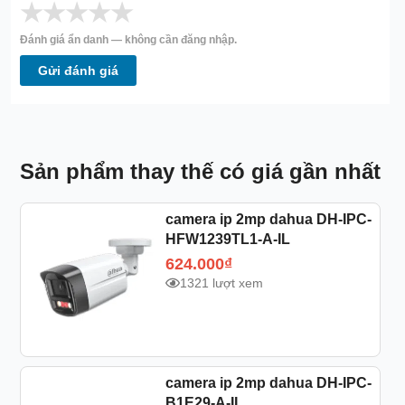
★
★
★
★
★
Đánh giá ẩn danh — không cần đăng nhập.
Gửi đánh giá
Sản phẩm thay thế có giá gần nhất
camera ip 2mp dahua DH-IPC-
HFW1239TL1-A-IL
624.000
₫
1321 lượt xem
camera ip 2mp dahua DH-IPC-
B1E29-A-IL