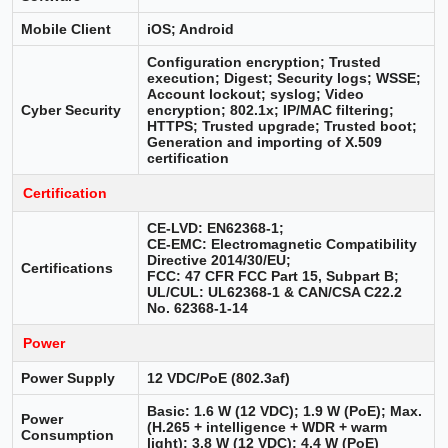
Mobile Client
iOS; Android
Configuration encryption; Trusted
execution; Digest; Security logs; WSSE;
Account lockout; syslog; Video
Cyber Security
encryption; 802.1x; IP/MAC filtering;
HTTPS; Trusted upgrade; Trusted boot;
Generation and importing of X.509
certification
Certification
CE-LVD: EN62368-1;
CE-EMC: Electromagnetic Compatibility
Directive 2014/30/EU;
Certifications
FCC: 47 CFR FCC Part 15, Subpart B;
UL/CUL: UL62368-1 & CAN/CSA C22.2
No. 62368-1-14
Power
Power Supply
12 VDC/PoE (802.3af)
Basic: 1.6 W (12 VDC); 1.9 W (PoE); Max.
Power
(H.265 + intelligence + WDR + warm
Consumption
light): 3.8 W (12 VDC); 4.4 W (PoE)