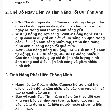
trực tiếp.
2.
Chế Độ Ngày Đêm Và Tính Năng Tối Ưu Hình Ảnh
ICR (Chế độ ngày đêm):
Camera tự động chuyển đổi
giữa chế độ ngày và đêm, đảm bảo hình ảnh rõ nét
ngay cả trong môi trường ánh sáng yếu.
WDR (Chống ngược sáng 120dB):
Công nghệ WDR
giúp camera duy trì chi tiết và độ sáng ổn định trong
các điều kiện ánh sáng phức tạp, tránh tình trạng
hình ảnh bị sáng hoặc tối quá mức.
AWB (Cân bằng trắng tự động), AGC (Bù tín hiệu ảnh
tự động), BLC (Bù sáng), 3D-DNR (Chống nhiễu):
Các tính năng này giúp cải thiện chất lượng hình
ảnh trong mọi điều kiện ánh sáng và giảm nhiễu
hình ảnh.
3.
Tính Năng Phát Hiện Thông Minh
Hàng rào ảo & Xâm nhập:
Camera hỗ trợ phát hiện
các chuyển động xâm nhập vào các khu vực cấm và
tạo ra cảnh báo an ninh.
Bảo vệ vành đai:
Tính năng này giúp theo dõi các
khu vực bảo vệ như bức tường, hàng rào, cửa ra
vào, và tự động phát hiện người hoặc phương tiện
xâm nhập.