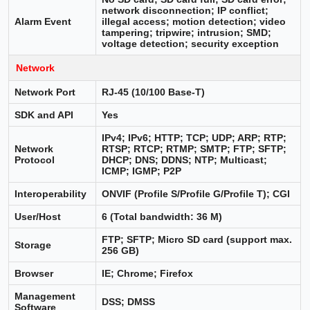
network disconnection; IP conflict;
Alarm Event
illegal access; motion detection; video
tampering; tripwire; intrusion; SMD;
voltage detection; security exception
Network
Network Port
RJ-45 (10/100 Base-T)
SDK and API
Yes
IPv4; IPv6; HTTP; TCP; UDP; ARP; RTP;
Network
RTSP; RTCP; RTMP; SMTP; FTP; SFTP;
Protocol
DHCP; DNS; DDNS; NTP; Multicast;
ICMP; IGMP; P2P
Interoperability
ONVIF (Profile S/Profile G/Profile T); CGI
User/Host
6 (Total bandwidth: 36 M)
FTP; SFTP; Micro SD card (support max.
Storage
256 GB)
Browser
IE; Chrome; Firefox
Management
DSS; DMSS
Software