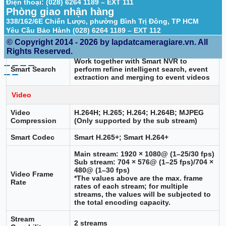
Điện thoại: (028) 6264 1189 – EXT 111
Phòng giao nhận hàng
Intelligence
338/162/6E Chiến Lược, phường Bình Trị Đông, TP HCM
Intrusion, tripwire (the two functions
Yêu Cầu Bảo Hành (028) 6264 1189 – EXT 112
IVS (Perimeter
support the classification and accurate
Protection)
© Copyright 2014 - 2026 by lapdatcameragiare.vn. All
detection of vehicle and human)
Rights Reserved.
Work together with Smart NVR to
Smart Search
perform refine intelligent search, event
extraction and merging to event videos
Video
Video
H.264H; H.265; H.264; H.264B; MJPEG
Compression
(Only supported by the sub stream)
Smart Codec
Smart H.265+; Smart H.264+
Main stream: 1920 × 1080@ (1–25/30 fps)
Sub stream: 704 × 576@ (1–25 fps)/704 ×
480@ (1–30 fps)
Video Frame
*The values above are the max. frame
Rate
rates of each stream; for multiple
streams, the values will be subjected to
the total encoding capacity.
Stream
2 streams