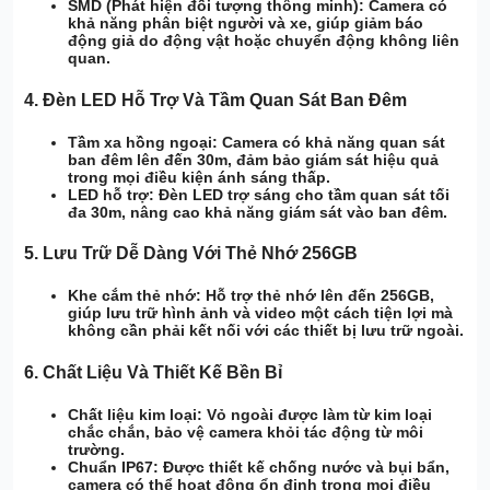
SMD (Phát hiện đối tượng thông minh):
Camera có
khả năng phân biệt người và xe, giúp giảm báo
động giả do động vật hoặc chuyển động không liên
quan.
4.
Đèn LED Hỗ Trợ Và Tầm Quan Sát Ban Đêm
Tầm xa hồng ngoại:
Camera có khả năng quan sát
ban đêm lên đến 30m, đảm bảo giám sát hiệu quả
trong mọi điều kiện ánh sáng thấp.
LED hỗ trợ:
Đèn LED trợ sáng cho tầm quan sát tối
đa 30m, nâng cao khả năng giám sát vào ban đêm.
5.
Lưu Trữ Dễ Dàng Với Thẻ Nhớ 256GB
Khe cắm thẻ nhớ:
Hỗ trợ thẻ nhớ lên đến 256GB,
giúp lưu trữ hình ảnh và video một cách tiện lợi mà
không cần phải kết nối với các thiết bị lưu trữ ngoài.
6.
Chất Liệu Và Thiết Kế Bền Bỉ
Chất liệu kim loại:
Vỏ ngoài được làm từ kim loại
chắc chắn, bảo vệ camera khỏi tác động từ môi
trường.
Chuẩn IP67:
Được thiết kế chống nước và bụi bẩn,
camera có thể hoạt động ổn định trong mọi điều