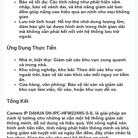
Bảo vệ tối đa:
Các tính năng như phát hiện xâm
nhập, bảo vệ vành đai, và khả năng giám sát ban
đêm giúp nâng cao hiệu quả an ninh cho mọi không
gian.
Lưu trữ linh hoạt:
Hỗ trợ thẻ nhớ dung lượng lớn,
đảm bảo ghi lại được hình ảnh trong thời gian dài
mà không cần phải kết nối với hệ thống lưu trữ
ngoài.
Ứng Dụng Thực Tiễn
Nhà ở, biệt thự:
Giám sát các khu vực xung quanh
và trong nhà.
Khu công nghiệp, kho bãi:
Theo dõi các khu vực
ngoài trời, bảo vệ tài sản khỏi các mối nguy cơ tiềm
ẩn.
Cửa hàng, văn phòng:
Bảo vệ tài sản và giám sát
khu vực làm việc, lối vào, hoặc khu vực đỗ xe.
Tổng Kết
Camera IP DAHUA DH-IPC-HFW2249S-S-IL là giải pháp an
ninh lý tưởng cho những ai cần một hệ thống giám sát
thông minh, dễ sử dụng và hiệu quả. Với công nghệ nén
hình ảnh tiên tiến, tính năng phát hiện thông minh và khả
năng giám sát tuyệt vời cả ngày lẫn đêm, đây chắc chắn là
lựa chọn đáng tin cậy cho mọi hệ thống an ninh.