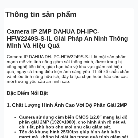
Thông tin sản phẩm
Camera IP 2MP DAHUA DH-IPC-
HFW2249S-S-IL Giải Pháp An Ninh Thông
Minh Và Hiệu Quả
Camera IP DAHUA DH-IPC-HFW2249S-S-IL là một sản phẩm
mạnh mẽ với tính năng giám sát thông minh, được trang bị
công nghệ tiên tiến, giúp bạn bảo vệ khu vực giám sát hiệu
quả, ngay cả trong điều kiện ánh sáng yếu. Thiết kế chắc chắn
và nhiều tính năng hữu ích, đây là lựa chọn hoàn hảo cho các
môi trường yêu cầu an ninh cao.
Đặc Điểm Nổi Bật
1.
Chất Lượng Hình Ảnh Cao Với Độ Phân Giải 2MP
Camera sử dụng cảm biến CMOS 1/2.8″ mang lại độ
phân giải 2MP (1920×1080), cho hình ảnh rõ nét và
chi tiết, phù hợp cho mọi nhu cầu giám sát.
Tốc độ khung hình 25/30fps giúp hình ảnh luôn
mượt mà, không bị giật lag trong quá trình giám sát