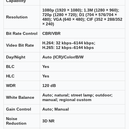
Capability
1080p (1920 × 1080); 1.3M (1280 × 960);
720p (1280 × 720); D1 (704 × 576/704 ×
Resolution
480); VGA (640 × 480); CIF (352 × 288/352
× 240)
Bit Rate Control
CBR/VBR
H.264: 32 kbps–6144 kbps;
Video Bit Rate
H.265: 12 kbps–6144 kbps
Day/Night
Auto (ICR)/Color/B/W
BLC
Yes
HLC
Yes
WDR
120 dB
Auto; natural; street lamp; outdoor;
White Balance
manual; regional custom
Gain Control
Auto; Manual
Noise
3D NR
Reduction