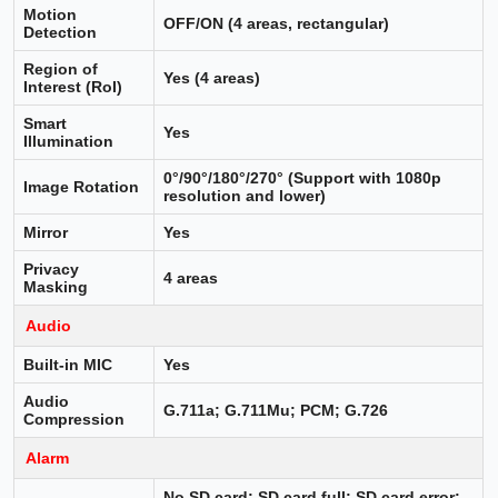
Motion
OFF/ON (4 areas, rectangular)
Detection
Region of
Yes (4 areas)
Interest (RoI)
Smart
Yes
Illumination
0°/90°/180°/270° (Support with 1080p
Image Rotation
resolution and lower)
Mirror
Yes
Privacy
4 areas
Masking
Audio
Built-in MIC
Yes
Audio
G.711a; G.711Mu; PCM; G.726
Compression
Alarm
No SD card; SD card full; SD card error;