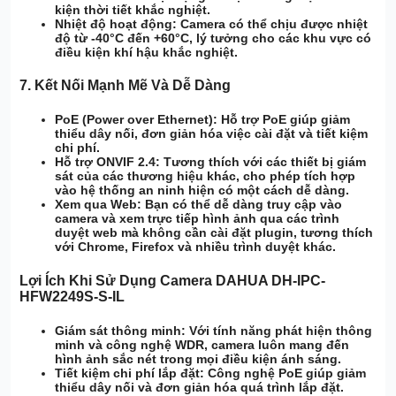
kiện thời tiết khắc nghiệt.
Nhiệt độ hoạt động:
Camera có thể chịu được nhiệt
độ từ -40°C đến +60°C, lý tưởng cho các khu vực có
điều kiện khí hậu khắc nghiệt.
7.
Kết Nối Mạnh Mẽ Và Dễ Dàng
PoE (Power over Ethernet):
Hỗ trợ PoE giúp giảm
thiểu dây nối, đơn giản hóa việc cài đặt và tiết kiệm
chi phí.
Hỗ trợ ONVIF 2.4:
Tương thích với các thiết bị giám
sát của các thương hiệu khác, cho phép tích hợp
vào hệ thống an ninh hiện có một cách dễ dàng.
Xem qua Web:
Bạn có thể dễ dàng truy cập vào
camera và xem trực tiếp hình ảnh qua các trình
duyệt web mà không cần cài đặt plugin, tương thích
với Chrome, Firefox và nhiều trình duyệt khác.
Lợi Ích Khi Sử Dụng Camera DAHUA DH-IPC-
HFW2249S-S-IL
Giám sát thông minh:
Với tính năng phát hiện thông
minh và công nghệ WDR, camera luôn mang đến
hình ảnh sắc nét trong mọi điều kiện ánh sáng.
Tiết kiệm chi phí lắp đặt:
Công nghệ PoE giúp giảm
thiểu dây nối và đơn giản hóa quá trình lắp đặt.