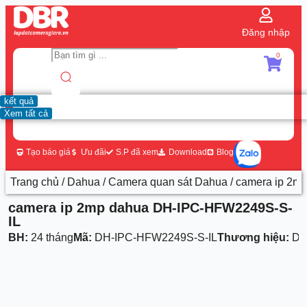
Đăng nhập
0
kết quả
Xem tất cả
Tạo báo giá
Ưu đãi
S.P đã xem
Download
Blog
Trang chủ
/
Dahua
/
Camera quan sát Dahua
/ camera ip 2
camera ip 2mp dahua DH-IPC-HFW2249S-S-
IL
BH:
24 tháng
Mã:
DH-IPC-HFW2249S-S-IL
Thương hiệu:
Da