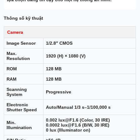
Thông số kỹ thuật
Camera
Image Sensor
1/2.8″ CMOS
Max.
1920 (H) × 1080 (V)
Resolution
ROM
128 MB
RAM
128 MB
Scanning
Progressive
System
Electronic
Auto/Manual 1/3 s–1/100,000 s
Shutter Speed
0.002 lux@F1.6 (Color, 30 IRE)
Min.
0.0002 lux@F1.6 (B/W, 30 IRE)
Illumination
0 lux (Illuminator on)