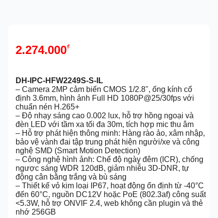
2.274.000
₫
DH-IPC-HFW2249S-S-IL
– Camera 2MP cảm biến CMOS 1/2.8", ống kính cố
định 3.6mm, hình ảnh Full HD 1080P@25/30fps với
chuẩn nén H.265+
– Độ nhạy sáng cao 0.002 lux, hỗ trợ hồng ngoại và
đèn LED với tầm xa tối đa 30m, tích hợp mic thu âm
– Hỗ trợ phát hiện thông minh: Hàng rào ảo, xâm nhập,
bảo vệ vành đai tập trung phát hiện người/xe và công
nghệ SMD (Smart Motion Detection)
– Công nghệ hình ảnh: Chế độ ngày đêm (ICR), chống
ngược sáng WDR 120dB, giảm nhiễu 3D-DNR, tự
động cân bằng trắng và bù sáng
– Thiết kế vỏ kim loại IP67, hoạt động ổn định từ -40°C
đến 60°C, nguồn DC12V hoặc PoE (802.3af) công suất
<5.3W, hỗ trợ ONVIF 2.4, web không cần plugin và thẻ
nhớ 256GB