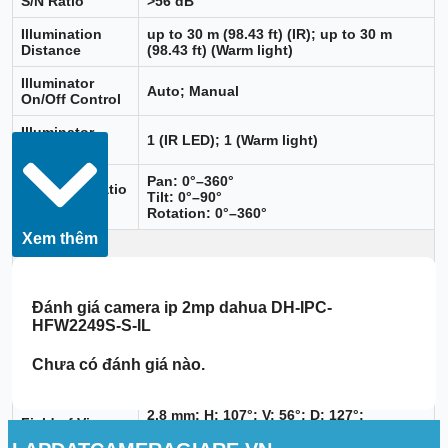
S/N Ratio
>56 dB
Illumination
up to 30 m (98.43 ft) (IR); up to 30 m
Distance
(98.43 ft) (Warm light)
Illuminator
Auto; Manual
On/Off Control
Illuminator
1 (IR LED); 1 (Warm light)
Number
Pan: 0°–360°
Pan/Tilt/Rotatio
Tilt: 0°–90°
n Range
Rotation: 0°–360°
Xem thêm
Lens
Lens Type
Fixed-focal
Đánh giá
camera ip 2mp dahua DH-IPC-
Lens Mount
M12
HFW2249S-S-IL
Focal Length
2.8 mm; 3.6 mm
Chưa có đánh giá nào.
Max. Aperture
F1.6
2.8 mm: H: 107°; V: 56°; D: 127°;
Field of View
3.6 mm: H: 88°; V: 44°; D: 105°