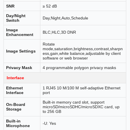
SNR
≥ 52 dB
Day/Night
Day,Night,Auto,Schedule
Switch
Image
BLC,HLC,3D DNR
Enhancement
Rotate
mode,saturation,brightness,contrast,sharpn
Image Settings
ess,gain,white balance,adjustable by client
software or web browser
Privacy Mask
4 programmable polygon privacy masks
Interface
Ethernet
1 RJ45 10 M/100 M self-adaptive Ethernet
Interface
port
Built-in memory card slot, support
On-Board
microSD/microSDHC/microSDXC card, up
Storage
to 256 GB
Built-in
-U: Yes
Microphone