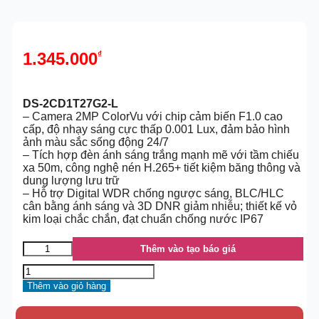
1.345.000
₫
DS-2CD1T27G2-L
– Camera 2MP ColorVu với chip cảm biến F1.0 cao
cấp, độ nhạy sáng cực thấp 0.001 Lux, đảm bảo hình
ảnh màu sắc sống động 24/7
– Tích hợp đèn ánh sáng trắng mạnh mẽ với tầm chiếu
xa 50m, công nghệ nén H.265+ tiết kiệm băng thông và
dung lượng lưu trữ
– Hỗ trợ Digital WDR chống ngược sáng, BLC/HLC
cân bằng ánh sáng và 3D DNR giảm nhiễu; thiết kế vỏ
kim loại chắc chắn, đạt chuẩn chống nước IP67
Thêm vào tạo báo giá
Thêm vào giỏ hàng