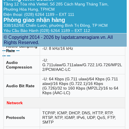
1 fixed region(s) for main stream
Interest (ROI)
Tầng 12 Tòa nhà Viettel, Số 285 Cách Mạng Tháng Tám,
Phường Hòa Hưng, TPHCM
Audio
Điện thoại: (028) 6264 1189 – EXT 111
Phòng giao nhận hàng
Audio Type
-U: Mono sound
338/162/6E Chiến Lược, phường Bình Trị Đông, TP HCM
Yêu Cầu Bảo Hành (028) 6264 1189 – EXT 112
Environment
-U: Yes
Noise Filtering
© Copyright 2014 - 2026 by lapdatcameragiare.vn. All
Rights Reserved.
Audio Sampling
-U: 8 kHz/16 kHz
Rate
-U:
Audio
G.711ulaw/G.711alaw/G.722.1/G.726/MP2L
Compression
2/PCM/AAC-LC
-U: 64 Kbps (G.711 ulaw)/64 Kbps (G.711
alaw)/16 Kbps (G.722.1)/16 Kbps
Audio Bit Rate
(G.726)/32 to 160 Kbps (MP2L2)/16 to 64
Kbps (AAC-LC)
Network
TCP/IP, ICMP, DHCP, DNS, HTTP, RTP,
Protocols
RTSP, NTP, IGMP, IPv6, UDP, QoS, FTP,
SMTP