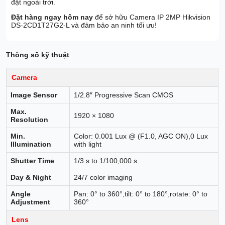
đặt ngoài trời.
Đặt hàng ngay hôm nay
để sở hữu Camera IP 2MP Hikvision
DS-2CD1T27G2-L và đảm bảo an ninh tối ưu!
Thông số kỹ thuật
Camera
Image Sensor
1/2.8″ Progressive Scan CMOS
Max.
1920 × 1080
Resolution
Min.
Color: 0.001 Lux @ (F1.0, AGC ON),0 Lux
Illumination
with light
Shutter Time
1/3 s to 1/100,000 s
Day & Night
24/7 color imaging
Angle
Pan: 0° to 360°,tilt: 0° to 180°,rotate: 0° to
Adjustment
360°
Lens