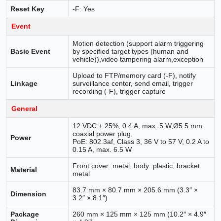
Reset Key
-F: Yes
Event
Motion detection (support alarm triggering
Basic Event
by specified target types (human and
vehicle)),video tampering alarm,exception
Upload to FTP/memory card (-F), notify
Linkage
surveillance center, send email, trigger
recording (-F), trigger capture
General
12 VDC ± 25%, 0.4 A, max. 5 W,Ø5.5 mm
coaxial power plug,
Power
PoE: 802.3af, Class 3, 36 V to 57 V, 0.2 A to
0.15 A, max. 6.5 W
Front cover: metal, body: plastic, bracket:
Material
metal
83.7 mm × 80.7 mm × 205.6 mm (3.3″ ×
Dimension
3.2″ × 8.1″)
Package
260 mm × 125 mm × 125 mm (10.2″ × 4.9″