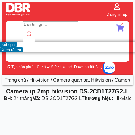
Đăng nhập
0
kết quả
Xem tất cả
Tạo báo giá
Ưu đãi
S.P đã xem
Download
Blog
Trang chủ
/
Hikvision
/
Camera quan sát Hikvision
/ Camera 
Camera ip 2mp hikvision DS-2CD1T27G2-L
BH:
24 tháng
Mã:
DS-2CD1T27G2-L
Thương hiệu:
Hikvision