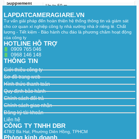
Supplement
Up to 50 m
Light Range
LAPDATCAMERAGIARE.VN
Smart
Tư vấn giải pháp đến hoàn thiện hệ thống thông tin và giám sát
Supplement
Yes
cho cơ quan xí nghiệp công ty nhà xưởng nhà ở riêng lẻ. Chất
Light
lượng - Tiết kiệm - Bảo hành chu đáo là phương châm hoạt động
của công ty
Video
HOTLINE HỖ TRỢ
0909 765 046
50 Hz: 25 fps (1920 × 1080, 1280 × 720)
Main Stream
0968 146 148
60 Hz: 30 fps (1920 × 1080, 1280 × 720)
THÔNG TIN
50 Hz: 25 fps (640 × 480, 640 × 360)
Sub-Stream
Giới thiệu công ty
60 Hz: 30 fps (640 × 480, 640 × 360)
Sơ đồ trang web
Video
Main stream: H.265+/H.265/H.264+/H.264,
Hình thức thanh toán
Compression
Sub-stream: H.265/H.264/MJPEG
Quy định bảo hành
Video Bit Rate
32 Kbps to 8 Mbps
Chính sách đổi trả
Chính sách giao nhận
H.264 Type
Baseline Profile,Main Profile,High Profile
Đăng ký tài khoản
H.265 Type
Main Profile
Liên hệ
CÔNG TY TNHH DBR
Bit Rate Control
CBR,VBR
478/2 Bà Hạt, Phường Diên Hồng, TPHCM
Region of
Phòng kinh doanh