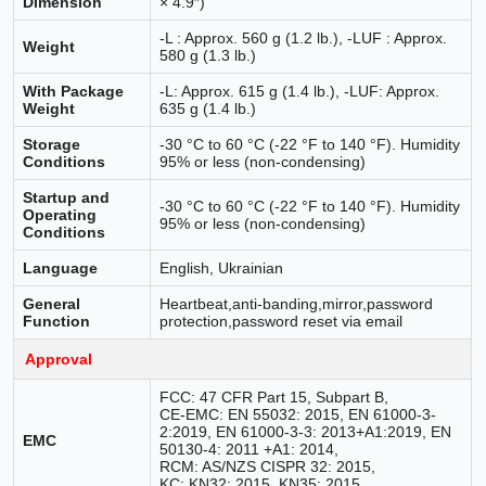
Dimension
× 4.9″)
-L : Approx. 560 g (1.2 lb.), -LUF : Approx.
Weight
580 g (1.3 lb.)
With Package
-L: Approx. 615 g (1.4 lb.), -LUF: Approx.
Weight
635 g (1.4 lb.)
Storage
-30 °C to 60 °C (-22 °F to 140 °F). Humidity
Conditions
95% or less (non-condensing)
Startup and
-30 °C to 60 °C (-22 °F to 140 °F). Humidity
Operating
95% or less (non-condensing)
Conditions
Language
English, Ukrainian
General
Heartbeat,anti-banding,mirror,password
Function
protection,password reset via email
Approval
FCC: 47 CFR Part 15, Subpart B,
CE-EMC: EN 55032: 2015, EN 61000-3-
2:2019, EN 61000-3-3: 2013+A1:2019, EN
EMC
50130-4: 2011 +A1: 2014,
RCM: AS/NZS CISPR 32: 2015,
KC: KN32: 2015, KN35: 2015