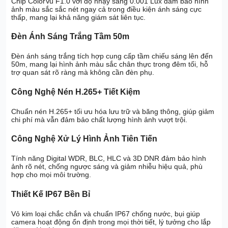
Chip ColorVu F1.0 với độ nhạy sáng 0.001 Lux đảm bảo hình
ảnh màu sắc sắc nét ngay cả trong điều kiện ánh sáng cực
thấp, mang lại khả năng giám sát liên tục.
Đèn Ánh Sáng Trắng Tầm 50m
Đèn ánh sáng trắng tích hợp cung cấp tầm chiếu sáng lên đến
50m, mang lại hình ảnh màu sắc chân thực trong đêm tối, hỗ
trợ quan sát rõ ràng mà không cần đèn phụ.
Công Nghệ Nén H.265+ Tiết Kiệm
Chuẩn nén H.265+ tối ưu hóa lưu trữ và băng thông, giúp giảm
chi phí mà vẫn đảm bảo chất lượng hình ảnh vượt trội.
Công Nghệ Xử Lý Hình Ảnh Tiên Tiến
Tính năng Digital WDR, BLC, HLC và 3D DNR đảm bảo hình
ảnh rõ nét, chống ngược sáng và giảm nhiễu hiệu quả, phù
hợp cho mọi môi trường.
Thiết Kế IP67 Bền Bỉ
Vỏ kim loại chắc chắn và chuẩn IP67 chống nước, bụi giúp
camera hoạt động ổn định trong mọi thời tiết, lý tưởng cho lắp