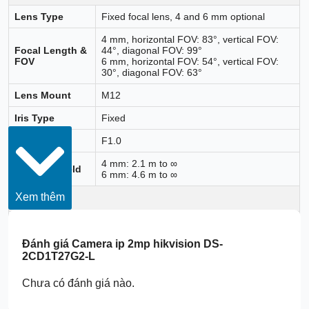
Lens Type
Fixed focal lens, 4 and 6 mm optional
4 mm, horizontal FOV: 83°, vertical FOV:
Focal Length &
44°, diagonal FOV: 99°
FOV
6 mm, horizontal FOV: 54°, vertical FOV:
30°, diagonal FOV: 63°
Lens Mount
M12
Iris Type
Fixed
Aperture
F1.0
4 mm: 2.1 m to ∞
Depth of Field
6 mm: 4.6 m to ∞
Xem thêm
DORI
4 mm, D: 56 m, O: 22 m, R: 11 m, I: 5 m
DORI
6 mm, D: 82 m, O: 32 m, R: 16 m, I: 8 m
Đánh giá
Camera ip 2mp hikvision DS-
2CD1T27G2-L
Illuminator
Supplement
Chưa có đánh giá nào.
White Light
Light Type