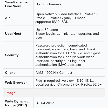
Simultaneous
Up to 6 channels
Live View
Open Network Video Interface (Profile S,
API
Profile T, Profile G (only -U model
supports)),ISAPI,SDK
Up to 32 users
User/Host
3 user levels: administrator, operator, and
user
Password protection, complicated
password, watermark, basic and digest
authentication for HTTP, WSSE and digest
Security
authentication for Open Network Video
Interface, security audit log, host
authentication (MAC address)
Client
iVMS-4200,Hik-Connect
Plug-in required live view: IE 10, IE 11,
Web Browser
Local service: Chrome 57.0+, Firefox 52.0+
Image
Wide Dynamic
Digital WDR
Range (WDR)