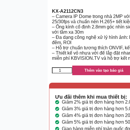
KX-A2112CN3
– Camera IP Dome trong nhà 2MP với
25/30fps và chuẩn nén H.265+ tiết ki
– Ống kính cố định 2.8mm góc nhìn si
với tầm xa 30m
– Đa dạng công nghệ xử lý hình ảnh
đêm, ROI
– Hỗ trợ chuẩn tương thích ONVIF, k
– Thiết kế vỏ nhựa với đế lắp đặt nh
miễn phí KBVISION.TV và hỗ trợ kết 
Thêm vào tạo báo giá
Ưu đãi thêm khi mua thiết bị:
Giảm 2% giá trị đơn hàng hơn 2
Giảm 3% giá trị đơn hàng hơn 5
Giảm 4% giá trị đơn hàng hơn 2
Giảm 5% giá trị đơn hàng hơn 5
Giao hàng miễn phí toàn quốc đ