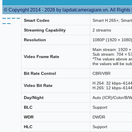
Video
© Copyright 2014 - 2026 by lapdatcameragiare.vn. All Rights
Compression
H.265; H.264; H.264
Smart Codec
Smart H.265+; Smar
Streaming Capability
2 streams
Resolution
1080P (1920 × 1080)
Main stream: 1920 
Sub stream: 704 × 
Video Frame Rate
*The values above ar
the values will be sub
Bit Rate Control
CBR/VBR
H.264: 32 kbps–614
Video Bit Rate
H.265: 12 kbps–614
Day/Night
Auto (ICR)/Color/B/
BLC
Support
WDR
DWDR
HLC
Support