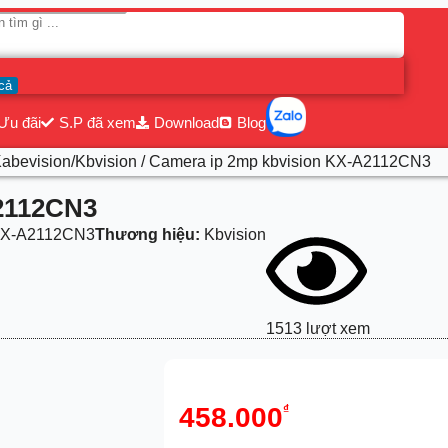
cả
Ưu đãi
S.P đã xem
Download
Blog
abevision/Kbvision
/ Camera ip 2mp kbvision KX-A2112CN3
2112CN3
X-A2112CN3
Thương hiệu:
Kbvision
1513 lượt xem
458.000
₫