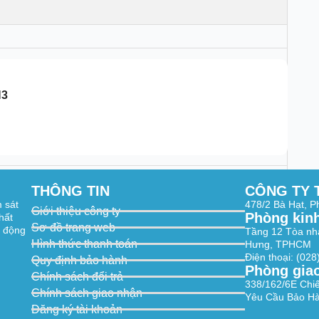
N3
02°; Vertical: 54°; Diagonal:120°
)
THÔNG TIN
CÔNG TY 
m sát
478/2 Bà Hạt, 
Giới thiệu công ty
Phòng kin
hất
Sơ đồ trang web
t động
Tầng 12 Tòa nh
Hình thức thanh toán
Hưng, TPHCM
Điện thoại: (02
Quy định bảo hành
Phòng gia
Chính sách đổi trả
338/162/6E Chi
Chính sách giao nhận
Yêu Cầu Bảo Hà
Đăng ký tài khoản