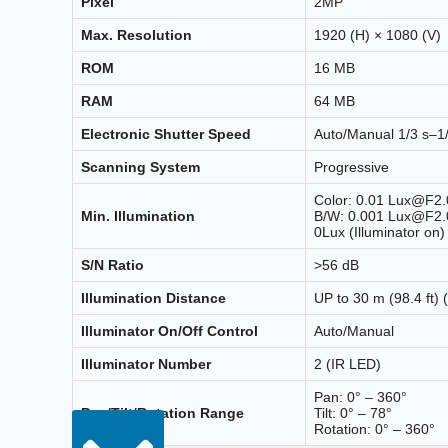
Pixel
2MP
Max. Resolution
1920 (H) × 1080 (V)
ROM
16 MB
RAM
64 MB
Electronic Shutter Speed
Auto/Manual 1/3 s–1
Scanning System
Progressive
Color: 0.01 Lux@F2.
Min. Illumination
B/W: 0.001 Lux@F2.
0Lux (Illuminator on)
S/N Ratio
>56 dB
Illumination Distance
UP to 30 m (98.4 ft) 
Illuminator On/Off Control
Auto/Manual
Illuminator Number
2 (IR LED)
Pan: 0° – 360°
Pan/Tilt/Rotation Range
Tilt: 0° – 78°
Rotation: 0° – 360°