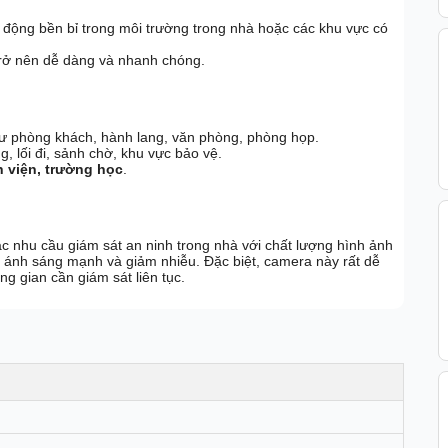
động bền bỉ trong môi trường trong nhà hoặc các khu vực có
 trở nên dễ dàng và nhanh chóng.
hư phòng khách, hành lang, văn phòng, phòng họp.
g, lối đi, sảnh chờ, khu vực bảo vệ.
h viện, trường học
.
c nhu cầu giám sát an ninh trong nhà với chất lượng hình ảnh
ý ánh sáng mạnh và giảm nhiễu. Đặc biệt, camera này rất dễ
ng gian cần giám sát liên tục.