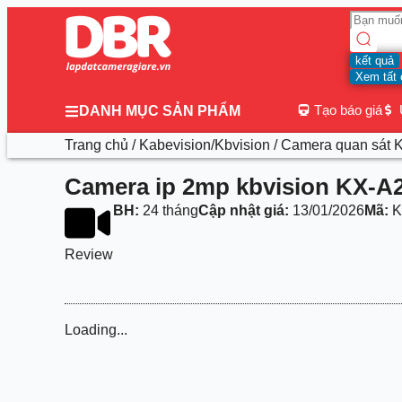
kết quả
Xem tất 
Tạo báo giá
DANH MỤC SẢN PHẨM
Trang chủ
/
Kabevision/Kbvision
/
Camera quan sát K
Camera ip 2mp kbvision KX-A
BH:
24 tháng
Cập nhật giá:
13/01/2026
Mã:
K
Review
Loading...