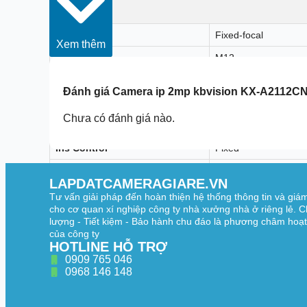
Lens
Lens Type
Fixed-focal
Xem thêm
Lens Mount
M12
Focal Length
2.8 mm
Đánh giá
Camera ip 2mp kbvision KX-A2112C
Max. Aperture
2.8 mm: F2.0
Chưa có đánh giá nào.
Field of View
2.8 mm: Horizontal: 1
Iris Control
Fixed
Close Focus Distance
2.8 mm: 0.5 m (1.6 ft
LAPDATCAMERAGIARE.VN
Lens
2.8 mm
Tư vấn giải pháp đến hoàn thiện hệ thống thông tin và giá
cho cơ quan xí nghiệp công ty nhà xưởng nhà ở riêng lẻ. C
Detect
38.6 m (126.6 ft)
lượng - Tiết kiệm - Bảo hành chu đáo là phương châm hoạ
của công ty
Observe
15.4 m (50.5 ft)
HOTLINE HỖ TRỢ
0909 765 046
Recognize
7.7 m (25.3 ft)
0968 146 148
Identify
3.9 m (12.8 ft)