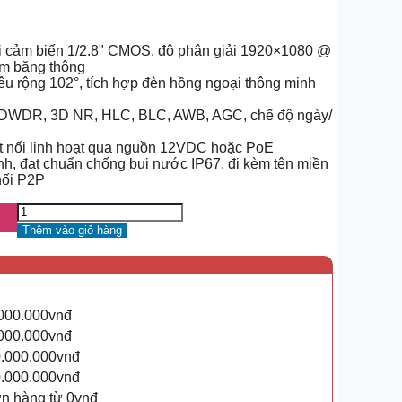
 cảm biến 1/2.8" CMOS, độ phân giải 1920×1080 @
ệm băng thông
êu rộng 102°, tích hợp đèn hồng ngoại thông minh
: DWDR, 3D NR, HLC, BLC, AWB, AGC, chế độ ngày/
ết nối linh hoạt qua nguồn 12VDC hoặc PoE
anh, đạt chuẩn chống bụi nước IP67, đi kèm tên miền
nối P2P
Thêm vào giỏ hàng
.000.000vnđ
.000.000vnđ
0.000.000vnđ
0.000.000vnđ
ơn hàng từ 0vnđ