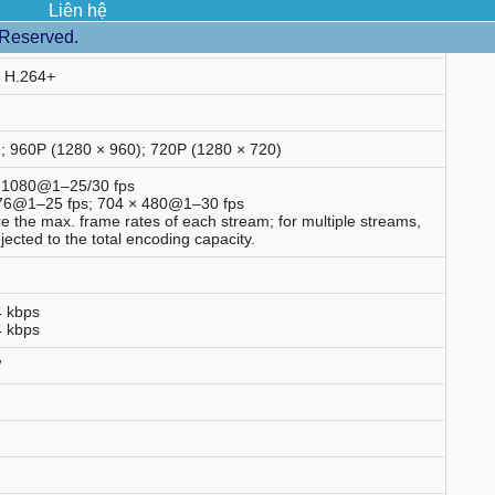
Liên hệ
 Reserved.
B; H.264H; MJPEG (Only supported by the sub stream)
t H.264+
; 960P (1280 × 960); 720P (1280 × 720)
× 1080@1–25/30 fps
576@1–25 fps; 704 × 480@1–30 fps
e the max. frame rates of each stream; for multiple streams,
jected to the total encoding capacity.
4 kbps
4 kbps
W