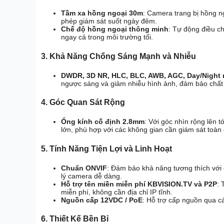
Tầm xa hồng ngoại 30m
: Camera trang bị hồng n
phép giám sát suốt ngày đêm.
Chế độ hồng ngoại thông minh
: Tự động điều c
ngay cả trong môi trường tối.
3. Khả Năng Chống Sáng Mạnh và Nhiễu
DWDR, 3D NR, HLC, BLC, AWB, AGC, Day/Night
ngược sáng và giảm nhiễu hình ảnh, đảm bảo chất 
4. Góc Quan Sát Rộng
Ống kính cố định 2.8mm
: Với góc nhìn rộng lên t
lớn, phù hợp với các không gian cần giám sát toàn 
5. Tính Năng Tiện Lợi và Linh Hoạt
Chuẩn ONVIF
: Đảm bảo khả năng tương thích với c
lý camera dễ dàng.
Hỗ trợ tên miền miễn phí KBVISION.TV và P2P
: 
miễn phí, không cần địa chỉ IP tĩnh.
Nguồn cấp 12VDC / PoE
: Hỗ trợ cấp nguồn qua cá
6. Thiết Kế Bền Bỉ