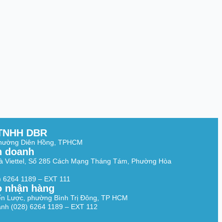
TNHH DBR
Phường Diên Hồng, TPHCM
h doanh
à Viettel, Số 285 Cách Mạng Tháng Tám, Phường Hòa
8) 6264 1189 – EXT 111
o nhận hàng
ến Lược, phường Bình Trị Đông, TP HCM
nh (028) 6264 1189 – EXT 112