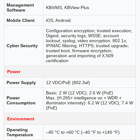
Management
KBiVMS, KBView Plus
Software
Mobile Client
iOS; Android
Configuration encryption; trusted execution;
Digest; security logs; WSSE; account
lockout; syslog; video encryption; 802.1x;
Cyber Security
IP/MAC filtering; HTTPS; trusted upgrade;
trusted boot; firmware encryption;
generation and importing of X.509
certification
Power
Power Supply
12 VDC/PoE (802.3af)
Basic: 2 W (12 VDC); 2.6 W (PoE)
Power
Max. (H.265+ intelligence on + WDR +
Consumption
illuminator intensity): 6.2 W (12 VDC); 7.4 W
(PoE)
Environment
Operating
–40 °C to +60 °C (–40 °F to +140 °F)
Temperature