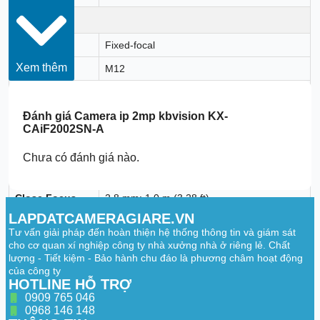
Lens
Lens Type
Fixed-focal
Xem thêm
Lens Mount
M12
Focal Length
2.8 mm; 3.6 mm
Max. Aperture
F1.0
Đánh giá
Camera ip 2mp kbvision KX-
CAiF2002SN-A
2.8 mm: H: 106°; V: 55°; D: 125°
Field of View
3.6 mm: H: 85°; V: 45°; D: 100°
Chưa có đánh giá nào.
Iris Control
Fixed
Close Focus
2.8 mm: 1.0 m (3.28 ft)
Distance
3.6 mm: 1.7 m (5.58 ft)
LAPDATCAMERAGIARE.VN
Tư vấn giải pháp đến hoàn thiện hệ thống thông tin và giám sát
2.8 mm:
Detect: 45.5 m (149.28 ft)
cho cơ quan xí nghiệp công ty nhà xưởng nhà ở riêng lẻ. Chất
Observe: 18.2 m (59.71 ft)
lượng - Tiết kiệm - Bảo hành chu đáo là phương châm hoạt động
Recognize: 9.1 m (29.86 ft)
của công ty
Identify: 4.6 m (15.09 ft)
HOTLINE HỖ TRỢ
DORI Distance
3.6 mm:
0909 765 046
Detect: 53.8 m (176.51 ft)
0968 146 148
Observe: 21.5 m (70.54 ft)