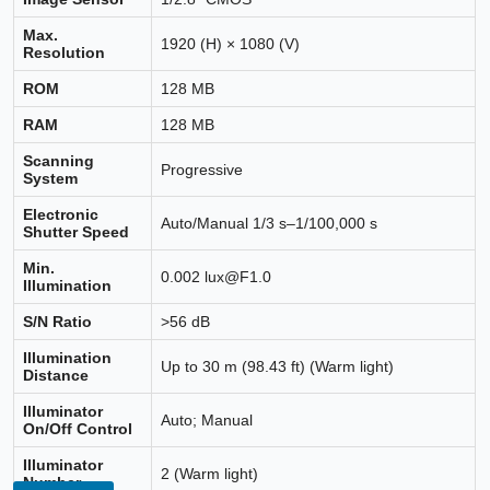
Max.
1920 (H) × 1080 (V)
Resolution
ROM
128 MB
RAM
128 MB
Scanning
Progressive
System
Electronic
Auto/Manual 1/3 s–1/100,000 s
Shutter Speed
Min.
0.002 lux@F1.0
Illumination
S/N Ratio
>56 dB
Illumination
Up to 30 m (98.43 ft) (Warm light)
Distance
Illuminator
Auto; Manual
On/Off Control
Illuminator
2 (Warm light)
Number