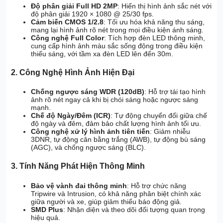
Độ phân giải Full HD 2MP
: Hiển thị hình ảnh sắc nét với
độ phân giải 1920 × 1080 @ 25/30 fps.
Cảm biến CMOS 1/2.8
: Tối ưu hóa khả năng thu sáng,
mang lại hình ảnh rõ nét trong mọi điều kiện ánh sáng.
Công nghệ Full Color
: Tích hợp đèn LED thông minh,
cung cấp hình ảnh màu sắc sống động trong điều kiện
thiếu sáng, với tầm xa đèn LED lên đến 30m.
2. Công Nghệ Hình Ảnh Hiện Đại
Chống ngược sáng WDR (120dB)
: Hỗ trợ tái tạo hình
ảnh rõ nét ngay cả khi bị chói sáng hoặc ngược sáng
mạnh.
Chế độ Ngày/Đêm (ICR)
: Tự động chuyển đổi giữa chế
độ ngày và đêm, đảm bảo chất lượng hình ảnh tối ưu.
Công nghệ xử lý hình ảnh tiên tiến
: Giảm nhiễu
3DNR, tự động cân bằng trắng (AWB), tự động bù sáng
(AGC), và chống ngược sáng (BLC).
3. Tính Năng Phát Hiện Thông Minh
Bảo vệ vành đai thông minh
: Hỗ trợ chức năng
Tripwire và Intrusion, có khả năng phân biệt chính xác
giữa người và xe, giúp giảm thiểu báo động giả.
SMD Plus
: Nhận diện và theo dõi đối tượng quan trọng
hiệu quả.