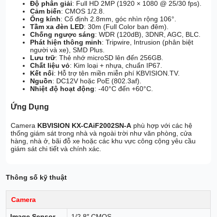
Độ phân giải
: Full HD 2MP (1920 × 1080 @ 25/30 fps).
Cảm biến
: CMOS 1/2.8.
Ống kính
: Cố định 2.8mm, góc nhìn rộng 106°.
Tầm xa đèn LED
: 30m (Full Color ban đêm).
Chống ngược sáng
: WDR (120dB), 3DNR, AGC, BLC.
Phát hiện thông minh
: Tripwire, Intrusion (phân biệt
người và xe), SMD Plus.
Lưu trữ
: Thẻ nhớ microSD lên đến 256GB.
Chất liệu vỏ
: Kim loại + nhựa, chuẩn IP67.
Kết nối
: Hỗ trợ tên miền miễn phí KBVISION.TV.
Nguồn
: DC12V hoặc PoE (802.3af).
Nhiệt độ hoạt động
: -40°C đến +60°C.
Ứng Dụng
Camera
KBVISION KX-CAiF2002SN-A
phù hợp với các hệ
thống giám sát trong nhà và ngoài trời như văn phòng, cửa
hàng, nhà ở, bãi đỗ xe hoặc các khu vực công cộng yêu cầu
giám sát chi tiết và chính xác.
Thông số kỹ thuật
Camera
Image Sensor
1/2.8″ CMOS