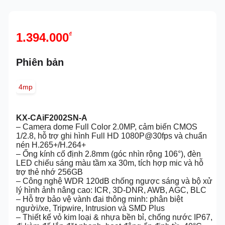
1.394.000
₫
Phiên bản
4mp
KX-CAiF2002SN-A
– Camera dome Full Color 2.0MP, cảm biến CMOS
1/2.8, hỗ trợ ghi hình Full HD 1080P@30fps và chuẩn
nén H.265+/H.264+
– Ống kính cố định 2.8mm (góc nhìn rộng 106°), đèn
LED chiếu sáng màu tầm xa 30m, tích hợp mic và hỗ
trợ thẻ nhớ 256GB
– Công nghệ WDR 120dB chống ngược sáng và bộ xử
lý hình ảnh nâng cao: ICR, 3D-DNR, AWB, AGC, BLC
– Hỗ trợ bảo vệ vành đai thông minh: phân biệt
người/xe, Tripwire, Intrusion và SMD Plus
– Thiết kế vỏ kim loại & nhựa bền bỉ, chống nước IP67,