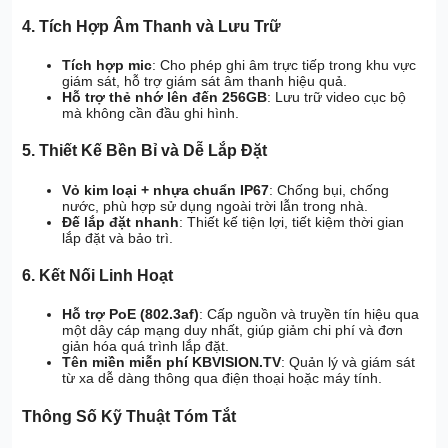
4. Tích Hợp Âm Thanh và Lưu Trữ
Tích hợp mic
: Cho phép ghi âm trực tiếp trong khu vực
giám sát, hỗ trợ giám sát âm thanh hiệu quả.
Hỗ trợ thẻ nhớ lên đến 256GB
: Lưu trữ video cục bộ
mà không cần đầu ghi hình.
5. Thiết Kế Bền Bỉ và Dễ Lắp Đặt
Vỏ kim loại + nhựa chuẩn IP67
: Chống bụi, chống
nước, phù hợp sử dụng ngoài trời lẫn trong nhà.
Đế lắp đặt nhanh
: Thiết kế tiện lợi, tiết kiệm thời gian
lắp đặt và bảo trì.
6. Kết Nối Linh Hoạt
Hỗ trợ PoE (802.3af)
: Cấp nguồn và truyền tín hiệu qua
một dây cáp mạng duy nhất, giúp giảm chi phí và đơn
giản hóa quá trình lắp đặt.
Tên miền miễn phí KBVISION.TV
: Quản lý và giám sát
từ xa dễ dàng thông qua điện thoại hoặc máy tính.
Thông Số Kỹ Thuật Tóm Tắt