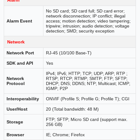
No SD card; SD card full; SD card error;
network disconnection; IP conflict; illegal
Alarm Event
access; motion detection; video tampering;
tripwire; intrusion; audio detection; voltage
detection; SMD; security exception
Network
Network Port
RJ-45 (10/100 Base-T)
SDK and API
Yes
IPv4; IPv6; HTTP; TCP; UDP; ARP; RTP ;
Network
RTSP; RTCP; RTMP; SMTP; FTP; SFTP;
Protocol
DHCP; DNS; DDNS; NTP; Multicast; ICMP;
IGMP; P2P
Interoperability
ONVIF (Profile S; Profile G; Profile T); CGI
User/Host
20 (Total bandwidth: 48 M)
FTP; SFTP; Micro SD card (support max.
Storage
256 GB)
Browser
IE; Chrome; Firefox