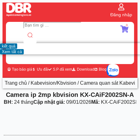
Đăng nhập
0
kết quả
Xem tất cả
Tạo báo giá
Ưu đãi
S.P đã xem
Download
Blog
Trang chủ
/
Kabevision/Kbvision
/
Camera quan sát Kabevisi
Camera ip 2mp kbvision KX-CAiF2002SN-A
BH:
24 tháng
Cập nhật giá:
09/01/2026
Mã:
KX-CAiF2002SN