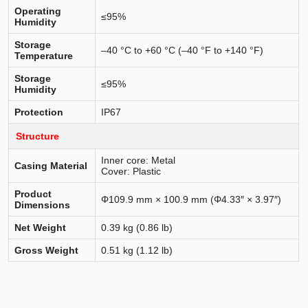
Operating
≤95%
Humidity
Storage
–40 °C to +60 °C (–40 °F to +140 °F)
Temperature
Storage
≤95%
Humidity
Protection
IP67
Structure
Inner core: Metal
Casing Material
Cover: Plastic
Product
Φ109.9 mm × 100.9 mm (Φ4.33″ × 3.97″)
Dimensions
Net Weight
0.39 kg (0.86 lb)
Gross Weight
0.51 kg (1.12 lb)