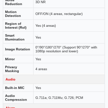
3D NR
Reduction
Motion
OFF/ON (4 areas, rectangular)
Detection
Region of
Yes (4 areas)
Interest (RoI)
Smart
Yes
Illumination
0°/90°/180°/270° (Support 90°/270° with
Image Rotation
1080p resolution and lower)
Mirror
Yes
Privacy
4 areas
Masking
Audio
Built-in MIC
Yes
Audio
G.711a; G.711Mu; G.726; PCM
Compression
Alarm