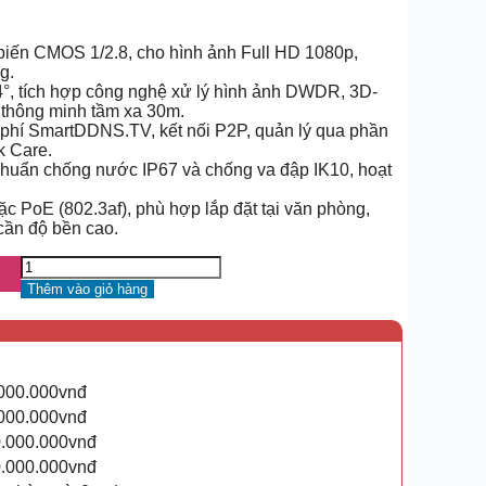
iến CMOS 1/2.8, cho hình ảnh Full HD 1080p,
g.
4°, tích hợp công nghệ xử lý hình ảnh DWDR, 3D-
thông minh tầm xa 30m.
 phí SmartDDNS.TV, kết nối P2P, quản lý qua phần
 Care.
t chuẩn chống nước IP67 và chống va đập IK10, hoạt
 PoE (802.3af), phù hợp lắp đặt tại văn phòng,
cần độ bền cao.
Thêm vào giỏ hàng
.000.000vnđ
.000.000vnđ
0.000.000vnđ
0.000.000vnđ