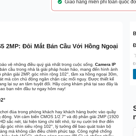
Giao hàng miễn phí toàn quốc đ
B
Đ
 2MP: Đôi Mắt Bán Cầu Với Hồng Ngoại
Đ
 bảo vệ những điều quý giá nhất trong cuộc sống.
Camera IP
 bán cầu trong nhà là giải pháp hoàn hảo, mang đến hình ảnh
độ phân giải 2MP, góc nhìn rộng 102°, tầm xa hồng ngoại 30m,
át mà còn chủ động ngăn chặn các mối nguy. Được thiết kế
g lại sự an tâm tuyệt đối. Hãy cùng khám phá tại sao đây là
 sao bạn nên đầu tư ngay hôm nay!
02°
 chơi đùa trong phòng khách hay khách hàng bước vào quầy
ống động. Với cảm biến CMOS 1/2.7″ và độ phân giải 2MP (1920
sắc nét, tái hiện từng chi tiết nhỏ, từ nụ cười trẻ thơ đến
p góc nhìn siêu rộng 102°, lý tưởng để bao quát toàn bộ
hàng mà không cần điều chỉnh phức tạp. Công nghệ chống