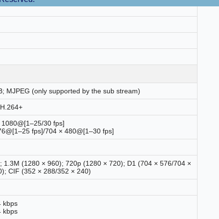
B; MJPEG (only supported by the sub stream)
 H.264+
 1080@[1–25/30 fps]
76@[1–25 fps]/704 × 480@[1–30 fps]
; 1.3M (1280 × 960); 720p (1280 × 720); D1 (704 × 576/704 ×
); CIF (352 × 288/352 × 240)
4 kbps
4 kbps