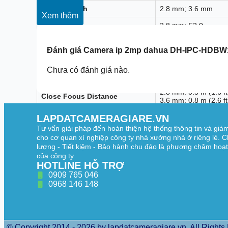
Focal Length
2.8 mm; 3.6 mm
Xem thêm
2.8 mm: F2.0
Max. Aperture
3.6 mm: F2.0
Đánh giá
Camera ip 2mp dahua DH-IPC-HDBW
2.8 mm: Horizontal: 1
Field of View
3.6 mm: Horizontal: 8
Chưa có đánh giá nào.
Iris Control
Fixed
2.8 mm: 0.5 m (1.6 ft
Close Focus Distance
3.6 mm: 0.8 m (2.6 ft
LAPDATCAMERAGIARE.VN
DORI Distance
Tư vấn giải pháp đến hoàn thiện hệ thống thông tin và giá
Lens
2.8 mm
cho cơ quan xí nghiệp công ty nhà xưởng nhà ở riêng lẻ. C
lượng - Tiết kiệm - Bảo hành chu đáo là phương châm hoạ
Detect
38.6 m (126.6 ft)
của công ty
HOTLINE HỖ TRỢ
Observe
15.4 m (50.5 ft)
0909 765 046
0968 146 148
Recognize
7.7 m (25.3 ft)
Identify
3.9 m (12.8 ft)
Lens
3.6 mm
© Copyright 2014 - 2026 by lapdatcameragiare.vn. All Rights