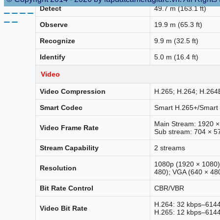
Detect
49.7 m (163.1 ft)
Observe
19.9 m (65.3 ft)
Recognize
9.9 m (32.5 ft)
Identify
5.0 m (16.4 ft)
Video
Video Compression
H.265; H.264; H.264
Smart Codec
Smart H.265+/Smart
Main Stream: 1920 ×
Video Frame Rate
Sub stream: 704 × 5
Stream Capability
2 streams
1080p (1920 × 1080)
Resolution
480); VGA (640 × 480
Bit Rate Control
CBR/VBR
H.264: 32 kbps–614
Video Bit Rate
H.265: 12 kbps–614