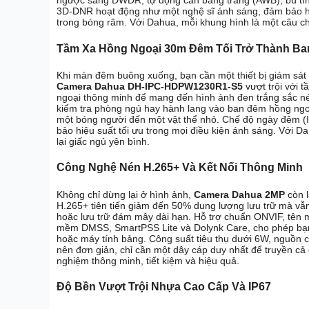
ngược sáng DWDR, tự động cân bằng trắng (AWB), bù tí
3D-DNR hoạt động như một nghệ sĩ ánh sáng, đảm bảo h
trong bóng râm. Với Dahua, mỗi khung hình là một câu ch
Tầm Xa Hồng Ngoại 30m Đêm Tối Trở Thành Ba
Khi màn đêm buông xuống, bạn cần một thiết bị giám sát
Camera Dahua DH-IPC-HDPW1230R1-S5
vượt trội với 
ngoại thông minh để mang đến hình ảnh đen trắng sắc nét
kiểm tra phòng ngủ hay hành lang vào ban đêm hồng ngo
một bóng người đến một vật thể nhỏ. Chế độ ngày đêm (
bảo hiệu suất tối ưu trong mọi điều kiện ánh sáng. Với 
lại giấc ngủ yên bình.
Công Nghệ Nén H.265+ Và Kết Nối Thông Minh
Không chỉ dừng lại ở hình ảnh,
Camera Dahua 2MP
còn l
H.265+ tiên tiến giảm đến 50% dung lượng lưu trữ mà vẫn
hoặc lưu trữ đám mây dài hạn. Hỗ trợ chuẩn ONVIF, tên 
mềm DMSS, SmartPSS Lite và Dolynk Care, cho phép bạn t
hoặc máy tính bảng. Công suất tiêu thụ dưới 6W, nguồn cấ
nên đơn giản, chỉ cần một dây cáp duy nhất để truyền cả 
nghiệm thông minh, tiết kiệm và hiệu quả.
Độ Bền Vượt Trội Nhựa Cao Cấp Và IP67