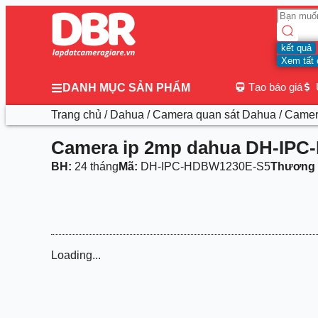
kết quả
Xem tất 
Tạo báo giá
DANH MỤC SẢN PHẨM
Trang chủ
/
Dahua
/
Camera quan sát Dahua
/ Came
Camera ip 2mp dahua DH-IP
BH:
24 tháng
Mã:
DH-IPC-HDBW1230E-S5
Thương 
Loading...