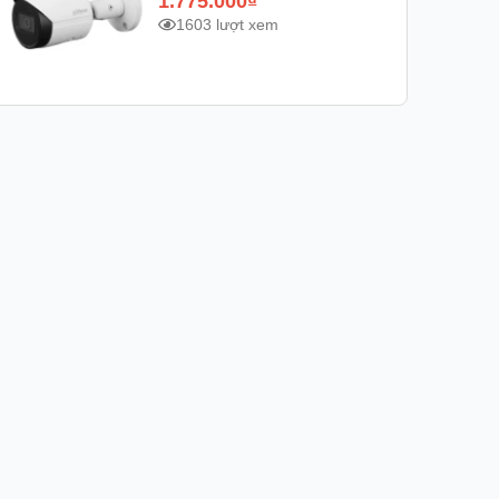
1.775.000
₫
1603 lượt xem