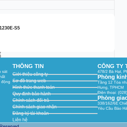
1230E-S5
02°, Vertical: 54°, Diagonal: 120°
4°, Vertical: 45°, Diagonal: 100°
)
)
THÔNG TIN
CÔNG TY 
m sát
478/2 Bà Hạt, 
Giới thiệu công ty
Phòng kin
hất
Sơ đồ trang web
t động
Tầng 12 Tòa nh
Hình thức thanh toán
Hưng, TPHCM
Điện thoại: (02
Quy định bảo hành
Phòng gia
Chính sách đổi trả
338/162/6E Chi
Chính sách giao nhận
Yêu Cầu Bảo Hà
Đăng ký tài khoản
Liên hệ
 Reserved.