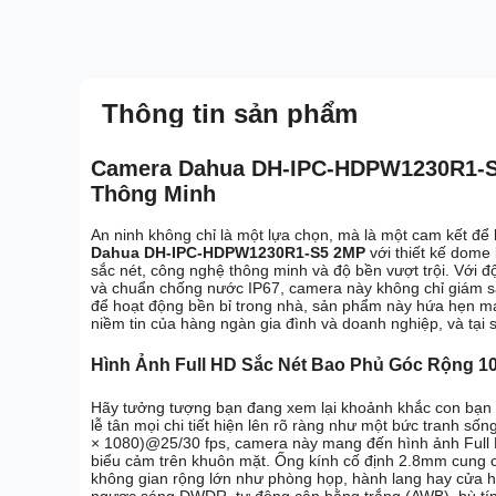
Thông tin sản phẩm
Camera Dahua DH-IPC-HDPW1230R1-S5
Thông Minh
An ninh không chỉ là một lựa chọn, mà là một cam kết để
Dahua DH-IPC-HDPW1230R1-S5 2MP
với thiết kế dome
sắc nét, công nghệ thông minh và độ bền vượt trội. Với 
và chuẩn chống nước IP67, camera này không chỉ giám s
để hoạt động bền bỉ trong nhà, sản phẩm này hứa hẹn man
niềm tin của hàng ngàn gia đình và doanh nghiệp, và tại
Hình Ảnh Full HD Sắc Nét Bao Phủ Góc Rộng 1
Hãy tưởng tượng bạn đang xem lại khoảnh khắc con bạn
lễ tân mọi chi tiết hiện lên rõ ràng như một bức tranh s
× 1080)@25/30 fps, camera này mang đến hình ảnh Full HD 
biểu cảm trên khuôn mặt. Ống kính cố định 2.8mm cung cấ
không gian rộng lớn như phòng họp, hành lang hay cửa 