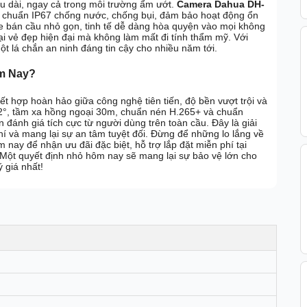
lâu dài, ngay cả trong môi trường ẩm ướt.
Camera Dahua DH-
t chuẩn IP67 chống nước, chống bụi, đảm bảo hoạt động ổn
me bán cầu nhỏ gọn, tinh tế dễ dàng hòa quyện vào mọi không
ại vẻ đẹp hiện đại mà không làm mất đi tính thẩm mỹ. Với
lá chắn an ninh đáng tin cậy cho nhiều năm tới.
m Nay?
ết hợp hoàn hảo giữa công nghệ tiên tiến, độ bền vượt trội và
 102°, tầm xa hồng ngoại 30m, chuẩn nén H.265+ và chuẩn
ánh giá tích cực từ người dùng trên toàn cầu. Đây là giải
 phí và mang lại sự an tâm tuyệt đối. Đừng để những lo lắng về
nay để nhận ưu đãi đặc biệt, hỗ trợ lắp đặt miễn phí tại
Một quyết định nhỏ hôm nay sẽ mang lại sự bảo vệ lớn cho
 giá nhất!