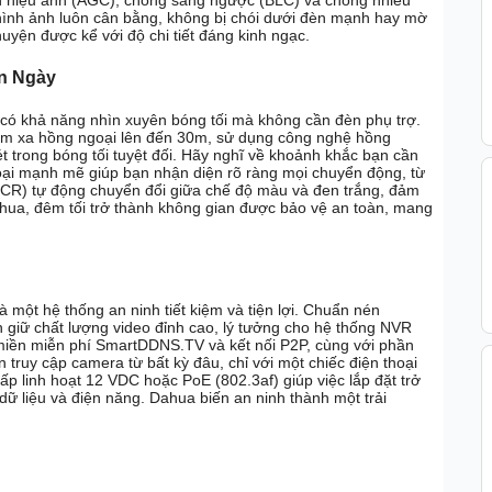
n hiệu ảnh (AGC), chống sáng ngược (BLC) và chống nhiễu
ình ảnh luôn cân bằng, không bị chói dưới đèn mạnh hay mờ
uyện được kể với độ chi tiết đáng kinh ngạc.
n Ngày
 có khả năng nhìn xuyên bóng tối mà không cần đèn phụ trợ.
tầm xa hồng ngoại lên đến 30m, sử dụng công nghệ hồng
 trong bóng tối tuyệt đối. Hãy nghĩ về khoảnh khắc bạn cần
ại mạnh mẽ giúp bạn nhận diện rõ ràng mọi chuyển động, từ
ICR) tự động chuyển đổi giữa chế độ màu và đen trắng, đảm
Dahua, đêm tối trở thành không gian được bảo vệ an toàn, mang
à một hệ thống an ninh tiết kiệm và tiện lợi. Chuẩn nén
 giữ chất lượng video đỉnh cao, lý tưởng cho hệ thống NVR
miền miễn phí SmartDDNS.TV và kết nối P2P, cùng với phần
ruy cập camera từ bất kỳ đâu, chỉ với một chiếc điện thoại
p linh hoạt 12 VDC hoặc PoE (802.3af) giúp việc lắp đặt trở
dữ liệu và điện năng. Dahua biến an ninh thành một trải