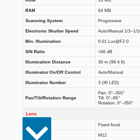
RAM
64 MB
Scanning System
Progressive
Electronic Shutter Speed
Auto/Manual 1/3–1/1
Min. Illumination
0.01 Lux@F2.0
S/N Ratio
>56 dB
Illumination Distance
30 m (98.4 ft)
Illuminator On/Off Control
Auto/Manual
Illuminator Number
3 (IR LED)
Pan: 0°–355°
Pan/Tilt/Rotation Range
Tilt: 0°–85°
Rotation: 0°–355°
Lens
Lens Type
Fixed-focal
Lens Mount
M12