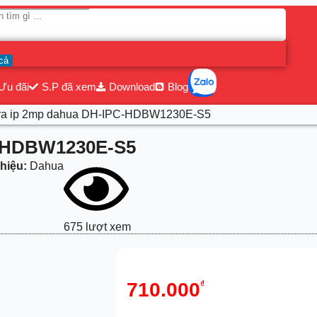
cả
Ưu đãi
S.P đã xem
Download
Blog
ra ip 2mp dahua DH-IPC-HDBW1230E-S5
C-HDBW1230E-S5
hiệu:
Dahua
675 lượt xem
710.000
₫