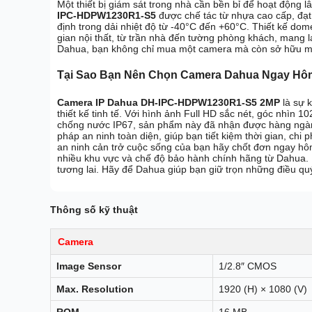
Một thiết bị giám sát trong nhà cần bền bỉ để hoạt động 
IPC-HDPW1230R1-S5
được chế tác từ nhựa cao cấp, đạ
định trong dải nhiệt độ từ -40°C đến +60°C. Thiết kế do
gian nội thất, từ trần nhà đến tường phòng khách, mang l
Dahua, bạn không chỉ mua một camera mà còn sở hữu một 
Tại Sao Bạn Nên Chọn Camera Dahua Ngay Hô
Camera IP Dahua DH-IPC-HDPW1230R1-S5 2MP
là sự k
thiết kế tinh tế. Với hình ảnh Full HD sắc nét, góc nhìn
chống nước IP67, sản phẩm này đã nhận được hàng ngàn đ
pháp an ninh toàn diện, giúp bạn tiết kiệm thời gian, chi
an ninh cản trở cuộc sống của bạn hãy chốt đơn ngay hôm 
nhiều khu vực và chế độ bảo hành chính hãng từ Dahua. 
tương lai. Hãy để Dahua giúp bạn giữ trọn những điều quý
Thông số kỹ thuật
Camera
Image Sensor
1/2.8″ CMOS
Max. Resolution
1920 (H) × 1080 (V)
ROM
16 MB