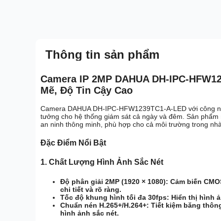
Thông tin sản phẩm
Camera IP 2MP DAHUA DH-IPC-HFW12
Mẽ, Độ Tin Cậy Cao
Camera DAHUA DH-IPC-HFW1239TC1-A-LED với công nghệ 
tưởng cho hệ thống giám sát cả ngày và đêm. Sản phẩm n
an ninh thông minh, phù hợp cho cả môi trường trong nhà 
Đặc Điểm Nổi Bật
1.
Chất Lượng Hình Ảnh Sắc Nét
Độ phân giải 2MP (1920 × 1080):
Cảm biến CMOS 1
chi tiết và rõ ràng.
Tốc độ khung hình tối đa 30fps:
Hiển thị hình ả
Chuẩn nén H.265+/H.264+:
Tiết kiệm băng thôn
hình ảnh sắc nét.