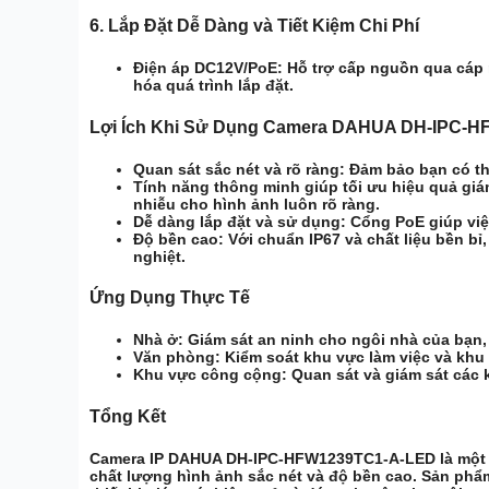
6.
Lắp Đặt Dễ Dàng và Tiết Kiệm Chi Phí
Điện áp DC12V/PoE:
Hỗ trợ cấp nguồn qua cáp m
hóa quá trình lắp đặt.
Lợi Ích Khi Sử Dụng Camera DAHUA DH-IPC-
Quan sát sắc nét và rõ ràng:
Đảm bảo bạn có thể
Tính năng thông minh giúp tối ưu hiệu quả giá
nhiễu cho hình ảnh luôn rõ ràng.
Dễ dàng lắp đặt và sử dụng:
Cổng PoE giúp việc
Độ bền cao:
Với chuẩn IP67 và chất liệu bền bỉ
nghiệt.
Ứng Dụng Thực Tế
Nhà ở:
Giám sát an ninh cho ngôi nhà của bạn, b
Văn phòng:
Kiểm soát khu vực làm việc và khu v
Khu vực công cộng:
Quan sát và giám sát các k
Tổng Kết
Camera IP DAHUA DH-IPC-HFW1239TC1-A-LED là một gi
chất lượng hình ảnh sắc nét và độ bền cao. Sản phẩm