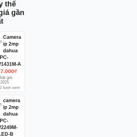
y thế
giá gần
t
Camera
ip 2mp
dahua
IPC-
1431M-A
37.000
₫
hật giá:
/2025
2 lượt xem
camera
ip 2mp
dahua
IPC-
2249M-
LED-B