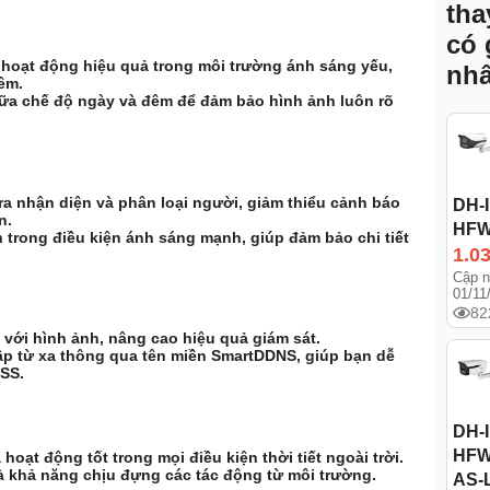
tha
có 
hoạt động hiệu quả trong môi trường ánh sáng yếu,
nhấ
êm.
ữa chế độ ngày và đêm để đảm bảo hình ảnh luôn rõ
a nhận diện và phân loại người, giảm thiểu cảnh báo
DH-
n.
HFW
 trong điều kiện ánh sáng mạnh, giúp đảm bảo chi tiết
1.0
Cập n
01/11
82
ới hình ảnh, nâng cao hiệu quả giám sát.
cập từ xa thông qua tên miền SmartDDNS, giúp bạn dễ
SS.
DH-
HFW
oạt động tốt trong mọi điều kiện thời tiết ngoài trời.
 khả năng chịu đựng các tác động từ môi trường.
AS-