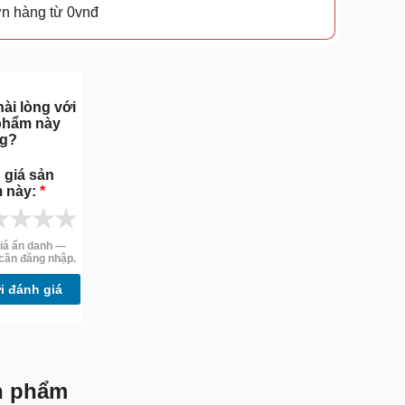
ơn hàng từ 0vnđ
ài lòng với
phẩm này
g?
 giá sản
 này:
*
★
★
★
★
iá ẩn danh —
cần đăng nhập.
i đánh giá
n phẩm