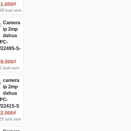
11.000
₫
88 lượt xem
Camera
ip 2mp
dahua
IPC-
2249S-S-
29.000
₫
5 lượt xem
camera
ip 2mp
dahua
IPC-
2241S-S
92.000
₫
25 lượt xem