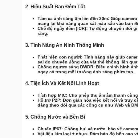
2.
Hiệu Suất Ban Đêm Tốt
Tầm xa ánh sáng ấm lên đến 30m:
Giúp camera 
mang lại khả năng quan sát màu sắc vào ban đ
Chế độ ngày đêm (ICR):
Tự động chuyển đổi gi
ràng.
3.
Tính Năng An Ninh Thông Minh
Phát hiện con người:
Tính năng này giúp camer
sai do chuyển động của vật thể không liên qua
Chống ngược sáng DWDR:
Điều chỉnh hình ảnh
ngay cả trong môi trường ánh sáng phức tạp.
4.
Tiện Ích Và Kết Nối Linh Hoạt
Tích hợp MIC:
Cho phép thu âm âm thanh cùng v
Hỗ trợ P2P:
Đơn giản hóa việc kết nối và truy 
dàng theo dõi qua các công cụ như Web và DM
5.
Chống Nước và Bền Bỉ
Chuẩn IP67:
Chống bụi và nước, bảo vệ camera h
Vật liệu kim loại + nhựa:
Đảm bảo độ bền cao và