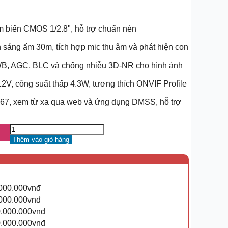
m biến CMOS 1/2.8", hỗ trợ chuẩn nén
 sáng ấm 30m, tích hợp mic thu âm và phát hiện con
B, AGC, BLC và chống nhiễu 3D-NR cho hình ảnh
2V, công suất thấp 4.3W, tương thích ONVIF Profile
P67, xem từ xa qua web và ứng dụng DMSS, hỗ trợ
Thêm vào giỏ hàng
.000.000vnđ
.000.000vnđ
0.000.000vnđ
0.000.000vnđ