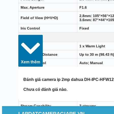
Max. Aperture
F1.6
2.8mm: 105°×56°×12
Field of View (H×V×D)
3.6mm: 87°×44°×105
Iris Control
Fixed
Illumination
Type
1 x Warm Light
Illumination Distance
Up to 30 m (98.43 ft
Xem thêm
On/Off Control
Auto; Manual
Video
Đánh giá
camera ip 2mp dahua DH-IPC-HFW1
Video Compression
H.265; H.264; H.26
Smart Codec
Smart H.265+; Smar
Chưa có đánh giá nào.
Max. Frame Rate
1080p @ 1-25/30 fp
Stream Capability
2 streams
LAPDATCAMERAGIARE.VN