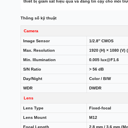
thiết bị giám sát hiệu quả và đáng tin cậy cho môi tr
Thông số kỹ thuật
Camera
Image Sensor
1/2.8″ CMOS
Max. Resolution
1920 (H) × 1080 (V) 
Min. Illumination
0.005 lux@F1.6
S/N Ratio
> 56 dB
Day/Night
Color / B/W
WDR
DWDR
Lens
Lens Type
Fixed-focal
Lens Mount
M12
Focal Length
2.8 mm / 3.6 mm (M