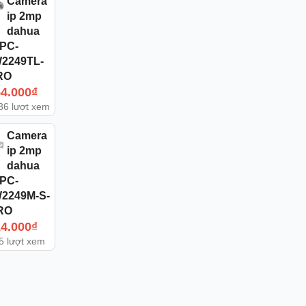
Camera
ip 2mp
dahua
IPC-
2249TL-
RO
54.000
₫
86 lượt xem
Camera
ip 2mp
dahua
IPC-
2249M-S-
RO
14.000
₫
5 lượt xem