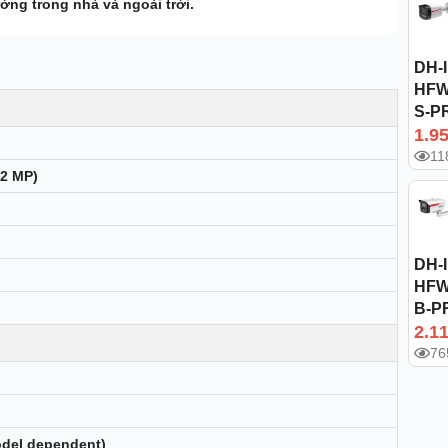
ường trong nhà và ngoài trời.
DH-
HFW
S-P
1.9
11
(2 MP)
DH-
HFW
B-P
2.1
76
odel dependent)