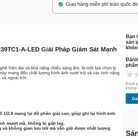
Giao hàng miễn phí toàn quốc đ
Bạn h
sản 
khôn
39TC1-A-LED Giải Pháp Giám Sát Mạnh
Đánh
phẩm
hiện đại và khả năng chiếu sáng ấm, là một lựa chọn lý
★
ày mang đến chất lượng hình ảnh vượt trội và các tính năng
và ngoài trời.
Đánh g
không 
Gử
/2.8 mang lại độ phân giải cao, giúp ghi lại hình ảnh
nh mượt mà, không bị giật lag.
g và không gian lưu trữ mà vẫn giữ được chất lượng
Sả