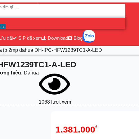
cả
Ưu đãi
S.P đã xem
Download
Blog
ra ip 2mp dahua DH-IPC-HFW1239TC1-A-LED
C-HFW1239TC1-A-LED
ơng hiệu:
Dahua
1068 lượt xem
1.381.000
₫