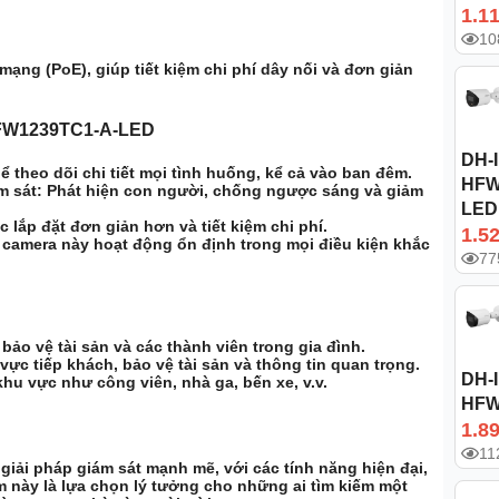
1.1
10
ạng (PoE), giúp tiết kiệm chi phí dây nối và đơn giản
HFW1239TC1-A-LED
DH-
 theo dõi chi tiết mọi tình huống, kể cả vào ban đêm.
HFW
m sát:
Phát hiện con người, chống ngược sáng và giảm
LED
 lắp đặt đơn giản hơn và tiết kiệm chi phí.
1.5
, camera này hoạt động ổn định trong mọi điều kiện khắc
77
ảo vệ tài sản và các thành viên trong gia đình.
ực tiếp khách, bảo vệ tài sản và thông tin quan trọng.
DH-
hu vực như công viên, nhà ga, bến xe, v.v.
HFW
1.8
11
ải pháp giám sát mạnh mẽ, với các tính năng hiện đại,
 này là lựa chọn lý tưởng cho những ai tìm kiếm một