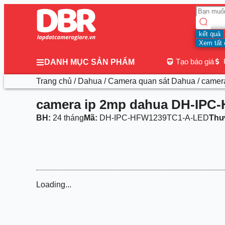
kết quả
Xem tất 
Tạo báo giá
DANH MỤC SẢN PHẨM
Trang chủ
/
Dahua
/
Camera quan sát Dahua
/ came
camera ip 2mp dahua DH-IP
BH:
24 tháng
Mã:
DH-IPC-HFW1239TC1-A-LED
Thư
Loading...