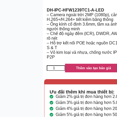
DH-IPC-HFW1239TC1-A-LED
– Camera ngoài trời 2MP (1080p), cả
H.265+/H.264+ tiết kiệm băng thông
– Ống kính cố định 3.6mm, tầm xa ánh
người thông minh
– Chế độ ngày đêm (ICR), DWDR, AW
rõ nét
– Hỗ trợ kết nối POE hoặc nguồn DC1
S & T
– Vỏ kim loại và nhựa, chống nước I
P2P
Thêm vào tạo báo giá
Ưu đãi thêm khi mua thiết bị:
Giảm 2% giá trị đơn hàng hơn 2
Giảm 3% giá trị đơn hàng hơn 5
Giảm 4% giá trị đơn hàng hơn 2
Giảm 5% giá trị đơn hàng hơn 5