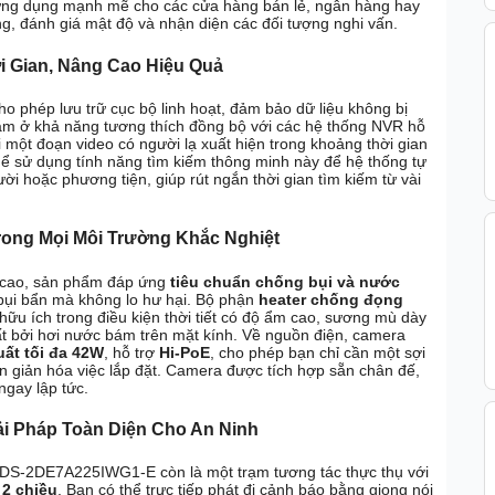
ng dụng mạnh mẽ cho các cửa hàng bán lẻ, ngân hàng hay
ng, đánh giá mật độ và nhận diện các đối tượng nghi vấn.
i Gian, Nâng Cao Hiệu Quả
cho phép lưu trữ cục bộ linh hoạt, đảm bảo dữ liệu không bị
nằm ở khả năng tương thích đồng bộ với các hệ thống NVR hỗ
lại một đoạn video có người lạ xuất hiện trong khoảng thời gian
ó thể sử dụng tính năng tìm kiếm thông minh này để hệ thống tự
ời hoặc phương tiện, giúp rút ngắn thời gian tìm kiếm từ vài
rong Mọi Môi Trường Khắc Nghiệt
ền cao, sản phẩm đáp ứng
tiêu chuẩn chống bụi và nước
 bụi bẩn mà không lo hư hại. Bộ phận
heater chống đọng
hữu ích trong điều kiện thời tiết có độ ẩm cao, sương mù dày
ất bởi hơi nước bám trên mặt kính. Về nguồn điện, camera
ất tối đa 42W
, hỗ trợ
Hi-PoE
, cho phép bạn chỉ cần một sợi
n giản hóa việc lắp đặt. Camera được tích hợp sẵn chân đế,
ngay lập tức.
ải Pháp Toàn Diện Cho An Ninh
ion DS-2DE7A225IWG1-E còn là một trạm tương tác thực thụ với
 2 chiều
. Bạn có thể trực tiếp phát đi cảnh báo bằng giọng nói