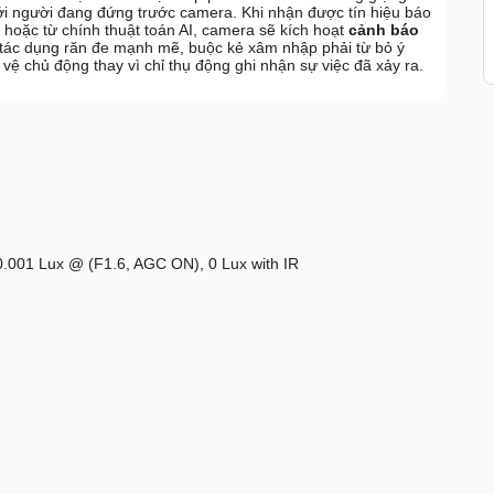
với người đang đứng trước camera. Khi nhận được tín hiệu báo
) hoặc từ chính thuật toán AI, camera sẽ kích hoạt
cảnh báo
 tác dụng răn đe mạnh mẽ, buộc kẻ xâm nhập phải từ bỏ ý
vệ chủ động thay vì chỉ thụ động ghi nhận sự việc đã xảy ra.
0.001 Lux @ (F1.6, AGC ON), 0 Lux with IR