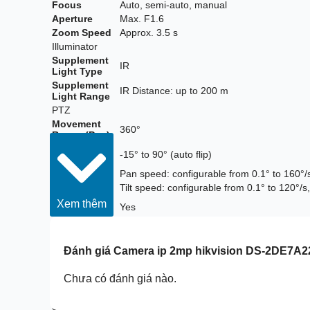
Focus
Auto, semi-auto, manual
Aperture
Max. F1.6
Zoom Speed
Approx. 3.5 s
Illuminator
Supplement
IR
Light Type
Supplement
IR Distance: up to 200 m
Light Range
PTZ
Movement
360°
Range (Pan)
Movement
-15° to 90° (auto flip)
Range (Tilt)
Pan Speed
Pan speed: configurable from 0.1° to 160°/
Tilt Speed
Tilt speed: configurable from 0.1° to 120°/
Proportional
Xem thêm
Yes
Pan
Presets
300
Preset
Yes
Đánh giá
Camera ip 2mp hikvision DS-2DE7A
Freezing
Patrol Scan
8 patrols, up to 32 presets for each patrol
Chưa có đánh giá nào.
Pattern Scan
4 pattern scans
Park Action
Preset, pattern scan, auto scan, tilt scan
3D