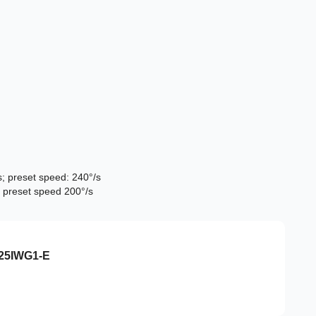
s; preset speed: 240°/s
s, preset speed 200°/s
225IWG1-E
, random scan, frame scan, panorama scan