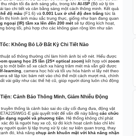
 thu nhận tối đa ánh sáng yếu, trong khi
AI-ISP
(Bộ xử lý tín
tái tạo chi tiết và cân bằng sáng một cách thông minh. Kết quả
chế độ màu
(F1.6) và
0.001 Lux ở chế độ đen trắng
tức là
hiển thị hình ảnh màu sắc trung thực, giống như bạn đang quan
g ngoại (IR) tầm xa lên đến 200 mét
sẽ tự động kích hoạt,
ng bóng tối, phù hợp cho các không gian rộng lớn như sân
Tốc: Không Bỏ Lỡ Bất Kỳ Chi Tiết Nào
thuật số thông thường chỉ làm hình ảnh bị vỡ nét. Hiểu được
oom quang học 25 lần (25× optical zoom)
kết hợp với
zoom
óng to một biển số xe cách xa hàng trăm mét mà vẫn giữ được
lf-learning
, camera học hỏi và tối ưu hóa hành vi lấy nét theo
amera sẽ lập tức bám nét vào chủ thể một cách mượt mà, chính
mất vài giây như các thế hệ cũ, giúp người dùng luôn chủ động
Tiện: Cảnh Báo Thông Minh, Giảm Nhiễu Động
truyền thống là cảnh báo sai do cây cối đung đưa, động vật
DE7A225IWG1-E giải quyết triệt để vấn đề này bằng
các chức
hận dạng người và phương tiện
. Hệ thống không chỉ phát
xác đó là người hay xe cộ, từ đó kích hoạt cảnh báo chỉ khi
y người quản lý tập trung xử lý các sự kiện quan trọng, thay
 cạnh đó, khả năng
chụp ảnh khuôn mặt với khả năng nhận