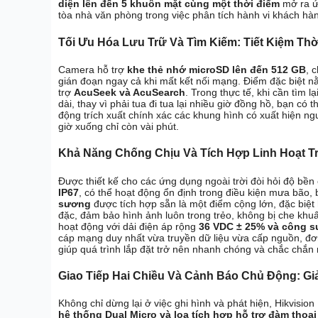
diện lên đến 5 khuôn mặt cùng một thời điểm
mở ra ứ
tòa nhà văn phòng trong việc phân tích hành vi khách hà
Tối Ưu Hóa Lưu Trữ Và Tìm Kiếm: Tiết Kiệm Thờ
Camera hỗ trợ
khe thẻ nhớ microSD lên đến 512 GB
, 
gián đoạn ngay cả khi mất kết nối mạng. Điểm đặc biệt 
trợ
AcuSeek và AcuSearch
. Trong thực tế, khi cần tìm 
dài, thay vì phải tua đi tua lại nhiều giờ đồng hồ, bạn c
động trích xuất chính xác các khung hình có xuất hiện ngư
giờ xuống chỉ còn vài phút.
Khả Năng Chống Chịu Và Tích Hợp Linh Hoạt T
Được thiết kế cho các ứng dụng ngoài trời đòi hỏi độ b
IP67
, có thể hoạt động ổn định trong điều kiện mưa bão,
sương
được tích hợp sẵn là một điểm cộng lớn, đặc biệt 
đặc, đảm bảo hình ảnh luôn trong trẻo, không bị che khu
hoạt động với dải điện áp rộng
36 VDC ± 25% và công su
cáp mạng duy nhất vừa truyền dữ liệu vừa cấp nguồn, đơ
giúp quá trình lắp đặt trở nên nhanh chóng và chắc chắn 
Giao Tiếp Hai Chiều Và Cảnh Báo Chủ Động: Gi
Không chỉ dừng lại ở việc ghi hình và phát hiện, Hikvis
hệ thống Dual Micro và loa tích hợp hỗ trợ đàm thoại