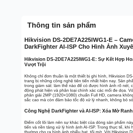
Thông tin sản phẩm
Hikvision DS-2DE7A225IWG1-E – Cam
DarkFighter AI-ISP Cho Hình Ảnh Xuy
Hikvision DS-2DE7A225IWG1-E: Sự Kết Hợp Hoà
Vượt Trội
Không chỉ đơn thuần là một thiết bị ghi hình, Hikvision
trang bị những công nghệ tiên tiến nhất hiện nay. Sản ph
trong giám sát: làm thế nào để có được hình ảnh rõ nét, c
động phát hiện và phân loại chính xác các mối đe dọa. V
phân giải 2MP (1920×1080) chuẩn Full HD, camera không 
sắc cao mà còn đảm bảo tốc độ xử lý nhanh, không bỏ sót 
Công Nghệ DarkFighter và AI-ISP: Xóa Mờ Ranh
Điểm cốt lõi làm nên sự khác biệt của dòng sản phẩm này
tiến và nền tảng xử lý hình ảnh AI-ISP. Trong thực tế, kh
thường cho ra hình ảnh nhiễu hạt, tối mờ. Với Hikvisio