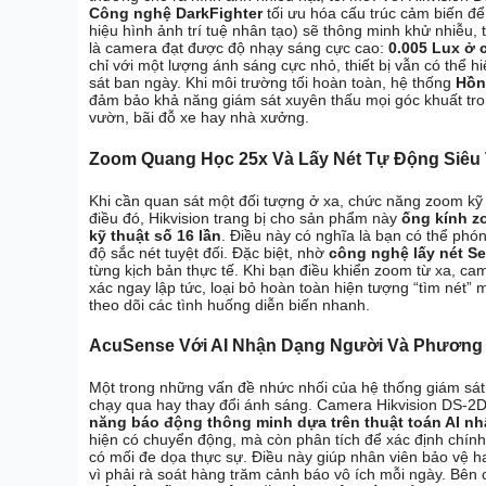
Công nghệ DarkFighter
tối ưu hóa cấu trúc cảm biến để
hiệu hình ảnh trí tuệ nhân tạo) sẽ thông minh khử nhiễu, 
là camera đạt được độ nhạy sáng cực cao:
0.005 Lux ở 
chỉ với một lượng ánh sáng cực nhỏ, thiết bị vẫn có thể 
sát ban ngày. Khi môi trường tối hoàn toàn, hệ thống
Hồn
đảm bảo khả năng giám sát xuyên thấu mọi góc khuất tro
vườn, bãi đỗ xe hay nhà xưởng.
Zoom Quang Học 25x Và Lấy Nét Tự Động Siêu 
Khi cần quan sát một đối tượng ở xa, chức năng zoom kỹ 
điều đó, Hikvision trang bị cho sản phẩm này
ống kính z
kỹ thuật số 16 lần
. Điều này có nghĩa là bạn có thể ph
độ sắc nét tuyệt đối. Đặc biệt, nhờ
công nghệ lấy nét Se
từng kịch bản thực tế. Khi bạn điều khiển zoom từ xa, c
xác ngay lập tức, loại bỏ hoàn toàn hiện tượng “tìm nét” 
theo dõi các tình huống diễn biến nhanh.
AcuSense Với AI Nhận Dạng Người Và Phương 
Một trong những vấn đề nhức nhối của hệ thống giám sát 
chạy qua hay thay đổi ánh sáng. Camera Hikvision DS-2
năng báo động thông minh dựa trên thuật toán AI n
hiện có chuyển động, mà còn phân tích để xác định chính 
có mối đe dọa thực sự. Điều này giúp nhân viên bảo vệ ha
vì phải rà soát hàng trăm cảnh báo vô ích mỗi ngày. Bên