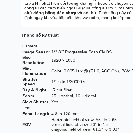
từ xa khi phát hiện đối tượng khả nghi, hoặc trò chuyện 
động từ các cảm biến ngoại vi (qua cổng alarm 2 in/1 out
chủ động bằng đèn chớp và còi hú
. Tính năng này có
định ngay khi vừa tiếp cận khu vực cấm, mang lại lớp bảo 
Thông số kỹ thuật
Camera
Image Sensor
1/2.8″” Progressive Scan CMOS
Max.
1920 × 1080
Resolution
Min.
Color: 0.005 Lux @ (F1.6, AGC ON), B/W: 
Illumination
Shutter
1/1 s to 1/30000 s
Speed
Day & Night
IR cut filter
Zoom
25 × optical, 16 × digital
Slow Shutter
Yes
Lens
Focal Length
4.8 to 120 mm
Horizontal field of view: 55° to 2.65°
FOV
vertical field of view: 33° to 1.5°
diagonal field of view: 61.5° to 3.03°