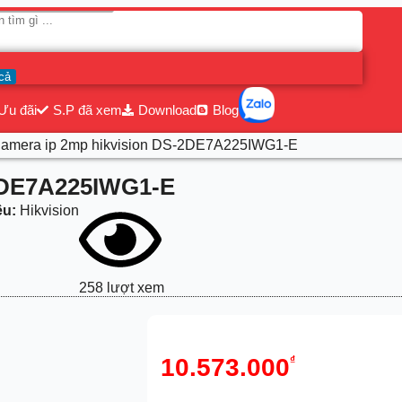
cả
Ưu đãi
S.P đã xem
Download
Blog
Camera ip 2mp hikvision DS-2DE7A225IWG1-E
-2DE7A225IWG1-E
ệu:
Hikvision
258 lượt xem
10.573.000
₫