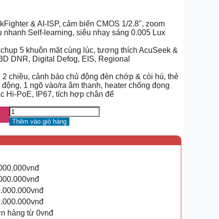
ighter & AI-ISP, cảm biến CMOS 1/2.8", zoom
u nhanh Self-learning, siêu nhạy sáng 0.005 Lux
 chụp 5 khuôn mặt cùng lúc, tương thích AcuSeek &
 DNR, Digital Defog, EIS, Regional
i 2 chiều, cảnh báo chủ động đèn chớp & còi hú, thẻ
 động, 1 ngõ vào/ra âm thanh, heater chống đọng
Hi-PoE, IP67, tích hợp chân đế
Thêm vào giỏ hàng
.000.000vnđ
.000.000vnđ
0.000.000vnđ
0.000.000vnđ
ơn hàng từ 0vnđ