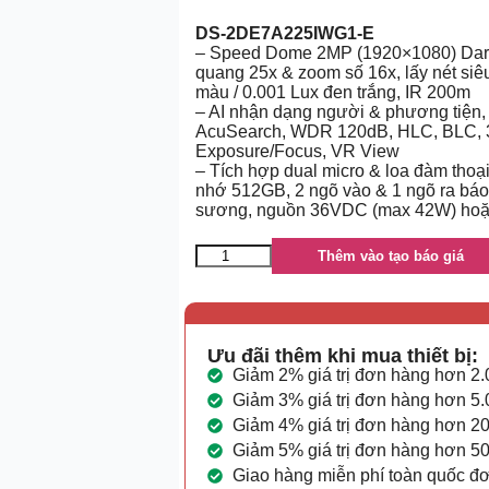
DS-2DE7A225IWG1-E
– Speed Dome 2MP (1920×1080) DarkF
quang 25x & zoom số 16x, lấy nét siê
màu / 0.001 Lux đen trắng, IR 200m
– AI nhận dạng người & phương tiện,
AcuSearch, WDR 120dB, HLC, BLC, 3D
Exposure/Focus, VR View
– Tích hợp dual micro & loa đàm thoạ
nhớ 512GB, 2 ngõ vào & 1 ngõ ra báo
sương, nguồn 36VDC (max 42W) hoặc 
Thêm vào tạo báo giá
Ưu đãi thêm khi mua thiết bị:
Giảm 2% giá trị đơn hàng hơn 2
Giảm 3% giá trị đơn hàng hơn 5
Giảm 4% giá trị đơn hàng hơn 2
Giảm 5% giá trị đơn hàng hơn 5
Giao hàng miễn phí toàn quốc đ