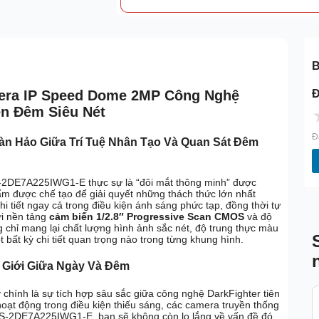
B
Đ
era IP Speed Dome 2MP Công Nghệ
ên Đêm Siêu Nét
Đ
n Hảo Giữa Trí Tuệ Nhân Tạo Và Quan Sát Đêm
 DS-2DE7A225IWG1-E thực sự là “đôi mắt thông minh” được
ẩm được chế tạo để giải quyết những thách thức lớn nhất
hi tiết ngay cả trong điều kiện ánh sáng phức tạp, đồng thời tự
ới nền tảng
cảm biến 1/2.8″ Progressive Scan CMOS
và độ
chỉ mang lại chất lượng hình ảnh sắc nét, độ trung thực màu
bất kỳ chi tiết quan trọng nào trong từng khung hình.
 Giới Giữa Ngày Và Đêm
 chính là sự tích hợp sâu sắc giữa công nghệ DarkFighter tiên
i hoạt động trong điều kiện thiếu sáng, các camera truyền thống
n DS-2DE7A225IWG1-E, bạn sẽ không còn lo lắng về vấn đề đó.