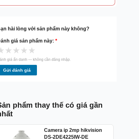
ạn hài lòng với sản phẩm này không?
ánh giá sản phẩm này:
*
★
★
★
★
★
ánh giá ẩn danh — không cần đăng nhập.
Gửi đánh giá
Sản phẩm thay thế có giá gần
nhất
Camera ip 2mp hikvision
DS-2DE4225IW-DE