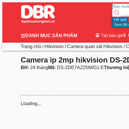
kết quả
Xem tất 
Tạo báo giá
DANH MỤC SẢN PHẨM
Trang chủ
/
Hikvision
/
Camera quan sát Hikvision
/ 
Camera ip 2mp hikvision DS
BH:
24 tháng
Mã:
DS-2DE7A225IWG1-E
Thương hi
Loading...