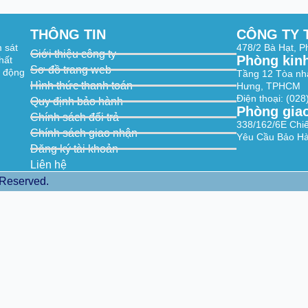
THÔNG TIN
CÔNG TY 
an, tilt scan, random scan, frame scan, panorama scan, dome
m sát
478/2 Bà Hạt, 
Giới thiệu công ty
Phòng kin
hất
Sơ đồ trang web
t động
Tầng 12 Tòa nh
Hình thức thanh toán
Hưng, TPHCM
Điện thoại: (02
Quy định bảo hành
Phòng gia
280 × 720)
Chính sách đổi trả
280 × 720)
338/162/6E Chi
settings.
Chính sách giao nhận
Yêu Cầu Bảo Hà
 288)
Đăng ký tài khoản
 240)
Liên hệ
280 × 720, 704 × 576, 640 × 480, 352 × 288)
 Reserved.
280 × 720, 704 × 480, 640 × 480, 352 × 240)