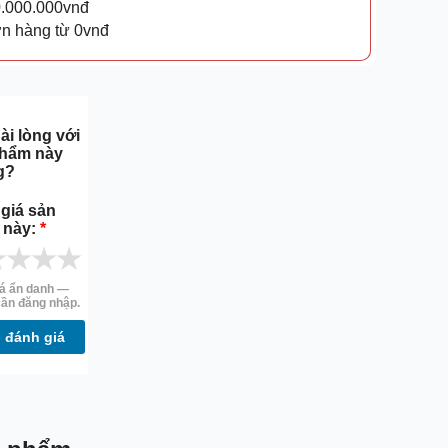
0.000.000vnđ
ơn hàng từ 0vnđ
ài lòng với
phẩm này
g?
giá sản
 này:
*
★
★
★
★
iá ẩn danh —
ần đăng nhập.
 đánh giá