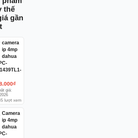
 phẩm
y thế
giá gần
t
camera
ip 4mp
dahua
PC-
1439TL1-
8.000
₫
ật giá:
/2026
5 lượt xem
Camera
ip 4mp
dahua
PC-