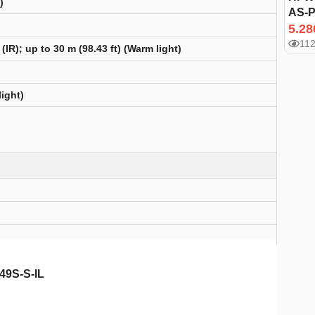
)
AS-
5.28
112
 (IR); up to 30 m (98.43 ft) (Warm light)
light)
49S-S-IL
°; D: 114°;
1°; D: 94°