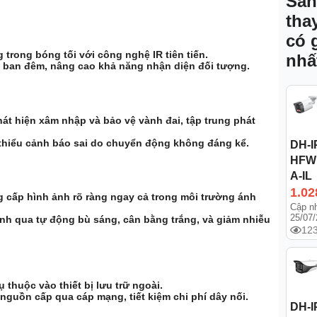
Sản
tha
có 
 trong bóng tối với công nghệ IR tiên tiến.
nhấ
 ban đêm, nâng cao khả năng nhận diện đối tượng.
át hiện xâm nhập và bảo vệ vành đai, tập trung phát
 thiểu cảnh báo sai do chuyển động không đáng kể.
DH-I
HFW
A-IL
1.02
cấp hình ảnh rõ ràng ngay cả trong môi trường ánh
Cập nh
25/07
ảnh qua tự động bù sáng, cân bằng trắng, và giảm nhiễu
123
 thuộc vào thiết bị lưu trữ ngoài.
nguồn cấp qua cáp mạng, tiết kiệm chi phí dây nối.
DH-I