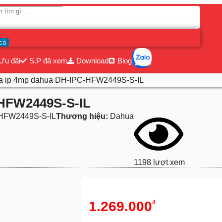
cả
Ưu đãi
S.P đã xem
Download
Blog
a ip 4mp dahua DH-IPC-HFW2449S-S-IL
-HFW2449S-S-IL
HFW2449S-S-IL
Thương hiệu:
Dahua
1198 lượt xem
1.269.000
₫