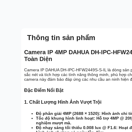
Thông tin sản phẩm
Camera IP 4MP DAHUA DH-IPC-HFW244
Toàn Diện
Camera IP DAHUA DH-IPC-HFW2449S-S-IL là dòng sản phẩ
sắc nét và tích hợp các tính năng thông minh, phù hợp ch
camera này đảm bảo đáp ứng các nhu cầu an ninh hiện đạ
Đặc Điểm Nổi Bật
1.
Chất Lượng Hình Ảnh Vượt Trội
Độ phân giải 4MP (2688 × 1520):
Hình ảnh chi ti
Tốc độ khung hình linh hoạt:
Hỗ trợ 4MP @ 20fp
nghiệm mượt mà.
Độ nhạy sáng tối thiểu 0.008 lux @ F1.6:
Hoạt đ