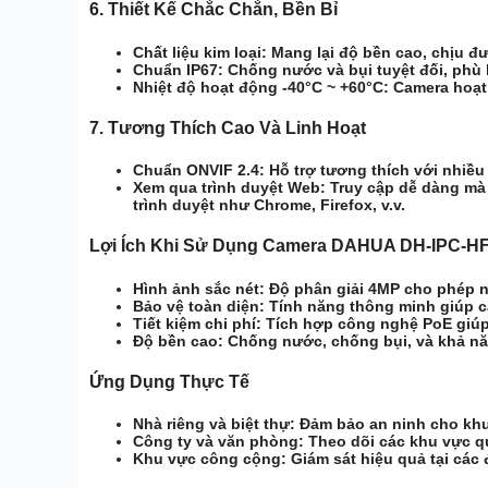
6.
Thiết Kế Chắc Chắn, Bền Bỉ
Chất liệu kim loại:
Mang lại độ bền cao, chịu đư
Chuẩn IP67:
Chống nước và bụi tuyệt đối, phù h
Nhiệt độ hoạt động -40°C ~ +60°C:
Camera hoạt 
7.
Tương Thích Cao Và Linh Hoạt
Chuẩn ONVIF 2.4:
Hỗ trợ tương thích với nhiều
Xem qua trình duyệt Web:
Truy cập dễ dàng mà 
trình duyệt như Chrome, Firefox, v.v.
Lợi Ích Khi Sử Dụng Camera DAHUA DH-IPC-H
Hình ảnh sắc nét:
Độ phân giải 4MP cho phép nh
Bảo vệ toàn diện:
Tính năng thông minh giúp cả
Tiết kiệm chi phí:
Tích hợp công nghệ PoE giúp g
Độ bền cao:
Chống nước, chống bụi, và khả nă
Ứng Dụng Thực Tế
Nhà riêng và biệt thự:
Đảm bảo an ninh cho khu
Công ty và văn phòng:
Theo dõi các khu vực qua
Khu vực công cộng:
Giám sát hiệu quả tại các 