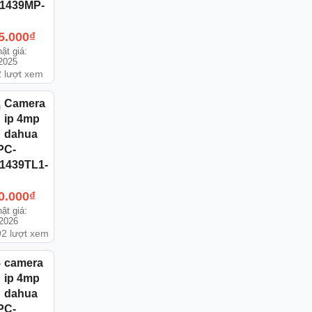
1439MP-
5.000
₫
ật giá:
/2025
 lượt xem
Camera
ip 4mp
dahua
PC-
1439TL1-
0.000
₫
ật giá:
/2026
2 lượt xem
camera
ip 4mp
dahua
PC-