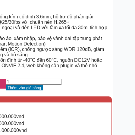
g kính cố định 3.6mm, hỗ trợ độ phân giải
5/30fps với chuẩn nén H.265+
 ngoại và đèn LED với tầm xa tối đa 30m, tích hợp
ào ảo, xâm nhập, bảo vệ vành đai tập trung phát
rt Motion Detection)
 đêm (ICR), chống ngược sáng WDR 120dB, giảm
g và bù sáng
ng ổn định từ -40°C đến 60°C, nguồn DC12V hoặc
ợ ONVIF 2.4, web không cần plugin và thẻ nhớ
Thêm vào giỏ hàng
.000.000vnđ
.000.000vnđ
0.000.000vnđ