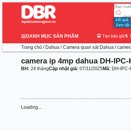
kết quả
Xem tất 
Tạo báo giá
DANH MỤC SẢN PHẨM
Trang chủ
/
Dahua
/
Camera quan sát Dahua
/ camer
camera ip 4mp dahua DH-IPC
BH:
24 tháng
Cập nhật giá:
07/11/2025
Mã:
DH-IPC-
Loading...