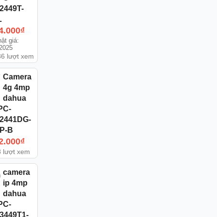
2449T-
L
4.000
₫
ật giá:
/2025
6 lượt xem
Camera
4g 4mp
dahua
PC-
2441DG-
P-B
2.000
₫
 lượt xem
camera
ip 4mp
dahua
PC-
3449T1-