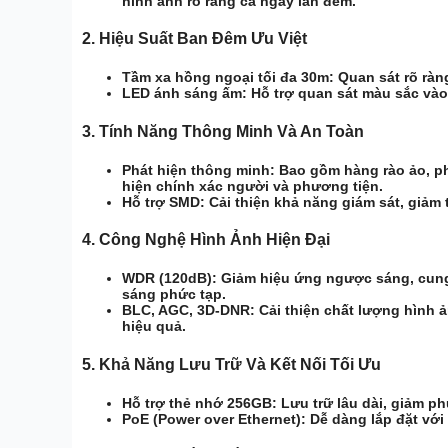
hình ảnh rõ ràng cả ngày lẫn đêm.
2.
Hiệu Suất Ban Đêm Ưu Việt
Tầm xa hồng ngoại tối đa 30m:
Quan sát rõ ràng
LED ánh sáng ấm:
Hỗ trợ quan sát màu sắc vào
3.
Tính Năng Thông Minh Và An Toàn
Phát hiện thông minh:
Bao gồm hàng rào ảo, ph
hiện chính xác người và phương tiện.
Hỗ trợ SMD:
Cải thiện khả năng giám sát, giảm
4.
Công Nghệ Hình Ảnh Hiện Đại
WDR (120dB):
Giảm hiệu ứng ngược sáng, cung 
sáng phức tạp.
BLC, AGC, 3D-DNR:
Cải thiện chất lượng hình 
hiệu quả.
5.
Khả Năng Lưu Trữ Và Kết Nối Tối Ưu
Hỗ trợ thẻ nhớ 256GB:
Lưu trữ lâu dài, giảm phụ
PoE (Power over Ethernet):
Dễ dàng lắp đặt với 