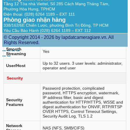
Live View
Tầng 12 Tòa nhà Viettel, Số 285 Cách Mạng Tháng Tám,
Phường Hòa Hưng, TPHCM
ONVIF (PROFILE S, PROFILE G), ISAPI,
API
Điện thoại: (028) 6264 1189 – EXT 111
SDK
Phòng giao nhận hàng
338/162/6E Chiến Lược, phường Bình Trị Đông, TP HCM
TCP/IP, ICMP, HTTP, HTTPS, FTP, DHCP,
DNS, DDNS, RTP, RTSP, PPPoE, NTP,
Yêu Cầu Bảo Hành (028) 6264 1189 – EXT 112
Protocols
UPnP, SMTP, SNMP, IGMP, 802.1X, QoS,
© Copyright 2014 - 2026 by lapdatcameragiare.vn. All
IPv6, UDP, Bonjour, SSL/TLS
Rights Reserved.
Smooth
Yes
Streaming
Up to 32 users. 3 user levels: administrator,
User/Host
operator and user
Security
Password protection, complicated
password, HTTPS encryption, watermark,
IP address filter, basic and digest
Security
authentication for HTTP/HTTPS, WSSE and
Features
digest authentication for ONVIF, RTP/RTSP
OVER HTTPS, Control Timeout Settings,
Security Audit Log, TLS 1.2
Network
NAS (NFS, SMB/CIFS)