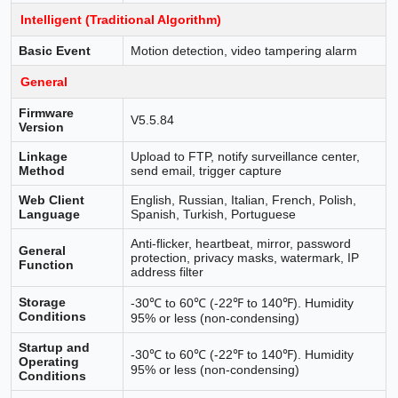
Intelligent (Traditional Algorithm)
Basic Event
Motion detection, video tampering alarm
General
Firmware
V5.5.84
Version
Linkage
Upload to FTP, notify surveillance center,
Method
send email, trigger capture
Web Client
English, Russian, Italian, French, Polish,
Language
Spanish, Turkish, Portuguese
Anti-flicker, heartbeat, mirror, password
General
protection, privacy masks, watermark, IP
Function
address filter
Storage
-30℃ to 60℃ (-22℉ to 140℉). Humidity
Conditions
95% or less (non-condensing)
Startup and
-30℃ to 60℃ (-22℉ to 140℉). Humidity
Operating
95% or less (non-condensing)
Conditions