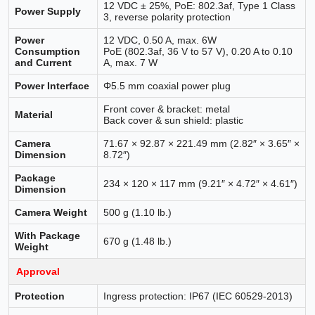
12 VDC ± 25%, PoE: 802.3af, Type 1 Class
Power Supply
3, reverse polarity protection
Power
12 VDC, 0.50 A, max. 6W
Consumption
PoE (802.3af, 36 V to 57 V), 0.20 A to 0.10
and Current
A, max. 7 W
Power Interface
Φ5.5 mm coaxial power plug
Front cover & bracket: metal
Material
Back cover & sun shield: plastic
Camera
71.67 × 92.87 × 221.49 mm (2.82″ × 3.65″ ×
Dimension
8.72″)
Package
234 × 120 × 117 mm (9.21″ × 4.72″ × 4.61″)
Dimension
Camera Weight
500 g (1.10 lb.)
With Package
670 g (1.48 lb.)
Weight
Approval
Protection
Ingress protection: IP67 (IEC 60529-2013)