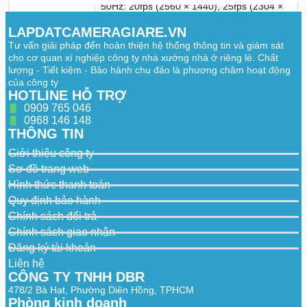
50Hz: 20fps (2560 × 1440), 25fps (2304 ×
1296, 1920 × 1080, 1280 × 720)
Main Stream
60Hz: 20fps (2560 × 1440), 30fps (2304 ×
LAPDATCAMERAGIARE.VN
1296, 1920 × 1080, 1280 × 720)
Tư vấn giải pháp đến hoàn thiện hệ thống thông tin và giám sát
cho cơ quan xí nghiệp công ty nhà xưởng nhà ở riêng lẻ. Chất
50Hz: 25fps (640 × 480, 640 × 360, 320 ×
lượng - Tiết kiệm - Bảo hành chu đáo là phương châm hoạt động
240)
Sub Stream
của công ty
60Hz: 30fps (640 × 480, 640 × 360, 320 ×
HOTLINE HỖ TRỢ
240)
0909 765 046
Video
Main Stream: H.265/H.264/H.264+/H.265+
0968 146 148
Compression
Sub-stream: H.265/H.264 /MJPEG
THÔNG TIN
Video Bit Rate
32 Kbps to 8 Mbps
Giới thiệu công ty
Sơ đồ trang web
H.264 Type
Baseline Profile/Main Profile/High Profile
Hình thức thanh toán
H.265 Type
Main Profile
Quy định bảo hành
Chính sách đổi trả
Stream Type
Main stream/Sub-stream
Chính sách giao nhận
Region of
1 fixed region for main stream and sub-
Đăng ký tài khoản
Interest (ROI)
stream
Liên hệ
CÔNG TY TNHH DBR
Smart Feature-Set
478/2 Bà Hạt, Phường Diên Hồng, TPHCM
Simultaneous
Phòng kinh doanh
Up to 6 channels