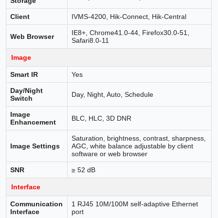
Storage
Client
IVMS-4200, Hik-Connect, Hik-Central
IE8+, Chrome41.0-44, Firefox30.0-51,
Web Browser
Safari8.0-11
Image
Smart IR
Yes
Day/Night
Day, Night, Auto, Schedule
Switch
Image
BLC, HLC, 3D DNR
Enhancement
Saturation, brightness, contrast, sharpness,
Image Settings
AGC, white balance adjustable by client
software or web browser
SNR
≥ 52 dB
Interface
Communication
1 RJ45 10M/100M self-adaptive Ethernet
Interface
port