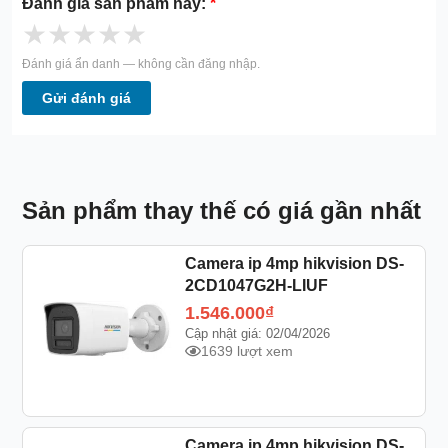
Đánh giá sản phẩm này:
*
★
★
★
★
★
Đánh giá ẩn danh — không cần đăng nhập.
Gửi đánh giá
Sản phẩm thay thế có giá gần nhất
Camera ip 4mp hikvision DS-
2CD1047G2H-LIUF
1.546.000
₫
Cập nhật giá: 02/04/2026
1639 lượt xem
Camera ip 4mp hikvision DS-