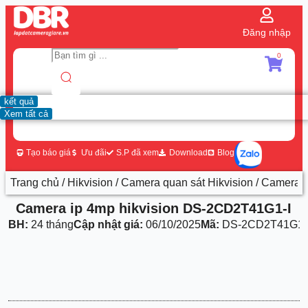
Đăng nhập
0
kết quả
Xem tất cả
Tạo báo giá
Ưu đãi
S.P đã xem
Download
Blog
Trang chủ
/
Hikvision
/
Camera quan sát Hikvision
/ Camera 
Camera ip 4mp hikvision DS-2CD2T41G1-I
BH:
24 tháng
Cập nhật giá:
06/10/2025
Mã:
DS-2CD2T41G1-