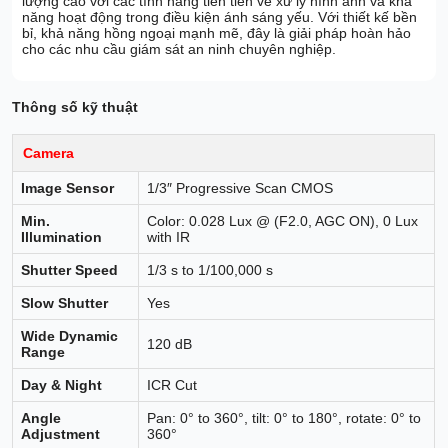
lượng cao với các tính năng tiên tiến về xử lý hình ảnh và khả
năng hoạt động trong điều kiện ánh sáng yếu. Với thiết kế bền
bỉ, khả năng hồng ngoại mạnh mẽ, đây là giải pháp hoàn hảo
cho các nhu cầu giám sát an ninh chuyên nghiệp.
Thông số kỹ thuật
Camera
Image Sensor
1/3″ Progressive Scan CMOS
Min.
Color: 0.028 Lux @ (F2.0, AGC ON), 0 Lux
Illumination
with IR
Shutter Speed
1/3 s to 1/100,000 s
Slow Shutter
Yes
Wide Dynamic
120 dB
Range
Day & Night
ICR Cut
Angle
Pan: 0° to 360°, tilt: 0° to 180°, rotate: 0° to
Adjustment
360°