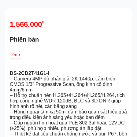
1.566.000
₫
Phiên bản
2mp
DS-2CD2T41G1-I
– Camera 4MP độ phân giải 2K 1440p, cảm biến
CMOS 1/3" Progressive Scan, ống kính cố định
4mm/6mm
– Hỗ trợ chuẩn nén H.265+/H.264+/H.265/H.264, tích
hợp công nghệ WDR 120dB, BLC và 3D DNR giúp
hình ảnh rõ nét, cân bằng sáng
– Hồng ngoại tầm xa 50m, đảm bảo quan sát hiệu quả
trong điều kiện ánh sáng yếu hoặc ban đêm
– Cấp nguồn linh hoạt qua PoE 802.3af hoặc 12VDC
(±25%), phù hợp nhiều phương án lắp đặt
– Thiết kế đạt tiêu chuẩn chống nước và bụi IP67, bền