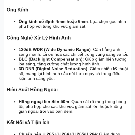
Ống Kính
Ống kính cố định 4mm hoặc 6mm
: Lựa chọn góc nhìn
phù hợp với từng khu vực giám sát.
Công Nghệ Xử Lý Hình Ảnh
120dB WDR (Wide Dynamic Range)
: Cân bằng ánh
sáng mạnh, tối ưu hóa các chi tiết trong vùng sáng và tối.
BLC (Backlight Compensation)
: Giúp giảm hiện tượng
lóa sáng, tăng cường chất lượng hình ảnh.
3D DNR (Digital Noise Reduction)
: Giảm nhiễu kỹ thuật
số, mang lại hình ảnh sắc nét hơn ngay cả trong điều
kiện ánh sáng yếu.
Hiệu Suất Hồng Ngoại
Hồng ngoại lên đến 50m
: Quan sát rõ ràng trong bóng
tối, phù hợp cho các khu vực giám sát lớn hoặc không
gian ngoài trời vào ban đêm.
Kết Nối và Tiện Ích
Chuẩn nén H.265+/H.264+/H.265/H.264
: Giảm dung