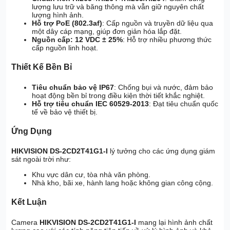
lượng lưu trữ và băng thông mà vẫn giữ nguyên chất
lượng hình ảnh.
Hỗ trợ PoE (802.3af)
: Cấp nguồn và truyền dữ liệu qua
một dây cáp mạng, giúp đơn giản hóa lắp đặt.
Nguồn cấp: 12 VDC ± 25%
: Hỗ trợ nhiều phương thức
cấp nguồn linh hoạt.
Thiết Kế Bền Bỉ
Tiêu chuẩn bảo vệ IP67
: Chống bụi và nước, đảm bảo
hoạt động bền bỉ trong điều kiện thời tiết khắc nghiệt.
Hỗ trợ tiêu chuẩn IEC 60529-2013
: Đạt tiêu chuẩn quốc
tế về bảo vệ thiết bị.
Ứng Dụng
HIKVISION DS-2CD2T41G1-I
lý tưởng cho các ứng dụng giám
sát ngoài trời như:
Khu vực dân cư, tòa nhà văn phòng.
Nhà kho, bãi xe, hành lang hoặc không gian công cộng.
Kết Luận
Camera
HIKVISION DS-2CD2T41G1-I
mang lại hình ảnh chất