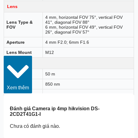
Lens
4 mm, horizontal FOV 75°, vertical FOV
Lens Type &
41°, diagonal FOV 88°
FOV
6 mm, horizontal FOV 49°, vertical FOV
26°, diagonal FOV 57°
Aperture
4 mm F2.0; 6mm F1.6
Lens Mount
M12
Illuminator
IR Range
50 m
Wavelength
850 nm
Xem thêm
Smart
Supplement
Yes
Light
Đánh giá
Camera ip 4mp hikvision DS-
2CD2T41G1-I
Video
Max.
Chưa có đánh giá nào.
2560 × 1440
Resolution