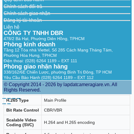
Sub-Stream
60 Hz: 30 fps (1280 × 720, 640 × 480, 640
Chính sách đổi trả
× 360)
Chính sách giao nhận
50 Hz: 10 fps (1920 × 1080, 1280 × 720,
Đăng ký tài khoản
640 × 480, 640 × 360)
Liên hệ
60 Hz: 10 fps (1920 × 1080, 1280 × 720,
Third Stream
640 × 480, 640 × 360)
CÔNG TY TNHH DBR
*Third stream is supported under certain
478/2 Bà Hạt, Phường Diên Hồng, TPHCM
settings.
Phòng kinh doanh
Tầng 12 Tòa nhà Viettel, Số 285 Cách Mạng Tháng Tám,
Main stream: H.265/H.264/H.265+/H.264+
Phường Hòa Hưng, TPHCM
Sub-stream: H.265/H.264/MJPEG
Video
Điện thoại: (028) 6264 1189 – EXT 111
Third stream: H.265/H.264
Compression
Phòng giao nhận hàng
*Third stream is supported under certain
settings.
338/162/6E Chiến Lược, phường Bình Trị Đông, TP HCM
Yêu Cầu Bảo Hành (028) 6264 1189 – EXT 112
Video Bit Rate
32 Kbps to 8 Mbps
© Copyright 2014 - 2026 by lapdatcameragiare.vn. All
Rights Reserved.
H.264 Type
Baseline Profile/Main Profile/High Profile
H.265 Type
Main Profile
Bit Rate Control
CBR/VBR
Scalable Video
H.264 and H.265 encoding
Coding (SVC)