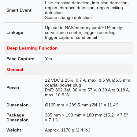
Line crossing detection, intrusion detection,
region entrance detection, region exiting
Smart Event
detection
Scene change detection
Upload to NAS/memory card/FTP, notify
Linkage
surveillance center, trigger recording,
trigger capture, send email
Deep Learning Function
Face Capture
Yes
General
12 VDC ± 25%, 0.7 A, max. 8.5 W, Ø5.5 mm
coaxial power plug
Power
PoE: 802.3af, 36 V to 57 V, 0.30 A to 0.18 A,
max. 10.5 W
Dimension
Ø105 mm × 289.5 mm (Ø4.1″ × 11.4″)
Package
385 mm × 190 mm × 180 mm (15.2″ × 7.5″
Dimension
× 7.1″)
Weight
Approx. 1170 g (2.4 lb.)