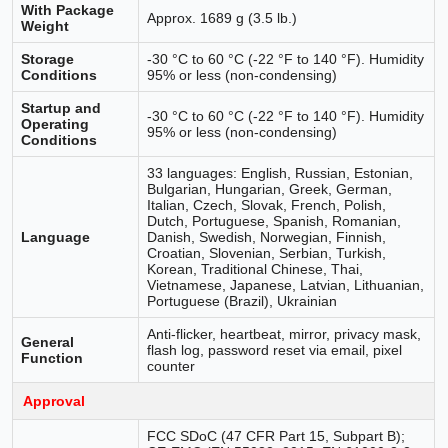
With Package
Approx. 1689 g (3.5 lb.)
Weight
Storage
-30 °C to 60 °C (-22 °F to 140 °F). Humidity
Conditions
95% or less (non-condensing)
Startup and
-30 °C to 60 °C (-22 °F to 140 °F). Humidity
Operating
95% or less (non-condensing)
Conditions
33 languages: English, Russian, Estonian,
Bulgarian, Hungarian, Greek, German,
Italian, Czech, Slovak, French, Polish,
Dutch, Portuguese, Spanish, Romanian,
Language
Danish, Swedish, Norwegian, Finnish,
Croatian, Slovenian, Serbian, Turkish,
Korean, Traditional Chinese, Thai,
Vietnamese, Japanese, Latvian, Lithuanian,
Portuguese (Brazil), Ukrainian
Anti-flicker, heartbeat, mirror, privacy mask,
General
flash log, password reset via email, pixel
Function
counter
Approval
FCC SDoC (47 CFR Part 15, Subpart B);