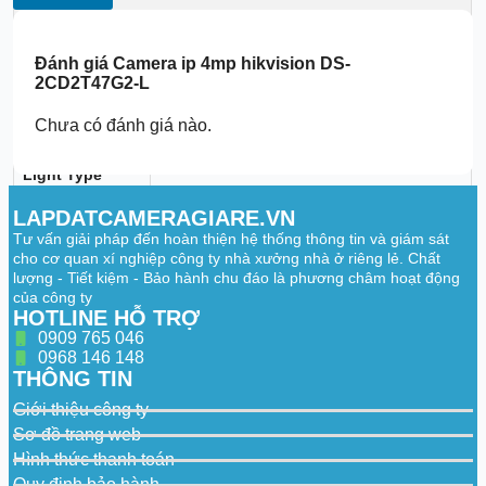
DORI
2.8 mm, D: 58 m, O: 23 m, R: 11 m, I: 2 m
Đánh giá
Camera ip 4mp hikvision DS-
DORI
4 mm, D: 77 m, O: 30 m, R: 15 m, I: 7 m
6 mm, D: 115 m, O: 45 m, R: 23 m, I: 11 m
2CD2T47G2-L
Illuminator
Chưa có đánh giá nào.
Supplement
White Light
Light Type
Supplement
LAPDATCAMERAGIARE.VN
60 m
Light Range
Tư vấn giải pháp đến hoàn thiện hệ thống thông tin và giám sát
cho cơ quan xí nghiệp công ty nhà xưởng nhà ở riêng lẻ. Chất
Smart
lượng - Tiết kiệm - Bảo hành chu đáo là phương châm hoạt động
Supplement
Yes
của công ty
Light
HOTLINE HỖ TRỢ
Video
0909 765 046
0968 146 148
50 Hz: 25 fps (2688 × 1520, 1920 × 1080,
THÔNG TIN
1280 × 720)
Main Stream
60 Hz: 30 fps (2688 × 1520, 1920 × 1080,
Giới thiệu công ty
1280 × 720)
Sơ đồ trang web
Hình thức thanh toán
50 Hz: 25 fps (1280 × 720, 640 × 480, 640
× 360)
Quy định bảo hành