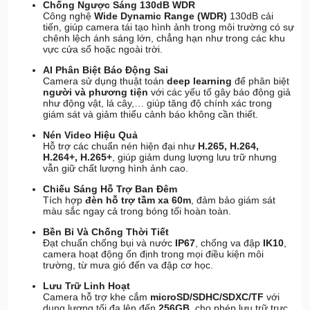
Chống Ngược Sáng 130dB WDR
Công nghệ
Wide Dynamic Range (WDR)
130dB cải
tiến, giúp camera tái tạo hình ảnh trong môi trường có sự
chênh lệch ánh sáng lớn, chẳng hạn như trong các khu
vực cửa sổ hoặc ngoài trời.
AI Phân Biệt Báo Động Sai
Camera sử dụng thuật toán
deep learning
để phân biệt
người và phương tiện
với các yếu tố gây báo động giả
như động vật, lá cây,… giúp tăng độ chính xác trong
giám sát và giảm thiểu cảnh báo không cần thiết.
Nén Video Hiệu Quả
Hỗ trợ các chuẩn nén hiện đại như
H.265, H.264,
H.264+, H.265+
, giúp giảm dung lượng lưu trữ nhưng
vẫn giữ chất lượng hình ảnh cao.
Chiếu Sáng Hỗ Trợ Ban Đêm
Tích hợp
đèn hỗ trợ tầm xa 60m
, đảm bảo giám sát
màu sắc ngay cả trong bóng tối hoàn toàn.
Bền Bỉ Và Chống Thời Tiết
Đạt chuẩn chống bụi và nước
IP67
, chống va đập
IK10
,
camera hoạt động ổn định trong mọi điều kiện môi
trường, từ mưa gió đến va đập cơ học.
Lưu Trữ Linh Hoạt
Camera hỗ trợ khe cắm
microSD/SDHC/SDXC/TF
với
dung lượng tối đa lên đến
256GB
, cho phép lưu trữ trực