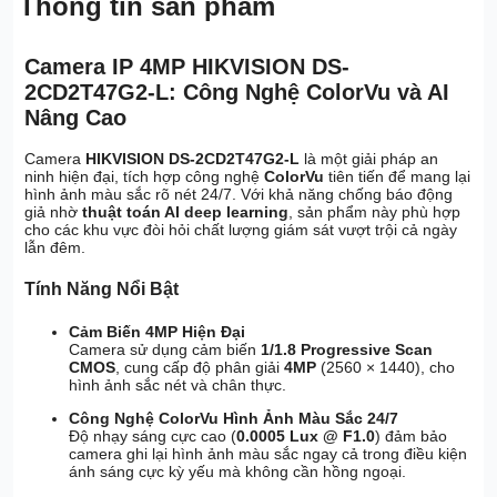
Thông tin sản phẩm
Camera IP 4MP HIKVISION DS-
2CD2T47G2-L: Công Nghệ ColorVu và AI
Nâng Cao
Camera
HIKVISION DS-2CD2T47G2-L
là một giải pháp an
ninh hiện đại, tích hợp công nghệ
ColorVu
tiên tiến để mang lại
hình ảnh màu sắc rõ nét 24/7. Với khả năng chống báo động
giả nhờ
thuật toán AI deep learning
, sản phẩm này phù hợp
cho các khu vực đòi hỏi chất lượng giám sát vượt trội cả ngày
lẫn đêm.
Tính Năng Nổi Bật
Cảm Biến 4MP Hiện Đại
Camera sử dụng cảm biến
1/1.8 Progressive Scan
CMOS
, cung cấp độ phân giải
4MP
(2560 × 1440), cho
hình ảnh sắc nét và chân thực.
Công Nghệ ColorVu Hình Ảnh Màu Sắc 24/7
Độ nhạy sáng cực cao (
0.0005 Lux @ F1.0
) đảm bảo
camera ghi lại hình ảnh màu sắc ngay cả trong điều kiện
ánh sáng cực kỳ yếu mà không cần hồng ngoại.