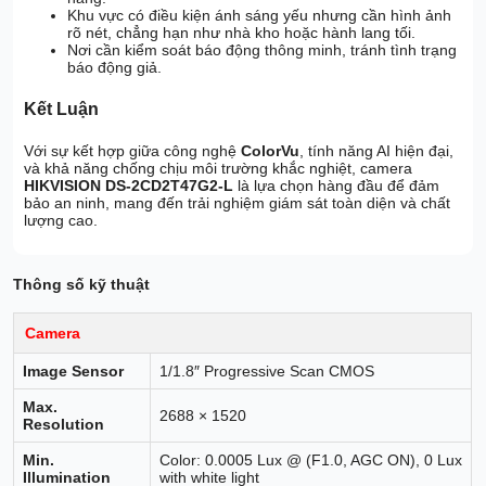
Khu vực có điều kiện ánh sáng yếu nhưng cần hình ảnh
rõ nét, chẳng hạn như nhà kho hoặc hành lang tối.
Nơi cần kiểm soát báo động thông minh, tránh tình trạng
báo động giả.
Kết Luận
Với sự kết hợp giữa công nghệ
ColorVu
, tính năng AI hiện đại,
và khả năng chống chịu môi trường khắc nghiệt, camera
HIKVISION DS-2CD2T47G2-L
là lựa chọn hàng đầu để đảm
bảo an ninh, mang đến trải nghiệm giám sát toàn diện và chất
lượng cao.
Thông số kỹ thuật
Camera
Image Sensor
1/1.8″ Progressive Scan CMOS
Max.
2688 × 1520
Resolution
Min.
Color: 0.0005 Lux @ (F1.0, AGC ON), 0 Lux
Illumination
with white light