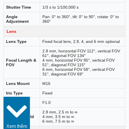
Shutter Time
1/3 s to 1/100,000 s
Angle
Pan: 0° to 360°, tilt: 0° to 90°, rotate: 0° to
Adjustment
360°
Lens
Lens Type
Fixed focal lens, 2.8, 4, and 6 mm optional
2.8 mm, horizontal FOV 112°, vertical FOV
61°, diagonal FOV 134°
Focal Length &
4 mm, horizontal FOV 95°, vertical FOV
FOV
51°, diagonal FOV 115°
6 mm, horizontal FOV 58°, vertical FOV
31°, diagonal FOV 69°
Lens Mount
M16
Iris Type
Fixed
Aperture
F1.0
2.8 mm, 2.5 m to ∞
Depth of Field
4 mm, 3.5 m to ∞
6 mm, 7.5 m to ∞
Xem thêm