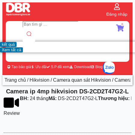
Đăng nhập
0
kết quả
Xem tất cả
Tạo báo giá
Ưu đãi
S.P đã xem
Download
Blog
Trang chủ
/
Hikvision
/
Camera quan sát Hikvision
/ Camera 
Camera ip 4mp hikvision DS-2CD2T47G2-L
BH:
24 tháng
Mã:
DS-2CD2T47G2-L
Thương hiệu:
Hi
Review