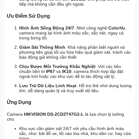
tiếp mà không cần đầu ghi ngoài.
Ưu Điểm Sử Dụng
Hình Ảnh Sống Động 24/7
: Nhờ công nghệ
ColorVu
,
camera mang lại hình ảnh màu sắc, sắc nét, ngay cả
trong bóng tối.
Giám Sát Thông Minh
: Khả năng phân biệt người và
phương tiện giúp tối ưu hóa hiệu quả giám sát, tránh các
báo động giả không cần thiết.
Chịu Được Môi Trường Khắc Nghiệt
: Với các tiêu
chuẩn bền bỉ
IP67
và
IK10
, camera thích hợp lắp đặt
ngoài trời hoặc các khu vực dễ bị tác động vật lý.
Lưu Trữ Dữ Liệu Linh Hoạt
: Hỗ trợ thẻ nhớ dung lượng
lớn, dễ dàng quản lý và truy xuất dữ liệu.
Ứng Dụng
Camera
HIKVISION DS-2CD2T47G2-L
là lựa chọn lý tưởng
cho:
Khu vực cần giám sát 24/7 với yêu cầu hình ảnh màu
sắc, như: bãi đỗ xe, lối vào tòa nhà, khu dân cư, hay cửa
hàng.