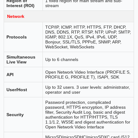
Region of
1 fixed region for main stream and sub-
Interest (ROI)
stream
Network
TCP/IP, ICMP, HTTP, HTTPS, FTP, DHCP,
DNS, DDNS, RTP, RTSP, NTP, UPnP, SMTP,
Protocols
IGMP, 802.1X, QoS, IPv4, IPv6, UDP,
Bonjour, SSL/TLS, PPPoE, SNMP, ARP,
WebSocket, WebSockets
Simultaneous
Up to 6 channels
Live View
Open Network Video Interface (PROFILE S,
API
PROFILE G, PROFILE T), ISAPI, SDK
Up to 32 users. 3 user levels: administrator,
User/Host
operator and user
Password protection, complicated
password, HTTPS encryption, IP address
filter, Security Audit Log, basic and digest
Security
authentication for HTTP/HTTPS, TLS
1.1/1.2, WSSE and digest authentication for
Open Network Video Interface
MicroSD/microSDHC/microSDXC card (512