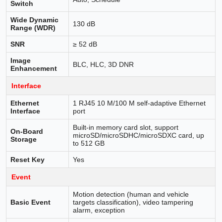
Switch
Wide Dynamic
130 dB
Range (WDR)
SNR
≥ 52 dB
Image
BLC, HLC, 3D DNR
Enhancement
Interface
Ethernet
1 RJ45 10 M/100 M self-adaptive Ethernet
Interface
port
Built-in memory card slot, support
On-Board
microSD/microSDHC/microSDXC card, up
Storage
to 512 GB
Reset Key
Yes
Event
Motion detection (human and vehicle
Basic Event
targets classification), video tampering
alarm, exception