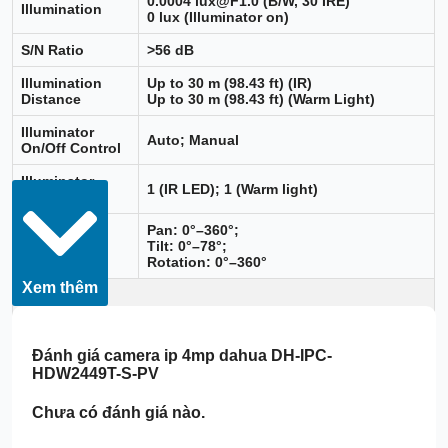
0.0004 lux@F1.0 (B/W, 30 IRE)
Illumination
0 lux (Illuminator on)
S/N Ratio
>56 dB
Illumination
Up to 30 m (98.43 ft) (IR)
Distance
Up to 30 m (98.43 ft) (Warm Light)
Illuminator
Auto; Manual
On/Off Control
Illuminator
1 (IR LED); 1 (Warm light)
Number
Pan: 0°–360°;
Angle
Tilt: 0°–78°;
Adjustment
Rotation: 0°–360°
Xem thêm
Lens
Lens Type
Fixed-focal
Đánh giá
camera ip 4mp dahua DH-IPC-
Lens Mount
M12
HDW2449T-S-PV
Focal Length
2.8 mm;3.6 mm
Chưa có đánh giá nào.
Max. Aperture
F1.0