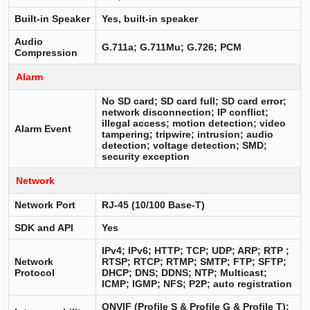
Built-in Speaker
Yes, built-in speaker
Audio
G.711a; G.711Mu; G.726; PCM
Compression
Alarm
No SD card; SD card full; SD card error;
network disconnection; IP conflict;
illegal access; motion detection; video
Alarm Event
tampering; tripwire; intrusion; audio
detection; voltage detection; SMD;
security exception
Network
Network Port
RJ-45 (10/100 Base-T)
SDK and API
Yes
IPv4; IPv6; HTTP; TCP; UDP; ARP; RTP ;
Network
RTSP; RTCP; RTMP; SMTP; FTP; SFTP;
Protocol
DHCP; DNS; DDNS; NTP; Multicast;
ICMP; IGMP; NFS; P2P; auto registration
ONVIF (Profile S & Profile G & Profile T);