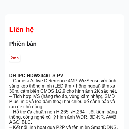
Liên hệ
Phiên bản
2mp
DH-IPC-HDW2449T-S-PV
– Camera Active Deterrence 4MP WizSense với ánh
sáng kép thông minh (LED ấm + hồng ngoại) tầm xa
30m, cảm biến CMOS 1/2.9 cho hình ảnh 2K sắc nét.
– Tích hợp IVS (hàng rào ảo, vùng xâm nhập), SMD
Plus, mic và loa đàm thoại hai chiều để cảnh báo và
răn đe chủ động.
– Hỗ trợ đa chuẩn nén H.265+/H.264+ tiết kiệm băng
thông, công nghệ xử lý hình ảnh WDR, 3D-NR, AWB,
AGC, BLC.
– Kết nối linh hoạt qua P2P và tên miền SmartDDNS,