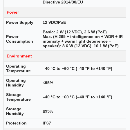
Directive 2014/30/EU
Power
Power Supply
12 VDC/PoE
Basic: 2 W (12 VDC), 2.6 W (PoE)
Power
Max. (H.265 + intelligence on + WDR + IR
Consumption
intensity + warm light deterrence +
speaker): 8.6 W (12 VDC), 10.1 W (PoE)
Environment
Operating
–40 °C to +60 °C (–40 °F to +140 °F)
Temperature
Operating
≤95%
Humidity
Storage
–40 °C to +60 °C (–40 °F to +140 °F)
Temperature
Storage
≤95%
Humidity
Protection
IP67