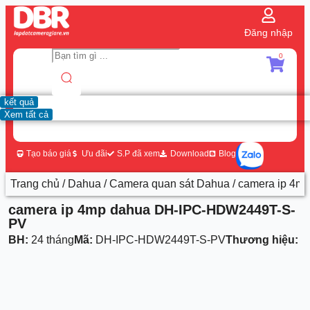
Đăng nhập
0
kết quả
Xem tất cả
Tạo báo giá
Ưu đãi
S.P đã xem
Download
Blog
Trang chủ
/
Dahua
/
Camera quan sát Dahua
/ camera ip 4
camera ip 4mp dahua DH-IPC-HDW2449T-S-
PV
BH:
24 tháng
Mã:
DH-IPC-HDW2449T-S-PV
Thương hiệu:
D