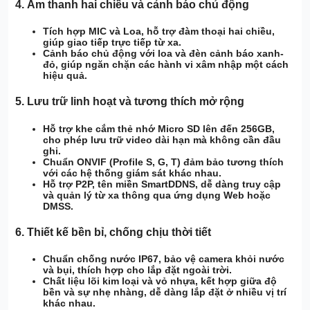
4.
Âm thanh hai chiều và cảnh báo chủ động
Tích hợp MIC và Loa
, hỗ trợ
đàm thoại hai chiều
,
giúp giao tiếp trực tiếp từ xa.
Cảnh báo chủ động
với loa và đèn cảnh báo xanh-
đỏ, giúp ngăn chặn các hành vi xâm nhập một cách
hiệu quả.
5.
Lưu trữ linh hoạt và tương thích mở rộng
Hỗ trợ khe cắm thẻ nhớ Micro SD lên đến 256GB
,
cho phép lưu trữ video dài hạn mà không cần đầu
ghi.
Chuẩn ONVIF (Profile S, G, T)
đảm bảo tương thích
với các hệ thống giám sát khác nhau.
Hỗ trợ P2P
,
tên miền SmartDDNS
, dễ dàng truy cập
và quản lý từ xa thông qua ứng dụng
Web
hoặc
DMSS
.
6.
Thiết kế bền bỉ, chống chịu thời tiết
Chuẩn chống nước IP67
, bảo vệ camera khỏi nước
và bụi, thích hợp cho lắp đặt ngoài trời.
Chất liệu lõi kim loại và vỏ nhựa
, kết hợp giữa độ
bền và sự nhẹ nhàng, dễ dàng lắp đặt ở nhiều vị trí
khác nhau.