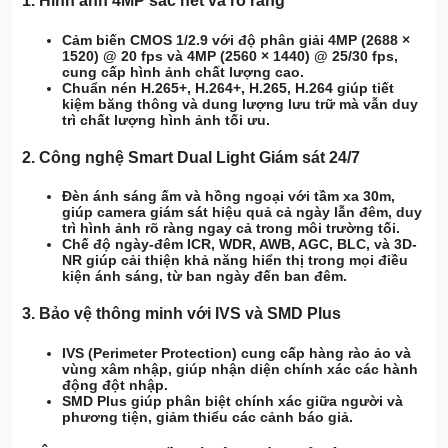
1.
Hình ảnh 4MP sắc nét và rõ ràng
Cảm biến CMOS 1/2.9
với độ phân giải
4MP (2688 ×
1520)
@ 20 fps và
4MP (2560 × 1440)
@ 25/30 fps,
cung cấp hình ảnh chất lượng cao.
Chuẩn nén H.265+
,
H.264+
,
H.265
,
H.264
giúp tiết
kiệm băng thông và dung lượng lưu trữ mà vẫn duy
trì chất lượng hình ảnh tối ưu.
2.
Công nghệ Smart Dual Light Giám sát 24/7
Đèn ánh sáng ấm và hồng ngoại
với tầm xa
30m
,
giúp camera giám sát hiệu quả cả ngày lẫn đêm, duy
trì hình ảnh rõ ràng ngay cả trong môi trường tối.
Chế độ ngày-đêm ICR
,
WDR
,
AWB
,
AGC
,
BLC
, và
3D-
NR
giúp cải thiện khả năng hiển thị trong mọi điều
kiện ánh sáng, từ ban ngày đến ban đêm.
3.
Bảo vệ thông minh với IVS và SMD Plus
IVS (Perimeter Protection)
cung cấp
hàng rào ảo
và
vùng xâm nhập
, giúp nhận diện chính xác các hành
động đột nhập.
SMD Plus
giúp phân biệt chính xác giữa người và
phương tiện, giảm thiểu các cảnh báo giả.