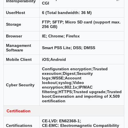
Interoperability
CGI
User/Host
6 (Total bandwidth: 36 M)
FTP; SFTP; Micro SD card (support max.
Storage
256 GB)
Browser
IE; Chrome; Firefox
Management
Smart PSS Lite; DSS; DMSS
Software
Mobile Client
iOS;Android
Configuration encryption;Trusted
execution;Digest;Security
logs;WSSE;Account
lockout;syslog;Video
Cyber Security
encryption;802.1x;IP/MAC
filtering;HTTPS;Trusted upgrade;Trusted
boot;Generation and importing of X.509
certification
Certification
CE-LVD: EN62368-1;
Certifications
CE-EMC: Electromagnetic Compatibility