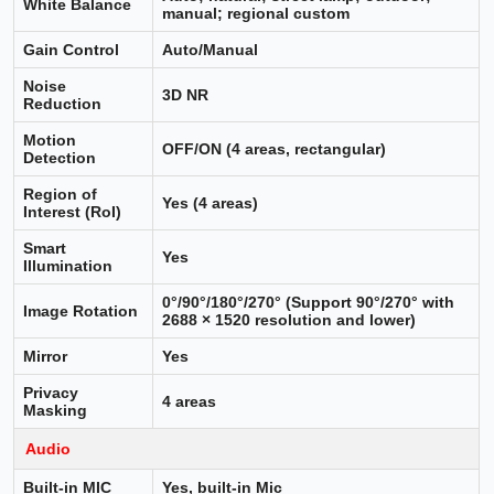
White Balance
manual; regional custom
Gain Control
Auto/Manual
Noise
3D NR
Reduction
Motion
OFF/ON (4 areas, rectangular)
Detection
Region of
Yes (4 areas)
Interest (RoI)
Smart
Yes
Illumination
0°/90°/180°/270° (Support 90°/270° with
Image Rotation
2688 × 1520 resolution and lower)
Mirror
Yes
Privacy
4 areas
Masking
Audio
Built-in MIC
Yes, built-in Mic