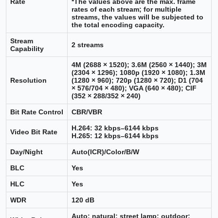
Rate
*The values above are the max. frame
rates of each stream; for multiple
streams, the values will be subjected to
the total encoding capacity.
Stream
2 streams
Capability
4M (2688 × 1520); 3.6M (2560 × 1440); 3M
(2304 × 1296); 1080p (1920 × 1080); 1.3M
Resolution
(1280 × 960); 720p (1280 × 720); D1 (704
× 576/704 × 480); VGA (640 × 480); CIF
(352 × 288/352 × 240)
Bit Rate Control
CBR/VBR
H.264: 32 kbps–6144 kbps
Video Bit Rate
H.265: 12 kbps–6144 kbps
Day/Night
Auto(ICR)/Color/B/W
BLC
Yes
HLC
Yes
WDR
120 dB
Auto; natural; street lamp; outdoor;