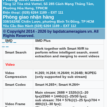
For intelligent function distances, refer
Tầng 12 Tòa nhà Viettel, Số 285 Cách Mạng Tháng Tám,
to installation and commissioning
Phường Hòa Hưng, TPHCM
manual/project design tool.
Điện thoại: (028) 6264 1189 – EXT 111
Phòng giao nhận hàng
Intelligence
338/162/6E Chiến Lược, phường Bình Trị Đông, TP HCM
Intrusion, tripwire (the two functions
Yêu Cầu Bảo Hành (028) 6264 1189 – EXT 112
IVS (Perimeter
support the classification and accurate
Protection)
© Copyright 2014 - 2026 by lapdatcameragiare.vn. All
detection of vehicle and human)
Rights Reserved.
SMD
SMD Plus
Work together with Smart NVR to
Smart Search
perform refine intelligent search, event
extraction and merging to event videos
Video
Video
H.265; H.264; H.264H; H.264B; MJPEG
Compression
(only supported by sub stream)
Smart Codec
Smart H.265+; Smart H.264+
Main stream: 2688 × 1520@(1–20
fps)/2560 × 1440@(1–25/30 fps);
sub stream: 704 × 576@(1–25 fps)/704 ×
Video Frame
480@(1–30 fps);