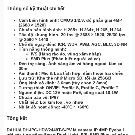
Thông số kỹ thuật chi tiết
Cảm biến hình ảnh
: CMOS 1/2.9, độ phân giải
4MP
(2688 × 1520)
Chuẩn nén hình ảnh
: H.265+, H.264+, H.265, H.264
Tốc độ khung hình
: 20 fps @ 2688 × 1520, 25/30 fps
@ 2560 × 1440
Chế độ ngày-đêm
: ICR, WDR, AWB, AGC, BLC, 3D-NR
Tính năng thông minh
:
IVS (Hàng rào ảo, vùng xâm nhập)
SMD Plus (Phân biệt người và xe)
Đèn trợ sáng
: Ánh sáng ấm và hồng ngoại, tầm xa
30m
Âm thanh
:
Mic & Loa tích hợp
, đàm thoại hai chiều
Lưu trữ
: Khe thẻ nhớ Micro SD, tối đa
256GB
Ống kính cố định
:
3.6mm
(tùy chọn
2.8mm
)
Tương thích ONVIF
: Profile S, Profile G, Profile T
Nguồn điện
: DC 12V hoặc PoE, công suất
10.1W
Chuẩn bảo vệ
: IP67
Chất liệu
: Lõi kim loại, vỏ nhựa
Nhiệt độ hoạt động
:
-40ºC ~ +60ºC
Tổng kết
DAHUA DH-IPC-HDW2449T-S-PV
là camera IP
4MP Eyeball
với các tính năng
Smart Dual Light
,
IVS
,
SMD Plus
, và
cảnh