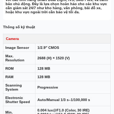
báo chủ động
. Đây là lựa chọn hoàn hảo cho các khu vực
cần giám sát 24/7 như
kho hàng, văn phòng, bãi đỗ xe
,
hoặc
khu vực ngoài trời
cần bảo vệ tối đa.
Thông số kỹ thuật
Camera
Image Sensor
1/2.9″ CMOS
Max.
2688 (H) × 1520 (V)
Resolution
ROM
128 MB
RAM
128 MB
Scanning
Progressive
System
Electronic
Auto/Manual 1/3 s–1/100,000 s
Shutter Speed
0.004 lux@F1.0 (Color, 30 IRE)
Min.