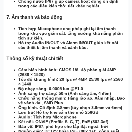
Chống nước IP67
giúp camera hoạt động ổn định
trong các điều kiện thời tiết khắc nghiệt.
7.
Âm thanh và báo động
Tích hợp Microphone
cho phép ghi lại âm thanh
trong khu vực giám sát, tăng cường khả năng phân
tích sự kiện.
Hỗ trợ Audio IN/OUT
và
Alarm IN/OUT
giúp kết nối
các thiết bị âm thanh và cảnh báo.
Thông số kỹ thuật chi tiết
Cảm biến hình ảnh
: CMOS 1/8, độ phân giải
4MP
(2688 × 1520)
Tốc độ khung hình
:
20 fps @ 4MP
,
25/30 fps @ 2560
× 1440
Độ nhạy sáng
:
0.0005 lux @F1.0
Ánh sáng trợ sáng
:
50m
(Ánh sáng ấm, 4 đèn)
Chức năng thông minh
:
Hàng rào ảo
,
Xâm nhập
,
Bảo
vệ vành đai
,
SMD Plus
Ống kính
:
Cố định 2.8mm
(tùy chọn 3.6mm và 6mm)
Lưu trữ
:
Hỗ trợ khe cắm thẻ nhớ 256GB
Audio
:
Tích hợp Microphone
Kết nối
:
ONVIF (Profile S, G, T)
,
PoE
(802.3af)
Bảo vệ
:
IP67
, phù hợp cho lắp đặt ngoài trời
Nguồn điện
:
DC12V hoặc PoE (802.3af)
, công suất