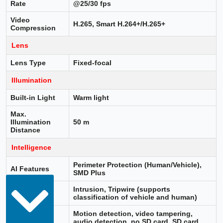
Rate
@25/30 fps
Video
H.265, Smart H.264+/H.265+
Compression
Lens
Lens Type
Fixed-focal
Illumination
Built-in Light
Warm light
Max.
Illumination
50 m
Distance
Intelligence
Perimeter Protection (Human/Vehicle),
AI Features
SMD Plus
Intelligent
Intrusion, Tripwire (supports
Functions
classification of vehicle and human)
Motion detection, video tampering,
audio detection, no SD card, SD card