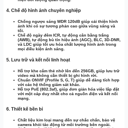
4.
Chế độ hình ảnh chuyên nghiệp
Chống ngược sáng WDR 120dB
giúp cải thiện hình
ảnh khi có sự tương phản cao giữa vùng sáng và
tối.
Chế độ ngày đêm ICR
,
tự động cân bằng trắng
(AWB)
,
tự động bù tín hiệu ảnh (AGC)
,
BLC
,
3D-DNR
,
và
LDC
giúp tối ưu hóa chất lượng hình ảnh trong
mọi điều kiện ánh sáng.
5.
Lưu trữ và kết nối linh hoạt
Hỗ trợ khe cắm thẻ nhớ lên đến 256GB
, giúp lưu trữ
video mà không cần thiết bị ghi hình rời.
Chuẩn ONVIF (Profile S, G, T)
giúp dễ dàng tích hợp
với các hệ thống giám sát khác.
Hỗ trợ PoE (802.3af)
, giúp đơn giản hóa việc lắp đặt
với một cáp duy nhất cho cả nguồn điện và kết nối
mạng.
6.
Thiết kế bền bỉ
Chất liệu kim loại
mang đến sự chắc chắn, bảo vệ
camera khỏi tác động từ môi trường bên ngoài.