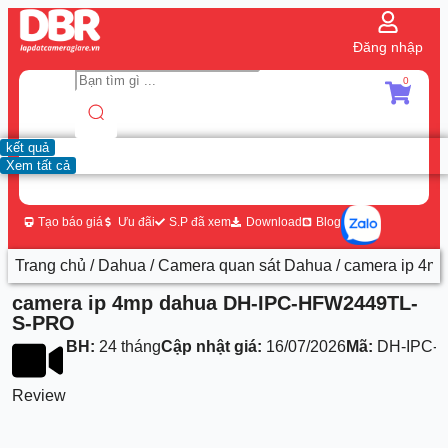
Đăng nhập
0
kết quả
Xem tất cả
Tạo báo giá
Ưu đãi
S.P đã xem
Download
Blog
Trang chủ
/
Dahua
/
Camera quan sát Dahua
/ camera ip 4
camera ip 4mp dahua DH-IPC-HFW2449TL-
S-PRO
BH:
24 tháng
Cập nhật giá:
16/07/2026
Mã:
DH-IPC-
Review