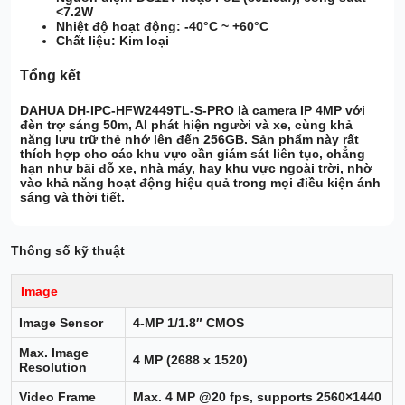
<7.2W
Nhiệt độ hoạt động
:
-40°C ~ +60°C
Chất liệu
:
Kim loại
Tổng kết
DAHUA DH-IPC-HFW2449TL-S-PRO
là
camera IP 4MP
với
đèn trợ sáng 50m
,
AI phát hiện người và xe
, cùng khả
năng
lưu trữ thẻ nhớ lên đến 256GB
. Sản phẩm này rất
thích hợp cho các khu vực cần giám sát liên tục, chẳng
hạn như bãi đỗ xe, nhà máy, hay khu vực ngoài trời, nhờ
vào khả năng hoạt động hiệu quả trong mọi điều kiện ánh
sáng và thời tiết.
Thông số kỹ thuật
Image
Image Sensor
4-MP 1/1.8″ CMOS
Max. Image
4 MP (2688 x 1520)
Resolution
Video Frame
Max. 4 MP @20 fps, supports 2560×1440