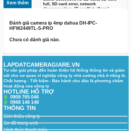
Abnormality
Xem thêm
full, SD card error, network
Detection
disconnection, IP conflict, illegal
access, voltage detection
Đánh giá
camera ip 4mp dahua DH-IPC-
Storage
HFW2449TL-S-PRO
Micro SD card (max. 256 GB), FTP, SFTP,
Storage Media
NAS
Chưa có đánh giá nào.
Audio
Built-in Mic
Yes
LAPDATCAMERAGIARE.VN
Network
Tư vấn giải pháp đến hoàn thiện hệ thống thông tin và giám
sát cho cơ quan xí nghiệp công ty nhà xưởng nhà ở riêng lẻ.
Ethernet
10/100 Mbps
Chất lượng - Tiết kiệm - Bảo hành chu đáo là phương châm
hoạt động của công ty
IPv4/IPv6, HTTP, TCP, UDP, RTSP, RTMP,
HOTLINE HỖ TRỢ
Protocols
ONVIF (Profile S, G, T), etc.
0909 765 046
0968 146 148
Max.
20 (Total bandwidth: 48 M)
THÔNG TIN
Users/Host
Giới thiệu công ty
Power
Sơ đồ trang web
Power Supply
12 VDC, PoE
Hình thức thanh toán