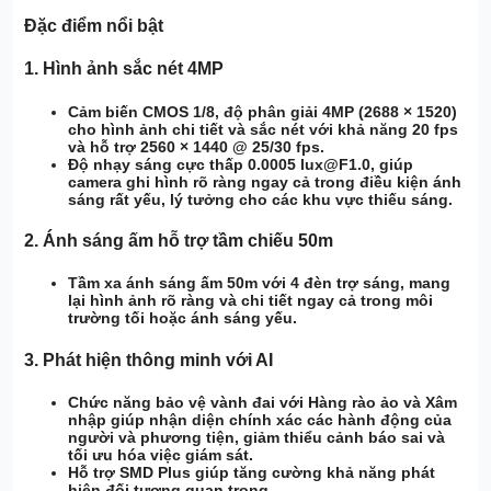
Đặc điểm nổi bật
1.
Hình ảnh sắc nét 4MP
Cảm biến CMOS 1/8
, độ phân giải
4MP (2688 × 1520)
cho hình ảnh chi tiết và sắc nét với khả năng
20 fps
và hỗ trợ
2560 × 1440 @ 25/30 fps
.
Độ nhạy sáng cực thấp 0.0005 lux@F1.0
, giúp
camera ghi hình rõ ràng ngay cả trong điều kiện ánh
sáng rất yếu, lý tưởng cho các khu vực thiếu sáng.
2.
Ánh sáng ấm hỗ trợ tầm chiếu 50m
Tầm xa ánh sáng ấm 50m
với
4 đèn trợ sáng
, mang
lại hình ảnh rõ ràng và chi tiết ngay cả trong môi
trường tối hoặc ánh sáng yếu.
3.
Phát hiện thông minh với AI
Chức năng bảo vệ vành đai
với
Hàng rào ảo
và
Xâm
nhập
giúp nhận diện chính xác các hành động của
người và phương tiện, giảm thiểu cảnh báo sai và
tối ưu hóa việc giám sát.
Hỗ trợ SMD Plus
giúp tăng cường khả năng phát
hiện đối tượng quan trọng.