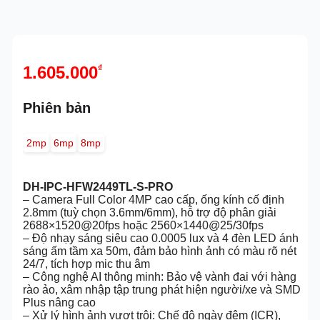
1.605.000
₫
Phiên bản
2mp
6mp
8mp
DH-IPC-HFW2449TL-S-PRO
– Camera Full Color 4MP cao cấp, ống kính cố định
2.8mm (tuỳ chọn 3.6mm/6mm), hỗ trợ độ phân giải
2688×1520@20fps hoặc 2560×1440@25/30fps
– Độ nhạy sáng siêu cao 0.0005 lux và 4 đèn LED ánh
sáng ấm tầm xa 50m, đảm bảo hình ảnh có màu rõ nét
24/7, tích hợp mic thu âm
– Công nghệ AI thông minh: Bảo vệ vành đai với hàng
rào ảo, xâm nhập tập trung phát hiện người/xe và SMD
Plus nâng cao
– Xử lý hình ảnh vượt trội: Chế độ ngày đêm (ICR),