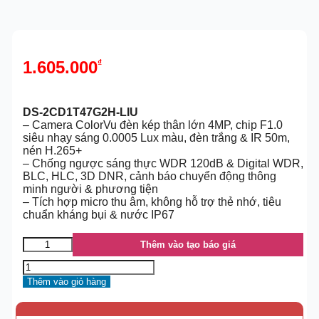
1.605.000
₫
DS-2CD1T47G2H-LIU
– Camera ColorVu đèn kép thân lớn 4MP, chip F1.0
siêu nhạy sáng 0.0005 Lux màu, đèn trắng & IR 50m,
nén H.265+
– Chống ngược sáng thực WDR 120dB & Digital WDR,
BLC, HLC, 3D DNR, cảnh báo chuyển động thông
minh người & phương tiện
– Tích hợp micro thu âm, không hỗ trợ thẻ nhớ, tiêu
chuẩn kháng bụi & nước IP67
Thêm vào tạo báo giá
Thêm vào giỏ hàng