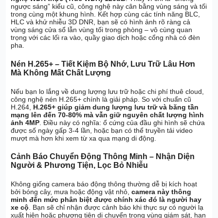
ngược sáng” kiểu cũ, công nghệ này cân bằng vùng sáng và tối
trong cùng một khung hình. Kết hợp cùng các tính năng BLC,
HLC và khử nhiễu 3D DNR, bạn sẽ có hình ảnh rõ ràng cả
vùng sáng cửa sổ lẫn vùng tối trong phòng – vô cùng quan
trọng với các lối ra vào, quầy giao dịch hoặc cổng nhà có đèn
pha.
Nén H.265+ – Tiết Kiệm Bộ Nhớ, Lưu Trữ Lâu Hơn
Mà Không Mất Chất Lượng
Nếu bạn lo lắng về dung lượng lưu trữ hoặc chi phí thuê cloud,
công nghệ nén H.265+ chính là giải pháp. So với chuẩn cũ
H.264,
H.265+ giúp giảm dung lượng lưu trữ và băng tần
mạng lên đến 70-80% mà vẫn giữ nguyên chất lượng hình
ảnh 4MP
. Điều này có nghĩa: ổ cứng của đầu ghi hình sẽ chứa
được số ngày gấp 3-4 lần, hoặc bạn có thể truyền tải video
mượt mà hơn khi xem từ xa qua mạng di động.
Cảnh Báo Chuyển Động Thông Minh – Nhận Diện
Người & Phương Tiện, Lọc Bỏ Nhiễu
Không giống camera báo động thông thường dễ bị kích hoạt
bởi bóng cây, mưa hoặc động vật nhỏ,
camera này thông
minh đến mức phân biệt được chính xác đó là người hay
xe cộ
. Bạn sẽ chỉ nhận được cảnh báo khi thực sự có người lạ
xuất hiện hoặc phương tiện di chuyển trong vùng giám sát, hạn