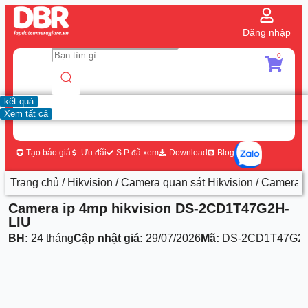
Đăng nhập
0
kết quả
Xem tất cả
Tạo báo giá
Ưu đãi
S.P đã xem
Download
Blog
Trang chủ
/
Hikvision
/
Camera quan sát Hikvision
/ Camera 
Camera ip 4mp hikvision DS-2CD1T47G2H-
LIU
BH:
24 tháng
Cập nhật giá:
29/07/2026
Mã:
DS-2CD1T47G2H