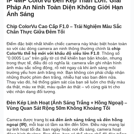
IP 4MP ColorVu Đèn Kép Thân Lớn: Giải
Pháp An Ninh Toàn Diện Không Giới Hạn
Ánh Sáng
Chip ColorVu Cao Cấp F1.0 – Trải Nghiệm Màu Sắc
Chân Thực Giữa Đêm Tối
Điểm đặc biệt nhất khiến chiếc camera này khác biệt hoàn toàn
so với các dòng camera an ninh thông thường chính là
chip
ColorVu thế hệ mới với khẩu độ siêu lớn F1.0
. Thông số
“0.0005 Lux” trên giấy tờ có thể khiến bạn băn khoăn, nhưng
trong thực tế, điều đó có nghĩa là: camera vẫn ghi nhận hình
ảnh màu sắc sống động, rõ nét ngay cả khi ánh sáng môi
trường yếu hơn ánh trăng mờ. Bạn không còn phải chấp nhận
những thước phim đen trắng, nhiễu hạt vào ban đêm nữa.
Thay vào đó, hệ thống giám sát của bạn sẽ luôn cho thấy màu
da thật, màu xe thật, màu quần áo thật – vô cùng giá trị cho
việc nhận dạng đối tượng.
Đèn Kép Linh Hoạt (Ánh Sáng Trắng + Hồng Ngoại) –
Vùng Quan Sát Rộng 50m Không Khoảng Tối
Camera được trang bị
cả đèn ánh sáng trắng và đèn hồng
ngoại (IR)
, mỗi loại có tầm xa lên đến 50m. Điều này mang lại
sự linh hoạt tối đa: ban ngày hoặc nơi đủ sáng, camera hoạt