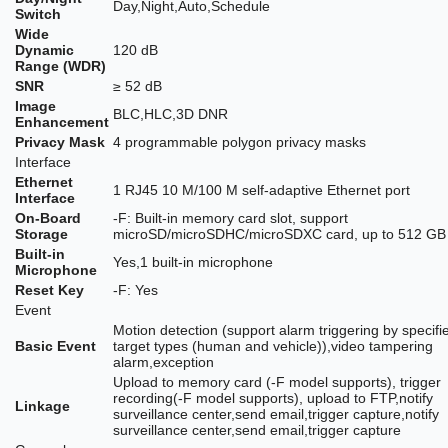
Day,Night,Auto,Schedule
Switch
Wide
Dynamic
120 dB
Range (WDR)
SNR
≥ 52 dB
Image
BLC,HLC,3D DNR
Enhancement
Privacy Mask
4 programmable polygon privacy masks
Interface
Ethernet
1 RJ45 10 M/100 M self-adaptive Ethernet port
Interface
On-Board
-F: Built-in memory card slot, support
Storage
microSD/microSDHC/microSDXC card, up to 512 GB
Built-in
Yes,1 built-in microphone
Microphone
Reset Key
-F: Yes
Event
Motion detection (support alarm triggering by specifi
Basic Event
target types (human and vehicle)),video tampering
alarm,exception
Upload to memory card (-F model supports), trigger
recording(-F model supports), upload to FTP,notify
Linkage
surveillance center,send email,trigger capture,notify
surveillance center,send email,trigger capture