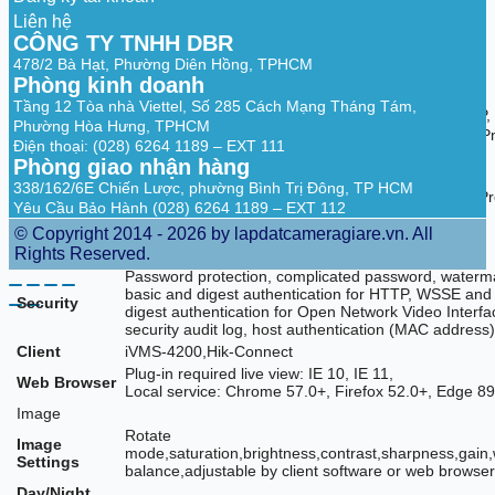
Rate
Liên hệ
Environment
CÔNG TY TNHH DBR
Noise
Yes
478/2 Bà Hạt, Phường Diên Hồng, TPHCM
Filtering
Phòng kinh doanh
Network
Tầng 12 Tòa nhà Viettel, Số 285 Cách Mạng Tháng Tám,
IPv4，IPv6，TCP/IP, ICMP, DHCP, DNS, HTTP, RTP,
Protocols
Phường Hòa Hưng, TPHCM
RTSP, RTCP, NTP, IGMP, UDP, QoS, FTP, SMTP, UP
Điện thoại: (028) 6264 1189 – EXT 111
Simultaneous
Phòng giao nhận hàng
Up to 6 channels
Live View
338/162/6E Chiến Lược, phường Bình Trị Đông, TP HCM
Open Network Video Interface (Profile S, Profile T, Pr
API
Yêu Cầu Bảo Hành (028) 6264 1189 – EXT 112
G (only -F model supports)),ISAPI,SDK
© Copyright 2014 - 2026 by lapdatcameragiare.vn. All
Up to 32 users
User/Host
Rights Reserved.
3 user levels: administrator, operator, and user
Password protection, complicated password, waterm
basic and digest authentication for HTTP, WSSE and
Security
digest authentication for Open Network Video Interfa
security audit log, host authentication (MAC address
Client
iVMS-4200,Hik-Connect
Plug-in required live view: IE 10, IE 11,
Web Browser
Local service: Chrome 57.0+, Firefox 52.0+, Edge 8
Image
Rotate
Image
mode,saturation,brightness,contrast,sharpness,gain,
Settings
balance,adjustable by client software or web browse
Day/Night