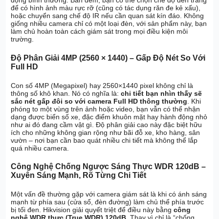
động bình thường. Ban đêm, bạn có thể chọn chế độ đèn trắng
để có hình ảnh màu rực rỡ (cũng có tác dụng răn đe kẻ xấu),
hoặc chuyển sang chế độ IR nếu cần quan sát kín đáo. Không
giống nhiều camera chỉ có một loại đèn, với sản phẩm này, bạn
làm chủ hoàn toàn cách giám sát trong mọi điều kiện môi
trường.
Độ Phân Giải 4MP (2560 × 1440) – Gấp Độ Nét So Với
Full HD
Con số 4MP (Megapixel) hay 2560×1440 pixel không chỉ là
thông số khô khan. Nó có nghĩa là:
chi tiết bạn nhìn thấy sẽ
sắc nét gấp đôi so với camera Full HD thông thường
. Khi
phóng to một vùng trên ảnh hoặc video, bạn vẫn có thể nhận
dạng được biển số xe, đặc điểm khuôn mặt hay hành động nhỏ
như ai đó đang cầm vật gì. Độ phân giải cao này đặc biệt hữu
ích cho những không gian rộng như bãi đỗ xe, kho hàng, sân
vườn – nơi bạn cần bao quát nhiều chi tiết mà không thể lắp
quá nhiều camera.
Công Nghệ Chống Ngược Sáng Thực WDR 120dB –
Xuyên Sáng Mạnh, Rõ Từng Chi Tiết
Một vấn đề thường gặp với camera giám sát là khi có ánh sáng
mạnh từ phía sau (cửa sổ, đèn đường) làm chủ thể phía trước
bị tối đen. Hikvision giải quyết triệt để điều này bằng
công
nghệ WDR thực (True WDR) 120dB
. Thay vì chỉ là “chống