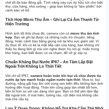
chế tối đa báo động giả. Tính năng này cực kỳ hữu ích cho biệt
thự, cửa hàng, nhà xưởng – giúp bạn không bị “làm phiền” bởi
cảnh báo vô bổ.
Tích Hợp Micro Thu Âm – Ghi Lại Cả Âm Thanh Từ
Hiện Trường
Hình ảnh tốt thôi chưa đủ, camera còn có
micro thu âm tích
hợp
. Bạn sẽ ghi lại được cả những cuộc trò chuyện, tiếng
động, hoặc cảnh báo bằng giọng nói tại khu vực giám sát. Ví
dụ thực tế: khi có kẻ lạ mặt tiếp cận cửa hàng, bạn không chỉ
thấy họ đang làm gì mà còn nghe được họ nói gì; hoặc trong
kho hàng, bạn biết được có va chạm, đổ vỡ gì xảy ra.
Chuẩn Kháng Bụi Nước IP67 – An Tâm Lắp Đặt
Ngoài Trời Không Lo Thời Tiết
Với chỉ số IP67,
camera hoàn toàn kín bụi và chịu được tia
nước áp lực mạnh hoặc ngâm nước tạm thời
. Mưa to, bụi
đường, nắng gắt hay ẩm ướt vùng ven biển đều không làm ảnh
hưởng đến hoạt động. Thân lớn cũng giúp tản nhiệt tốt hơn,
bền bỉ hơn so với các dáng nhỏ gọn. Bạn có thể yên tâm lắp
đặt ngoài trời, ở mái hiên, tường rào, cột điện mà không cần
mái che cầu kỳ.
Lưu Ý Quan Trọng: Không Hỗ Trợ Khe Cắm Thẻ Nhớ