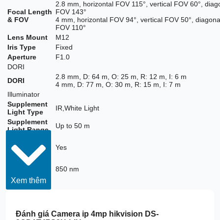
2.8 mm, horizontal FOV 115°, vertical FOV 60°, diag
Focal Length
FOV 143°
& FOV
4 mm, horizontal FOV 94°, vertical FOV 50°, diagona
FOV 110°
Lens Mount
M12
Iris Type
Fixed
Aperture
F1.0
DORI
2.8 mm, D: 64 m, O: 25 m, R: 12 m, I: 6 m
DORI
4 mm, D: 77 m, O: 30 m, R: 15 m, I: 7 m
Illuminator
Supplement
IR,White Light
Light Type
Supplement
Up to 50 m
Light Range
Smart
Supplement
Yes
Light
IR
850 nm
Wavelength
Xem thêm
Video
50 Hz:
20 fps (2560 × 1440)
25 fps (1920 × 1080, 1280 × 720)
Main Stream
Đánh giá
Camera ip 4mp hikvision DS-
60 Hz: