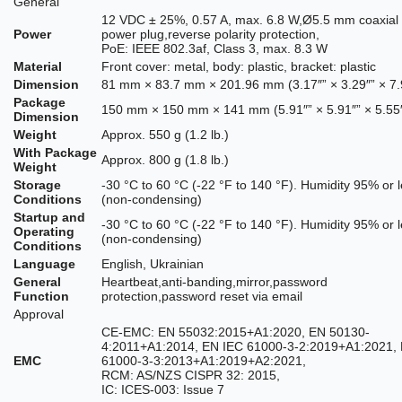
General
12 VDC ± 25%, 0.57 A, max. 6.8 W,Ø5.5 mm coaxial
Power
power plug,reverse polarity protection,
PoE: IEEE 802.3af, Class 3, max. 8.3 W
Material
Front cover: metal, body: plastic, bracket: plastic
Dimension
81 mm × 83.7 mm × 201.96 mm (3.17″” × 3.29″” × 7.
Package
150 mm × 150 mm × 141 mm (5.91″” × 5.91″” × 5.55″
Dimension
Weight
Approx. 550 g (1.2 lb.)
With Package
Approx. 800 g (1.8 lb.)
Weight
Storage
-30 °C to 60 °C (-22 °F to 140 °F). Humidity 95% or 
Conditions
(non-condensing)
Startup and
-30 °C to 60 °C (-22 °F to 140 °F). Humidity 95% or 
Operating
(non-condensing)
Conditions
Language
English, Ukrainian
General
Heartbeat,anti-banding,mirror,password
Function
protection,password reset via email
Approval
CE-EMC: EN 55032:2015+A1:2020, EN 50130-
4:2011+A1:2014, EN IEC 61000-3-2:2019+A1:2021,
EMC
61000-3-3:2013+A1:2019+A2:2021,
RCM: AS/NZS CISPR 32: 2015,
IC: ICES-003: Issue 7