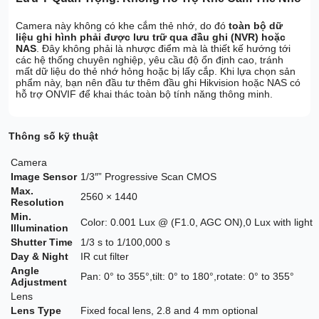
Camera này không có khe cắm thẻ nhớ, do đó
toàn bộ dữ
liệu ghi hình phải được lưu trữ qua đầu ghi (NVR) hoặc
NAS
. Đây không phải là nhược điểm mà là thiết kế hướng tới
các hệ thống chuyên nghiệp, yêu cầu độ ổn định cao, tránh
mất dữ liệu do thẻ nhớ hỏng hoặc bị lấy cắp. Khi lựa chọn sản
phẩm này, bạn nên đầu tư thêm đầu ghi Hikvision hoặc NAS có
hỗ trợ ONVIF để khai thác toàn bộ tính năng thông minh.
Thông số kỹ thuật
Camera
Image Sensor
1/3″” Progressive Scan CMOS
Max.
2560 × 1440
Resolution
Min.
Color: 0.001 Lux @ (F1.0, AGC ON),0 Lux with light
Illumination
Shutter Time
1/3 s to 1/100,000 s
Day & Night
IR cut filter
Angle
Pan: 0° to 355°,tilt: 0° to 180°,rotate: 0° to 355°
Adjustment
Lens
Lens Type
Fixed focal lens, 2.8 and 4 mm optional