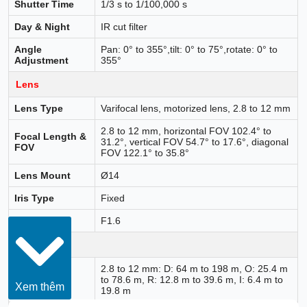
Shutter Time
1/3 s to 1/100,000 s
Day & Night
IR cut filter
Angle
Pan: 0° to 355°,tilt: 0° to 75°,rotate: 0° to
Adjustment
355°
Lens
Lens Type
Varifocal lens, motorized lens, 2.8 to 12 mm
2.8 to 12 mm, horizontal FOV 102.4° to
Focal Length &
31.2°, vertical FOV 54.7° to 17.6°, diagonal
FOV
FOV 122.1° to 35.8°
Lens Mount
Ø14
Iris Type
Fixed
Aperture
F1.6
DORI
2.8 to 12 mm: D: 64 m to 198 m, O: 25.4 m
DORI
to 78.6 m, R: 12.8 m to 39.6 m, I: 6.4 m to
Xem thêm
19.8 m