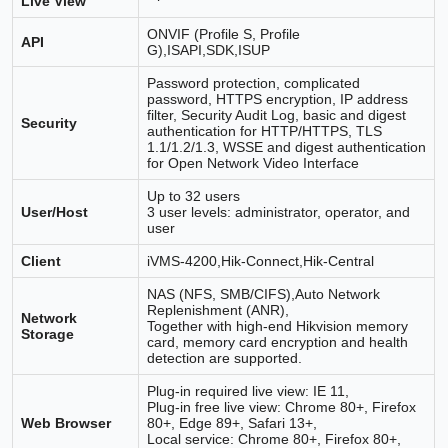
Live View
ONVIF (Profile S, Profile
API
G),ISAPI,SDK,ISUP
Password protection, complicated
password, HTTPS encryption, IP address
filter, Security Audit Log, basic and digest
Security
authentication for HTTP/HTTPS, TLS
1.1/1.2/1.3, WSSE and digest authentication
for Open Network Video Interface
Up to 32 users
User/Host
3 user levels: administrator, operator, and
user
Client
iVMS-4200,Hik-Connect,Hik-Central
NAS (NFS, SMB/CIFS),Auto Network
Replenishment (ANR),
Network
Together with high-end Hikvision memory
Storage
card, memory card encryption and health
detection are supported.
Plug-in required live view: IE 11,
Plug-in free live view: Chrome 80+, Firefox
Web Browser
80+, Edge 89+, Safari 13+,
Local service: Chrome 80+, Firefox 80+,