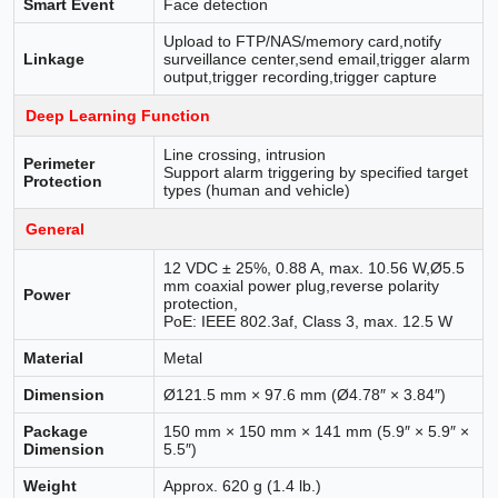
Smart Event
Face detection
Upload to FTP/NAS/memory card,notify
Linkage
surveillance center,send email,trigger alarm
output,trigger recording,trigger capture
Deep Learning Function
Line crossing, intrusion
Perimeter
Support alarm triggering by specified target
Protection
types (human and vehicle)
General
12 VDC ± 25%, 0.88 A, max. 10.56 W,Ø5.5
mm coaxial power plug,reverse polarity
Power
protection,
PoE: IEEE 802.3af, Class 3, max. 12.5 W
Material
Metal
Dimension
Ø121.5 mm × 97.6 mm (Ø4.78″ × 3.84″)
Package
150 mm × 150 mm × 141 mm (5.9″ × 5.9″ ×
Dimension
5.5″)
Weight
Approx. 620 g (1.4 lb.)