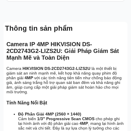
Thông tin sản phẩm
Camera IP 4MP HIKVISION DS-
2CD2743G2-LIZS2U: Giải Pháp Giám Sát
Mạnh Mẽ và Toàn Diện
Camera
HIKVISION DS-2CD2743G2-LIZS2U
là một thiết bị
giám sát an ninh mạnh mẽ, kết hợp khả năng quay phim độ
phân giải
4MP
với các tính năng tiên tiến như chống báo động
giả, ánh sáng trắng hỗ trợ quan sát ban đêm và khả năng ghi
âm, giúp cung cấp một giải pháp giám sát hoàn hảo cho mọi
môi trường.
Tính Năng Nổi Bật
Độ Phân Giải 4MP (2560 × 1440)
Cảm biến
1/3″ Progressive Scan CMOS
cho phép ghi
lại hình ảnh với độ phân giải cao
4MP
, mang lại hình ảnh
sắc nét và chi tiết. Đây là sự lựa chọn lý tưởng cho các