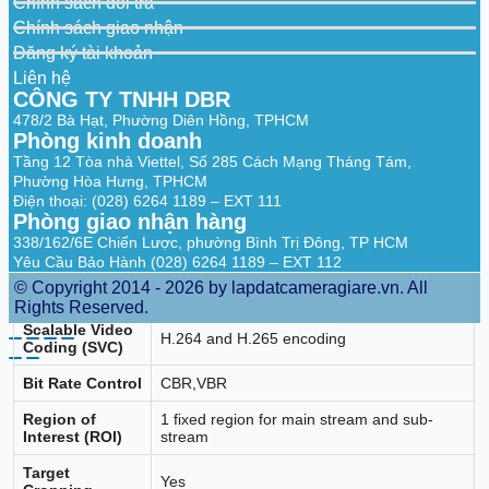
Chính sách đổi trả
640 × 480, 640 × 360)
60 Hz: 10 fps (1920 × 1080, 1280 × 720,
Chính sách giao nhận
Third Stream
640 × 480, 640 × 360)
Đăng ký tài khoản
*Third stream is supported under certain
Liên hệ
settings.
CÔNG TY TNHH DBR
Main stream: H.265/H.264/H.264+/H.265+,
478/2 Bà Hạt, Phường Diên Hồng, TPHCM
Sub-stream: H.265/H.264/MJPEG,
Phòng kinh doanh
Video
Third stream: H.265/H.264,
Compression
Tầng 12 Tòa nhà Viettel, Số 285 Cách Mạng Tháng Tám,
*Third stream is supported under certain
Phường Hòa Hưng, TPHCM
settings.
Điện thoại: (028) 6264 1189 – EXT 111
Phòng giao nhận hàng
Video Bit Rate
32 Kbps to 8 Mbps
338/162/6E Chiến Lược, phường Bình Trị Đông, TP HCM
H.264 Type
Baseline Profile,Main Profile,High Profile
Yêu Cầu Bảo Hành (028) 6264 1189 – EXT 112
© Copyright 2014 - 2026 by lapdatcameragiare.vn. All
H.265 Type
Main Profile
Rights Reserved.
Scalable Video
H.264 and H.265 encoding
Coding (SVC)
Bit Rate Control
CBR,VBR
Region of
1 fixed region for main stream and sub-
Interest (ROI)
stream
Target
Yes