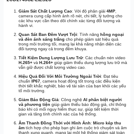
Giám Sát Chất Lượng Cao
: Với độ phân giải
4MP
,
camera cung cấp hình ảnh rõ nét, chi tiết, lý tưởng cho
các khu vực cần theo dõi chính xác từng đối tượng và
hành vi.
Quan Sát Ban Đêm Vượt Trội
: Tính năng
hồng ngoại
và đèn ánh sáng trắng
cho phép giám sát hiệu quả
trong môi trường tối, mang lại khả năng nhận diện các
đối tượng ngay cả trong đêm khuya.
Tiết Kiệm Dung Lượng Lưu Trữ
: Các chuẩn nén video
H.265+
và
H.264+
giúp giảm thiểu dung lượng lưu trữ mà
vẫn giữ được chất lượng video cao.
Hiệu Quả Đối Với Môi Trường Ngoài Trời
: Đạt tiêu
chuẩn
IP67
, camera hoạt động tốt trong các điều kiện
thời tiết khắc nghiệt, bảo vệ tài sản của bạn khỏi các yếu
tố môi trường.
Giảm Báo Động Giả
: Công nghệ
AI phân biệt người
và phương tiện
giúp giảm thiểu báo động giả, chỉ thông
báo khi có mối nguy hiểm thực sự, giúp tiết kiệm thời
gian và tăng tính chính xác của hệ thống.
Âm Thanh Đồng Thời với Hình Ảnh
:
Micro kép thu
âm
tích hợp cho phép bạn ghi âm cuộc trò chuyện và âm
thanh xung quanh, mang lại một hệ thống giám sát toàn