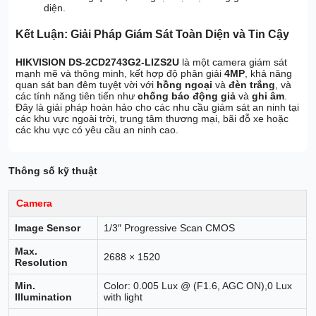
diện.
Kết Luận: Giải Pháp Giám Sát Toàn Diện và Tin Cậy
HIKVISION DS-2CD2743G2-LIZS2U
là một camera giám sát
mạnh mẽ và thông minh, kết hợp độ phân giải
4MP
, khả năng
quan sát ban đêm tuyệt vời với
hồng ngoại
và
đèn trắng
, và
các tính năng tiên tiến như
chống báo động giả
và
ghi âm
.
Đây là giải pháp hoàn hảo cho các nhu cầu giám sát an ninh tại
các khu vực ngoài trời, trung tâm thương mại, bãi đỗ xe hoặc
các khu vực có yêu cầu an ninh cao.
Thông số kỹ thuật
Camera
Image Sensor
1/3″ Progressive Scan CMOS
Max.
2688 × 1520
Resolution
Min.
Color: 0.005 Lux @ (F1.6, AGC ON),0 Lux
Illumination
with light