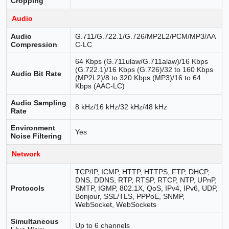
Cropping
Audio
Audio
G.711/G.722.1/G.726/MP2L2/PCM/MP3/AA
Compression
C-LC
64 Kbps (G.711ulaw/G.711alaw)/16 Kbps
(G.722.1)/16 Kbps (G.726)/32 to 160 Kbps
Audio Bit Rate
(MP2L2)/8 to 320 Kbps (MP3)/16 to 64
Kbps (AAC-LC)
Audio Sampling
8 kHz/16 kHz/32 kHz/48 kHz
Rate
Environment
Yes
Noise Filtering
Network
TCP/IP, ICMP, HTTP, HTTPS, FTP, DHCP,
DNS, DDNS, RTP, RTSP, RTCP, NTP, UPnP,
Protocols
SMTP, IGMP, 802.1X, QoS, IPv4, IPv6, UDP,
Bonjour, SSL/TLS, PPPoE, SNMP,
WebSocket, WebSockets
Simultaneous
Up to 6 channels