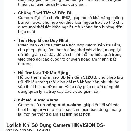
thiểu thời gian quản lý báo động sai.
Chống Thời Tiết và Bền Bỉ
Camera đạt tiêu chuẩn
IP67
, giúp nó có khả năng chống
bụi và nước, phù hợp với điều kiện ngoài trời, có thể chịu
được mọi thời tiết khắc nghiệt mà không ảnh hưởng đến
hiệu suất.
Tích Hợp Micro Duy Nhất
Phiên bản
-2U
của camera tích hợp
micro kép thu âm
,
cho phép ghi lại âm thanh đồng thời với video, mang lại
dữ liệu giám sát đầy đủ và chi tiết, hỗ trợ hiệu quả trong
việc theo dõi các cuộc trò chuyện hoặc âm thanh bất
thường.
Hỗ Trợ Lưu Trữ Mở Rộng
Hỗ trợ
thẻ nhớ micro SD lên đến 512GB
, cho phép lưu
trữ dữ liệu trong thời gian dài mà không cần phụ thuộc
vào thiết bị lưu trữ ngoài. Điều này giúp người dùng dễ
dàng quản lý và truy cập các video giám sát.
Kết Nối Audio/Alarm
Camera hỗ trợ
cổng audio/alarm
, giúp kết nối với các
thiết bị ngoại vi như loa hoặc cảm biến báo động, mang
lại một hệ thống giám sát linh hoạt hơn.
Lợi Ích Khi Sử Dụng Camera HIKVISION DS-
2CD2743G2-LIZS2U