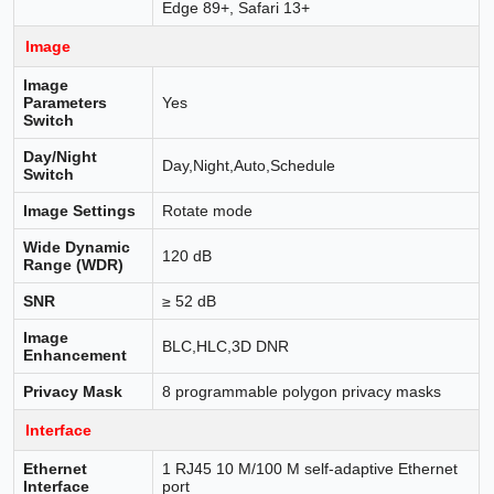
Edge 89+, Safari 13+
Image
Image
Parameters
Yes
Switch
Day/Night
Day,Night,Auto,Schedule
Switch
Image Settings
Rotate mode
Wide Dynamic
120 dB
Range (WDR)
SNR
≥ 52 dB
Image
BLC,HLC,3D DNR
Enhancement
Privacy Mask
8 programmable polygon privacy masks
Interface
Ethernet
1 RJ45 10 M/100 M self-adaptive Ethernet
Interface
port