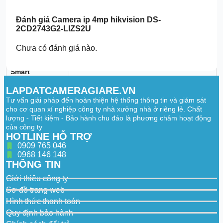
Illuminator
Đánh giá
Camera ip 4mp hikvision DS-
Supplement
Up to 40 m
2CD2743G2-LIZS2U
Light Range
Supplement
Chưa có đánh giá nào.
IR,White Light
Light Type
Smart
Supplement
Yes
Light
LAPDATCAMERAGIARE.VN
Tư vấn giải pháp đến hoàn thiện hệ thống thông tin và giám sát
IR Wavelength
850 nm
cho cơ quan xí nghiệp công ty nhà xưởng nhà ở riêng lẻ. Chất
lượng - Tiết kiệm - Bảo hành chu đáo là phương châm hoạt động
Video
của công ty
HOTLINE HỖ TRỢ
50 Hz: 25 fps (2688 × 1520, 1920 × 1080,
0909 765 046
1280 × 720)
Main Stream
0968 146 148
60 Hz: 30 fps (2688 × 1520, 1920 × 1080,
1280 × 720)
THÔNG TIN
Giới thiệu công ty
50 Hz: 25 fps (1280 × 720, 640 × 480, 640
× 360)
Sơ đồ trang web
Sub-Stream
60 Hz: 30 fps (1280 × 720, 640 × 480, 640
Hình thức thanh toán
× 360)
Quy định bảo hành
50 Hz: 10 fps (1920 × 1080, 1280 × 720,