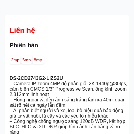
Liên hệ
Phiên bản
2mp
6mp
8mp
DS-2CD2743G2-LIZS2U
– Camera IP zoom 4MP độ phân giải 2K 1440p@30fps,
cảm biến CMOS 1/3" Progressive Scan, ống kính zoom
2.812mm linh hoạt
– Hồng ngoại và đèn ánh sáng trắng tầm xa 40m, quan
sát rõ nét cả ngày lẫn đêm
– AI phân biệt người và xe, loại bỏ hiệu quả báo động
giả từ vật nuôi, lá cây và các yếu tố nhiễu khác
– Công nghệ chống ngược sáng 120dB WDR, kết hợp
BLC, HLC và 3D DNR giúp hình ảnh cân bằng và rõ
ràng