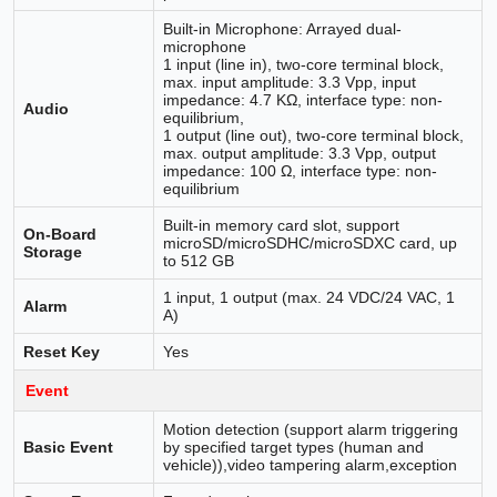
Built-in Microphone: Arrayed dual-
microphone
1 input (line in), two-core terminal block,
max. input amplitude: 3.3 Vpp, input
impedance: 4.7 KΩ, interface type: non-
Audio
equilibrium,
1 output (line out), two-core terminal block,
max. output amplitude: 3.3 Vpp, output
impedance: 100 Ω, interface type: non-
equilibrium
Built-in memory card slot, support
On-Board
microSD/microSDHC/microSDXC card, up
Storage
to 512 GB
1 input, 1 output (max. 24 VDC/24 VAC, 1
Alarm
A)
Reset Key
Yes
Event
Motion detection (support alarm triggering
Basic Event
by specified target types (human and
vehicle)),video tampering alarm,exception