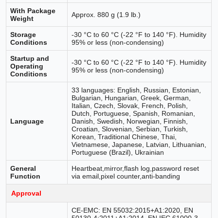
With Package
Approx. 880 g (1.9 lb.)
Weight
Storage
-30 °C to 60 °C (-22 °F to 140 °F). Humidity
Conditions
95% or less (non-condensing)
Startup and
-30 °C to 60 °C (-22 °F to 140 °F). Humidity
Operating
95% or less (non-condensing)
Conditions
33 languages: English, Russian, Estonian,
Bulgarian, Hungarian, Greek, German,
Italian, Czech, Slovak, French, Polish,
Dutch, Portuguese, Spanish, Romanian,
Language
Danish, Swedish, Norwegian, Finnish,
Croatian, Slovenian, Serbian, Turkish,
Korean, Traditional Chinese, Thai,
Vietnamese, Japanese, Latvian, Lithuanian,
Portuguese (Brazil), Ukrainian
General
Heartbeat,mirror,flash log,password reset
Function
via email,pixel counter,anti-banding
Approval
CE-EMC: EN 55032:2015+A1:2020, EN
50130-4:2011+A1:2014, EN IEC 61000-3-