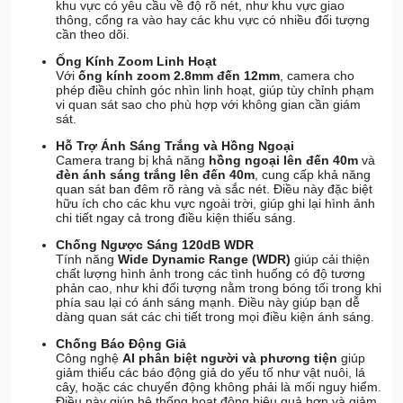
khu vực có yêu cầu về độ rõ nét, như khu vực giao
thông, cổng ra vào hay các khu vực có nhiều đối tượng
cần theo dõi.
Ống Kính Zoom Linh Hoạt
Với
ống kính zoom 2.8mm đến 12mm
, camera cho
phép điều chỉnh góc nhìn linh hoạt, giúp tùy chỉnh phạm
vi quan sát sao cho phù hợp với không gian cần giám
sát.
Hỗ Trợ Ánh Sáng Trắng và Hồng Ngoại
Camera trang bị khả năng
hồng ngoại lên đến 40m
và
đèn ánh sáng trắng lên đến 40m
, cung cấp khả năng
quan sát ban đêm rõ ràng và sắc nét. Điều này đặc biệt
hữu ích cho các khu vực ngoài trời, giúp ghi lại hình ảnh
chi tiết ngay cả trong điều kiện thiếu sáng.
Chống Ngược Sáng 120dB WDR
Tính năng
Wide Dynamic Range (WDR)
giúp cải thiện
chất lượng hình ảnh trong các tình huống có độ tương
phản cao, như khi đối tượng nằm trong bóng tối trong khi
phía sau lại có ánh sáng mạnh. Điều này giúp bạn dễ
dàng quan sát các chi tiết trong mọi điều kiện ánh sáng.
Chống Báo Động Giả
Công nghệ
AI phân biệt người và phương tiện
giúp
giảm thiểu các báo động giả do yếu tố như vật nuôi, lá
cây, hoặc các chuyển động không phải là mối nguy hiểm.
Điều này giúp hệ thống hoạt động hiệu quả hơn và giảm