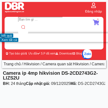
Đăng nhập
0
kết quả
Xem tất cả
Tạo báo giá
Ưu đãi
S.P đã xem
Download
Blog
Trang chủ
/
Hikvision
/
Camera quan sát Hikvision
/ Camera 
Camera ip 4mp hikvision DS-2CD2743G2-
LIZS2U
BH:
24 tháng
Cập nhật giá:
09/12/2025
Mã:
DS-2CD2743G2-