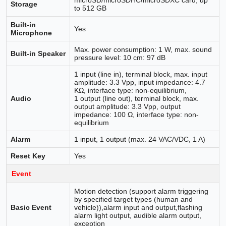
Storage
to 512 GB
Built-in
Yes
Microphone
Max. power consumption: 1 W, max. sound
Built-in Speaker
pressure level: 10 cm: 97 dB
1 input (line in), terminal block, max. input
amplitude: 3.3 Vpp, input impedance: 4.7
KΩ, interface type: non-equilibrium,
Audio
1 output (line out), terminal block, max.
output amplitude: 3.3 Vpp, output
impedance: 100 Ω, interface type: non-
equilibrium
Alarm
1 input, 1 output (max. 24 VAC/VDC, 1 A)
Reset Key
Yes
Event
Motion detection (support alarm triggering
by specified target types (human and
Basic Event
vehicle)),alarm input and output,flashing
alarm light output, audible alarm output,
exception