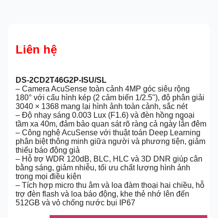
Liên hệ
DS-2CD2T46G2P-ISU/SL
– Camera AcuSense toàn cảnh 4MP góc siêu rộng
180° với cấu hình kép (2 cảm biến 1/2.5"), độ phân giải
3040 × 1368 mang lại hình ảnh toàn cảnh, sắc nét
– Độ nhạy sáng 0.003 Lux (F1.6) và đèn hồng ngoại
tầm xa 40m, đảm bảo quan sát rõ ràng cả ngày lẫn đêm
– Công nghệ AcuSense với thuật toán Deep Learning
phân biệt thông minh giữa người và phương tiện, giảm
thiểu báo động giả
– Hỗ trợ WDR 120dB, BLC, HLC và 3D DNR giúp cân
bằng sáng, giảm nhiễu, tối ưu chất lượng hình ảnh
trong mọi điều kiện
– Tích hợp micro thu âm và loa đàm thoại hai chiều, hỗ
trợ đèn flash và loa báo động, khe thẻ nhớ lên đến
512GB và vỏ chống nước bụi IP67