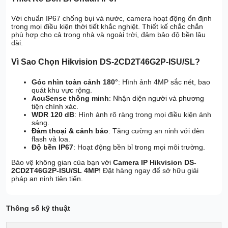
Với chuẩn IP67 chống bụi và nước, camera hoạt động ổn định
trong mọi điều kiện thời tiết khắc nghiệt. Thiết kế chắc chắn
phù hợp cho cả trong nhà và ngoài trời, đảm bảo độ bền lâu
dài.
Vì Sao Chọn Hikvision DS-2CD2T46G2P-ISU/SL?
Góc nhìn toàn cảnh 180°
: Hình ảnh 4MP sắc nét, bao
quát khu vực rộng.
AcuSense thông minh
: Nhận diện người và phương
tiện chính xác.
WDR 120 dB
: Hình ảnh rõ ràng trong mọi điều kiện ánh
sáng.
Đàm thoại & cảnh báo
: Tăng cường an ninh với đèn
flash và loa.
Độ bền IP67
: Hoạt động bền bỉ trong mọi môi trường.
Bảo vệ không gian của bạn với
Camera IP Hikvision DS-
2CD2T46G2P-ISU/SL 4MP
! Đặt hàng ngay để sở hữu giải
pháp an ninh tiên tiến.
Thông số kỹ thuật