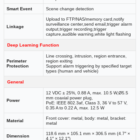
Smart Event
Scene change detection
Upload to FTP/NAS/memory card,notify
surveillance center,send email,trigger alarm
Linkage
output,trigger recording,trigger
capture,audible warning,white light flashing
Deep Learning Function
Line crossing, intrusion, region entrance,
Perimeter
region exiting
Protection
Support alarm triggering by specified target
types (human and vehicle)
General
12 VDC ± 25%, 0.88 A, max. 10.5 W,Ø5.5
mm coaxial power plug,
Power
PoE: IEEE 802.3af, Class 3, 36 V to 57 V,
0.35 A to 0.22 A, max. 12.5 W
Front cover: metal, body: metal, bracket:
Material
metal
118.6 mm × 105.1 mm × 306.5 mm (4.7″ ×
Dimension
4.1″ × 12.1″)