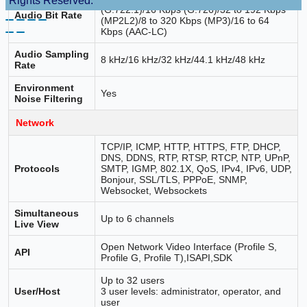
Rights Reserved.
(G.722.1)/16 Kbps (G.726)/32 to 192 Kbps
Audio Bit Rate
(MP2L2)/8 to 320 Kbps (MP3)/16 to 64
Kbps (AAC-LC)
Audio Sampling
8 kHz/16 kHz/32 kHz/44.1 kHz/48 kHz
Rate
Environment
Yes
Noise Filtering
Network
TCP/IP, ICMP, HTTP, HTTPS, FTP, DHCP,
DNS, DDNS, RTP, RTSP, RTCP, NTP, UPnP,
Protocols
SMTP, IGMP, 802.1X, QoS, IPv4, IPv6, UDP,
Bonjour, SSL/TLS, PPPoE, SNMP,
Websocket, Websockets
Simultaneous
Up to 6 channels
Live View
Open Network Video Interface (Profile S,
API
Profile G, Profile T),ISAPI,SDK
Up to 32 users
User/Host
3 user levels: administrator, operator, and
user