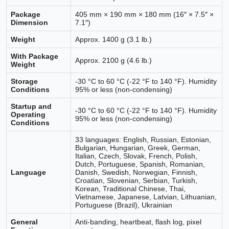
Package
405 mm × 190 mm × 180 mm (16″ × 7.5″ ×
Dimension
7.1″)
Weight
Approx. 1400 g (3.1 lb.)
With Package
Approx. 2100 g (4.6 lb.)
Weight
Storage
-30 °C to 60 °C (-22 °F to 140 °F). Humidity
Conditions
95% or less (non-condensing)
Startup and
-30 °C to 60 °C (-22 °F to 140 °F). Humidity
Operating
95% or less (non-condensing)
Conditions
33 languages: English, Russian, Estonian,
Bulgarian, Hungarian, Greek, German,
Italian, Czech, Slovak, French, Polish,
Dutch, Portuguese, Spanish, Romanian,
Language
Danish, Swedish, Norwegian, Finnish,
Croatian, Slovenian, Serbian, Turkish,
Korean, Traditional Chinese, Thai,
Vietnamese, Japanese, Latvian, Lithuanian,
Portuguese (Brazil), Ukrainian
General
Anti-banding, heartbeat, flash log, pixel