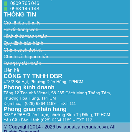
Sub-Stream
0909 765 046
60 Hz: 24 fps (1200 × 536, 960 × 432)
0968 146 148
THÔNG TIN
Video
Main stream: H.265+/H.265/H.264+/H.264
Compression
Sub-stream: H.265/H.264/MJPEG
Giới thiệu công ty
Video Bit Rate
32 Kbps to 8 Mbps
Sơ đồ trang web
Hình thức thanh toán
H.264 Type
Baseline Profile,Main Profile,High Profile
Quy định bảo hành
H.265 Type
Main Profile
Chính sách đổi trả
Chính sách giao nhận
Bit Rate Control
CBR,VBR
Đăng ký tài khoản
Scalable Video
H.264 and H.265 encoding
Liên hệ
Coding (SVC)
CÔNG TY TNHH DBR
478/2 Bà Hạt, Phường Diên Hồng, TPHCM
Region of
1 fixed region for main stream
Phòng kinh doanh
Interest (ROI)
Tầng 12 Tòa nhà Viettel, Số 285 Cách Mạng Tháng Tám,
Audio
Phường Hòa Hưng, TPHCM
Điện thoại: (028) 6264 1189 – EXT 111
Audio Type
Mono sound
Phòng giao nhận hàng
338/162/6E Chiến Lược, phường Bình Trị Đông, TP HCM
Audio
G.711/G.722.1/G.726/MP2L2/PCM/MP3/AA
Yêu Cầu Bảo Hành (028) 6264 1189 – EXT 112
Compression
C-LC
© Copyright 2014 - 2026 by lapdatcameragiare.vn. All
64 Kbps (G.711ulaw/G.711alaw)/16 Kbps