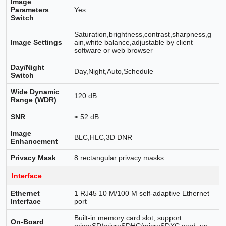
Image
Parameters
Yes
Switch
Saturation,brightness,contrast,sharpness,g
Image Settings
ain,white balance,adjustable by client
software or web browser
Day/Night
Day,Night,Auto,Schedule
Switch
Wide Dynamic
120 dB
Range (WDR)
SNR
≥ 52 dB
Image
BLC,HLC,3D DNR
Enhancement
Privacy Mask
8 rectangular privacy masks
Interface
Ethernet
1 RJ45 10 M/100 M self-adaptive Ethernet
Interface
port
Built-in memory card slot, support
On-Board
microSD/microSDHC/microSDXC card, up