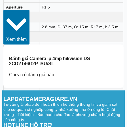
Aperture
F1.6
DORI
DORI
2.8 mm, D: 37 m, O: 15 m, R: 7 m, I: 3.5 m
Illuminator
Xem thêm
Supplement
IR
Light Type
Đánh giá
Camera ip 4mp hikvision DS-
Supplement
Up to 40 m
2CD2T46G2P-ISU/SL
Light Range
Smart
Chưa có đánh giá nào.
Supplement
Yes
Light
IR Wavelength
850 nm
LAPDATCAMERAGIARE.VN
Video
Tư vấn giải pháp đến hoàn thiện hệ thống thông tin và giám sát
cho cơ quan xí nghiệp công ty nhà xưởng nhà ở riêng lẻ. Chất
50 Hz: 25 fps (3040 × 1368)
lượng - Tiết kiệm - Bảo hành chu đáo là phương châm hoạt động
Main Stream
60 Hz: 24 fps (3040 × 1368)
của công ty
HOTLINE HỖ TRỢ
50 Hz: 25 fps (1200 × 536, 960 × 432)