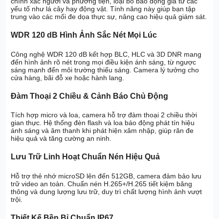
chính xác người và phương tiện, loại bỏ báo động giả từ các
yếu tố như lá cây hay động vật. Tính năng này giúp bạn tập
trung vào các mối đe dọa thực sự, nâng cao hiệu quả giám sát.
WDR 120 dB Hình Ảnh Sắc Nét Mọi Lúc
Công nghệ WDR 120 dB kết hợp BLC, HLC và 3D DNR mang
đến hình ảnh rõ nét trong mọi điều kiện ánh sáng, từ ngược
sáng mạnh đến môi trường thiếu sáng. Camera lý tưởng cho
cửa hàng, bãi đỗ xe hoặc hành lang.
Đàm Thoại 2 Chiều & Cảnh Báo Chủ Động
Tích hợp micro và loa, camera hỗ trợ đàm thoại 2 chiều thời
gian thực. Hệ thống đèn flash và loa báo động phát tín hiệu
ánh sáng và âm thanh khi phát hiện xâm nhập, giúp răn đe
hiệu quả và tăng cường an ninh.
Lưu Trữ Linh Hoạt Chuẩn Nén Hiệu Quả
Hỗ trợ thẻ nhớ microSD lên đến 512GB, camera đảm bảo lưu
trữ video an toàn. Chuẩn nén H.265+/H.265 tiết kiệm băng
thông và dung lượng lưu trữ, duy trì chất lượng hình ảnh vượt
trội.
Thiết Kế Bền Bỉ Chuẩn IP67