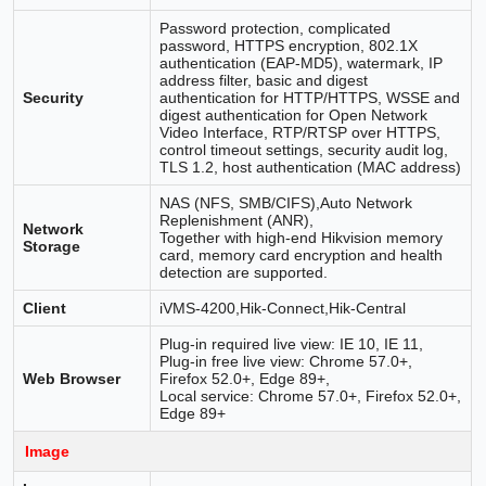
Password protection, complicated
password, HTTPS encryption, 802.1X
authentication (EAP-MD5), watermark, IP
address filter, basic and digest
Security
authentication for HTTP/HTTPS, WSSE and
digest authentication for Open Network
Video Interface, RTP/RTSP over HTTPS,
control timeout settings, security audit log,
TLS 1.2, host authentication (MAC address)
NAS (NFS, SMB/CIFS),Auto Network
Replenishment (ANR),
Network
Together with high-end Hikvision memory
Storage
card, memory card encryption and health
detection are supported.
Client
iVMS-4200,Hik-Connect,Hik-Central
Plug-in required live view: IE 10, IE 11,
Plug-in free live view: Chrome 57.0+,
Web Browser
Firefox 52.0+, Edge 89+,
Local service: Chrome 57.0+, Firefox 52.0+,
Edge 89+
Image