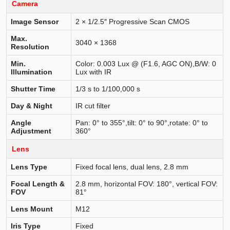
Camera
Image Sensor
2 × 1/2.5″ Progressive Scan CMOS
Max.
3040 × 1368
Resolution
Min.
Color: 0.003 Lux @ (F1.6, AGC ON),B/W: 0
Illumination
Lux with IR
Shutter Time
1/3 s to 1/100,000 s
Day & Night
IR cut filter
Angle
Pan: 0° to 355°,tilt: 0° to 90°,rotate: 0° to
Adjustment
360°
Lens
Lens Type
Fixed focal lens, dual lens, 2.8 mm
Focal Length &
2.8 mm, horizontal FOV: 180°, vertical FOV:
FOV
81°
Lens Mount
M12
Iris Type
Fixed