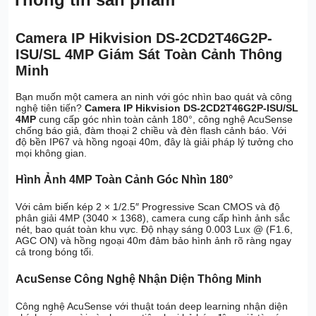
Camera IP Hikvision DS-2CD2T46G2P-
ISU/SL 4MP Giám Sát Toàn Cảnh Thông
Minh
Bạn muốn một camera an ninh với góc nhìn bao quát và công
nghệ tiên tiến?
Camera IP Hikvision DS-2CD2T46G2P-ISU/SL
4MP
cung cấp góc nhìn toàn cảnh 180°, công nghệ AcuSense
chống báo giả, đàm thoại 2 chiều và đèn flash cảnh báo. Với
độ bền IP67 và hồng ngoại 40m, đây là giải pháp lý tưởng cho
mọi không gian.
Hình Ảnh 4MP Toàn Cảnh Góc Nhìn 180°
Với cảm biến kép 2 × 1/2.5″ Progressive Scan CMOS và độ
phân giải 4MP (3040 × 1368), camera cung cấp hình ảnh sắc
nét, bao quát toàn khu vực. Độ nhạy sáng 0.003 Lux @ (F1.6,
AGC ON) và hồng ngoại 40m đảm bảo hình ảnh rõ ràng ngay
cả trong bóng tối.
AcuSense Công Nghệ Nhận Diện Thông Minh
Công nghệ AcuSense với thuật toán deep learning nhận diện