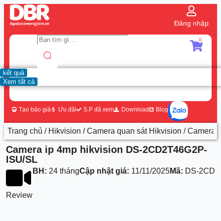
Đăng nhập
0
kết quả
Xem tất cả
Tạo báo giá
Ưu đãi
S.P đã xem
Download
Blog
Trang chủ
/
Hikvision
/
Camera quan sát Hikvision
/ Camera 
Camera ip 4mp hikvision DS-2CD2T46G2P-
ISU/SL
BH:
24 tháng
Cập nhật giá:
11/11/2025
Mã:
DS-2CD2T
Review