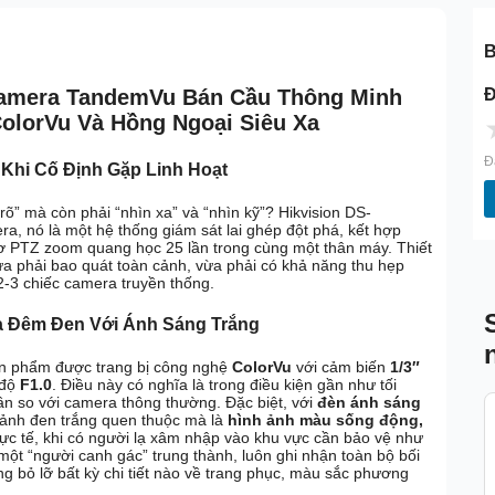
B
Đ
amera TandemVu Bán Cầu Thông Minh
olorVu Và Hồng Ngoại Siêu Xa
Đ
 Khi Cố Định Gặp Linh Hoạt
rõ” mà còn phải “nhìn xa” và “nhìn kỹ”? Hikvision DS-
 nó là một hệ thống giám sát lai ghép đột phá, kết hợp
ơ PTZ zoom quang học 25 lần trong cùng một thân máy. Thiết
vừa phải bao quát toàn cảnh, vừa phải có khả năng thu hẹp
 2-3 chiếc camera truyền thống.
a Đêm Đen Với Ánh Sáng Trắng
sản phẩm được trang bị công nghệ
ColorVu
với cảm biến
1/3″
 độ
F1.0
. Điều này có nghĩa là trong điều kiện gần như tối
ần so với camera thông thường. Đặc biệt, với
đèn ánh sáng
h ảnh đen trắng quen thuộc mà là
hình ảnh màu sống động,
hực tế, khi có người lạ xâm nhập vào khu vực cần bảo vệ như
một “người canh gác” trung thành, luôn ghi nhận toàn bộ bối
g bỏ lỡ bất kỳ chi tiết nào về trang phục, màu sắc phương