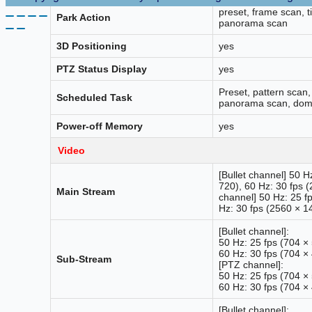
preset, frame scan, t
Park Action
panorama scan
3D Positioning
yes
PTZ Status Display
yes
Preset, pattern scan,
Scheduled Task
panorama scan, dome
Power-off Memory
yes
Video
[Bullet channel] 50 
720), 60 Hz: 30 fps 
Main Stream
channel] 50 Hz: 25 f
Hz: 30 fps (2560 × 1
[Bullet channel]:
50 Hz: 25 fps (704 ×
60 Hz: 30 fps (704 ×
Sub-Stream
[PTZ channel]:
50 Hz: 25 fps (704 ×
60 Hz: 30 fps (704 ×
[Bullet channel]: