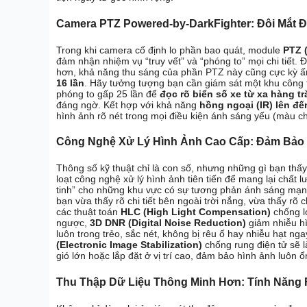
Camera PTZ Powered-by-DarkFighter: Đôi Mắt 
Trong khi camera cố định lo phần bao quát, module
PTZ 
đảm nhận nhiệm vụ “truy vết” và “phóng to” mọi chi tiết.
hơn, khả năng thu sáng của phần PTZ này cũng cực kỳ ấ
16 lần
. Hãy tưởng tượng bạn cần giám sát một khu công t
phóng to gấp 25 lần để
đọc rõ biển số xe từ xa hàng t
đáng ngờ. Kết hợp với khả năng
hồng ngoại (IR) lên đ
hình ảnh rõ nét trong mọi điều kiện ánh sáng yếu (màu ch
Công Nghệ Xử Lý Hình Ảnh Cao Cấp: Đảm Bảo
Thông số kỹ thuật chỉ là con số, nhưng những gì bạn thấy 
loạt công nghệ xử lý hình ảnh tiên tiến để mang lại chất l
tinh” cho những khu vực có sự tương phản ánh sáng mạn
bạn vừa thấy rõ chi tiết bên ngoài trời nắng, vừa thấy rõ c
các thuật toán
HLC (High Light Compensation)
chống l
ngược,
3D DNR (Digital Noise Reduction)
giảm nhiễu h
luôn trong trẻo, sắc nét, không bị rêu ố hay nhiễu hạt ngay
(Electronic Image Stabilization)
chống rung điện tử sẽ l
gió lớn hoặc lắp đặt ở vị trí cao, đảm bảo hình ảnh luôn ổ
Thu Thập Dữ Liệu Thông Minh Hơn: Tính Năng F