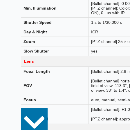
[Bullet channel]: 0.0
Min. Illumination
[PTZ channel]: Colo
ON), 0 Lux with IR
Shutter Speed
1 s to 1/30,000 s
Day & Night
ICR
Zoom
[PTZ channel] 25 × opt
Slow Shutter
yes
Lens
Focal Length
[Bullet channel] 2.8
[Bullet channel] horizo
FOV
field of view: 113.3°, 
of view: 33° to 1.4°, 
Focus
auto, manual, semi-a
Aperture
[Bullet channel]: F1.
Zoom Speed
[PTZ channel]: appro
Illuminator