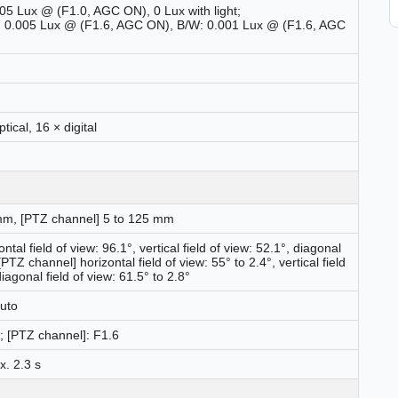
005 Lux @ (F1.0, AGC ON), 0 Lux with light;
r: 0.005 Lux @ (F1.6, AGC ON), B/W: 0.001 Lux @ (F1.6, AGC
ical, 16 × digital
 mm, [PTZ channel] 5 to 125 mm
ntal field of view: 96.1°, vertical field of view: 52.1°, diagonal
[PTZ channel] horizontal field of view: 55° to 2.4°, vertical field
diagonal field of view: 61.5° to 2.8°
uto
0; [PTZ channel]: F1.6
x. 2.3 s