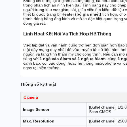
Không chỉ dừng lại ở giám sát thụ động, camera còn được
trong phân tích an ninh hiện đại. Tính năng này cho phép
người trong khu vực giám sát, giúp việc tìm kiếm dữ liệu
thiết bị được trang bị
Heater (bộ gia nhiệt)
tích hợp, cho
tránh đóng băng ống kính và mô-tơ đặc biệt quan trọng v
đông giá rét.
Linh Hoạt Kết Nối Và Tích Hợp Hệ Thống
Việc lắp đặt và vận hành cũng trở nên đơn giản hơn bao g
một dây mạng duy nhất để vừa truyền tải dữ liệu hình ảnh
nguồn và tăng tính thẩm mỹ cho công trình. Nếu cần mở r
sàng với
1 ngõ vào Alarm và 1 ngõ ra Alarm
, cùng
1 ng
cảnh báo, còi báo động, hoặc hệ thống microphone và loa
ngay tại hiện trường.
Thông số kỹ thuật
Camera
[Bullet channel] 1/2
Image Sensor
Scan CMOS
Max. Resolution
[Bullet channel] 256