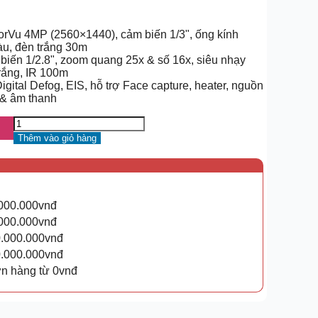
rVu 4MP (2560×1440), cảm biến 1/3", ống kính
àu, đèn trắng 30m
iến 1/2.8", zoom quang 25x & số 16x, siêu nhạy
rắng, IR 100m
tal Defog, EIS, hỗ trợ Face capture, heater, nguồn
 & âm thanh
Thêm vào giỏ hàng
.000.000vnđ
.000.000vnđ
0.000.000vnđ
0.000.000vnđ
ơn hàng từ 0vnđ