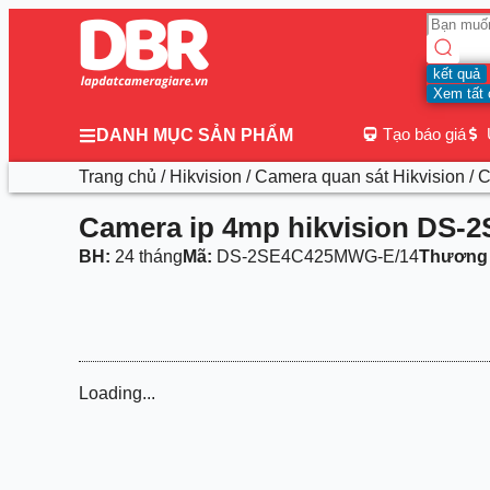
kết quả
Xem tất 
Tạo báo giá
DANH MỤC SẢN PHẨM
Trang chủ
/
Hikvision
/
Camera quan sát Hikvision
/ 
Camera ip 4mp hikvision DS
BH:
24 tháng
Mã:
DS-2SE4C425MWG-E/14
Thương 
Loading...