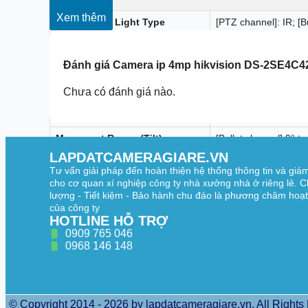
Xem thêm
Supplement Light Type
[PTZ channel]: IR; [B
Supplement Light Range
[PTZ channel]: up to 
Đánh giá
Camera ip 4mp hikvision DS-2SE4C
Smart Supplement Light
Yes
PTZ
Chưa có đánh giá nào.
Movement Range (Pan)
360° endless
Movement Range (Tilt)
[Bullet channel] 9° t
LAPDATCAMERAGIARE.VN
Pan Speed
Pan speed: configurab
Tư vấn giải pháp đến hoàn thiện hệ thống thông tin và giá
cho cơ quan xí nghiệp công ty nhà xưởng nhà ở riêng lẻ. C
Tilt Speed
Tilt speed: configura
lượng - Tiết kiệm - Bảo hành chu đáo là phương châm hoạ
Proportional Pan
yes
của công ty
HOTLINE HỖ TRỢ
Presets
300
0909 765 046
0968 146 148
Preset Freezing
yes
Patrol Scan
8 patrols, up to 32 p
Pattern Scan
4 pattern scans
© Copyright 2014 - 2026 by lapdatcameragiare.vn. All Rights