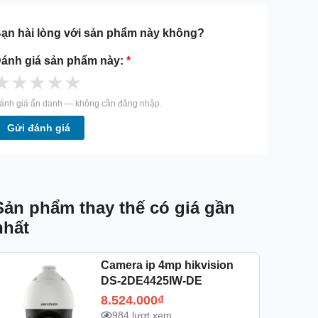
ạn hài lòng với sản phẩm này không?
ánh giá sản phẩm này:
*
★
★
★
★
★
ánh giá ẩn danh — không cần đăng nhập.
Gửi đánh giá
Sản phẩm thay thế có giá gần
nhất
Camera ip 4mp hikvision
DS-2DE4425IW-DE
8.524.000
₫
984 lượt xem