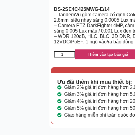
DS-2SE4C425MWG-E/14
– TandemVu gồm camera cố định Colo
2.8mm, siêu nhạy sáng 0.0005 Lux m
– Camera PTZ DarkFighter 4MP, cảm b
sáng 0.005 Lux màu / 0.001 Lux đen t
– WDR 120dB, HLC, BLC, 3D DNR, Digi
12VDC/PoE+, 1 ngõ vào/ra báo động
Thêm vào tạo báo giá
Ưu đãi thêm khi mua thiết bị:
Giảm 2% giá trị đơn hàng hơn 2
Giảm 3% giá trị đơn hàng hơn 5
Giảm 4% giá trị đơn hàng hơn 2
Giảm 5% giá trị đơn hàng hơn 5
Giao hàng miễn phí toàn quốc đ