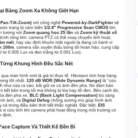
Đại Bàng Zoom Xa Không Giới Hạn
(Pan-Tilt-Zoom)
với công nghệ
Powered-by-DarkFighter
sẽ
 Được trang bị cảm biến
1/2.8″ Progressive Scan CMOS
lớn
n tượng với
Zoom quang học 25 lần
và
Zoom kỹ thuật số
rình rộng lớn: camera PTZ có thể xoay chuyển linh hoạt,
răm mét
, hay xác định khuôn mặt người lạ đang có hành vi
ến 100m
, camera vẫn xuyên thấu bóng tối hoàn hảo, cung cấp
ỉ từ 0.005 Lux và đen trắng từ 0.001 Lux).
 Từng Khung Hình Đều Sắc Nét
qua màn hình mới là giá trị thực tế. Hikvision tích hợp hàng
ượng tốt nhất.
120 dB WDR (Wide Dynamic Range)
là “cứu
h như cửa ra vào, bãi giữ xe có ánh đèn pha. Nó đảm bảo
hi tiết bên trong tối mà không bị lóa hay tối đen. Bên cạnh đó,
óa đèn pha xe,
BLC (Back Light Compensation)
bù sáng
ình ảnh, và
Digital Defog
chống sương mù giúp hình ảnh
 cả trong điều kiện thời tiết khắc nghiệt. Đặc biệt,
EIS
à vị cứu tinh khi camera phải hoạt động trong môi trường có
n định.
ace Capture Và Thiết Kế Bền Bỉ