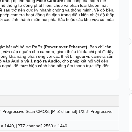
 trang bị tính năng
Face Capture
một công cụ mạnh mẽ
 hệ thống tự động phát hiện, chụp và phân loại khuôn mặt
 về sau trở nên cực kỳ nhanh chóng và thông minh. Về độ bền,
 phép camera hoạt động ổn định trong điều kiện nhiệt độ thấp,
ới các tỉnh thành miền núi phía Bắc hoặc các khu vực có mùa
iờ hết với hỗ trợ
PoE+ (Power over Ethernet)
. Bạn chỉ cần
, vừa cấp nguồn cho camera, giảm thiểu tối đa chi phí đi dây
ộng khả năng phản ứng với các thiết bị ngoại vi, camera sẵn
õ vào Audio và 1 ngõ ra Audio
, cho phép kết nối với đèn
 ngoài để thực hiện cảnh báo bằng âm thanh trực tiếp đến
.8″ Progressive Scan CMOS, [PTZ channel] 1/2.8″ Progressive
0 × 1440, [PTZ channel] 2560 × 1440