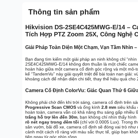
Thông tin sản phẩm
Hikvision DS-2SE4C425MWG-E/14 – C
Tích Hợp PTZ Zoom 25X, Công Nghệ C
Giải Pháp Toàn Diện Một Chạm, Vạn Tầm Nhìn –
Bạn đang tìm kiếm một giải pháp an ninh không chỉ “nhìn 
2SE4C425MWG-E/14 không đơn thuần là một chiếc camera,
hoàn hảo giữa một camera cố định góc rộng và một mô-t
kế “TandemVu” này giải quyết triệt để bài toán nan giải: 
khoảng cách để nhận diện chi tiết, thay thế hiệu quả cho
Camera Cố Định ColorVu: Giác Quan Thứ 6 Giữ
Không phải chờ đến khi trời sáng, camera cố định trên 
Progressive Scan CMOS
và ống kính
2.8 mm
siêu khẩu
hoàn toàn, camera vẫn có khả năng thu sáng gấp nhiều l
trắng hỗ trợ lên đến 30m
, bạn không chỉ nhìn thấy hìn
rõ nét ngay trong đêm tối
(chỉ với 0.0005 Lux). Trong t
sân vườn, bãi đỗ xe, camera cố định sẽ đóng vai trò như 
cảnh một cách rõ ràng với màu sắc thực tế, giúp bạn khôn
tiện ngay từ góc nhìn rộng.