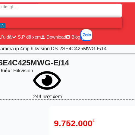
cả
Ưu đãi
S.P đã xem
Download
Blog
Camera ip 4mp hikvision DS-2SE4C425MWG-E/14
-2SE4C425MWG-E/14
hiệu:
Hikvision
244 lượt xem
9.752.000
₫