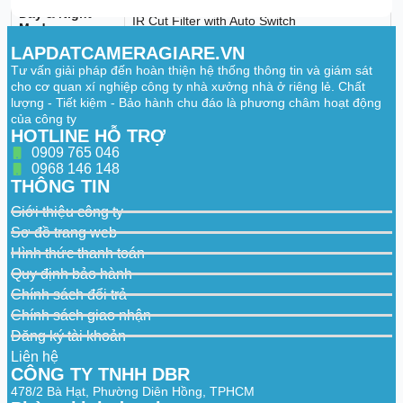
Day & Night
IR Cut Filter with Auto Switch
Mode
LAPDATCAMERAGIARE.VN
WDR
120 dB
Tư vấn giải pháp đến hoàn thiện hệ thống thông tin và giám sát
cho cơ quan xí nghiệp công ty nhà xưởng nhà ở riêng lẻ. Chất
Aperture
F 1.6
lượng - Tiết kiệm - Bảo hành chu đáo là phương châm hoạt động
Image Effect
của công ty
HOTLINE HỖ TRỢ
Bi-spectrum
Display the details of optical channel on
0909 765 046
Image Fusion
thermal channel
0968 146 148
THÔNG TIN
Target
Yes. Supported in white hot and black hot
Coloration
mode.
Giới thiệu công ty
Sơ đồ trang web
Illuminator
Hình thức thanh toán
IR Distance
Up to 30 m
Quy định bảo hành
Chính sách đổi trả
IR Intensity and
Automatically adjusted
Chính sách giao nhận
Angle
Đăng ký tài khoản
Audible and Visual Alarm
Liên hệ
CÔNG TY TNHH DBR
White Light
Up to 30 m
478/2 Bà Hạt, Phường Diên Hồng, TPHCM
Range