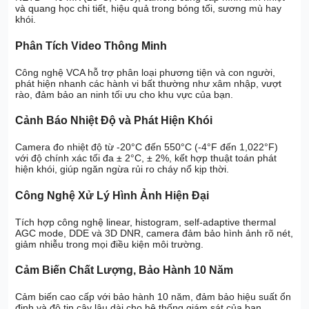
và quang học chi tiết, hiệu quả trong bóng tối, sương mù hay
khói.
Phân Tích Video Thông Minh
Công nghệ VCA hỗ trợ phân loại phương tiện và con người,
phát hiện nhanh các hành vi bất thường như xâm nhập, vượt
rào, đảm bảo an ninh tối ưu cho khu vực của bạn.
Cảnh Báo Nhiệt Độ và Phát Hiện Khói
Camera đo nhiệt độ từ -20°C đến 550°C (-4°F đến 1,022°F)
với độ chính xác tối đa ± 2°C, ± 2%, kết hợp thuật toán phát
hiện khói, giúp ngăn ngừa rủi ro cháy nổ kịp thời.
Công Nghệ Xử Lý Hình Ảnh Hiện Đại
Tích hợp công nghệ linear, histogram, self-adaptive thermal
AGC mode, DDE và 3D DNR, camera đảm bảo hình ảnh rõ nét,
giảm nhiễu trong mọi điều kiện môi trường.
Cảm Biến Chất Lượng, Bảo Hành 10 Năm
Cảm biến cao cấp với bảo hành 10 năm, đảm bảo hiệu suất ổn
định và độ tin cậy lâu dài cho hệ thống giám sát của bạn.