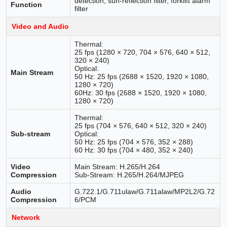
detection, sun-reflection filter, forklift alarm
Function
filter
Video and Audio
Thermal:
25 fps (1280 × 720, 704 × 576, 640 × 512,
320 × 240)
Optical:
Main Stream
50 Hz: 25 fps (2688 × 1520, 1920 × 1080,
1280 × 720)
60Hz: 30 fps (2688 × 1520, 1920 × 1080,
1280 × 720)
Thermal:
25 fps (704 × 576, 640 × 512, 320 × 240)
Sub-stream
Optical:
50 Hz: 25 fps (704 × 576, 352 × 288)
60 Hz: 30 fps (704 × 480, 352 × 240)
Video
Main Stream: H.265/H.264
Compression
Sub-Stream: H.265/H.264/MJPEG
Audio
G.722.1/G.711ulaw/G.711alaw/MP2L2/G.72
Compression
6/PCM
Network