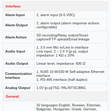
Interface
Alarm Input
2, alarm input (0-5 VDC)
2, alarm output (alarm response actions
Alarm Output
configurable)
SD recording/Relay output/Smart
Alarm Action
capture/FTP upload/Email linkage
1, 3.5 mm Mic in/Line in interface
Audio Input
Line input: 2 – 2.4 V [p-p], output
impedance: 1 KΩ ± 10%
Audio Output
Linear level, impedance: 600 Ω
1, RJ45 10 M/100 M Self-adaptive Ethernet
Communication
interface.
Interface
1, RS-485 interface (half duplex)
Analog Output
1.0V [p-p]/75Ω, PAL/NTSC/BNC
General
32 languages English, Russian, Estonian,
Bulgarian, Hungarian, Greek, German,