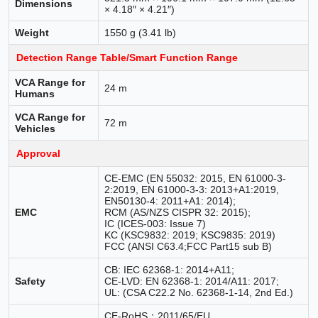
Dimensions
× 4.18″ × 4.21″)
Weight
1550 g (3.41 lb)
Detection Range Table/Smart Function Range
VCA Range for
24 m
Humans
VCA Range for
72 m
Vehicles
Approval
CE-EMC (EN 55032: 2015, EN 61000-3-
2:2019, EN 61000-3-3: 2013+A1:2019,
EN50130-4: 2011+A1: 2014);
EMC
RCM (AS/NZS CISPR 32: 2015);
IC (ICES-003: Issue 7)
KC (KSC9832: 2019; KSC9835: 2019)
FCC (ANSI C63.4;FCC Part15 sub B)
CB: IEC 62368-1: 2014+A11;
Safety
CE-LVD: EN 62368-1: 2014/A11: 2017;
UL: (CSA C22.2 No. 62368-1-14, 2nd Ed.)
CE-RoHS：2011/65/EU,