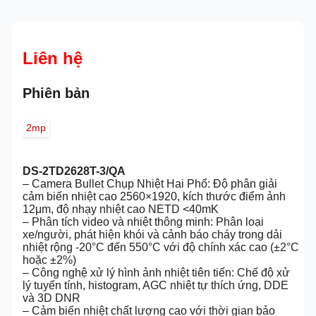
Liên hệ
Phiên bản
2mp
DS-2TD2628T-3/QA
– Camera Bullet Chụp Nhiệt Hai Phổ: Độ phân giải
cảm biến nhiệt cao 2560×1920, kích thước điểm ảnh
12μm, độ nhạy nhiệt cao NETD <40mK
– Phân tích video và nhiệt thông minh: Phân loại
xe/người, phát hiện khói và cảnh báo cháy trong dải
nhiệt rộng -20°C đến 550°C với độ chính xác cao (±2°C
hoặc ±2%)
– Công nghệ xử lý hình ảnh nhiệt tiên tiến: Chế độ xử
lý tuyến tính, histogram, AGC nhiệt tự thích ứng, DDE
và 3D DNR
– Cảm biến nhiệt chất lượng cao với thời gian bảo