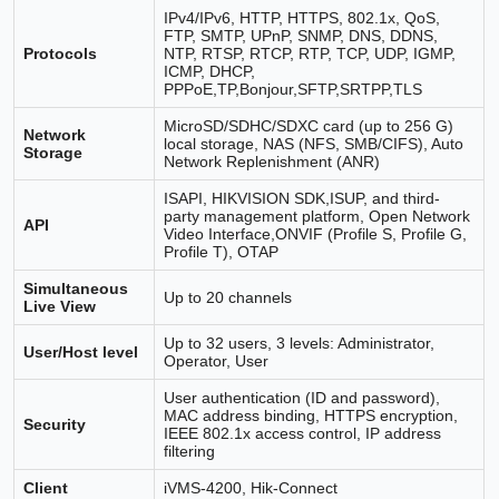
IPv4/IPv6, HTTP, HTTPS, 802.1x, QoS,
FTP, SMTP, UPnP, SNMP, DNS, DDNS,
Protocols
NTP, RTSP, RTCP, RTP, TCP, UDP, IGMP,
ICMP, DHCP,
PPPoE,TP,Bonjour,SFTP,SRTPP,TLS
MicroSD/SDHC/SDXC card (up to 256 G)
Network
local storage, NAS (NFS, SMB/CIFS), Auto
Storage
Network Replenishment (ANR)
ISAPI, HIKVISION SDK,ISUP, and third-
party management platform, Open Network
API
Video Interface,ONVIF (Profile S, Profile G,
Profile T), OTAP
Simultaneous
Up to 20 channels
Live View
Up to 32 users, 3 levels: Administrator,
User/Host level
Operator, User
User authentication (ID and password),
MAC address binding, HTTPS encryption,
Security
IEEE 802.1x access control, IP address
filtering
Client
iVMS-4200, Hik-Connect