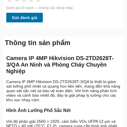
Đánh giá ẩn danh — không cần đăng nhập.
Gửi đánh giá
Thông tin sản phẩm
Camera IP 4MP Hikvision DS-2TD2628T-
3/QA An Ninh và Phòng Cháy Chuyên
Nghiệp
Camera IP 4MP Hikvision DS-2TD2628T-3/QA là thiết bị giám
sát lưỡng phổ nhiệt và quang học tiên tiến, mang đến khả năng
quan sát sắc nét và bảo vệ toàn diện. Với tính năng phân tích
video và cảnh báo nhiệt độ, đây là giải pháp lý tưởng cho các
khu vực nhạy cảm.
Hình Ảnh Lưỡng Phổ Sắc Nét
Với độ phân giải 2560 × 1920, cảm biến VOx UFPA 12 μm và
NETD < 40 mK (25°C, F1.0), camera cung cấp hình ảnh nhiệt