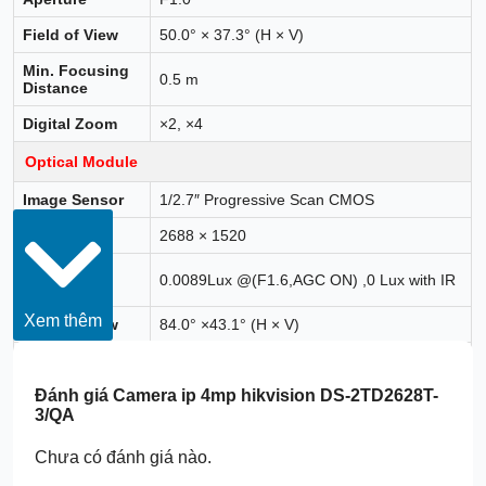
Field of View
50.0° × 37.3° (H × V)
Min. Focusing
0.5 m
Distance
Digital Zoom
×2, ×4
Optical Module
Image Sensor
1/2.7″ Progressive Scan CMOS
Resolution
2688 × 1520
Min.
0.0089Lux @(F1.6,AGC ON) ,0 Lux with IR
Illumination
Xem thêm
Field of View
84.0° ×43.1° (H × V)
Focal Length
4.3 mm
Đánh giá
Camera ip 4mp hikvision DS-2TD2628T-
Shutter Speed
1 s to 1/100,000 s
3/QA
MWB/AWB1/Locked WB/Fluorescent
White Balance
Lamp/Incandescent Lamp/Warm Light
Chưa có đánh giá nào.
Lamp/Natural Light