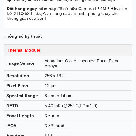
Đặt hàng ngay hôm nay
để sở hữu Camera IP 4MP Hikvision
DS-2TD2628T-3/QA và nâng cao an ninh, phòng cháy cho
không gian của bạn!
Thông số kỹ thuật
Thermal Module
Vanadium Oxide Uncooled Focal Plane
Image Sensor
Arrays
Resolution
256 x 192
Pixel Pitch
12 μm
Spectral Range
8 μm to 14 μm
NETD
≤ 40 mK (@25° C,F# = 1.0)
Focal Length
3.6 mm
IFOV
3.33 mrad
Aperture
F1.0