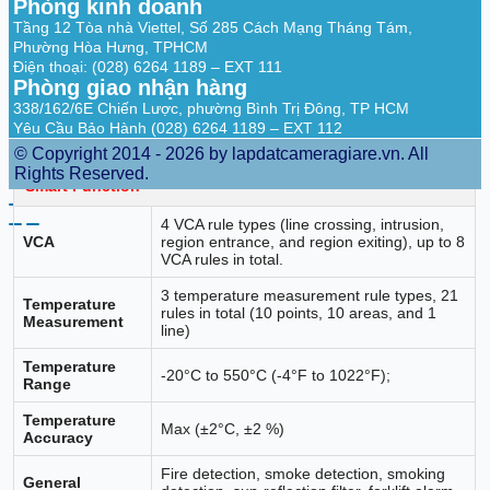
Phòng kinh doanh
Yes. White light alarm with adjustable
Tầng 12 Tòa nhà Viettel, Số 285 Cách Mạng Tháng Tám,
Visual Alarm
flashing frequencies
Phường Hòa Hưng, TPHCM
Điện thoại: (028) 6264 1189 – EXT 111
Yes, for three types of audible alarm (VCA
Phòng giao nhận hàng
and Temperature Exception)
338/162/6E Chiến Lược, phường Bình Trị Đông, TP HCM
Audio alarm
3 preset voice alerts (one for each)
Yêu Cầu Bảo Hành (028) 6264 1189 – EXT 112
6 importable user-defined voice alerts (6
options shared in the two types)
© Copyright 2014 - 2026 by lapdatcameragiare.vn. All
Rights Reserved.
Smart Function
4 VCA rule types (line crossing, intrusion,
VCA
region entrance, and region exiting), up to 8
VCA rules in total.
3 temperature measurement rule types, 21
Temperature
rules in total (10 points, 10 areas, and 1
Measurement
line)
Temperature
-20°C to 550°C (-4°F to 1022°F);
Range
Temperature
Max (±2°C, ±2 %)
Accuracy
Fire detection, smoke detection, smoking
General