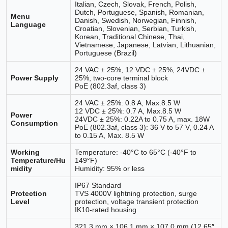
Italian, Czech, Slovak, French, Polish,
Dutch, Portuguese, Spanish, Romanian,
Menu
Danish, Swedish, Norwegian, Finnish,
Language
Croatian, Slovenian, Serbian, Turkish,
Korean, Traditional Chinese, Thai,
Vietnamese, Japanese, Latvian, Lithuanian,
Portuguese (Brazil)
24 VAC ± 25%, 12 VDC ± 25%, 24VDC ±
Power Supply
25%, two-core terminal block
PoE (802.3af, class 3)
24 VAC ± 25%: 0.8 A, Max.8.5 W
12 VDC ± 25%: 0.7 A, Max.8.5 W
Power
24VDC ± 25%: 0.22A to 0.75 A, max. 18W
Consumption
PoE (802.3af, class 3): 36 V to 57 V, 0.24 A
to 0.15 A, Max. 8.5 W
Working
Temperature: -40°C to 65°C (-40°F to
Temperature/Hu
149°F)
midity
Humidity: 95% or less
IP67 Standard
Protection
TVS 4000V lightning protection, surge
Level
protection, voltage transient protection
IK10-rated housing
321.3 mm × 106.1 mm × 107.0 mm (12.65″