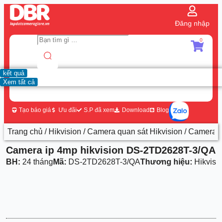
Đăng nhập
0
kết quả
Xem tất cả
Tạo báo giá
Ưu đãi
S.P đã xem
Download
Blog
Trang chủ
/
Hikvision
/
Camera quan sát Hikvision
/ Camera 
Camera ip 4mp hikvision DS-2TD2628T-3/QA
BH:
24 tháng
Mã:
DS-2TD2628T-3/QA
Thương hiệu:
Hikvisi