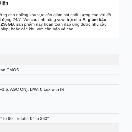
Diện
ưởng cho những khu vực cần giám sát chất lượng cao với độ
 động 24/7. Với các tính năng vượt trội như
AI giảm báo
n 256GB
, sản phẩm này hoàn toàn đáp ứng được nhu cầu
ghiệp, hoặc các khu vực cần bảo vệ cao.
 Scan CMOS
F1.6, AGC ON), B/W: 0 Lux with IR
0° to 90°, rotate: 0° to 360°