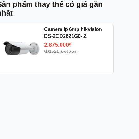
Sản phẩm thay thế có giá gần
nhất
Camera ip 6mp hikvision
DS-2CD2621G0-IZ
2.875.000
₫
1521 lượt xem