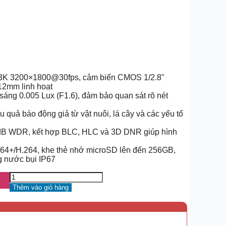
 3K 3200×1800@30fps, cảm biến CMOS 1/2.8"
12mm linh hoạt
áng 0.005 Lux (F1.6), đảm bảo quan sát rõ nét
ệu quả báo động giả từ vật nuôi, lá cây và các yếu tố
dB WDR, kết hợp BLC, HLC và 3D DNR giúp hình
264+/H.264, khe thẻ nhớ microSD lên đến 256GB,
g nước bụi IP67
Thêm vào giỏ hàng