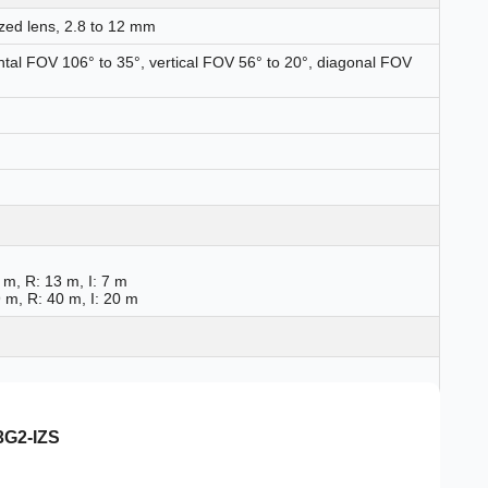
ized lens, 2.8 to 12 mm
ntal FOV 106° to 35°, vertical FOV 56° to 20°, diagonal FOV
 m, R: 13 m, I: 7 m
 m, R: 40 m, I: 20 m
3G2-IZS