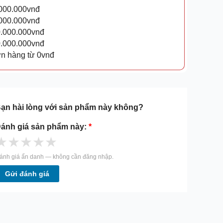
.000.000vnđ
.000.000vnđ
0.000.000vnđ
0.000.000vnđ
ơn hàng từ 0vnđ
ạn hài lòng với sản phẩm này không?
ánh giá sản phẩm này:
*
★
★
★
★
★
ánh giá ẩn danh — không cần đăng nhập.
Gửi đánh giá