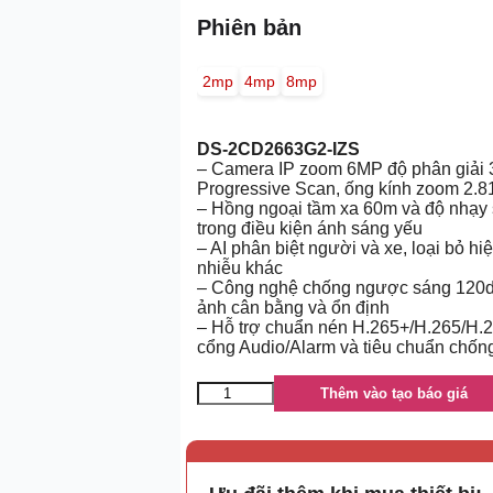
Phiên bản
2mp
4mp
8mp
DS-2CD2663G2-IZS
– Camera IP zoom 6MP độ phân giải
Progressive Scan, ống kính zoom 2.8
– Hồng ngoại tầm xa 60m và độ nhạy s
trong điều kiện ánh sáng yếu
– AI phân biệt người và xe, loại bỏ hi
nhiễu khác
– Công nghệ chống ngược sáng 120
ảnh cân bằng và ổn định
– Hỗ trợ chuẩn nén H.265+/H.265/H.
cổng Audio/Alarm và tiêu chuẩn chốn
Thêm vào tạo báo giá