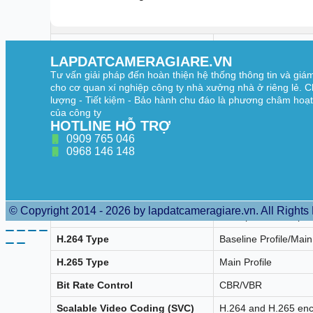
Video
50 Hz: 25 fps (3200 
Main Stream
60 Hz: 30 fps (3200 
LAPDATCAMERAGIARE.VN
Tư vấn giải pháp đến hoàn thiện hệ thống thông tin và giá
50 Hz: 25 fps (1280 
Sub-Stream
cho cơ quan xí nghiệp công ty nhà xưởng nhà ở riêng lẻ. C
60 Hz: 30 fps (1280 
lượng - Tiết kiệm - Bảo hành chu đáo là phương châm hoạ
của công ty
50 Hz: 10 fps (1920 
HOTLINE HỖ TRỢ
Third Stream
60 Hz: 10 fps (1920 
*Third stream is supp
0909 765 046
0968 146 148
Main stream: H.265/
Sub-stream: H.265/
Video Compression
Third stream: H.265
*Third stream is supp
© Copyright 2014 - 2026 by lapdatcameragiare.vn. All Rights
Video Bit Rate
32 Kbps to 16 Mbps
H.264 Type
Baseline Profile/Main 
H.265 Type
Main Profile
Bit Rate Control
CBR/VBR
Scalable Video Coding (SVC)
H.264 and H.265 en