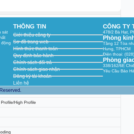
× 1800, 2688 × 1520, 1920 × 1080, 1280 × 720)
× 1800, 2688 × 1520, 1920 × 1080, 1280 × 720)
THÔNG TIN
CÔNG TY 
m sát
478/2 Bà Hạt, 
x 720, 640 × 480, 640 × 360)
Giới thiệu công ty
Phòng kin
hất
x 720, 640 × 480, 640 × 360)
Sơ đồ trang web
t động
Tầng 12 Tòa nh
Hình thức thanh toán
× 1080, 1280 × 720, 640 × 480, 640 × 360)
Hưng, TPHCM
× 1080, 1280 × 720, 640 × 480, 640 × 360)
Điện thoại: (02
Quy định bảo hành
orted under certain settings.
Phòng gia
Chính sách đổi trả
338/162/6E Chi
H.264/H.264+/H.265+
Chính sách giao nhận
Yêu Cầu Bảo Hà
H.264/MJPEG
Đăng ký tài khoản
/H.264
orted under certain settings.
Liên hệ
 Reserved.
Profile/High Profile
coding