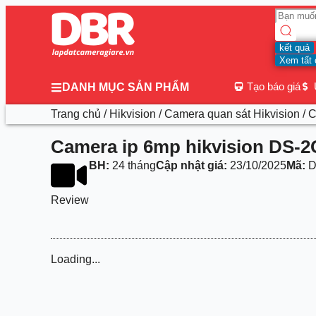
kết quả
Xem tất 
Tạo báo giá
DANH MỤC SẢN PHẨM
Trang chủ
/
Hikvision
/
Camera quan sát Hikvision
/ 
Camera ip 6mp hikvision DS-
BH:
24 tháng
Cập nhật giá:
23/10/2025
Mã:
D
Review
Loading...