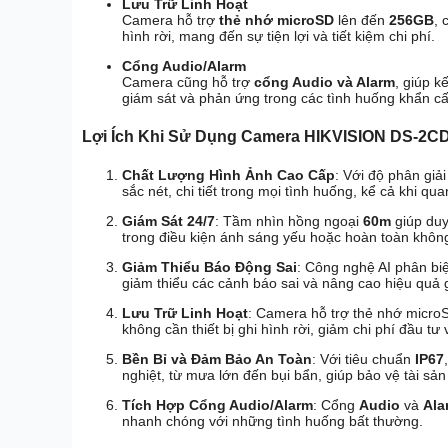
Lưu Trữ Linh Hoạt
Camera hỗ trợ
thẻ nhớ microSD
lên đến
256GB
, 
hình rời, mang đến sự tiện lợi và tiết kiệm chi phí.
Cổng Audio/Alarm
Camera cũng hỗ trợ
cổng Audio và Alarm
, giúp k
giám sát và phản ứng trong các tình huống khẩn cấ
Lợi Ích Khi Sử Dụng Camera HIKVISION DS-2C
Chất Lượng Hình Ảnh Cao Cấp
: Với độ phân giả
sắc nét, chi tiết trong mọi tình huống, kể cả khi qua
Giám Sát 24/7
: Tầm nhìn hồng ngoại
60m
giúp duy
trong điều kiện ánh sáng yếu hoặc hoàn toàn khôn
Giảm Thiểu Báo Động Sai
: Công nghệ AI phân bi
giảm thiểu các cảnh báo sai và nâng cao hiệu quả 
Lưu Trữ Linh Hoạt
: Camera hỗ trợ thẻ nhớ micr
không cần thiết bị ghi hình rời, giảm chi phí đầu tư 
Bền Bỉ và Đảm Bảo An Toàn
: Với tiêu chuẩn
IP67
nghiệt, từ mưa lớn đến bụi bẩn, giúp bảo vệ tài sản
Tích Hợp Cổng Audio/Alarm
: Cổng
Audio
và
Ala
nhanh chóng với những tình huống bất thường.