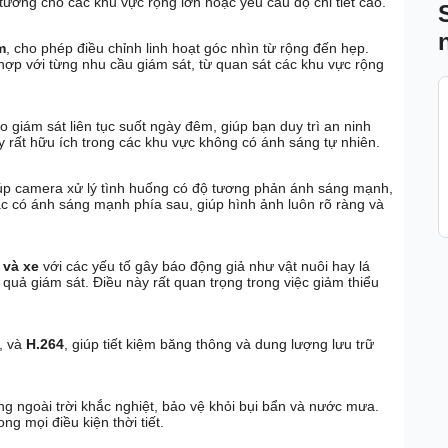
 lý tưởng cho các khu vực rộng lớn hoặc yêu cầu độ chi tiết cao.
m
, cho phép điều chỉnh linh hoạt góc nhìn từ rộng đến hẹp.
ợp với từng nhu cầu giám sát, từ quan sát các khu vực rộng
 giám sát liên tục suốt ngày đêm, giúp bạn duy trì an ninh
y rất hữu ích trong các khu vực không có ánh sáng tự nhiên.
p camera xử lý tình huống có độ tương phản ánh sáng mạnh,
ặc có ánh sáng mạnh phía sau, giúp hình ảnh luôn rõ ràng và
 và xe
với các yếu tố gây báo động giả như vật nuôi hay lá
 quả giám sát. Điều này rất quan trọng trong việc giảm thiểu
, và
H.264
, giúp tiết kiệm băng thông và dung lượng lưu trữ
ng ngoài trời khắc nghiệt, bảo vệ khỏi bụi bẩn và nước mưa.
g mọi điều kiện thời tiết.