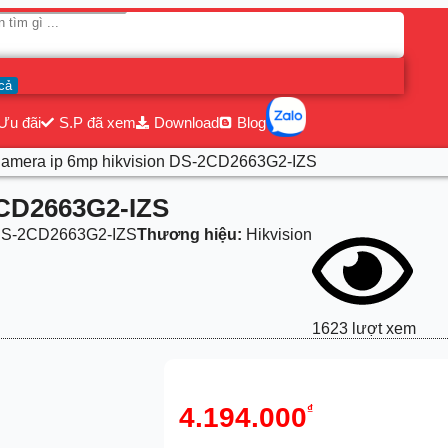
cả
Ưu đãi
S.P đã xem
Download
Blog
Camera ip 6mp hikvision DS-2CD2663G2-IZS
2CD2663G2-IZS
S-2CD2663G2-IZS
Thương hiệu:
Hikvision
1623 lượt xem
4.194.000
₫