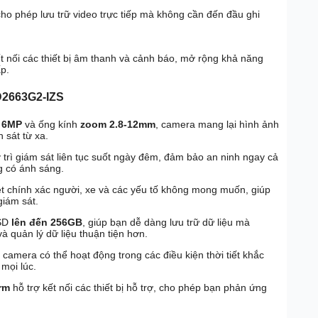
cho phép lưu trữ video trực tiếp mà không cần đến đầu ghi
ết nối các thiết bị âm thanh và cảnh báo, mở rộng khả năng
p.
D2663G2-IZS
i
6MP
và ống kính
zoom 2.8-12mm
, camera mang lại hình ảnh
n sát từ xa.
 trì giám sát liên tục suốt ngày đêm, đảm bảo an ninh ngay cả
g có ánh sáng.
ệt chính xác người, xe và các yếu tố không mong muốn, giúp
giám sát.
oSD
lên đến 256GB
, giúp bạn dễ dàng lưu trữ dữ liệu mà
và quản lý dữ liệu thuận tiện hơn.
, camera có thể hoạt động trong các điều kiện thời tiết khắc
 mọi lúc.
rm
hỗ trợ kết nối các thiết bị hỗ trợ, cho phép bạn phản ứng