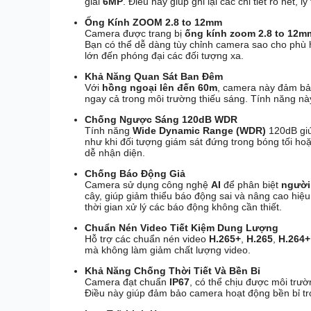
giải
6MP
. Điều này giúp ghi lại các chi tiết rõ nét,
Ống Kính ZOOM 2.8 to 12mm
Camera được trang bị
ống kính zoom 2.8 to 12m
Bạn có thể dễ dàng tùy chỉnh camera sao cho phù h
lớn đến phóng đại các đối tượng xa.
Khả Năng Quan Sát Ban Đêm
Với
hồng ngoại lên đến 60m
, camera này đảm bảo
ngay cả trong môi trường thiếu sáng. Tính năng nà
Chống Ngược Sáng 120dB WDR
Tính năng
Wide Dynamic Range (WDR)
120dB giú
như khi đối tượng giám sát đứng trong bóng tối ho
dễ nhận diện.
Chống Báo Động Giả
Camera sử dụng công nghệ
AI
để phân biệt
người
cây, giúp giảm thiểu báo động sai và nâng cao hiệu
thời gian xử lý các báo động không cần thiết.
Chuẩn Nén Video Tiết Kiệm Dung Lượng
Hỗ trợ các chuẩn nén video
H.265+
,
H.265
,
H.264+
mà không làm giảm chất lượng video.
Khả Năng Chống Thời Tiết Và Bền Bỉ
Camera đạt chuẩn
IP67
, có thể chịu được môi trườ
Điều này giúp đảm bảo camera hoạt động bền bỉ tron