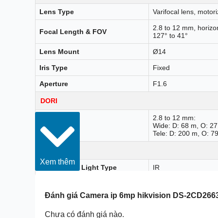
Lens Type
Varifocal lens, motor
2.8 to 12 mm, horizo
Focal Length & FOV
127° to 41°
Lens Mount
Ø14
Iris Type
Fixed
Aperture
F1.6
DORI
2.8 to 12 mm:
DORI
Wide: D: 68 m, O: 27
Tele: D: 200 m, O: 79
Illuminator
Xem thêm
Supplement Light Type
IR
Supplement Light Range
Up to 60 m
Đánh giá
Camera ip 6mp hikvision DS-2CD266
Smart Supplement Light
Yes
Chưa có đánh giá nào.
IR Wavelength
850 nm