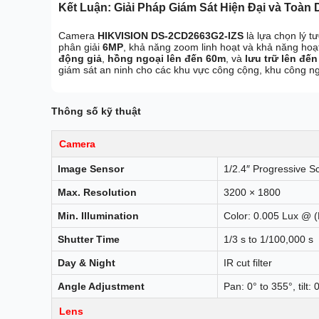
Kết Luận: Giải Pháp Giám Sát Hiện Đại và Toàn 
Camera
HIKVISION DS-2CD2663G2-IZS
là lựa chọn lý t
phân giải
6MP
, khả năng zoom linh hoạt và khả năng hoạt
động giả
,
hồng ngoại lên đến 60m
, và
lưu trữ lên đế
giám sát an ninh cho các khu vực công cộng, khu công n
Thông số kỹ thuật
Camera
Image Sensor
1/2.4″ Progressive
Max. Resolution
3200 × 1800
Min. Illumination
Color: 0.005 Lux @ (
Shutter Time
1/3 s to 1/100,000 s
Day & Night
IR cut filter
Angle Adjustment
Pan: 0° to 355°, tilt: 
Lens