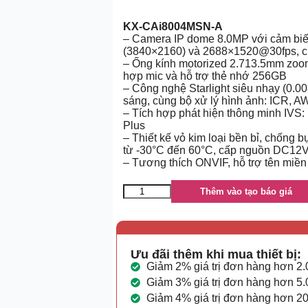
KX-CAi8004MSN-A
– Camera IP dome 8.0MP với cảm biến
(3840×2160) và 2688×1520@30fps, c
– Ống kính motorized 2.713.5mm zoom 
hợp mic và hỗ trợ thẻ nhớ 256GB
– Công nghệ Starlight siêu nhạy (0
sáng, cùng bộ xử lý hình ảnh: ICR,
– Tích hợp phát hiện thông minh IVS:
Plus
– Thiết kế vỏ kim loại bền bỉ, chống 
từ -30°C đến 60°C, cấp nguồn DC12
– Tương thích ONVIF, hỗ trợ tên miền
Thêm vào tạo báo giá
Ưu đãi thêm khi mua thiết bị:
Giảm 2% giá trị đơn hàng hơn 2
Giảm 3% giá trị đơn hàng hơn 5
Giảm 4% giá trị đơn hàng hơn 2