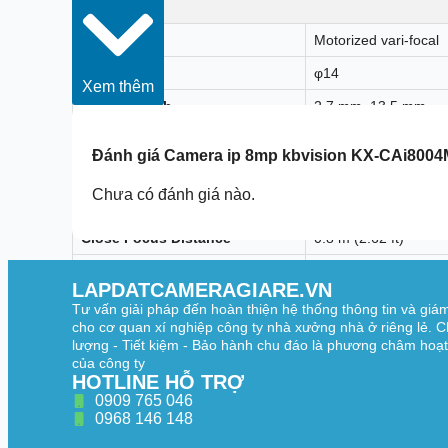
Lens
Lens Type
Motorized vari-focal
Lens Mount
φ14
Xem thêm
Focal Length
2.7 mm–13.5 mm
Max. Aperture
F1.5
Đánh giá
Camera ip 8mp kbvision KX-CAi800
Field of View
H: 113°–31°; V: 58°–
Chưa có đánh giá nào.
Iris Control
Fixed
Close Focus Distance
0.8 m (2.62 ft)
Lens
W
Detect
85.3 m (279.8
LAPDATCAMERAGIARE.VN
Observe
34.1 m (111
Tư vấn giải pháp đến hoàn thiện hệ thống thông tin và giá
Recognize
17.1 m (5
cho cơ quan xí nghiệp công ty nhà xưởng nhà ở riêng lẻ. C
Identify
8.5 m (27.89
DORI Distance
lượng - Tiết kiệm - Bảo hành chu đáo là phương châm hoạ
Lens
T
của công ty
Detect
280.0 m (918.
HOTLINE HỖ TRỢ
Observe
112.0 m (36
Recognize
56.0 m (1
0909 765 046
Identify
28.0 m (97.8
0968 146 148