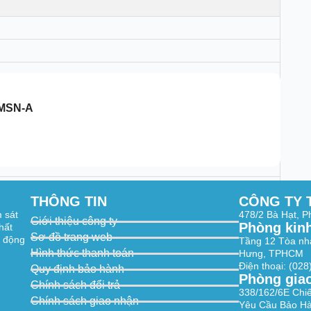
4MSN-A
18°; D: 138°–36°
6 ft)
THÔNG TIN
CÔNG TY 
.88 ft)
m sát
478/2 Bà Hạt, 
Giới thiệu công ty
6.10 ft)
Phòng kin
hất
 ft)
Sơ đồ trang web
t động
Tầng 12 Tòa nh
Hình thức thanh toán
Hưng, TPHCM
64 ft)
7.45 ft)
Điện thoại: (02
Quy định bảo hành
83.73 ft)
Phòng gia
Chính sách đổi trả
6 ft)
338/162/6E Chi
Chính sách giao nhận
Yêu Cầu Bảo Hà