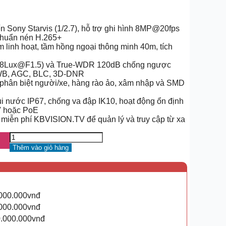
 Sony Starvis (1/2.7), hỗ trợ ghi hình 8MP@20fps
huẩn nén H.265+
linh hoạt, tầm hồng ngoại thông minh 40m, tích
.008Lux@F1.5) và True-WDR 120dB chống ngược
 AWB, AGC, BLC, 3D-DNR
 phân biệt người/xe, hàng rào ảo, xâm nhập và SMD
bụi nước IP67, chống va đập IK10, hoạt động ổn định
V hoặc PoE
 miễn phí KBVISION.TV để quản lý và truy cập từ xa
Thêm vào giỏ hàng
.000.000vnđ
.000.000vnđ
0.000.000vnđ