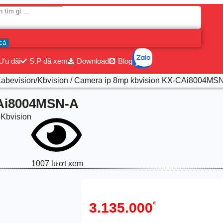
cả
Ưu đãi
S.P đã xem
Download
Blog
abevision/Kbvision
/ Camera ip 8mp kbvision KX-CAi8004MS
CAi8004MSN-A
Kbvision
1007 lượt xem
3.135.000
₫