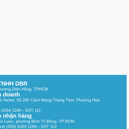
TNHH DBR
Phường Diên Hồng, TPHCM
h doanh
à Viettel, Số 285 Cách Mạng Tháng Tám, Phường Hòa
8) 6264 1189 – EXT 111
o nhận hàng
ến Lược, phường Bình Trị Đông, TP HCM
nh (028) 6264 1189 – EXT 112