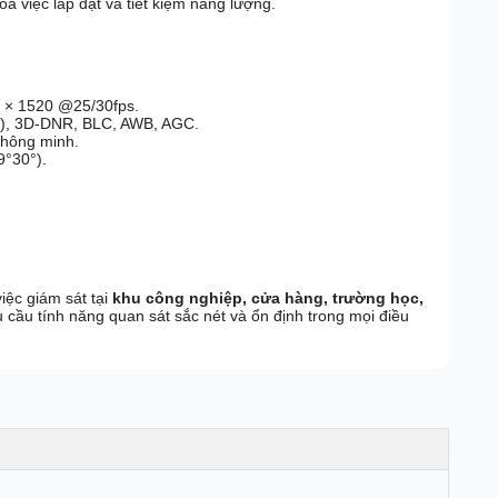
óa việc lắp đặt và tiết kiệm năng lượng.
 × 1520 @25/30fps.
dB), 3D-DNR, BLC, AWB, AGC.
thông minh.
9°30°).
việc giám sát tại
khu công nghiệp, cửa hàng, trường học,
 cầu tính năng quan sát sắc nét và ổn định trong mọi điều