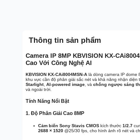
Thông tin sản phẩm
Camera IP 8MP KBVISION KX-CAi8004
Cao Với Công Nghệ AI
KBVISION KX-CAi8004MSN-A
là dòng camera IP dome 8M
khu vực cần độ phân giải sắc nét và khả năng nhận diện 
Starlight
,
AI-powered image
, và
chống ngược sáng t
và ngoài trời.
Tính Năng Nổi Bật
1. Độ Phân Giải Cao 8MP
Cảm biến Sony Stavis CMOS
kích thước
1/2.7
cun
2688 × 1520
@25/30 fps, cho hình ảnh rõ nét và chi 