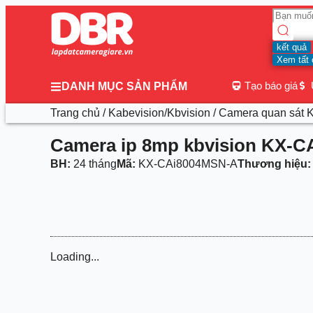
kết quả
Xem tất 
Tạo báo giá
DANH MỤC SẢN PHẨM
Trang chủ
/
Kabevision/Kbvision
/
Camera quan sát K
Camera ip 8mp kbvision KX-
BH:
24 tháng
Mã:
KX-CAi8004MSN-A
Thương hiệu:
Loading...