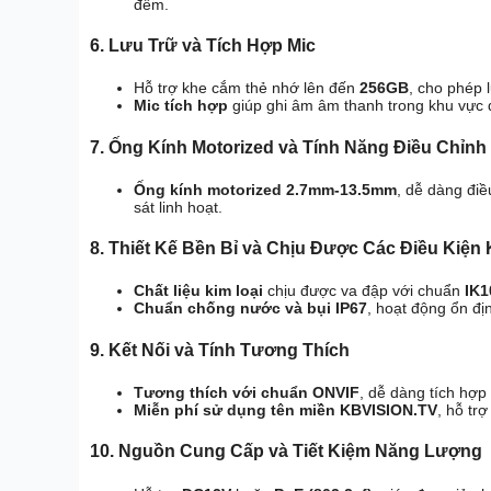
đêm.
6. Lưu Trữ và Tích Hợp Mic
Hỗ trợ khe cắm thẻ nhớ lên đến
256GB
, cho phép 
Mic tích hợp
giúp ghi âm âm thanh trong khu vực 
7. Ống Kính Motorized và Tính Năng Điều Chỉnh
Ống kính motorized 2.7mm-13.5mm
, dễ dàng điề
sát linh hoạt.
8. Thiết Kế Bền Bỉ và Chịu Được Các Điều Kiện
Chất liệu kim loại
chịu được va đập với chuẩn
IK1
Chuẩn chống nước và bụi IP67
, hoạt động ổn đị
9. Kết Nối và Tính Tương Thích
Tương thích với chuẩn ONVIF
, dễ dàng tích hợp
Miễn phí sử dụng tên miền KBVISION.TV
, hỗ tr
10. Nguồn Cung Cấp và Tiết Kiệm Năng Lượng