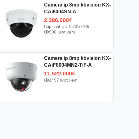
Camera ip 8mp kbvision KX-
CAi8004SN-A
2.286.000
₫
Cập nhật giá: 09/01/2026
996 lượt xem
Camera ip 8mp kbvision KX-
CAiF8004MN2-TiF-A
11.522.000
₫
1497 lượt xem