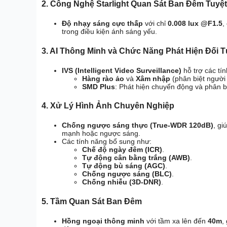
2. Công Nghệ Starlight Quan Sát Ban Đêm Tuyệt
Độ nhạy sáng cực thấp
với chỉ
0.008 lux @F1.5
,
trong điều kiện ánh sáng yếu.
3. AI Thông Minh và Chức Năng Phát Hiện Đối 
IVS (Intelligent Video Surveillance)
hỗ trợ các tí
Hàng rào ảo
và
Xâm nhập
(phân biệt người 
SMD Plus
: Phát hiện chuyển động và phân b
4. Xử Lý Hình Ảnh Chuyên Nghiệp
Chống ngược sáng thực (True-WDR 120dB)
, gi
mạnh hoặc ngược sáng.
Các tính năng bổ sung như:
Chế độ ngày đêm (ICR)
.
Tự động cân bằng trắng (AWB)
.
Tự động bù sáng (AGC)
.
Chống ngược sáng (BLC)
.
Chống nhiễu (3D-DNR)
.
5. Tầm Quan Sát Ban Đêm
Hồng ngoại thông minh
với tầm xa lên đến
40m
,