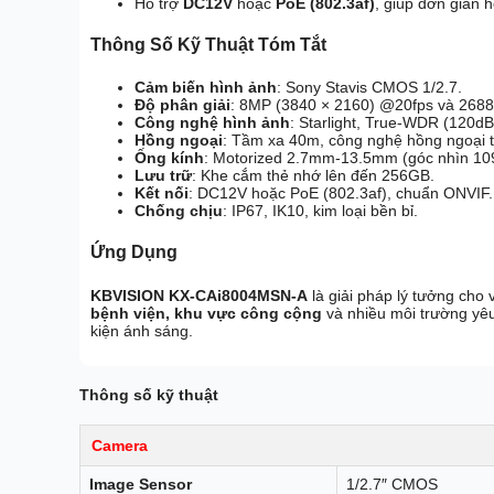
Hỗ trợ
DC12V
hoặc
PoE (802.3af)
, giúp đơn giản h
Thông Số Kỹ Thuật Tóm Tắt
Cảm biến hình ảnh
: Sony Stavis CMOS 1/2.7.
Độ phân giải
: 8MP (3840 × 2160) @20fps và 2688
Công nghệ hình ảnh
: Starlight, True-WDR (120
Hồng ngoại
: Tầm xa 40m, công nghệ hồng ngoại 
Ống kính
: Motorized 2.7mm-13.5mm (góc nhìn 10
Lưu trữ
: Khe cắm thẻ nhớ lên đến 256GB.
Kết nối
: DC12V hoặc PoE (802.3af), chuẩn ONVIF.
Chống chịu
: IP67, IK10, kim loại bền bỉ.
Ứng Dụng
KBVISION KX-CAi8004MSN-A
là giải pháp lý tưởng cho 
bệnh viện, khu vực công cộng
và nhiều môi trường yêu
kiện ánh sáng.
Thông số kỹ thuật
Camera
Image Sensor
1/2.7″ CMOS