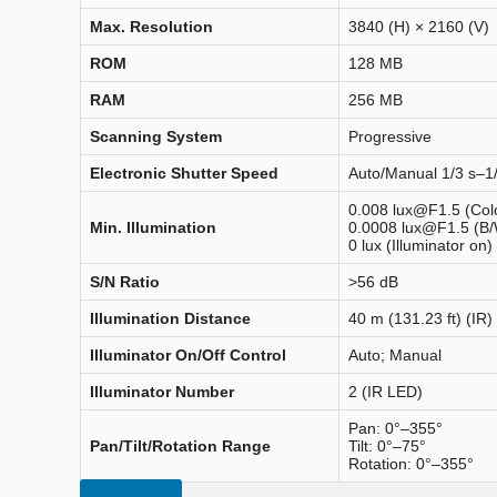
Max. Resolution
3840 (H) × 2160 (V)
ROM
128 MB
RAM
256 MB
Scanning System
Progressive
Electronic Shutter Speed
Auto/Manual 1/3 s–1
0.008 lux@F1.5 (Colo
Min. Illumination
0.0008 lux@F1.5 (B/
0 lux (Illuminator on)
S/N Ratio
>56 dB
Illumination Distance
40 m (131.23 ft) (IR)
Illuminator On/Off Control
Auto; Manual
Illuminator Number
2 (IR LED)
Pan: 0°–355°
Pan/Tilt/Rotation Range
Tilt: 0°–75°
Rotation: 0°–355°