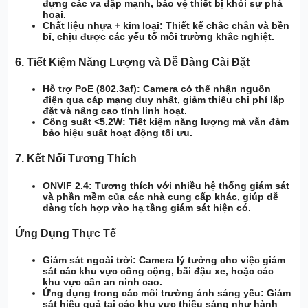
đựng các va đập mạnh, bảo vệ thiết bị khỏi sự phá
hoại.
Chất liệu nhựa + kim loại:
Thiết kế chắc chắn và bền
bỉ, chịu được các yếu tố môi trường khắc nghiệt.
6.
Tiết Kiệm Năng Lượng và Dễ Dàng Cài Đặt
Hỗ trợ PoE (802.3af):
Camera có thể nhận nguồn
điện qua cáp mạng duy nhất, giảm thiểu chi phí lắp
đặt và nâng cao tính linh hoạt.
Công suất <5.2W:
Tiết kiệm năng lượng mà vẫn đảm
bảo hiệu suất hoạt động tối ưu.
7.
Kết Nối Tương Thích
ONVIF 2.4:
Tương thích với nhiều hệ thống giám sát
và phần mềm của các nhà cung cấp khác, giúp dễ
dàng tích hợp vào hạ tầng giám sát hiện có.
Ứng Dụng Thực Tế
Giám sát ngoài trời:
Camera lý tưởng cho việc giám
sát các khu vực công cộng, bãi đậu xe, hoặc các
khu vực cần an ninh cao.
Ứng dụng trong các môi trường ánh sáng yếu:
Giám
sát hiệu quả tại các khu vực thiếu sáng như hành