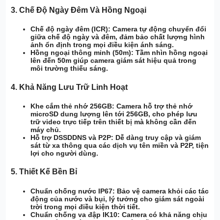
3.
Chế Độ Ngày Đêm Và Hồng Ngoại
Chế độ ngày đêm (ICR):
Camera tự động chuyển đổi
giữa chế độ ngày và đêm, đảm bảo chất lượng hình
ảnh ổn định trong mọi điều kiện ánh sáng.
Hồng ngoại thông minh (50m):
Tầm nhìn hồng ngoại
lên đến 50m giúp camera giám sát hiệu quả trong
môi trường thiếu sáng.
4.
Khả Năng Lưu Trữ Linh Hoạt
Khe cắm thẻ nhớ 256GB:
Camera hỗ trợ thẻ nhớ
microSD dung lượng lên tới 256GB, cho phép lưu
trữ video trực tiếp trên thiết bị mà không cần đến
máy chủ.
Hỗ trợ DSSDDNS và P2P:
Dễ dàng truy cập và giám
sát từ xa thông qua các dịch vụ tên miền và P2P, tiện
lợi cho người dùng.
5.
Thiết Kế Bền Bỉ
Chuẩn chống nước IP67:
Bảo vệ camera khỏi các tác
động của nước và bụi, lý tưởng cho giám sát ngoài
trời trong mọi điều kiện thời tiết.
Chuẩn chống va đập IK10:
Camera có khả năng chịu