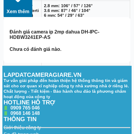
Field of View
2.8 mm: 106° / 57° / 126°
(Horizontal/Verti
3.6 mm: 87° / 46° / 104°
Xem thêm
cal/Diagonal)
6 mm: 54° / 29° / 63°
2.8 mm: 0.6 m (2.0 ft)
Close Focus
3.6 mm: 1.2 m (3.9 ft)
Đánh giá
camera ip 2mp dahua DH-IPC-
Distance
6 mm: 2.5 m (8.2 ft)
HDBW3241EP-AS
Video
Chưa có đánh giá nào.
Video
H.265; H.264; H.264H; H.264B; MJPEG
Compression
(only supported by sub stream)
Smart Codec
Smart H.265+/Smart H.264+
LAPDATCAMERAGIARE.VN
Max. Frame
Tư vấn giải pháp đến hoàn thiện hệ thống thông tin và giám
Rate (Main
1920 × 1080 @ 25/30 fps
sát cho cơ quan xí nghiệp công ty nhà xưởng nhà ở riêng lẻ.
Stream)
Chất lượng - Tiết kiệm - Bảo hành chu đáo là phương châm
hoạt động của công ty
Stream
HOTLINE HỖ TRỢ
3 streams
Capability
0909 765 046
0968 146 148
Bit Rate Control
CBR/VBR
THÔNG TIN
Video Bit Rate
H.264/H.265: 3 Kbps – 8192 Kbps
Giới thiệu công ty
Range