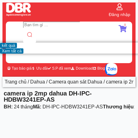
Đăng nhập
0
kết quả
Xem tất cả
Tạo báo giá
Ưu đãi
S.P đã xem
Download
Blog
Trang chủ
/
Dahua
/
Camera quan sát Dahua
/ camera ip 2
camera ip 2mp dahua DH-IPC-
HDBW3241EP-AS
BH:
24 tháng
Mã:
DH-IPC-HDBW3241EP-AS
Thương hiệu: