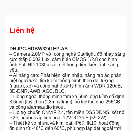
Liên hệ
DH-IPC-HDBW3241EP-AS
– Camera 2.0MP với công nghệ Starlight, độ nhạy sáng
cực thấp 0.002 Lux, cảm biến CMOS 1/2.8 cho hình
ảnh Full HD 1080p sắc nét trong điều kiện ánh sáng
yếu.
– AI nâng cao: Phát hiện xâm nhập, hàng rào ảo phân
biệt người/xe, tìm kiếm thông minh theo đối tượng
(người, xe) và công nghệ xử lý hình ảnh WDR 120dB,
3D-DNR, AWB, AGC, BLC.
– Hồng ngoại thông minh tầm xa 50m, ống kính cố định
3.6mm (tuỳ chọn 2.8mm/6mm), hỗ trợ thẻ nhớ 256GB
và cổng alarm/audio in/out.
– Hỗ trợ chuẩn ONVIF 2.4, tên miền DSSDDNS, kết nối
P2P, nguồn cấp linh hoạt 12VDC/PoE (<5.2W).
– Thiết kế vỏ nhựa và kim loại, IP67, IK10, hoạt động
ổn định từ -40°C đến 60°C, phù hợp lắp đặt ngoài trời