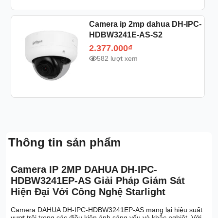
Camera ip 2mp dahua DH-IPC-
HDBW3241E-AS-S2
2.377.000
₫
582 lượt xem
Thông tin sản phẩm
Camera IP 2MP DAHUA DH-IPC-
HDBW3241EP-AS Giải Pháp Giám Sát
Hiện Đại Với Công Nghệ Starlight
Camera DAHUA DH-IPC-HDBW3241EP-AS mang lại hiệu suất
vượt trội trong các điều kiện ánh sáng yếu và khắc nghiệt. Với