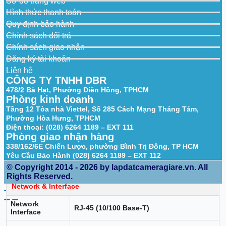
Sơ đồ trang web
WDR
120 dB
Hình thức thanh toán
Quy định bảo hành
Noise
30 DNR
Reduction
Chính sách đổi trả
Chính sách giao nhận
Region of
Yes (4 areas)
Interest (ROI)
Đăng ký tài khoản
Liên hệ
Audio
CÔNG TY TNHH DBR
478/2 Bà Hạt, Phường Diên Hồng, TPHCM
Audio
G.711a; G.711M; G726
Phòng kinh doanh
Compression
Tầng 12 Tòa nhà Viettel, Số 285 Cách Mạng Tháng Tám,
Phường Hòa Hưng, TPHCM
Alarm
Điện thoại: (028) 6264 1189 – EXT 111
Phòng giao nhận hàng
No SD card; SD card full; SD card error;
network disconnection; IP conflict;
338/162/6E Chiến Lược, phường Bình Trị Đông, TP HCM
Alarm Event
illegal access; voltage detection; motion
Yêu Cầu Bảo Hành (028) 6264 1189 – EXT 112
Types
detection; video tampering; scene
© Copyright 2014 - 2026 by lapdatcameragiare.vn. All
changing; tripwire; intrusion; SMD
Rights Reserved.
Network & Interface
Network
RJ-45 (10/100 Base-T)
Interface