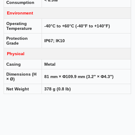
Consumption
Environment
Operating
-40°C to +60°C (-40°F to +140°F)
Temperature
Protection
IP67; IK10
Grade
Physical
Casing
Metal
Dimensions (H
81 mm × Φ109.9 mm (3.2″ × Φ4.3″)
× Ø)
Net Weight
378 g (0.8 lb)