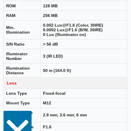
ROM
128 MB
RAM
256 MB
0.002 Lux@F1.6 (Color, 30IRE)
Min.
0.0002 Lux@F1.6 (B/W, 30IRE)
Illumination
0 Lux (Illuminator on)
S/N Ratio
> 56 dB
Illuminator
3 (IR LED)
Number
Illumination
50 m (164.0 ft)
Distance
Lens
Lens Type
Fixed-focal
Mount Type
M12
Focal Length
2.8 mm; 3.6 mm; 6 mm
Options
Max. Aperture
F1.6