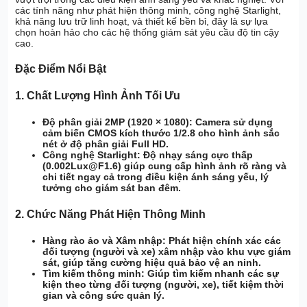
các tính năng như phát hiện thông minh, công nghệ Starlight,
khả năng lưu trữ linh hoạt, và thiết kế bền bỉ, đây là sự lựa
chọn hoàn hảo cho các hệ thống giám sát yêu cầu độ tin cậy
cao.
Đặc Điểm Nổi Bật
1.
Chất Lượng Hình Ảnh Tối Ưu
Độ phân giải 2MP (1920 × 1080):
Camera sử dụng
cảm biến CMOS kích thước 1/2.8 cho hình ảnh sắc
nét ở độ phân giải Full HD.
Công nghệ Starlight:
Độ nhạy sáng cực thấp
(0.002Lux@F1.6) giúp cung cấp hình ảnh rõ ràng và
chi tiết ngay cả trong điều kiện ánh sáng yếu, lý
tưởng cho giám sát ban đêm.
2.
Chức Năng Phát Hiện Thông Minh
Hàng rào ảo và Xâm nhập:
Phát hiện chính xác các
đối tượng (người và xe) xâm nhập vào khu vực giám
sát, giúp tăng cường hiệu quả bảo vệ an ninh.
Tìm kiếm thông minh:
Giúp tìm kiếm nhanh các sự
kiện theo từng đối tượng (người, xe), tiết kiệm thời
gian và công sức quản lý.