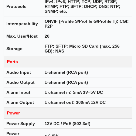
IPv4; IPv6; HTTP; TCP; UDP; RTSP;
Protocols
RTMP; FTP; SFTP; DHCP; DNS; NTP;
SNMP; etc.
ONVIF (Profile S/Profile G/Profile T); CGI;
Interoperability
P2P
Max. User/Host
20
FTP; SFTP; Micro SD Card (max. 256
Storage
GB); NAS
Ports
Audio Input
1-channel (RCA port)
Audio Output
1-channel (RCA port)
Alarm Input
1 channel in: 5mA 3V–5V DC
Alarm Output
1 channel out: 300mA 12V DC
Power
Power Supply
12V DC / PoE (802.3af)
Power
< 6.9W