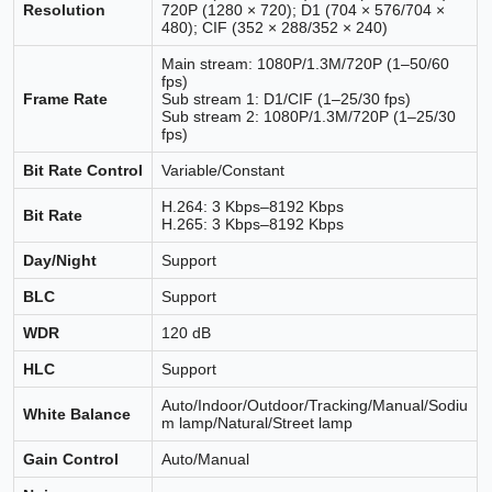
Resolution
720P (1280 × 720); D1 (704 × 576/704 ×
480); CIF (352 × 288/352 × 240)
Main stream: 1080P/1.3M/720P (1–50/60
fps)
Frame Rate
Sub stream 1: D1/CIF (1–25/30 fps)
Sub stream 2: 1080P/1.3M/720P (1–25/30
fps)
Bit Rate Control
Variable/Constant
H.264: 3 Kbps–8192 Kbps
Bit Rate
H.265: 3 Kbps–8192 Kbps
Day/Night
Support
BLC
Support
WDR
120 dB
HLC
Support
Auto/Indoor/Outdoor/Tracking/Manual/Sodiu
White Balance
m lamp/Natural/Street lamp
Gain Control
Auto/Manual