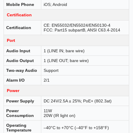
Mobile Phone
iOS; Android
Certification
CE: EN55032/EN55024/EN50130-4
Certification
FCC: Part15 subpartB, ANSI C63.4-2014
Port
Audio Input
1 (LINE IN; bare wire)
Audio Output
1 (LINE OUT; bare wire)
Two-way Audio
Support
Alarm I/O
2/1
Power
Power Supply
DC 24V/2.5A ± 25%; PoE+ (802.3at)
Power
11W
Consumption
20W (IR light on)
Operating
–40°C to +70°C (–40°F to +158°F)
Temperature