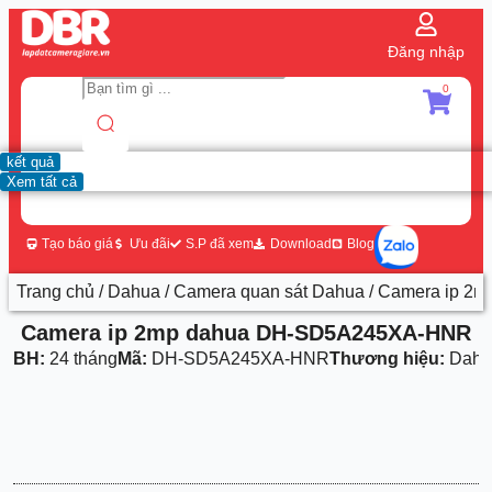
Đăng nhập
0
kết quả
Xem tất cả
Tạo báo giá
Ưu đãi
S.P đã xem
Download
Blog
Trang chủ
/
Dahua
/
Camera quan sát Dahua
/ Camera ip 2
Camera ip 2mp dahua DH-SD5A245XA-HNR
BH:
24 tháng
Mã:
DH-SD5A245XA-HNR
Thương hiệu:
Dahu