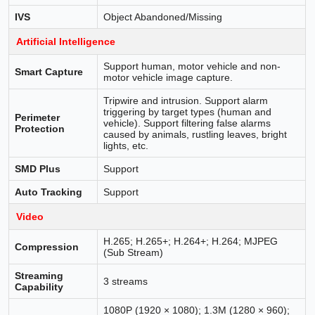
IVS
Object Abandoned/Missing
Artificial Intelligence
Support human, motor vehicle and non-
Smart Capture
motor vehicle image capture.
Tripwire and intrusion. Support alarm
triggering by target types (human and
Perimeter
vehicle). Support filtering false alarms
Protection
caused by animals, rustling leaves, bright
lights, etc.
SMD Plus
Support
Auto Tracking
Support
Video
H.265; H.265+; H.264+; H.264; MJPEG
Compression
(Sub Stream)
Streaming
3 streams
Capability
1080P (1920 × 1080); 1.3M (1280 × 960);