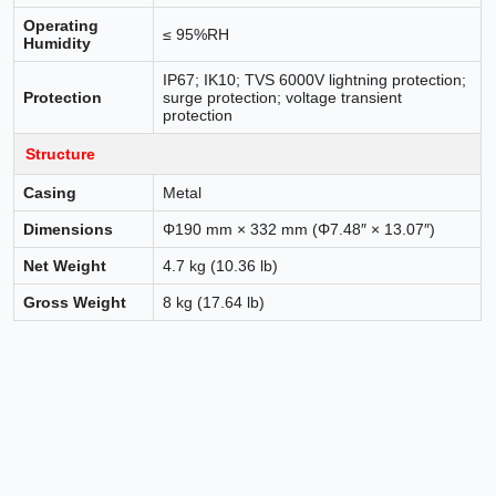
Operating
≤ 95%RH
Humidity
IP67; IK10; TVS 6000V lightning protection;
Protection
surge protection; voltage transient
protection
Structure
Casing
Metal
Dimensions
Φ190 mm × 332 mm (Φ7.48″ × 13.07″)
Net Weight
4.7 kg (10.36 lb)
Gross Weight
8 kg (17.64 lb)