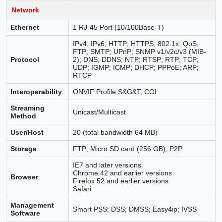
Network
Ethernet
1 RJ-45 Port (10/100Base-T)
IPv4; IPv6; HTTP; HTTPS; 802.1x; QoS;
FTP; SMTP; UPnP; SNMP v1/v2c/v3 (MIB-
Protocol
2); DNS; DDNS; NTP; RTSP; RTP; TCP;
UDP; IGMP; ICMP; DHCP; PPPoE; ARP;
RTCP
Interoperability
ONVIF Profile S&G&T; CGI
Streaming
Unicast/Multicast
Method
User/Host
20 (total bandwidth 64 MB)
Storage
FTP; Micro SD card (256 GB); P2P
IE7 and later versions
Chrome 42 and earlier versions
Browser
Firefox 52 and earlier versions
Safari
Management
Smart PSS; DSS; DMSS; Easy4ip; IVSS
Software