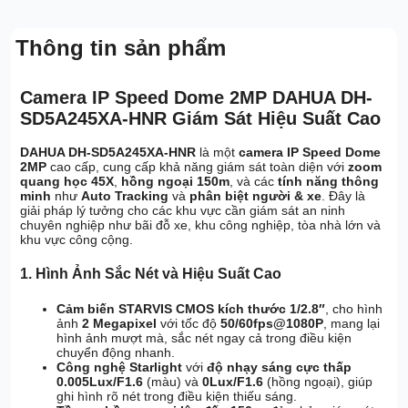
Thông tin sản phẩm
Camera IP Speed Dome 2MP DAHUA DH-
SD5A245XA-HNR Giám Sát Hiệu Suất Cao
DAHUA DH-SD5A245XA-HNR
là một
camera IP Speed Dome
2MP
cao cấp, cung cấp khả năng giám sát toàn diện với
zoom
quang học 45X
,
hồng ngoại 150m
, và các
tính năng thông
minh
như
Auto Tracking
và
phân biệt người & xe
. Đây là
giải pháp lý tưởng cho các khu vực cần giám sát an ninh
chuyên nghiệp như bãi đỗ xe, khu công nghiệp, tòa nhà lớn và
khu vực công cộng.
1. Hình Ảnh Sắc Nét và Hiệu Suất Cao
Cảm biến STARVIS CMOS kích thước 1/2.8″
, cho hình
ảnh
2 Megapixel
với tốc độ
50/60fps@1080P
, mang lại
hình ảnh mượt mà, sắc nét ngay cả trong điều kiện
chuyển động nhanh.
Công nghệ Starlight
với
độ nhạy sáng cực thấp
0.005Lux/F1.6
(màu) và
0Lux/F1.6
(hồng ngoại), giúp
ghi hình rõ nét trong điều kiện thiếu sáng.