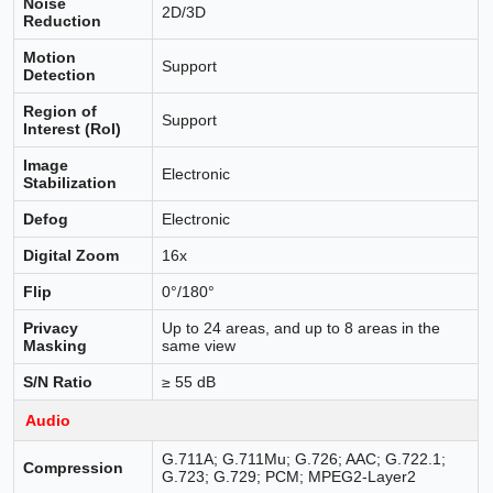
Noise
2D/3D
Reduction
Motion
Support
Detection
Region of
Support
Interest (RoI)
Image
Electronic
Stabilization
Defog
Electronic
Digital Zoom
16x
Flip
0°/180°
Privacy
Up to 24 areas, and up to 8 areas in the
Masking
same view
S/N Ratio
≥ 55 dB
Audio
G.711A; G.711Mu; G.726; AAC; G.722.1;
Compression
G.723; G.729; PCM; MPEG2-Layer2