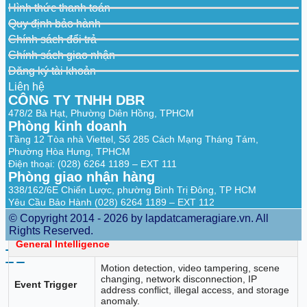
Preset Speed
Pan: 240°/s; Tilt: 200°/s
Hình thức thanh toán
Quy định bảo hành
Preset
300
Chính sách đổi trả
Tour
8 (up to 32 presets per tour)
Chính sách giao nhận
Đăng ký tài khoản
Pattern
5
Liên hệ
Scan
5
CÔNG TY TNHH DBR
478/2 Bà Hạt, Phường Diên Hồng, TPHCM
Speed
Phòng kinh doanh
Support
Adjustment
Tầng 12 Tòa nhà Viettel, Số 285 Cách Mạng Tháng Tám,
Phường Hòa Hưng, TPHCM
Power-off
Support
Memory
Điện thoại: (028) 6264 1189 – EXT 111
Phòng giao nhận hàng
Idle Motion
Preset/Tour/Pattern/Scanning
338/162/6E Chiến Lược, phường Bình Trị Đông, TP HCM
Yêu Cầu Bảo Hành (028) 6264 1189 – EXT 112
DH-SD
Protocol
© Copyright 2014 - 2026 by lapdatcameragiare.vn. All
Pelco-P/D (auto recognition)
Rights Reserved.
General Intelligence
Motion detection, video tampering, scene
changing, network disconnection, IP
Event Trigger
address conflict, illegal access, and storage
anomaly.