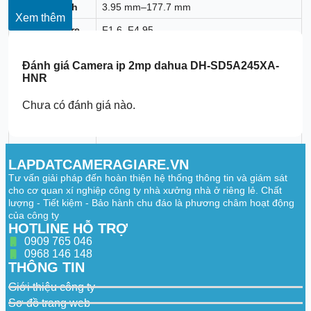
Focal Length
3.95 mm–177.7 mm
Xem thêm
Max. Aperture
F1.6–F4.95
Field of View
H: 65.7°–1.9°; V: 39.4°–1.1°; D: 73.1°–2.1°
Đánh giá
Camera ip 2mp dahua DH-SD5A245XA-
Optical Zoom
45x
HNR
Focus Control
Auto/Semi-Auto/Manual
Chưa có đánh giá nào.
Close Focus
0.01 m–3 m (0.03 ft–9.84 ft)
Distance
Iris Control
Auto/Manual
LAPDATCAMERAGIARE.VN
Tư vấn giải pháp đến hoàn thiện hệ thống thông tin và giám sát
Detect: 2451.7 m (8043.64 ft)
Observe: 972.9 m (3191.93 ft)
cho cơ quan xí nghiệp công ty nhà xưởng nhà ở riêng lẻ. Chất
DORI Distance
Recognize: 490.3 m (1608.60 ft)
lượng - Tiết kiệm - Bảo hành chu đáo là phương châm hoạt động
Identify: 245.2 m (804.46 ft)
của công ty
HOTLINE HỖ TRỢ
PTZ
0909 765 046
0968 146 148
Pan/Tilt Range
Pan: 0°–360°; Tilt: -15°–+90°
THÔNG TIN
Manual Control
Giới thiệu công ty
Pan: 0.1°/s–240°/s; Tilt: 0.1°/s–120°/s
Speed
Sơ đồ trang web