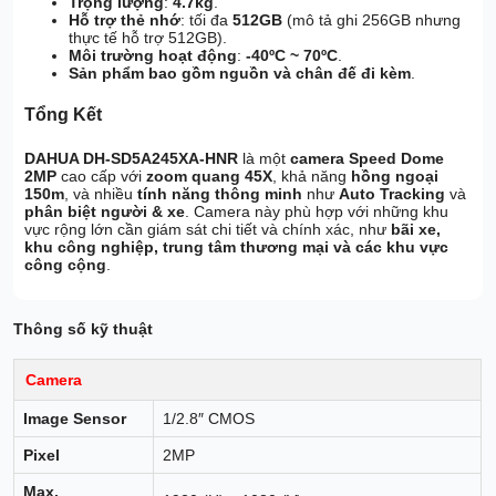
Trọng lượng
:
4.7kg
.
Hỗ trợ thẻ nhớ
: tối đa
512GB
(mô tả ghi 256GB nhưng
thực tế hỗ trợ 512GB).
Môi trường hoạt động
:
-40ºC ~ 70ºC
.
Sản phẩm bao gồm nguồn và chân đế đi kèm
.
Tổng Kết
DAHUA DH-SD5A245XA-HNR
là một
camera Speed Dome
2MP
cao cấp với
zoom quang 45X
, khả năng
hồng ngoại
150m
, và nhiều
tính năng thông minh
như
Auto Tracking
và
phân biệt người & xe
. Camera này phù hợp với những khu
vực rộng lớn cần giám sát chi tiết và chính xác, như
bãi xe,
khu công nghiệp, trung tâm thương mại và các khu vực
công cộng
.
Thông số kỹ thuật
Camera
Image Sensor
1/2.8″ CMOS
Pixel
2MP
Max.