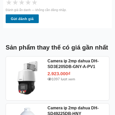
★
★
★
★
★
Đánh giá ẩn danh — không cần đăng nhập.
Gửi đánh giá
Sản phẩm thay thế có giá gần nhất
Camera ip 2mp dahua DH-
SD3E205DB-GNY-A-PV1
2.923.000
₫
1097 lượt xem
Camera ip 2mp dahua DH-
SD49225DB-HNY