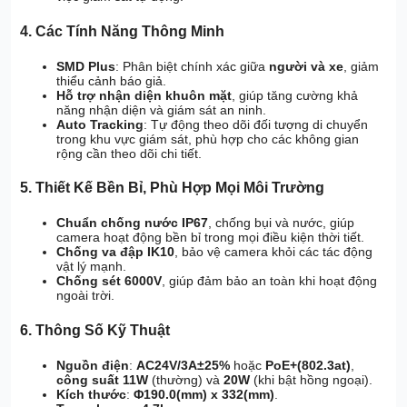
4. Các Tính Năng Thông Minh
SMD Plus
: Phân biệt chính xác giữa
người và xe
, giảm
thiểu cảnh báo giả.
Hỗ trợ nhận diện khuôn mặt
, giúp tăng cường khả
năng nhận diện và giám sát an ninh.
Auto Tracking
: Tự động theo dõi đối tượng di chuyển
trong khu vực giám sát, phù hợp cho các không gian
rộng cần theo dõi chi tiết.
5. Thiết Kế Bền Bỉ, Phù Hợp Mọi Môi Trường
Chuẩn chống nước IP67
, chống bụi và nước, giúp
camera hoạt động bền bỉ trong mọi điều kiện thời tiết.
Chống va đập IK10
, bảo vệ camera khỏi các tác động
vật lý mạnh.
Chống sét 6000V
, giúp đảm bảo an toàn khi hoạt động
ngoài trời.
6. Thông Số Kỹ Thuật
Nguồn điện
:
AC24V/3A±25%
hoặc
PoE+(802.3at)
,
công suất 11W
(thường) và
20W
(khi bật hồng ngoại).
Kích thước
:
Φ190.0(mm) x 332(mm)
.