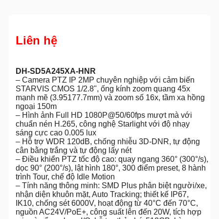
Liên hệ
DH-SD5A245XA-HNR
– Camera PTZ IP 2MP chuyên nghiệp với cảm biến
STARVIS CMOS 1/2.8", ống kính zoom quang 45x
mạnh mẽ (3.95177.7mm) và zoom số 16x, tầm xa hồng
ngoại 150m
– Hình ảnh Full HD 1080P@50/60fps mượt mà với
chuẩn nén H.265, công nghệ Starlight với độ nhạy
sáng cực cao 0.005 lux
– Hỗ trợ WDR 120dB, chống nhiễu 3D-DNR, tự động
cân bằng trắng và tự động lấy nét
– Điều khiển PTZ tốc độ cao: quay ngang 360° (300°/s),
dọc 90° (200°/s), lật hình 180°, 300 điểm preset, 8 hành
trình Tour, chế độ Idle Motion
– Tính năng thông minh: SMD Plus phân biệt người/xe,
nhận diện khuôn mặt, Auto Tracking; thiết kế IP67,
IK10, chống sét 6000V, hoạt động từ 40°C đến 70°C,
nguồn AC24V/PoE+, công suất lên đến 20W, tích hợp