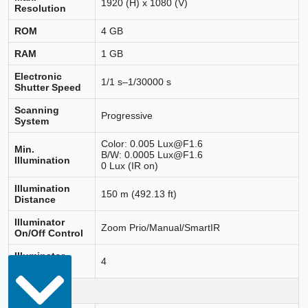
1920 (H) x 1080 (V)
Resolution
ROM
4 GB
RAM
1 GB
Electronic
1/1 s–1/30000 s
Shutter Speed
Scanning
Progressive
System
Color: 0.005 Lux@F1.6
Min.
B/W: 0.0005 Lux@F1.6
Illumination
0 Lux (IR on)
Illumination
150 m (492.13 ft)
Distance
Illuminator
Zoom Prio/Manual/SmartIR
On/Off Control
Illuminator
4
Number
Lens