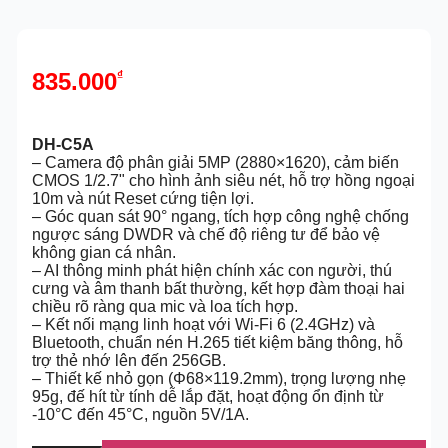
835.000
₫
DH-C5A
– Camera độ phân giải 5MP (2880×1620), cảm biến
CMOS 1/2.7" cho hình ảnh siêu nét, hỗ trợ hồng ngoại
10m và nút Reset cứng tiện lợi.
– Góc quan sát 90° ngang, tích hợp công nghệ chống
ngược sáng DWDR và chế độ riêng tư để bảo vệ
không gian cá nhân.
– AI thông minh phát hiện chính xác con người, thú
cưng và âm thanh bất thường, kết hợp đàm thoại hai
chiều rõ ràng qua mic và loa tích hợp.
– Kết nối mạng linh hoạt với Wi-Fi 6 (2.4GHz) và
Bluetooth, chuẩn nén H.265 tiết kiệm băng thông, hỗ
trợ thẻ nhớ lên đến 256GB.
– Thiết kế nhỏ gọn (Φ68×119.2mm), trọng lượng nhẹ
95g, đế hít từ tính dễ lắp đặt, hoạt động ổn định từ
-10°C đến 45°C, nguồn 5V/1A.