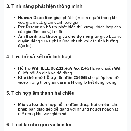
3.
Tính năng phát hiện thông minh
Human Detection
giúp phát hiện con người trong khu
vực giám sát, giảm cảnh báo giả.
Pet Detection
hỗ trợ phát hiện thú cưng, thích hợp cho
các gia đình có vật nuôi.
Âm thanh bất thường
và
chế độ riêng tư
giúp bảo vệ
quyền riêng tư và phản ứng nhanh với các tình huống
đặc biệt.
4.
Lưu trữ và kết nối linh hoạt
Hỗ trợ Wifi IEEE 802.11b/g/n/ax 2.4GHz
và chuẩn
Wifi
6
, kết nối ổn định và dễ dàng.
Khe thẻ nhớ hỗ trợ lên đến 256GB
cho phép lưu trữ
video trong thời gian dài mà không lo hết dung lượng.
5.
Tích hợp âm thanh hai chiều
Mic và loa tích hợp
hỗ trợ
đàm thoại hai chiều
, cho
phép bạn giao tiếp dễ dàng với những người hoặc vật
thể trong khu vực giám sát.
6.
Thiết kế nhỏ gọn và tiện lợi