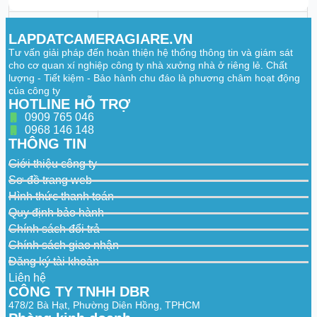
encoding capacity.
Resolution
5M (2880 × 1620); nHD (640 × 360)
LAPDATCAMERAGIARE.VN
Video Bit Rate
H.265: 80 kbps–4096 kbps
Tư vấn giải pháp đến hoàn thiện hệ thống thông tin và giám sát
cho cơ quan xí nghiệp công ty nhà xưởng nhà ở riêng lẻ. Chất
Day/Night
Auto(ICR)/Color/B/W
lượng - Tiết kiệm - Bảo hành chu đáo là phương châm hoạt động
của công ty
WDR
DWDR
HOTLINE HỖ TRỢ
Motion
0909 765 046
Yes
Detection
0968 146 148
THÔNG TIN
Image Rotation
0°/180°
Giới thiệu công ty
Audio
Sơ đồ trang web
Hình thức thanh toán
Built-in MIC
Yes, built-in Mic
Quy định bảo hành
Built-in Speaker
Yes, built-in speaker
Chính sách đổi trả
Chính sách giao nhận
Audio
G.711a
Compression
Đăng ký tài khoản
Liên hệ
Network
CÔNG TY TNHH DBR
478/2 Bà Hạt, Phường Diên Hồng, TPHCM
Wi-Fi
IEEE 802.11b/g/n/ax 2.412-2.472 GHz,2.4G