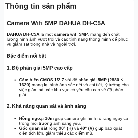
Thông tin sản phẩm
Camera Wifi 5MP DAHUA DH-C5A
DAHUA DH-C5A
là một
camera wifi 5MP
, mang đến chất
lượng hình ảnh vượt trội và các tính năng thông minh để phục
vụ giám sát trong nhà và ngoài trời.
Đặc điểm nổi bật
1.
Độ phân giải 5MP cao cấp
Cảm biến CMOS 1/2.7
với độ phân giải
5MP (2880 ×
1620)
mang lại hình ảnh sắc nét và chi tiết, lý tưởng cho
việc giám sát các khu vực có yêu cầu cao về độ phân
giải.
2.
Khả năng quan sát và ánh sáng
Hồng ngoại 10m
giúp camera ghi hình rõ ràng ngay cả
trong môi trường ánh sáng yếu.
Góc quan sát
rộng
90° (H)
và
49° (V)
giúp bao quát
diện tích lớn, giảm thiểu các điểm mù.