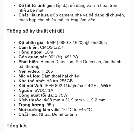
Đế hít từ tính
giúp lắp đặt dễ dàng và linh hoạt trên
nhiều bề mặt.
Chất liệu nhựa
giúp camera nhẹ và dễ dàng di chuyển,
thích hợp cho nhiều môi trường làm việc.
Thông số kỹ thuật chi tiết
Độ phân giải
: 5MP (2880 × 1620) @ 25/30fps
Cảm biến
: CMOS 1/2.7
Hồng ngoại
: 10m
Góc quan sát
: 90° (H), 49° (V)
Phát hiện
: Human Detection, Pet Detection, âm thanh
bất thường
Nén video
: H.265
Mic và loa
: Đàm thoại hai chiều
Khe thẻ nhớ
: Hỗ trợ 256GB
Kết nối Wifi
: IEEE 802.11b/g/n/ax 2.4GHz, Wifi 6
Nguồn
: 5VDC, 1A
Công suất tối đa
: 2.75W
Kích thước
: Φ68 mm × 31.9 mm × 119.2 mm
Trọng lượng
: 95g
Môi trường làm việc
: 10 °C to +45 °C
Chất liệu
: Nhựa, Đế hít từ tính
Tổng kết