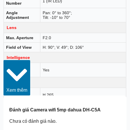
1 (IR LED)
Number
Angle
Pan: 0° to 360°;
Adjustment
Tilt: -10° to 70°
Lens
Max. Aperture
F2.0
Field of View
H: 90°; V: 49°; D: 106°
Intelligence
Human
Yes
Detection
Video
Xem thêm
Video
H.265
Compression
Main stream: 2880 × 1620@(1-25/30 fps)
Đánh giá
Camera wifi 5mp dahua DH-C5A
sub stream: 640 × 360@(1-25/30 fps)
Video Frame
*The values above are the max. frame rates
Rate
of each stream; for multiple streams, the
Chưa có đánh giá nào.
values will be subjected to the total