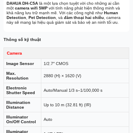
DAHUA DH-C5A
là một lựa chọn tuyệt vời cho những ai cần
một
camera wifi 5MP
với tính năng phát hiện thông minh và
khả năng lưu trữ mạnh mẽ. Với các công nghệ như
Human
Detection
,
Pet Detection
, và
đàm thoại hai chiều
, camera
này sẽ mang lại hiệu quả giám sát và bảo vệ an ninh tối ưu.
Thông số kỹ thuật
Camera
Image Sensor
1/2.7″ CMOS
Max.
2880 (H) × 1620 (V)
Resolution
Electronic
Auto/Manual 1/3 s–1/100,000 s
Shutter Speed
Illumination
Up to 10 m (32.81 ft) (IR)
Distance
Illuminator
Auto
On/Off Control
Illuminator