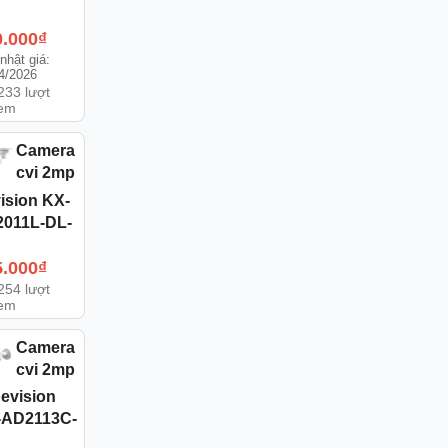
0.000
₫
nhật giá:
4/2026
233 lượt
em
Camera
cvi 2mp
ision KX-
011L-DL-
5.000
₫
254 lượt
em
Camera
cvi 2mp
evision
-AD2113C-