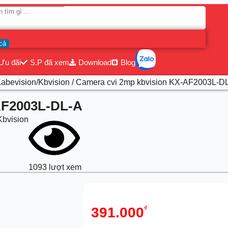
cả
Ưu đãi
S.P đã xem
Download
Blog
abevision/Kbvision
/ Camera cvi 2mp kbvision KX-AF2003L-D
AF2003L-DL-A
bvision
1093 lượt xem
391.000
₫