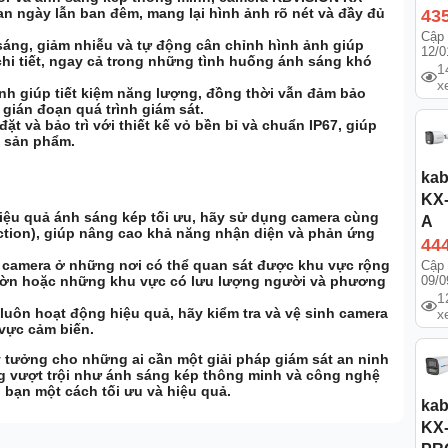
n ngày lẫn ban đêm, mang lại hình ảnh rõ nét và đầy đủ
43
Cập 
ng, giảm nhiễu và tự động cân chỉnh hình ảnh giúp
12/0
chi tiết, ngay cả trong những tình huống ánh sáng khó
1
x
h giúp tiết kiệm năng lượng, đồng thời vẫn đảm bảo
gián đoạn quá trình giám sát.
t và bảo trì với thiết kế vỏ bền bỉ và chuẩn IP67, giúp
a sản phẩm.
kab
KX
iệu quả ánh sáng kép tối ưu, hãy sử dụng camera cùng
A
ction), giúp nâng cao khả năng nhận diện và phản ứng
44
 camera ở những nơi có thể quan sát được khu vực rộng
Cập 
09/0
ườn hoặc những khu vực có lưu lượng người và phương
1
uôn hoạt động hiệu quả, hãy kiểm tra và vệ sinh camera
x
 vực cảm biến.
 tưởng cho những ai cần một giải pháp giám sát an ninh
ng vượt trội như ánh sáng kép thông minh và công nghệ
h bạn một cách tối ưu và hiệu quả.
kab
KX