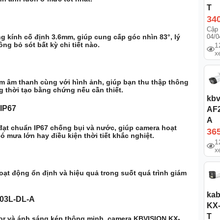
T
34
Cập 
g kính cố định 3.6mm
, giúp cung cấp
góc nhìn 83°
, lý
04/0
g bỏ sót bất kỳ chi tiết nào.
1
x
âm âm thanh cùng với hình ảnh, giúp bạn thu thập thông
ng thời tạo bằng chứng nếu cần thiết.
kbv
 IP67
AF2
A
 đạt chuẩn
IP67
chống bụi và nước, giúp camera hoạt
36
ó mưa lớn hay điều kiện thời tiết khắc nghiệt.
1
x
oạt động ổn định và hiệu quả trong suốt quá trình giám
kab
003L-DL-A
KX
T
or và ánh sáng kép thông minh, camera KBVISION KX-