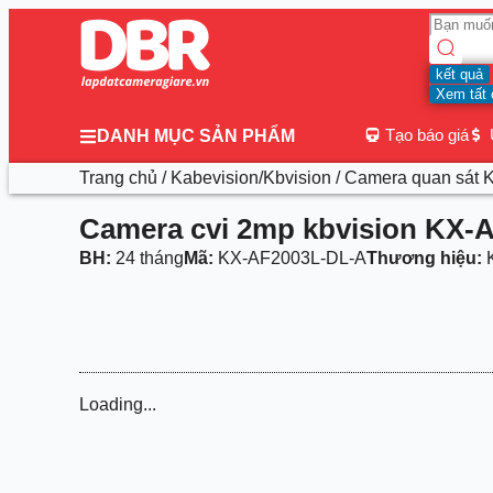
kết quả
Xem tất 
Tạo báo giá
DANH MỤC SẢN PHẨM
Trang chủ
/
Kabevision/Kbvision
/
Camera quan sát K
Camera cvi 2mp kbvision KX-
BH:
24 tháng
Mã:
KX-AF2003L-DL-A
Thương hiệu:
K
Loading...