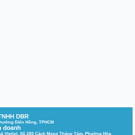
TNHH DBR
 Phường Diên Hồng, TPHCM
h doanh
hà Viettel, Số 285 Cách Mạng Tháng Tám, Phường Hòa