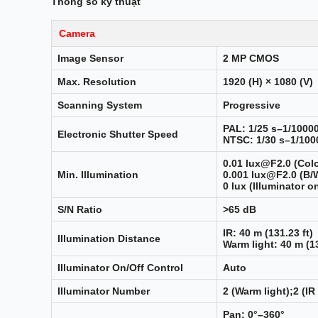
Thông số kỹ thuật
Camera
Image Sensor
2 MP CMOS
Max. Resolution
1920 (H) × 1080 (V)
Scanning System
Progressive
PAL: 1/25 s–1/1000
Electronic Shutter Speed
NTSC: 1/30 s–1/100
0.01 lux@F2.0 (Colo
Min. Illumination
0.001 lux@F2.0 (B/W
0 lux (Illuminator o
S/N Ratio
>65 dB
IR: 40 m (131.23 ft)
Illumination Distance
Warm light: 40 m (13
Illuminator On/Off Control
Auto
Illuminator Number
2 (Warm light);2 (IR 
Pan: 0°–360°