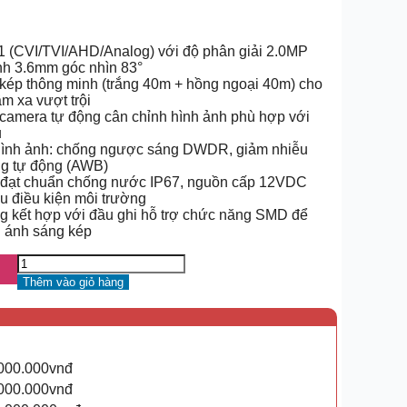
1 (CVI/TVI/AHD/Analog) với độ phân giải 2.0MP
ịnh 3.6mm góc nhìn 83°
kép thông minh (trắng 40m + hồng ngoại 40m) cho
ầm xa vượt trội
 camera tự động cân chỉnh hình ảnh phù hợp với
u
 hình ảnh: chống ngược sáng DWDR, giảm nhiễu
ng tự động (AWB)
bỉ, đạt chuẩn chống nước IP67, nguồn cấp 12VDC
u điều kiện môi trường
ng kết hợp với đầu ghi hỗ trợ chức năng SMD để
g ánh sáng kép
Thêm vào giỏ hàng
.000.000vnđ
.000.000vnđ