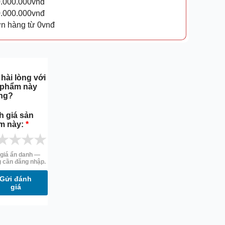
0.000.000vnđ
0.000.000vnđ
ơn hàng từ 0vnđ
hài lòng với
 phẩm này
ng?
h giá sản
m này:
*
★
★
★
★
giá ẩn danh —
 cần đăng nhập.
Gửi đánh
giá