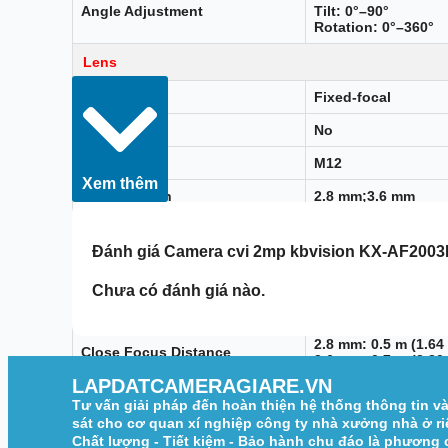
Angle Adjustment
Tilt: 0°–90°
Rotation: 0°–360°
Lens
Lens Type
Fixed-focal
Auto Focus
No
Lens Mount
M12
Xem thêm
Focal Length
2.8 mm;3.6 mm
Max. Aperture
F2.0
Đánh giá
Camera cvi 2mp kbvision KX-AF2003
2.8 mm: H: 102°; V: 
Field of View
3.6 mm: H: 83°; V: 4
Chưa có đánh giá nào.
Iris Control
Fixed
2.8 mm: 0.5 m (1.64 
Close Focus Distance
3.6 mm: 0.7 m (2.30 
LAPDATCAMERAGIARE.VN
Lens
2.8 mm
Tư vấn giải pháp đến hoàn thiện hệ thống thông tin v
Detect
41.1 m (135.8
sát cho cơ quan xí nghiệp công ty nhà xưởng nhà ở ri
Observe
16.5 m (42.
Chất lượng - Tiết kiệm - Bảo hành chu đáo là phương
Recognize
8.3 m (27