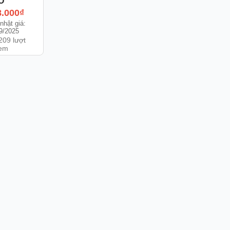
O
8.000
₫
nhật giá:
9/2025
209 lượt
em