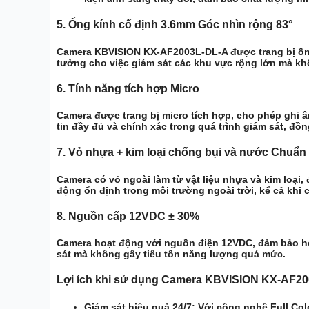
5.
Ống kính cố định 3.6mm Góc nhìn rộng 83°
Camera KBVISION KX-AF2003L-DL-A được trang bị
ốn
tưởng cho việc giám sát các khu vực rộng lớn mà khôn
6.
Tính năng tích hợp Micro
Camera được trang bị
micro tích hợp
, cho phép ghi 
tin đầy đủ và chính xác trong quá trình giám sát, đồ
7.
Vỏ nhựa + kim loại chống bụi và nước Chuẩn
Camera có vỏ ngoài làm từ
vật liệu nhựa và kim loại
,
động ổn định trong môi trường ngoài trời, kể cả khi c
8.
Nguồn cấp 12VDC ± 30%
Camera hoạt động với nguồn điện
12VDC
, đảm bảo h
sát mà không gây tiêu tốn năng lượng quá mức.
Lợi ích khi sử dụng Camera KBVISION KX-AF2
Giám sát hiệu quả 24/7:
Với công nghệ Full Col