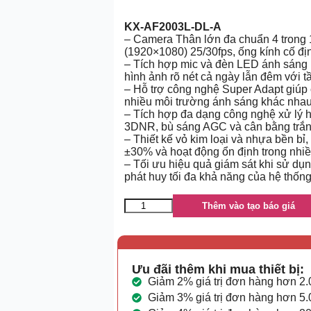
KX-AF2003L-DL-A
– Camera Thân lớn đa chuẩn 4 trong 
(1920×1080) 25/30fps, ống kính cố đ
– Tích hợp mic và đèn LED ánh sáng 
hình ảnh rõ nét cả ngày lẫn đêm với t
– Hỗ trợ công nghệ Super Adapt giúp
nhiều môi trường ánh sáng khác nha
– Tích hợp đa dạng công nghệ xử lý
3DNR, bù sáng AGC và cân bằng trắ
– Thiết kế vỏ kim loại và nhựa bền 
±30% và hoạt động ổn định trong nhiề
– Tối ưu hiệu quả giám sát khi sử dụ
phát huy tối đa khả năng của hệ thốn
Thêm vào tạo báo giá
Ưu đãi thêm khi mua thiết bị:
Giảm 2% giá trị đơn hàng hơn 2
Giảm 3% giá trị đơn hàng hơn 5