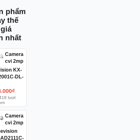
n phẩm
ay thế
 giá
n nhất
Camera
cvi 2mp
ision KX-
2001C-DL-
8.000
₫
418 lượt
em
Camera
cvi 2mp
evision
-AD2111C-