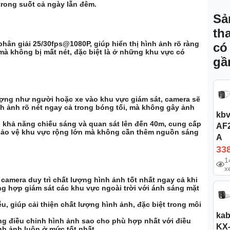
trong suốt cả ngày lẫn đêm.
Sả
th
phân giải
25/30fps@1080P
, giúp hiển thị hình ảnh rõ ràng
có
mà không bị mất nét, đặc biệt là ở những khu vực có
gầ
ượng như người hoặc xe vào khu vực giám sát, camera sẽ
h ảnh rõ nét ngay cả trong bóng tối, mà không gây ảnh
kbv
khả năng chiếu sáng và quan sát lên đến
40m
, cung cấp
AF
 bảo vệ khu vực rộng lớn mà không cần thêm nguồn sáng
A
33
1
x
camera duy trì chất lượng hình ảnh tốt nhất ngay cả khi
g hợp giám sát các khu vực ngoài trời với ánh sáng mặt
, giúp cải thiện chất lượng hình ảnh, đặc biệt trong môi
kab
g điều chỉnh hình ảnh sao cho phù hợp nhất với điều
KX
nh ảnh luôn ở mức tốt nhất.