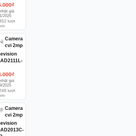
5.000
₫
nhật giá:
1/2026
452 lượt
em
Camera
cvi 2mp
evision
-AD2111L-
4.000
₫
nhật giá:
9/2025
248 lượt
em
Camera
cvi 2mp
evision
-AD2013C-