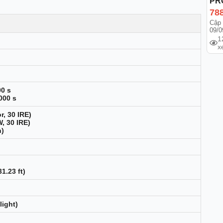
PR
78
Cập 
09/0
1
x
00 s
000 s
r, 30 IRE)
, 30 IRE)
n)
1.23 ft)
light)