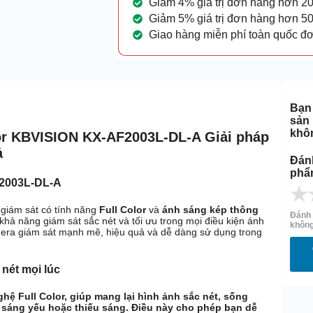
Giảm 4% giá trị đơn hàng hơn 2
Giảm 5% giá trị đơn hàng hơn 5
Giao hàng miễn phí toàn quốc đ
Bạn 
sản
khô
or KBVISION KX-AF2003L-DL-A Giải pháp
ả
Đán
phẩ
F2003L-DL-A
★
giám sát có tính năng
Full Color
và
ánh sáng kép thông
Đánh 
 khả năng giám sát sắc nét và tối ưu trong mọi điều kiện ánh
không
mera giám sát mạnh mẽ, hiệu quả và dễ dàng sử dụng trong
 nét mọi lúc
nghệ
Full Color
, giúp mang lại hình ảnh sắc nét, sống
 sáng yếu hoặc thiếu sáng. Điều này cho phép bạn dễ