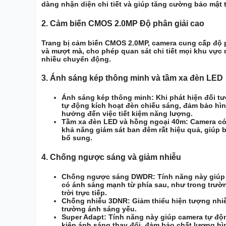
dàng nhận diện chi tiết và giúp tăng cường bảo mật 
2.
Cảm biến CMOS 2.0MP Độ phân giải cao
Trang bị
cảm biến CMOS 2.0MP
, camera cung cấp độ 
và mượt mà, cho phép quan sát chi tiết mọi khu vực 
nhiều chuyển động.
3.
Ánh sáng kép thông minh và tầm xa đèn LED
Ánh sáng kép thông minh:
Khi phát hiện đối t
tự động kích hoạt đèn chiếu sáng, đảm bảo hìn
hưởng đến việc tiết kiệm năng lượng.
Tầm xa đèn LED và hồng ngoại 40m:
Camera có 
khả năng giám sát ban đêm rất hiệu quả, giúp
bổ sung.
4.
Chống ngược sáng và giảm nhiễu
Chống ngược sáng DWDR:
Tính năng này giúp 
có ánh sáng mạnh từ phía sau, như trong trườn
trời trực tiếp.
Chống nhiễu 3DNR:
Giảm thiểu hiện tượng nhiễu
trường ánh sáng yếu.
Super Adapt:
Tính năng này giúp camera tự độn
kiện ánh sáng thay đổi, đảm bảo chất lượng hì