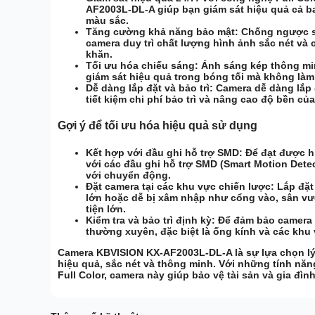
AF2003L-DL-A giúp bạn giám sát hiệu quả cả ba
màu sắc.
Tăng cường khả năng bảo mật:
Chống ngược sá
camera duy trì chất lượng hình ảnh sắc nét và 
khăn.
Tối ưu hóa chiếu sáng:
Ánh sáng kép thông min
giám sát hiệu quả trong bóng tối mà không làm 
Dễ dàng lắp đặt và bảo trì:
Camera dễ dàng lắp đặ
tiết kiệm chi phí bảo trì và nâng cao độ bền củ
Gợi ý để tối ưu hóa hiệu quả sử dụng
Kết hợp với đầu ghi hỗ trợ SMD:
Để đạt được h
với các đầu ghi hỗ trợ
SMD
(Smart Motion Dete
với chuyển động.
Đặt camera tại các khu vực chiến lược:
Lắp đặt
lớn hoặc dễ bị xâm nhập như cổng vào, sân v
tiện lớn.
Kiểm tra và bảo trì định kỳ:
Để đảm bảo camera l
thường xuyên, đặc biệt là ống kính và các khu
Camera KBVISION KX-AF2003L-DL-A là sự lựa chọn lý
hiệu quả, sắc nét và thông minh. Với những tính nă
Full Color, camera này giúp bảo vệ tài sản và gia đìn