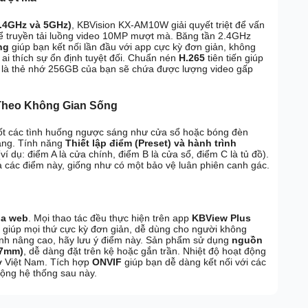
2.4GHz và 5GHz)
, KBVision KX-AM10W giải quyết triệt để vấn
 để truyền tải luồng video 10MP mượt mà. Băng tần 2.4GHz
ng
giúp bạn kết nối lần đầu với app cực kỳ đơn giản, không
i thích sự ổn định tuyệt đối. Chuẩn nén
H.265
tiên tiến giúp
ĩa là thẻ nhớ 256GB của bạn sẽ chứa được lượng video gấp
 Theo Không Gian Sống
tốt các tình huống ngược sáng như cửa sổ hoặc bóng đèn
sáng. Tính năng
Thiết lập điểm (Preset) và hành trình
(ví dụ: điểm A là cửa chính, điểm B là cửa sổ, điểm C là tủ đồ).
 các điểm này, giống như có một bảo vệ luân phiên canh gác.
ua web
. Mọi thao tác đều thực hiện trên app
KBView Plus
ày giúp mọi thứ cực kỳ đơn giản, dễ dùng cho người không
ình nâng cao, hãy lưu ý điểm này. Sản phẩm sử dụng
nguồn
.7mm)
, dễ dàng đặt trên kệ hoặc gắn trần. Nhiệt độ hoạt động
 ở Việt Nam. Tích hợp
ONVIF
giúp bạn dễ dàng kết nối với các
ộng hệ thống sau này.