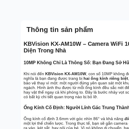
Thông tin sản phẩm
KBVision KX-AM10W – Camera WiFi 10
Diện Trong Nhà
10MP Không Chỉ Là Thông Số: Bạn Đang Sở Hữu
Khi nói đến
KBVision KX-AM10W
, con số 10MP không đơ
nghĩa là bạn đang được trang bị
hai ống kính riêng biệt
bảo vệ thay vì một: một người đứng yên quan sát một khu
ngách. Hình ảnh thu được từ mỗi ống kính đều sắc nét đế
hay vật thể ngay cả khi phóng to. Đây là bước nhảy vọt
có bất kỳ chi tiết quan trọng nào bị bỏ lỡ.
Ống Kính Cố Định: Người Lính Gác Trung Thàn
Ống kính cố định 3.6mm với góc nhìn 86° và khả năng
đi
một lợi thế chiến lược. Trong thực tế, bạn sẽ gắn came
ra vào, két sắt, hay nôi của bé. Vì nó không di chuyển, b