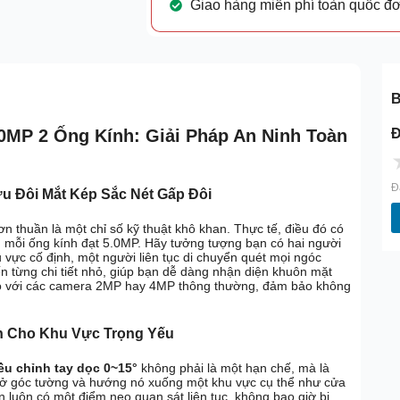
Giao hàng miễn phí toàn quốc đ
B
Đ
MP 2 Ống Kính: Giải Pháp An Ninh Toàn
Đ
 Đôi Mắt Kép Sắc Nét Gấp Đôi
n thuần là một chỉ số kỹ thuật khô khan. Thực tế, điều đó có
, mỗi ống kính đạt 5.0MP. Hãy tưởng tượng bạn có hai người
 vực cố định, một người liên tục di chuyển quét mọi ngóc
n từng chi tiết nhỏ, giúp bạn dễ dàng nhận diện khuôn mặt
 so với các camera 2MP hay 4MP thông thường, đảm bảo không
h Cho Khu Vực Trọng Yếu
ều chỉnh tay dọc 0~15°
không phải là một hạn chế, mà là
ra ở góc tường và hướng nó xuống một khu vực cụ thể như cửa
ạn luôn có một điểm neo quan sát liên tục, không bao giờ bị