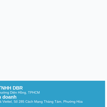
TNHH DBR
Phường Diên Hồng, TPHCM
h doanh
à Viettel, Số 285 Cách Mạng Tháng Tám, Phường Hòa