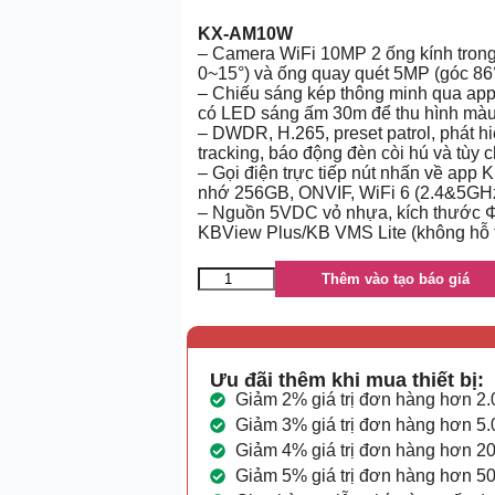
KX-AM10W
– Camera WiFi 10MP 2 ống kính trong 
0~15°) và ống quay quét 5MP (góc 86°
– Chiếu sáng kép thông minh qua app
có LED sáng ấm 30m để thu hình mà
– DWDR, H.265, preset patrol, phát h
tracking, báo động đèn còi hú và tùy 
– Gọi điện trực tiếp nút nhấn về app 
nhớ 256GB, ONVIF, WiFi 6 (2.4&5GHz
– Nguồn 5VDC vỏ nhựa, kích thước 
KBView Plus/KB VMS Lite (không hỗ t
Thêm vào tạo báo giá
Ưu đãi thêm khi mua thiết bị:
Giảm 2% giá trị đơn hàng hơn 2
Giảm 3% giá trị đơn hàng hơn 5
Giảm 4% giá trị đơn hàng hơn 2
Giảm 5% giá trị đơn hàng hơn 5