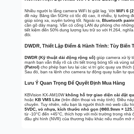
Nhiều người lo lắng camera WiFi bị giật lag. Với
WiFi 6 (
đề này. Băng tần 5GHz có tốc độ cao, ít nhiễu, lý tưởng
giúp sóng xa, xuyên tường tốt. Ngoài ra,
Bluetooth pairi
cần gõ dây mạng. Vẫn có cổng LAN dự phòng cho những a
tiết kiệm đến 50% dung lượng lưu trữ so với H.264, ngh
đôi.
DWDR, Thiết Lập Điểm & Hành Trình: Tùy Biến
DWDR (Kỹ thuật dải động rộng số)
giúp camera xử lý 
mạnh bạn vẫn thấy rõ cả chi tiết trong bóng tối và vùng 
(Patrol)
cho phép bạn lưu lại các vị trí góc quay ưa thích 
Sau đó, bạn ra lệnh cho camera tự động quay tuần tự qua
Lưu Ý Quan Trọng Để Quyết Định Mua Hàng
KBVision KX-AM10W
không hỗ trợ giao diện cài đặt q
hoặc
KB VMS Lite
(trên điện thoại và máy tính). Điều n
chuyên. Tuy nhiên, nếu bạn là người thích mò web cấu h
5VDC, vỏ nhựa, kích thước nhỏ gọn (Φ80.9mm × 125
từ -10°C đến +45°C, thích hợp với môi trường trong nhà
đầu ghi hình (NVR) của thương hiệu khác nếu muốn mở r