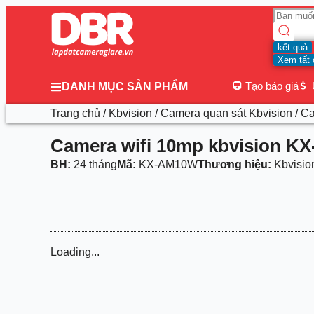
kết quả
Xem tất 
Tạo báo giá
DANH MỤC SẢN PHẨM
Trang chủ
/
Kbvision
/
Camera quan sát Kbvision
/ C
Camera wifi 10mp kbvision 
BH:
24 tháng
Mã:
KX-AM10W
Thương hiệu:
Kbvisio
Loading...