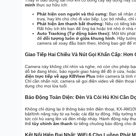
Thay vì báo động sai mỗi khi có bóng cây lay động hay
minh
thực sự hữu ích:
Phát hiện con người và thú cưng:
Bạn sẽ nhận đ
trưa, hay khi chú chó đi vào bếp. Lọc bỏ nhiễu, c
Phát hiện âm thanh bất thường:
Nếu có tiếng kêu
Rất hữu ích khi bạn để ông bà hoặc trẻ nhỏ ở nhà 
Auto Tracking (Tự động bám theo):
Một khi phát
để
đối tượng luôn ở giữa khung hình
. Hãy tưởn
camera sẽ xoay đầu bám theo, không bao giờ để m
Giao Tiếp Hai Chiều Và Nút Gọi Khẩn Cấp: Hơn C
Camera này không chỉ nhìn và nghe, nó còn cho phép b
dỗ bé đang khóc, bảo người giao hàng để đồ ở cửa, hoặc 
điện trực tiếp về app KBView Plus
trên camera là tính 
Chỉ cần nhấn nút, camera sẽ gọi điện video về điện thoại
dụng cho mọi lứa tuổi.
Báo Động Toàn Diện: Đèn Và Còi Hú Khi Cần D
Không chỉ dừng lại ở thông báo trên điện thoại, KX-AM1
bật/tính năng này từ xa hoặc cài đặt tự động. Hãy tưởng 
tức còi hú vang lên và đèn nhấp nháy. Hành động này th
thể
tùy chỉnh âm thanh
từ tiếng chuông báo động cho đế
Kết Nối Hiện Đại Nhất: WiFi 6 Cho Luồng Phát 