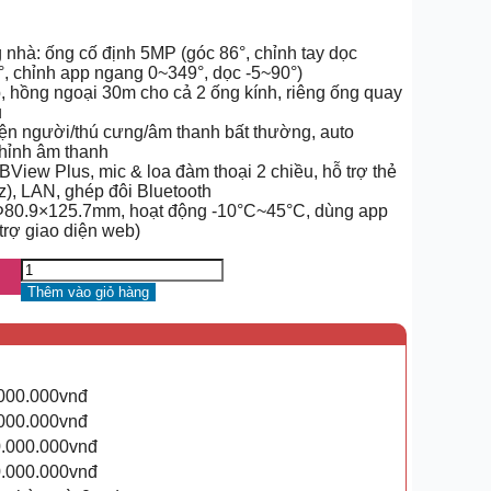
nhà: ống cố định 5MP (góc 86°, chỉnh tay dọc
, chỉnh app ngang 0~349°, dọc -5~90°)
, hồng ngoại 30m cho cả 2 ống kính, riêng ống quay
u
iện người/thú cưng/âm thanh bất thường, auto
chỉnh âm thanh
KBView Plus, mic & loa đàm thoại 2 chiều, hỗ trợ thẻ
), LAN, ghép đôi Bluetooth
Φ80.9×125.7mm, hoạt động -10°C~45°C, dùng app
rợ giao diện web)
Thêm vào giỏ hàng
.000.000vnđ
.000.000vnđ
0.000.000vnđ
0.000.000vnđ