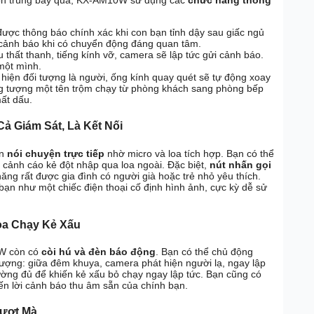
 côn trùng bay qua, KX-AM10W sử dụng các
chức năng thông
ược thông báo chính xác khi con bạn tỉnh dậy sau giấc ngủ
hỉ cảnh báo khi có chuyển động đáng quan tâm.
 thất thanh, tiếng kính vỡ, camera sẽ lập tức gửi cảnh báo.
một mình.
 hiện đối tượng là người, ống kính quay quét sẽ tự động xoay
g tượng một tên trộm chạy từ phòng khách sang phòng bếp
ất dấu.
ả Giám Sát, Là Kết Nối
ạn
nói chuyện trực tiếp
nhờ micro và loa tích hợp. Bạn có thể
cảnh cáo kẻ đột nhập qua loa ngoài. Đặc biệt,
nút nhấn gọi
năng rất được gia đình có người già hoặc trẻ nhỏ yêu thích.
 bạn như một chiếc điện thoại cố định hình ảnh, cực kỳ dễ sử
ọa Chạy Kẻ Xấu
0W còn có
còi hú và đèn báo động
. Bạn có thể chủ động
tượng: giữa đêm khuya, camera phát hiện người lạ, ngay lập
ường đủ để khiến kẻ xấu bỏ chạy ngay lập tức. Bạn cũng có
n lời cảnh báo thu âm sẵn của chính bạn.
Mượt Mà