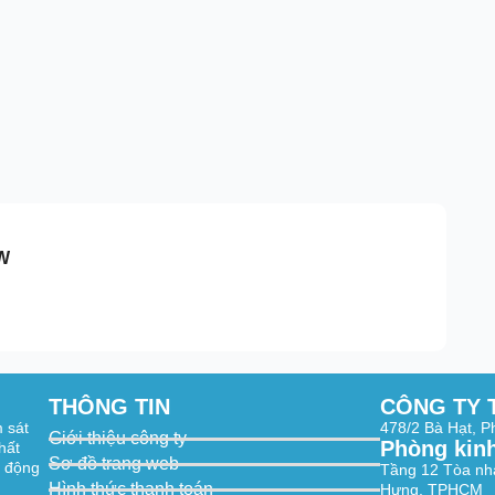
0W
THÔNG TIN
CÔNG TY 
m sát
478/2 Bà Hạt, 
Giới thiệu công ty
Phòng kin
hất
Sơ đồ trang web
t động
Tầng 12 Tòa nh
Hình thức thanh toán
Hưng, TPHCM