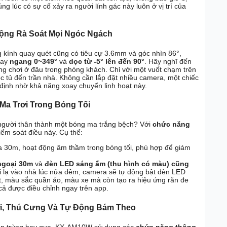
ng lúc có sự cố xảy ra người lính gác này luôn ở vị trí của
ộng Rà Soát Mọi Ngóc Ngách
 kính quay quét cũng có tiêu cự 3.6mm và góc nhìn 86°,
oay
ngang 0~349°
và
dọc từ -5° lên đến 90°
. Hãy nghĩ đến
g chơi ở đâu trong phòng khách. Chỉ với một vuốt chạm trên
óc tủ đến trần nhà. Không cần lắp đặt nhiều camera, một chiếc
ịnh nhờ khả năng xoay chuyển linh hoạt này.
a Trơi Trong Bóng Tối
người thân thành một bóng ma trắng bệch? Với
chức năng
ểm soát điều này. Cụ thể:
a 30m, hoạt động âm thầm trong bóng tối, phù hợp để giám
ngoại 30m
và
đèn LED sáng ấm (thu hình có màu) cũng
ời lạ vào nhà lúc nửa đêm, camera sẽ tự động bật đèn LED
t, màu sắc quần áo, màu xe mà còn tạo ra hiệu ứng răn đe
 cả được điều chỉnh ngay trên app.
ười, Thú Cưng Và Tự Động Bám Theo