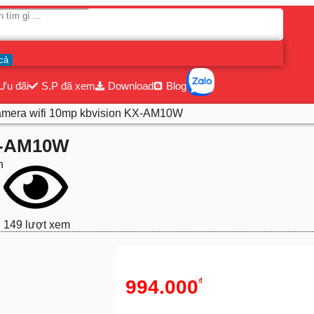
cả
Ưu đãi
S.P đã xem
Download
Blog
amera wifi 10mp kbvision KX-AM10W
KX-AM10W
n
149 lượt xem
994.000
₫