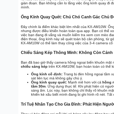
gián đoạn. Bạn không cần lo lắng việc ống kính quay đi đú
mình.
Ống Kính Quay Quét: Chú Chó Canh Gác Chủ Đ
Đây chính là điểm khác biệt lớn nhất của KX-AM10W. Ống
nhưng được điều khiển hoàn toàn qua app. Bạn có thể x
việc bạn đang đi vắng và muốn kiểm tra xem con mèo đan
điện thoại, ống kính này sẽ quét toàn bộ căn phòng, từ g
KX-AM10W có thể làm thay công việc của 3-4 camera cố đ
Chiếu Sáng Kép Thông Minh: Không Còn Cảnh M
Bạn đã bao giờ thấy camera hồng ngoại biến khuôn mặt 
chiếu sáng kép
trên KX-AM10W, bạn hoàn toàn có thể ki
Ống kính cố định:
Trang bị đèn hồng ngoại tầm x
sát liên tục mà không gây chú ý.
Ống kính quay quét:
Mạnh mẽ hơn với cả
hồng 
tầm 30m
. Ứng dụng thực tế: Khi phát hiện có ngư
sáng ấm. Lúc này, bạn không chỉ thấy rõ khuôn mặ
khiến kẻ xấu biết mình đang bị ghi hình rõ nét. Tất
Trí Tuệ Nhân Tạo Cho Gia Đình: Phát Hiện Ng