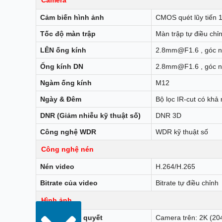
Cảm biến hình ảnh
CMOS quét lũy tiến 1
Tốc độ màn trập
Màn trập tự điều chỉ
LÊN ống kính
2.8mm@F1.6 , góc nh
Ống kính DN
2.8mm@F1.6 , góc nh
Ngàm ống kính
M12
Ngày & Đêm
Bộ lọc IR-cut có khả
DNR (Giảm nhiễu kỹ thuật số)
DNR 3D
Công nghệ WDR
WDR kỹ thuật số
Công nghệ nén
Nén video
H.264/H.265
Bitrate của video
Bitrate tự điều chỉnh
Hình ảnh
Tối đa. Nghị quyết
Camera trên: 2K (20