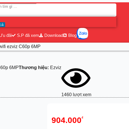
cả
Ưu đãi
S.P đã xem
Download
Blog
wifi ezviz C60p 6MP
60p 6MP
Thương hiệu:
Ezviz
1460 lượt xem
904.000
₫