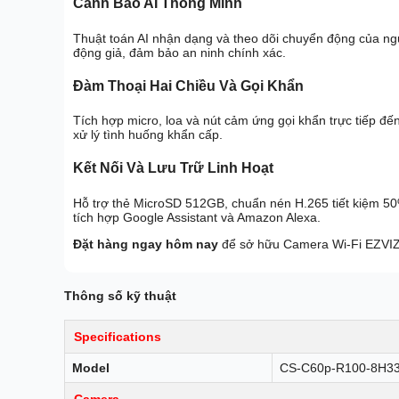
Cảnh Báo AI Thông Minh
Thuật toán AI nhận dạng và theo dõi chuyển động của ng
động giả, đảm bảo an ninh chính xác.
Đàm Thoại Hai Chiều Và Gọi Khẩn
Tích hợp micro, loa và nút cảm ứng gọi khẩn trực tiếp đế
xử lý tình huống khẩn cấp.
Kết Nối Và Lưu Trữ Linh Hoạt
Hỗ trợ thẻ MicroSD 512GB, chuẩn nén H.265 tiết kiệm 5
tích hợp Google Assistant và Amazon Alexa.
Đặt hàng ngay hôm nay
để sở hữu Camera Wi-Fi EZVIZ 
Thông số kỹ thuật
Specifications
Model
CS-C60p-R100-8H3
Camera