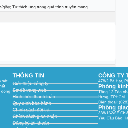
h/giây; Tự thích ứng trong quá trình truyền mạng
g, phát hiện hình dạng con người được hỗ trợ bởi AI, phát
 EZVIZ Cloud
 EZVIZ Cloud
THÔNG TIN
CÔNG TY 
SD (tối đa 512 GB)
m sát
478/2 Bà Hạt, 
Giới thiệu công ty
Phòng kin
hất
Sơ đồ trang web
t động
Tầng 12 Tòa nh
Hình thức thanh toán
Hưng, TPHCM
Điện thoại: (02
Quy định bảo hành
Phòng gia
g, 802.11n, 802.11ac, 802.11ax
Chính sách đổi trả
338/162/6E Chi
Chính sách giao nhận
Yêu Cầu Bảo Hà
2.4835GHz 5GHz: 5.150GHz~5.250GHz
Đăng ký tài khoản
Hz 5GHz Hỗ trợ 80 MHz