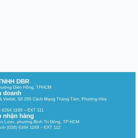
TNHH DBR
Phường Diên Hồng, TPHCM
h doanh
à Viettel, Số 285 Cách Mạng Tháng Tám, Phường Hòa
8) 6264 1189 – EXT 111
o nhận hàng
ến Lược, phường Bình Trị Đông, TP HCM
nh (028) 6264 1189 – EXT 112