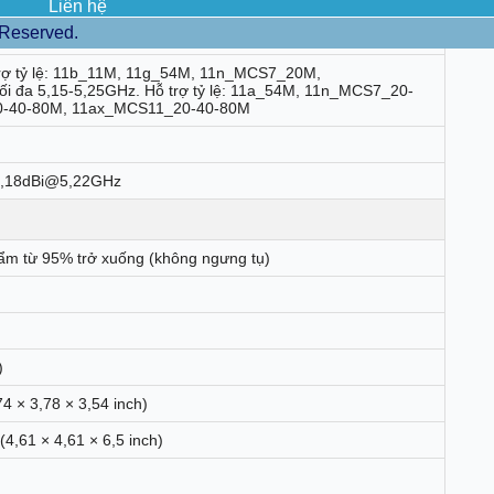
Liên hệ
 Reserved.
K,WPA3-Cá nhân
trợ tỷ lệ: 11b_11M, 11g_54M, 11n_MCS7_20M,
 đa 5,15-5,25GHz. Hỗ trợ tỷ lệ: 11a_54M, 11n_MCS7_20-
-40-80M, 11ax_MCS11_20-40-80M
3,18dBi@5,22GHz
ẩm từ 95% trở xuống (không ngưng tụ)
)
4 × 3,78 × 3,54 inch)
4,61 × 4,61 × 6,5 inch)