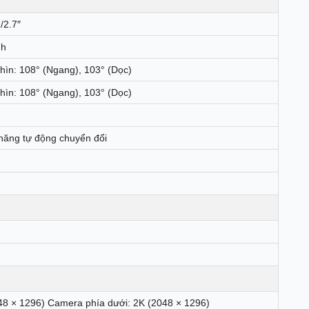
/2.7″
nh
ìn: 108° (Ngang), 103° (Dọc)
ìn: 108° (Ngang), 103° (Dọc)
 năng tự động chuyển đổi
48 × 1296) Camera phía dưới: 2K (2048 × 1296)