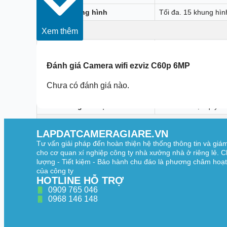
Tốc độ khung hình
Tối đa. 15 khung hìn
Mạng
Xem thêm
Phát hiện chuyển độn
Báo động thông minh
hiện chế độ tuần tra
Đánh giá
Camera wifi ezviz C60p 6MP
Ghép nối
ghép nối Bluetooth
Chưa có đánh giá nào.
Giao thức
Giao thức độc quyền
Giao thức giao diện
Giao thức độc quyền
Giao diện
LAPDATCAMERAGIARE.VN
Kho
Hỗ trợ thẻ nhớ micro
Tư vấn giải pháp đến hoàn thiện hệ thống thông tin và giá
cho cơ quan xí nghiệp công ty nhà xưởng nhà ở riêng lẻ. C
Quyền lực
Loại C
lượng - Tiết kiệm - Bảo hành chu đáo là phương châm hoạ
của công ty
Wi-Fi
HOTLINE HỖ TRỢ
0909 765 046
Tiêu chuẩn
IEEE802.11b, 802.11
0968 146 148
Dải tần số
2.4GHz: 2.4GHz ~ 
Băng thông kênh
2.4GHz Hỗ trợ 20 M