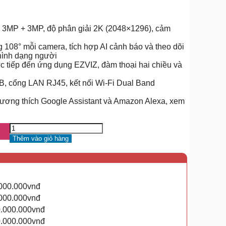
 3MP + 3MP, độ phân giải 2K (2048×1296), cảm
 108° mỗi camera, tích hợp AI cảnh báo và theo dõi
hình dạng người
ực tiếp đến ứng dụng EZVIZ, đàm thoại hai chiều và
, cổng LAN RJ45, kết nối Wi-Fi Dual Band
tương thích Google Assistant và Amazon Alexa, xem
Thêm vào giỏ hàng
.000.000vnđ
.000.000vnđ
0.000.000vnđ
0.000.000vnđ