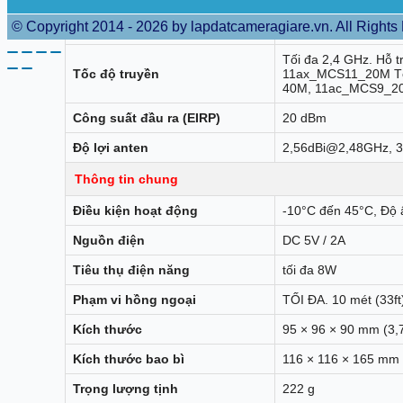
© Copyright 2014 - 2026 by lapdatcameragiare.vn. All Rights
Bảo vệ
WPA-PSK, WPA2-PS
Tối đa 2,4 GHz. Hỗ 
Tốc độ truyền
11ax_MCS11_20M Tối
40M, 11ac_MCS9_20
Công suất đầu ra (EIRP)
20 dBm
Độ lợi anten
2,56dBi@2,48GHz, 
Thông tin chung
Điều kiện hoạt động
-10°C đến 45°C, Độ 
Nguồn điện
DC 5V / 2A
Tiêu thụ điện năng
tối đa 8W
Phạm vi hồng ngoại
TỐI ĐA. 10 mét (33ft
Kích thước
95 × 96 × 90 mm (3,7
Kích thước bao bì
116 × 116 × 165 mm (
Trọng lượng tịnh
222 g