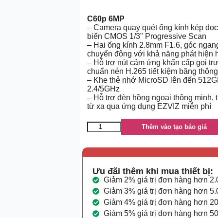
C60p 6MP
– Camera quay quét ống kính kép dọc
biến CMOS 1/3" Progressive Scan
– Hai ống kính 2.8mm F1.6, góc ngang
chuyển động với khả năng phát hiện 
– Hỗ trợ nút cảm ứng khẩn cấp gọi tr
chuẩn nén H.265 tiết kiệm băng thông
– Khe thẻ nhớ MicroSD lên đến 512GB
2.4/5GHz
– Hỗ trợ đèn hồng ngoại thông minh, 
từ xa qua ứng dụng EZVIZ miễn phí
Thêm vào tạo báo giá
Ưu đãi thêm khi mua thiết bị:
Giảm 2% giá trị đơn hàng hơn 2
Giảm 3% giá trị đơn hàng hơn 5
Giảm 4% giá trị đơn hàng hơn 2
Giảm 5% giá trị đơn hàng hơn 5