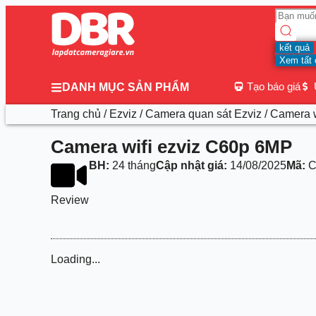
kết quả
Xem tất 
Tạo báo giá
DANH MỤC SẢN PHẨM
Trang chủ
/
Ezviz
/
Camera quan sát Ezviz
/ Camera 
Camera wifi ezviz C60p 6MP
BH:
24 tháng
Cập nhật giá:
14/08/2025
Mã:
C
Review
Loading...