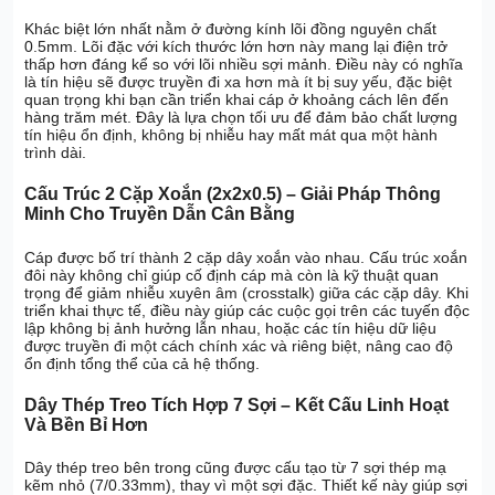
Khác biệt lớn nhất nằm ở đường kính lõi đồng nguyên chất
0.5mm. Lõi đặc với kích thước lớn hơn này mang lại điện trở
thấp hơn đáng kể so với lõi nhiều sợi mảnh. Điều này có nghĩa
là tín hiệu sẽ được truyền đi xa hơn mà ít bị suy yếu, đặc biệt
quan trọng khi bạn cần triển khai cáp ở khoảng cách lên đến
hàng trăm mét. Đây là lựa chọn tối ưu để đảm bảo chất lượng
tín hiệu ổn định, không bị nhiễu hay mất mát qua một hành
trình dài.
Cấu Trúc 2 Cặp Xoắn (2x2x0.5) – Giải Pháp Thông
Minh Cho Truyền Dẫn Cân Bằng
Cáp được bố trí thành 2 cặp dây xoắn vào nhau. Cấu trúc xoắn
đôi này không chỉ giúp cố định cáp mà còn là kỹ thuật quan
trọng để giảm nhiễu xuyên âm (crosstalk) giữa các cặp dây. Khi
triển khai thực tế, điều này giúp các cuộc gọi trên các tuyến độc
lập không bị ảnh hưởng lẫn nhau, hoặc các tín hiệu dữ liệu
được truyền đi một cách chính xác và riêng biệt, nâng cao độ
ổn định tổng thể của cả hệ thống.
Dây Thép Treo Tích Hợp 7 Sợi – Kết Cấu Linh Hoạt
Và Bền Bỉ Hơn
Dây thép treo bên trong cũng được cấu tạo từ 7 sợi thép mạ
kẽm nhỏ (7/0.33mm), thay vì một sợi đặc. Thiết kế này giúp sợi