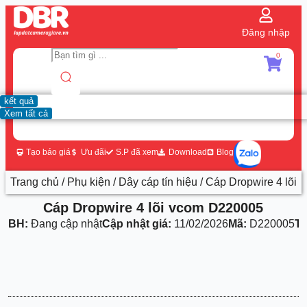
Đăng nhập
0
kết quả
Xem tất cả
Tạo báo giá
Ưu đãi
S.P đã xem
Download
Blog
Trang chủ
/
Phụ kiện
/
Dây cáp tín hiệu
/ Cáp Dropwire 4 lõi
Cáp Dropwire 4 lõi vcom D220005
BH:
Đang cập nhật
Cập nhật giá:
11/02/2026
Mã:
D220005
Th