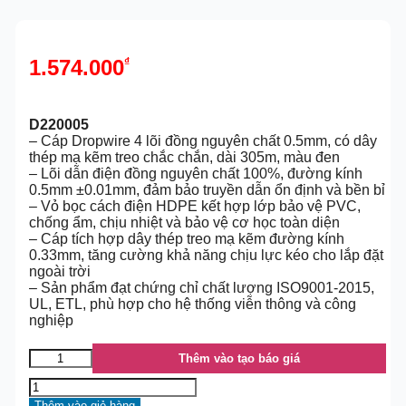
1.574.000
₫
D220005
– Cáp Dropwire 4 lõi đồng nguyên chất 0.5mm, có dây
thép mạ kẽm treo chắc chắn, dài 305m, màu đen
– Lõi dẫn điện đồng nguyên chất 100%, đường kính
0.5mm ±0.01mm, đảm bảo truyền dẫn ổn định và bền bỉ
– Vỏ bọc cách điện HDPE kết hợp lớp bảo vệ PVC,
chống ẩm, chịu nhiệt và bảo vệ cơ học toàn diện
– Cáp tích hợp dây thép treo mạ kẽm đường kính
0.33mm, tăng cường khả năng chịu lực kéo cho lắp đặt
ngoài trời
– Sản phẩm đạt chứng chỉ chất lượng ISO9001-2015,
UL, ETL, phù hợp cho hệ thống viễn thông và công
nghiệp
Thêm vào tạo báo giá
Thêm vào giỏ hàng