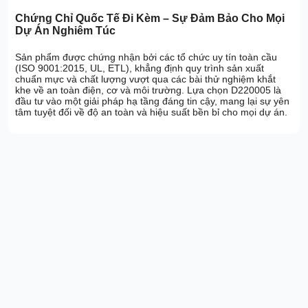
Chứng Chỉ Quốc Tế Đi Kèm – Sự Đảm Bảo Cho Mọi
Dự Án Nghiêm Túc
Sản phẩm được chứng nhận bởi các tổ chức uy tín toàn cầu
(ISO 9001:2015, UL, ETL), khẳng định quy trình sản xuất
chuẩn mực và chất lượng vượt qua các bài thử nghiệm khắt
khe về an toàn điện, cơ và môi trường. Lựa chọn D220005 là
đầu tư vào một giải pháp hạ tầng đáng tin cậy, mang lại sự yên
tâm tuyệt đối về độ an toàn và hiệu suất bền bỉ cho mọi dự án.