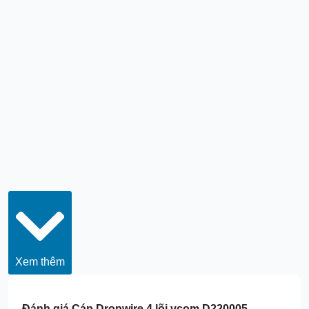
Xem thêm
Đánh giá
Cáp Dropwire 4 lõi vcom D220005