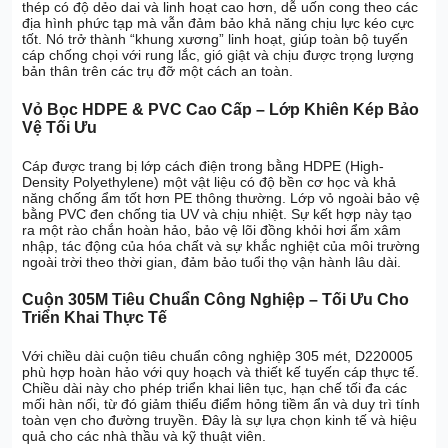
thép có độ dẻo dai và linh hoạt cao hơn, dễ uốn cong theo các
địa hình phức tạp mà vẫn đảm bảo khả năng chịu lực kéo cực
tốt. Nó trở thành “khung xương” linh hoạt, giúp toàn bộ tuyến
cáp chống chọi với rung lắc, gió giật và chịu được trọng lượng
bản thân trên các trụ đỡ một cách an toàn.
Vỏ Bọc HDPE & PVC Cao Cấp – Lớp Khiên Kép Bảo
Vệ Tối Ưu
Cáp được trang bị lớp cách điện trong bằng HDPE (High-
Density Polyethylene) một vật liệu có độ bền cơ học và khả
năng chống ẩm tốt hơn PE thông thường. Lớp vỏ ngoài bảo vệ
bằng PVC đen chống tia UV và chịu nhiệt. Sự kết hợp này tạo
ra một rào chắn hoàn hảo, bảo vệ lõi đồng khỏi hơi ẩm xâm
nhập, tác động của hóa chất và sự khắc nghiệt của môi trường
ngoài trời theo thời gian, đảm bảo tuổi thọ vận hành lâu dài.
Cuộn 305M Tiêu Chuẩn Công Nghiệp – Tối Ưu Cho
Triển Khai Thực Tế
Với chiều dài cuộn tiêu chuẩn công nghiệp 305 mét, D220005
phù hợp hoàn hảo với quy hoạch và thiết kế tuyến cáp thực tế.
Chiều dài này cho phép triển khai liên tục, hạn chế tối đa các
mối hàn nối, từ đó giảm thiểu điểm hỏng tiềm ẩn và duy trì tính
toàn vẹn cho đường truyền. Đây là sự lựa chọn kinh tế và hiệu
quả cho các nhà thầu và kỹ thuật viên.