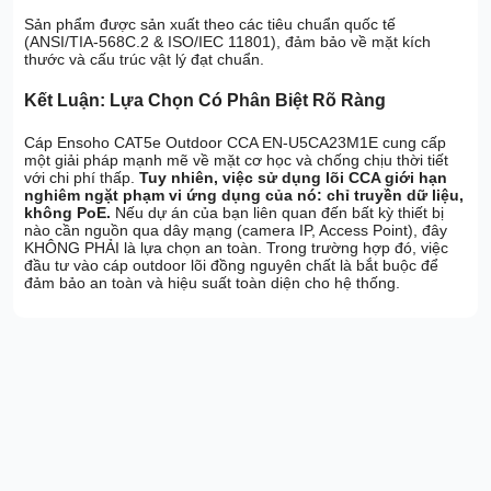
Sản phẩm được sản xuất theo các tiêu chuẩn quốc tế
(ANSI/TIA-568C.2 & ISO/IEC 11801), đảm bảo về mặt kích
thước và cấu trúc vật lý đạt chuẩn.
Kết Luận: Lựa Chọn Có Phân Biệt Rõ Ràng
Cáp Ensoho CAT5e Outdoor CCA EN-U5CA23M1E cung cấp
một giải pháp mạnh mẽ về mặt cơ học và chống chịu thời tiết
với chi phí thấp.
Tuy nhiên, việc sử dụng lõi CCA giới hạn
nghiêm ngặt phạm vi ứng dụng của nó: chỉ truyền dữ liệu,
không PoE.
Nếu dự án của bạn liên quan đến bất kỳ thiết bị
nào cần nguồn qua dây mạng (camera IP, Access Point), đây
KHÔNG PHẢI là lựa chọn an toàn. Trong trường hợp đó, việc
đầu tư vào cáp outdoor lõi đồng nguyên chất là bắt buộc để
đảm bảo an toàn và hiệu suất toàn diện cho hệ thống.