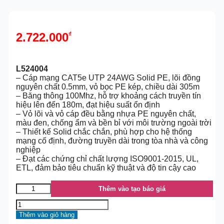
2.722.000
₫
L524004
– Cáp mạng CAT5e UTP 24AWG Solid PE, lõi đồng
nguyên chất 0.5mm, vỏ bọc PE kép, chiều dài 305m
– Băng thông 100Mhz, hỗ trợ khoảng cách truyền tín
hiệu lên đến 180m, đạt hiệu suất ổn định
– Vỏ lõi và vỏ cáp đều bằng nhựa PE nguyên chất,
màu đen, chống ẩm và bền bỉ với môi trường ngoài trời
– Thiết kế Solid chắc chắn, phù hợp cho hệ thống
mạng cố định, đường truyền dài trong tòa nhà và công
nghiệp
– Đạt các chứng chỉ chất lượng ISO9001-2015, UL,
ETL, đảm bảo tiêu chuẩn kỹ thuật và độ tin cậy cao
Thêm vào tạo báo giá
Thêm vào giỏ hàng