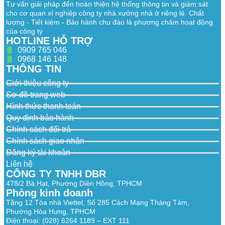
Tư vấn giải pháp đến hoàn thiện hệ thống thông tin và giám sát
cho cơ quan xí nghiệp công ty nhà xưởng nhà ở riêng lẻ. Chất
lượng - Tiết kiệm - Bảo hành chu đáo là phương châm hoạt động
của công ty
HOTLINE HỖ TRỢ
0909 765 046
0968 146 148
THÔNG TIN
Giới thiệu công ty
Sơ đồ trang web
Hình thức thanh toán
Quy định bảo hành
Chính sách đổi trả
Chính sách giao nhận
Đăng ký tài khoản
Liên hệ
CÔNG TY TNHH DBR
478/2 Bà Hạt, Phường Diên Hồng, TPHCM
Phòng kinh doanh
Tầng 12 Tòa nhà Viettel, Số 285 Cách Mạng Tháng Tám,
Phường Hòa Hưng, TPHCM
Điện thoại: (028) 6264 1189 – EXT 111