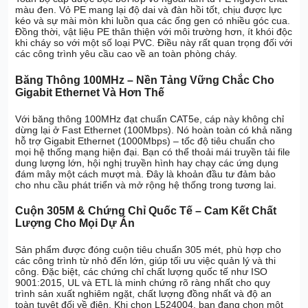
màu đen. Vỏ PE mang lại độ dai và đàn hồi tốt, chịu được lực
kéo và sự mài mòn khi luồn qua các ống gen có nhiều góc cua.
Đồng thời, vật liệu PE thân thiện với môi trường hơn, ít khói độc
khi cháy so với một số loại PVC. Điều này rất quan trọng đối với
các công trình yêu cầu cao về an toàn phòng cháy.
Băng Thông 100MHz – Nền Tảng Vững Chắc Cho
Gigabit Ethernet Và Hơn Thế
Với băng thông 100MHz đạt chuẩn CAT5e, cáp này không chỉ
dừng lại ở Fast Ethernet (100Mbps). Nó hoàn toàn có khả năng
hỗ trợ Gigabit Ethernet (1000Mbps) – tốc độ tiêu chuẩn cho
mọi hệ thống mạng hiện đại. Bạn có thể thoải mái truyền tải file
dung lượng lớn, hội nghị truyền hình hay chạy các ứng dụng
đám mây một cách mượt mà. Đây là khoản đầu tư đảm bảo
cho nhu cầu phát triển và mở rộng hệ thống trong tương lai.
Cuộn 305M & Chứng Chỉ Quốc Tế – Cam Kết Chất
Lượng Cho Mọi Dự Án
Sản phẩm được đóng cuộn tiêu chuẩn 305 mét, phù hợp cho
các công trình từ nhỏ đến lớn, giúp tối ưu việc quản lý và thi
công. Đặc biệt, các chứng chỉ chất lượng quốc tế như ISO
9001:2015, UL và ETL là minh chứng rõ ràng nhất cho quy
trình sản xuất nghiêm ngặt, chất lượng đồng nhất và độ an
toàn tuyệt đối về điện. Khi chọn L524004, bạn đang chọn một