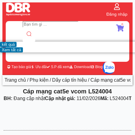
Đăng nhập
0
kết quả
Xem tất cả
Tạo báo giá
Ưu đãi
S.P đã xem
Download
Blog
Trang chủ
/
Phụ kiện
/
Dây cáp tín hiệu
/ Cáp mạng cat5e vc
Cáp mạng cat5e vcom L524004
BH:
Đang cập nhật
Cập nhật giá:
11/02/2026
Mã:
L524004
Th