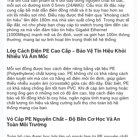
Trái tim của sản phẩm là 4 đôi dây đồng nguyên chất lõi đặc,
mỗi sợi có đường kính 0.5mm (24AWG). Cấu trúc lõi đặc này
cung cấp bề mặt dẫn điện đồng nhất và ít bị suy hao hơn so
với lõi nhiều sợi nhỏ. Điều này được thể hiện qua “khoảng cách
tín hiệu” lên đến 180m mà nhà sản xuất công bố. Trong thực tế
lắp đặt, nó cho phép bạn chạy cáp từ switch trung tâm đến các
phòng xa mà vẫn đảm bảo tín hiệu Gigabit Ethernet
(1000Mbps) mạnh mẽ và ổn định, vượt xa giới hạn 100m thông
thường, mang lại sự linh hoạt lớn trong thiết kế hệ thống.
Lớp Cách Điện PE Cao Cấp – Bảo Vệ Tín Hiệu Khỏi
Nhiễu Và Ẩm Mốc
Mỗi sợi đồng được bọc cách điện riêng bằng vật liệu PE
(Polyethylene) chất lượng cao. PE không chỉ có khả năng cách
điện tuyệt vời mà còn có hằng số điện môi ổn định, giúp giảm
thiểu nhiễu xuyên âm (crosstalk) giữa các đôi dây. Đặc biệt, PE
có khả năng chống ẩm tốt hơn PVC. Khi đi cáp âm tường hoặc
trong ống gen ở những nơi có độ ẩm cao, lớp cách điện này
bảo vệ lõi đồng khỏi bị oxy hóa, ngăn ngừa tình trạng suy giảm
chất lượng tín hiệu và tăng cường tuổi thọ cho toàn bộ hệ
thống mạng của bạn.
Vỏ Cáp PE Nguyên Chất – Độ Bền Cơ Học Và An
Toàn Môi Trường
Toàn bộ cáp được bọc bởi lớp vỏ ngoài làm từ PE nguyên chất