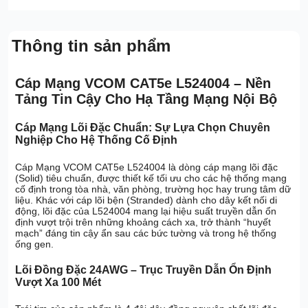
Thông tin sản phẩm
Cáp Mạng VCOM CAT5e L524004 – Nền
Tảng Tin Cậy Cho Hạ Tầng Mạng Nội Bộ
Cáp Mạng Lõi Đặc Chuẩn: Sự Lựa Chọn Chuyên
Nghiệp Cho Hệ Thống Cố Định
Cáp Mạng VCOM CAT5e L524004 là dòng cáp mạng lõi đặc
(Solid) tiêu chuẩn, được thiết kế tối ưu cho các hệ thống mạng
cố định trong tòa nhà, văn phòng, trường học hay trung tâm dữ
liệu. Khác với cáp lõi bện (Stranded) dành cho dây kết nối di
động, lõi đặc của L524004 mang lại hiệu suất truyền dẫn ổn
định vượt trội trên những khoảng cách xa, trở thành “huyết
mạch” đáng tin cậy ẩn sau các bức tường và trong hệ thống
ống gen.
Lõi Đồng Đặc 24AWG – Trục Truyền Dẫn Ổn Định
Vượt Xa 100 Mét