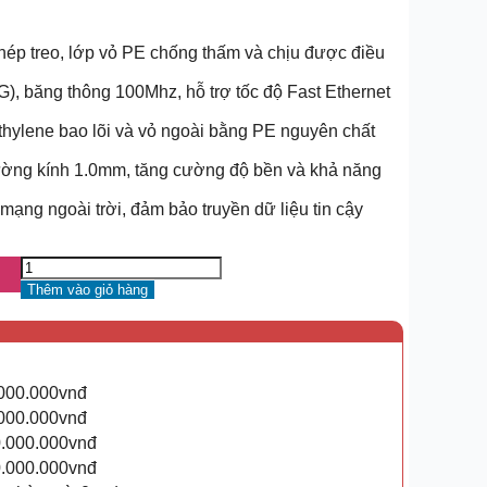
 treo, lớp vỏ PE chống thấm và chịu được điều
, băng thông 100Mhz, hỗ trợ tốc độ Fast Ethernet
thylene bao lõi và vỏ ngoài bằng PE nguyên chất
ường kính 1.0mm, tăng cường độ bền và khả năng
 mạng ngoài trời, đảm bảo truyền dữ liệu tin cậy
Thêm vào giỏ hàng
.000.000vnđ
.000.000vnđ
0.000.000vnđ
0.000.000vnđ