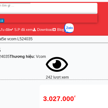
cả
Ưu đãi
S.P đã xem
Download
Blog
at5e vcom L524035
5
24035
Thương hiệu:
Vcom
242 lượt xem
3.027.000
₫