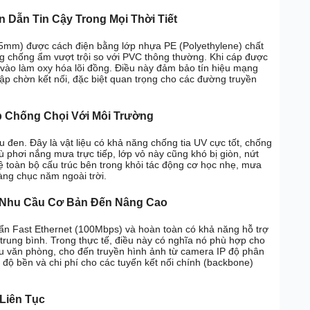
 Dẫn Tin Cậy Trong Mọi Thời Tiết
5mm) được cách điện bằng lớp nhựa PE (Polyethylene) chất
ng chống ẩm vượt trội so với PVC thông thường. Khi cáp được
 vào làm oxy hóa lõi đồng. Điều này đảm bảo tín hiệu mạng
hập chờn kết nối, đặc biệt quan trọng cho các đường truyền
p Chống Chọi Với Môi Trường
đen. Đây là vật liệu có khả năng chống tia UV cực tốt, chống
ù phơi nắng mưa trực tiếp, lớp vỏ này cũng khó bị giòn, nứt
 toàn bộ cấu trúc bên trong khỏi tác động cơ học nhẹ, mưa
àng chục năm ngoài trời.
 Nhu Cầu Cơ Bản Đến Nâng Cao
n Fast Ethernet (100Mbps) và hoàn toàn có khả năng hỗ trợ
rung bình. Trong thực tế, điều này có nghĩa nó phù hợp cho
liệu văn phòng, cho đến truyền hình ảnh từ camera IP độ phân
 độ bền và chi phí cho các tuyến kết nối chính (backbone)
Liên Tục