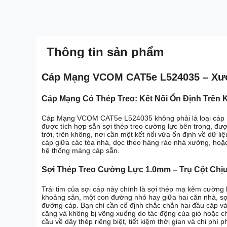
Thông tin sản phẩm
Cáp Mạng VCOM CAT5e L524035 – Xươ
Cáp Mạng Có Thép Treo: Kết Nối Ổn Định Trên
Cáp Mạng VCOM CAT5e L524035 không phải là loại cáp mạ
được tích hợp sẵn sợi thép treo cường lực bên trong, được
trời, trên không, nơi cần một kết nối vừa ổn định về dữ 
cáp giữa các tòa nhà, dọc theo hàng rào nhà xưởng, ho
hệ thống máng cáp sẵn.
Sợi Thép Treo Cường Lực 1.0mm – Trụ Cột Chịu
Trái tim của sợi cáp này chính là sợi thép mạ kẽm cường
khoảng sân, một con đường nhỏ hay giữa hai căn nhà, sợ
đường cáp. Bạn chỉ cần cố định chắc chắn hai đầu cáp và
căng và không bị võng xuống do tác động của gió hoặc ch
cầu về dây thép riêng biệt, tiết kiệm thời gian và chi phí p