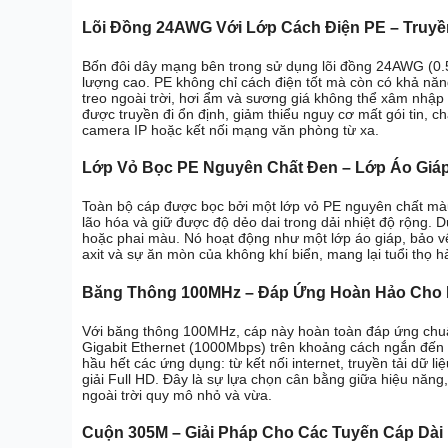
Lõi Đồng 24AWG Với Lớp Cách Điện PE – Truyền
Bốn đôi dây mạng bên trong sử dụng lõi đồng 24AWG (0.
lượng cao. PE không chỉ cách điện tốt mà còn có khả nă
treo ngoài trời, hơi ẩm và sương giá không thể xâm nhập
được truyền đi ổn định, giảm thiểu nguy cơ mất gói tin, c
camera IP hoặc kết nối mạng văn phòng từ xa.
Lớp Vỏ Bọc PE Nguyên Chất Đen – Lớp Áo Giá
Toàn bộ cáp được bọc bởi một lớp vỏ PE nguyên chất màu 
lão hóa và giữ được độ dẻo dai trong dải nhiệt độ rộng. D
hoặc phai màu. Nó hoạt động như một lớp áo giáp, bảo vệ
axit và sự ăn mòn của không khí biển, mang lại tuổi thọ h
Băng Thông 100MHz – Đáp Ứng Hoàn Hảo Cho
Với băng thông 100MHz, cáp này hoàn toàn đáp ứng chuẩ
Gigabit Ethernet (1000Mbps) trên khoảng cách ngắn đến t
hầu hết các ứng dụng: từ kết nối internet, truyền tải dữ 
giải Full HD. Đây là sự lựa chọn cân bằng giữa hiệu năng,
ngoài trời quy mô nhỏ và vừa.
Cuộn 305M – Giải Pháp Cho Các Tuyến Cáp Dài 