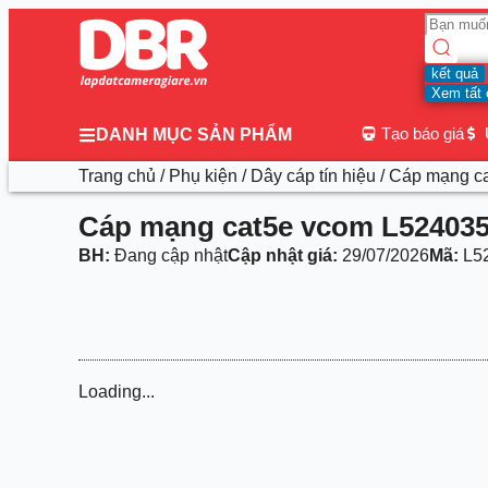
kết quả
Xem tất 
Tạo báo giá
DANH MỤC SẢN PHẨM
Trang chủ
/
Phụ kiện
/
Dây cáp tín hiệu
/ Cáp mạng c
Cáp mạng cat5e vcom L52403
BH:
Đang cập nhật
Cập nhật giá:
29/07/2026
Mã:
L5
Loading...