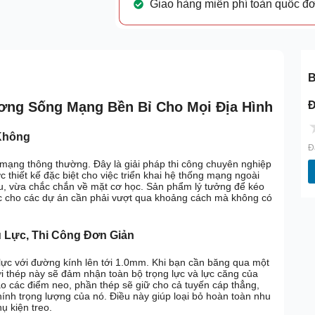
Giao hàng miễn phí toàn quốc đ
B
Đ
ng Sống Mạng Bền Bỉ Cho Mọi Địa Hình
 Không
Đ
ng thông thường. Đây là giải pháp thi công chuyên nghiệp
 thiết kế đặc biệt cho việc triển khai hệ thống mạng ngoài
liệu, vừa chắc chắn về mặt cơ học. Sản phẩm lý tưởng để kéo
ặc cho các dự án cần phải vượt qua khoảng cách mà không có
 Lực, Thi Công Đơn Giản
 lực với đường kính lên tới 1.0mm. Khi bạn cần băng qua một
i thép này sẽ đảm nhận toàn bộ trọng lực và lực căng của
o các điểm neo, phần thép sẽ giữ cho cả tuyến cáp thẳng,
ính trọng lượng của nó. Điều này giúp loại bỏ hoàn toàn nhu
hụ kiện treo.