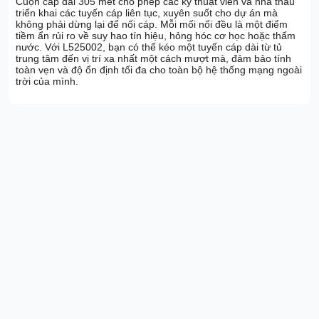
Cuộn cáp dài 305 mét cho phép các kỹ thuật viên và nhà thầu
triển khai các tuyến cáp liên tục, xuyên suốt cho dự án mà
không phải dừng lại để nối cáp. Mỗi mối nối đều là một điểm
tiềm ẩn rủi ro về suy hao tín hiệu, hỏng hóc cơ học hoặc thấm
nước. Với L525002, bạn có thể kéo một tuyến cáp dài từ tủ
trung tâm đến vị trí xa nhất một cách mượt mà, đảm bảo tính
toàn vẹn và độ ổn định tối đa cho toàn bộ hệ thống mạng ngoài
trời của mình.