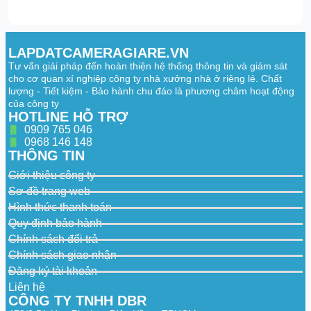
LAPDATCAMERAGIARE.VN
Tư vấn giải pháp đến hoàn thiện hệ thống thông tin và giám sát
cho cơ quan xí nghiệp công ty nhà xưởng nhà ở riêng lẻ. Chất
lượng - Tiết kiệm - Bảo hành chu đáo là phương châm hoạt động
của công ty
HOTLINE HỖ TRỢ
0909 765 046
0968 146 148
THÔNG TIN
Giới thiệu công ty
Sơ đồ trang web
Hình thức thanh toán
Quy định bảo hành
Chính sách đổi trả
Chính sách giao nhận
Đăng ký tài khoản
Liên hệ
CÔNG TY TNHH DBR