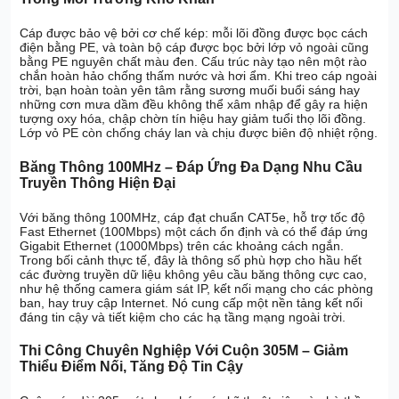
Cáp được bảo vệ bởi cơ chế kép: mỗi lõi đồng được bọc cách
điện bằng PE, và toàn bộ cáp được bọc bởi lớp vỏ ngoài cũng
bằng PE nguyên chất màu đen. Cấu trúc này tạo nên một rào
chắn hoàn hảo chống thấm nước và hơi ẩm. Khi treo cáp ngoài
trời, bạn hoàn toàn yên tâm rằng sương muối buổi sáng hay
những cơn mưa dầm đều không thể xâm nhập để gây ra hiện
tượng oxy hóa, chập chờn tín hiệu hay giảm tuổi thọ lõi đồng.
Lớp vỏ PE còn chống cháy lan và chịu được biên độ nhiệt rộng.
Băng Thông 100MHz – Đáp Ứng Đa Dạng Nhu Cầu
Truyền Thông Hiện Đại
Với băng thông 100MHz, cáp đạt chuẩn CAT5e, hỗ trợ tốc độ
Fast Ethernet (100Mbps) một cách ổn định và có thể đáp ứng
Gigabit Ethernet (1000Mbps) trên các khoảng cách ngắn.
Trong bối cảnh thực tế, đây là thông số phù hợp cho hầu hết
các đường truyền dữ liệu không yêu cầu băng thông cực cao,
như hệ thống camera giám sát IP, kết nối mạng cho các phòng
ban, hay truy cập Internet. Nó cung cấp một nền tảng kết nối
đáng tin cậy và tiết kiệm cho các hạ tầng mạng ngoài trời.
Thi Công Chuyên Nghiệp Với Cuộn 305M – Giảm
Thiểu Điểm Nối, Tăng Độ Tin Cậy