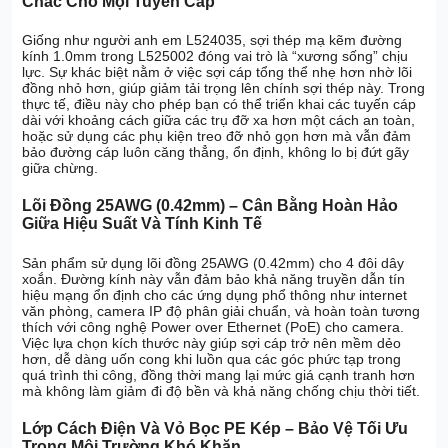
Chắc Cho Mọi Tuyến Cáp
Giống như người anh em L524035, sợi thép mạ kẽm đường
kính 1.0mm trong L525002 đóng vai trò là “xương sống” chịu
lực. Sự khác biệt nằm ở việc sợi cáp tổng thể nhẹ hơn nhờ lõi
đồng nhỏ hơn, giúp giảm tải trọng lên chính sợi thép này. Trong
thực tế, điều này cho phép bạn có thể triển khai các tuyến cáp
dài với khoảng cách giữa các trụ đỡ xa hơn một cách an toàn,
hoặc sử dụng các phụ kiện treo đỡ nhỏ gọn hơn mà vẫn đảm
bảo đường cáp luôn căng thẳng, ổn định, không lo bị đứt gãy
giữa chừng.
Lõi Đồng 25AWG (0.42mm) – Cân Bằng Hoàn Hảo
Giữa Hiệu Suất Và Tính Kinh Tế
Sản phẩm sử dụng lõi đồng 25AWG (0.42mm) cho 4 đôi dây
xoắn. Đường kính này vẫn đảm bảo khả năng truyền dẫn tín
hiệu mạng ổn định cho các ứng dụng phổ thông như internet
văn phòng, camera IP độ phân giải chuẩn, và hoàn toàn tương
thích với công nghệ Power over Ethernet (PoE) cho camera.
Việc lựa chọn kích thước này giúp sợi cáp trở nên mềm dẻo
hơn, dễ dàng uốn cong khi luồn qua các góc phức tạp trong
quá trình thi công, đồng thời mang lại mức giá cạnh tranh hơn
mà không làm giảm đi độ bền và khả năng chống chịu thời tiết.
Lớp Cách Điện Và Vỏ Bọc PE Kép – Bảo Vệ Tối Ưu
Trong Môi Trường Khó Khăn