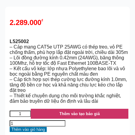
2.289.000
₫
L525002
– Cáp mạng CAT5e UTP 25AWG có thép treo, vỏ PE
chống thấm, phù hợp lắp đặt ngoài trời, chiều dài 305m
– Lõi đồng đường kính 0.42mm (24AWG), băng thông
100Mhz, hỗ trợ tốc độ Fast Ethernet 100BASE-TX
– Kết cấu vỏ kép: lớp nhựa Polyethylene bao lõi và vỏ
bọc ngoài bằng PE nguyên chất màu đen
– Cáp tích hợp sợi thép cường lực đường kính 1.0mm,
tăng độ bền cơ học và khả năng chịu lực kéo cho lắp
đặt treo
– Thiết kế chuyên dụng cho môi trường khắc nghiệt,
đảm bảo truyền dữ liệu ổn định và lâu dài
Thêm vào tạo báo giá
Thêm vào giỏ hàng