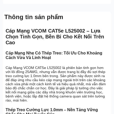
Thông tin sản phẩm
Cáp Mạng VCOM CAT5e L525002 – Lựa
Chọn Tinh Gọn, Bền Bỉ Cho Kết Nối Trên
Cao
Cáp Mạng Nhẹ Có Thép Treo: Tối Ưu Cho Khoảng
Cách Vừa Và Linh Hoạt
Cáp Mạng VCOM CAT5e L525002 là phiên bản tinh gọn hơn
với lõi đồng 25AWG, nhưng vẫn được trang bị đầy đủ sợi thép
treo cường lực 1.0mm bên trong. Sản phẩm này được sinh ra
để đáp ứng nhu cầu kéo cáp mạng ngoài trời trên các khoảng
cách vừa phải một cách kinh tế và hiệu quả nhất, mà vẫn đảm
bảo độ chắc chắn cơ học. Đây là giải pháp lý tưởng cho việc
kết nối mạng giữa các dãy nhà trong khuôn viên trường học,
bệnh viện, hoặc lắp đặt hệ thống camera quan sát trên tường
rào, mái hiên.
Thép Treo Cường Lực 1.0mm – Nền Tảng Vững