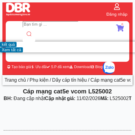
Đăng nhập
0
kết quả
Xem tất cả
Tạo báo giá
Ưu đãi
S.P đã xem
Download
Blog
Trang chủ
/
Phụ kiện
/
Dây cáp tín hiệu
/ Cáp mạng cat5e vc
Cáp mạng cat5e vcom L525002
BH:
Đang cập nhật
Cập nhật giá:
11/02/2026
Mã:
L525002
Th