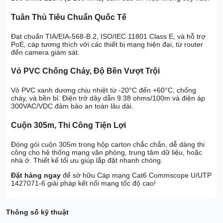
Tuân Thủ Tiêu Chuẩn Quốc Tế
Đạt chuẩn TIA/EIA-568-B.2, ISO/IEC 11801 Class E, và hỗ trợ
PoE, cáp tương thích với các thiết bị mạng hiện đại, từ router
đến camera giám sát.
Vỏ PVC Chống Cháy, Độ Bền Vượt Trội
Vỏ PVC xanh dương chịu nhiệt từ -20°C đến +60°C, chống
cháy, và bền bỉ. Điện trở dây dẫn 9.38 ohms/100m và điện áp
300VAC/VDC đảm bảo an toàn lâu dài.
Cuộn 305m, Thi Công Tiện Lợi
Đóng gói cuộn 305m trong hộp carton chắc chắn, dễ dàng thi
công cho hệ thống mạng văn phòng, trung tâm dữ liệu, hoặc
nhà ở. Thiết kế tối ưu giúp lắp đặt nhanh chóng.
Đặt hàng ngay
để sở hữu Cáp mạng Cat6 Commscope U/UTP
1427071-6 giải pháp kết nối mạng tốc độ cao!
Thông số kỹ thuật