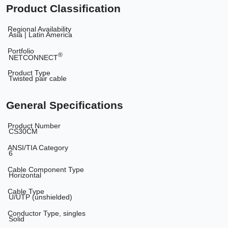
Product Classification
Regional Availability
Asia | Latin America
Portfolio
®
NETCONNECT
Product Type
Twisted pair cable
General Specifications
Product Number
CS30CM
ANSI/TIA Category
6
Cable Component Type
Horizontal
Cable Type
U/UTP (unshielded)
Conductor Type, singles
Solid