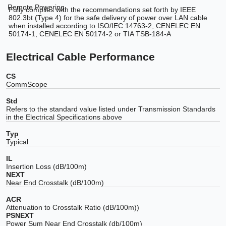
Remote Powering
Fully complies with the recommendations set forth by IEEE
802.3bt (Type 4) for the safe delivery of power over LAN cable
when installed according to ISO/IEC 14763-2, CENELEC EN
50174-1, CENELEC EN 50174-2 or TIA TSB-184-A
Electrical Cable Performance
CS
CommScope
Std
Refers to the standard value listed under Transmission Standards
in the Electrical Specifications above
Typ
Typical
IL
Insertion Loss (dB/100m)
NEXT
Near End Crosstalk (dB/100m)
ACR
Attenuation to Crosstalk Ratio (dB/100m))
PSNEXT
Power Sum Near End Crosstalk (db/100m)