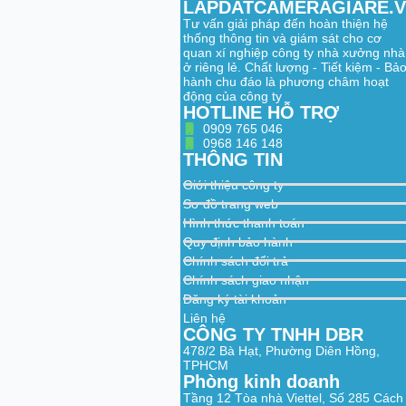
LAPDATCAMERAGIARE.
Tư vấn giải pháp đến hoàn thiện hệ
thống thông tin và giám sát cho cơ
quan xí nghiệp công ty nhà xưởng nhà
ở riêng lẻ. Chất lượng - Tiết kiệm - Bả
hành chu đáo là phương châm hoạt
động của công ty
HOTLINE HỖ TRỢ
0909 765 046
0968 146 148
THÔNG TIN
Giới thiệu công ty
Sơ đồ trang web
Hình thức thanh toán
Quy định bảo hành
Chính sách đổi trả
Chính sách giao nhận
Đăng ký tài khoản
Liên hệ
CÔNG TY TNHH DBR
478/2 Bà Hạt, Phường Diên Hồng,
TPHCM
Phòng kinh doanh
Tầng 12 Tòa nhà Viettel, Số 285 Cách