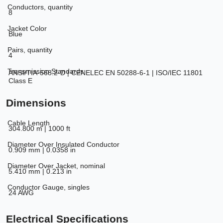
Conductors, quantity
8
Jacket Color
Blue
Pairs, quantity
4
Transmission Standards
ANSI/TIA-568.2-D | CENELEC EN 50288-6-1 | ISO/IEC 11801
Class E
Dimensions
Cable Length
304.800 m | 1000 ft
Diameter Over Insulated Conductor
0.909 mm | 0.0358 in
Diameter Over Jacket, nominal
5.410 mm | 0.213 in
Conductor Gauge, singles
24 AWG
Electrical Specifications