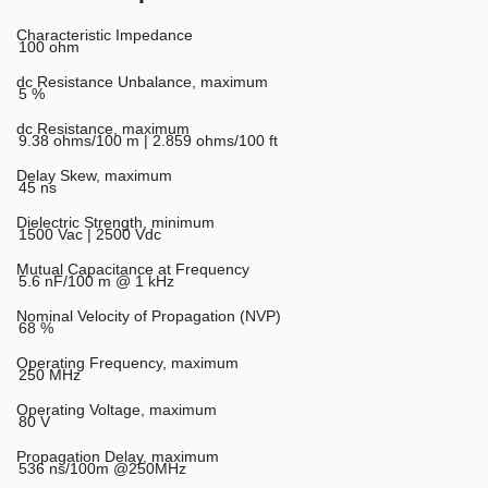
Characteristic Impedance
100 ohm
dc Resistance Unbalance, maximum
5 %
dc Resistance, maximum
9.38 ohms/100 m | 2.859 ohms/100 ft
Delay Skew, maximum
45 ns
Dielectric Strength, minimum
1500 Vac | 2500 Vdc
Mutual Capacitance at Frequency
5.6 nF/100 m @ 1 kHz
Nominal Velocity of Propagation (NVP)
68 %
Operating Frequency, maximum
250 MHz
Operating Voltage, maximum
80 V
Propagation Delay, maximum
536 ns/100m @250MHz