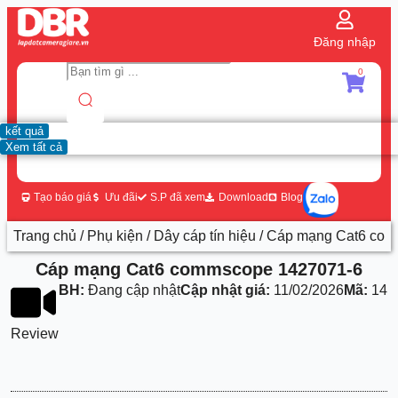
Đăng nhập
0
kết quả
Xem tất cả
Tạo báo giá
Ưu đãi
S.P đã xem
Download
Blog
Trang chủ
/
Phụ kiện
/
Dây cáp tín hiệu
/ Cáp mạng Cat6 co
Cáp mạng Cat6 commscope 1427071-6
BH:
Đang cập nhật
Cập nhật giá:
11/02/2026
Mã:
142
Review