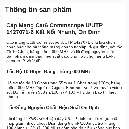
Thông tin sản phẩm
Cáp Mạng Cat6 Commscope U/UTP
1427071-6 Kết Nối Nhanh, Ổn Định
Cáp mạng Cat6 Commscope U/UTP 1427071-6 là lựa chọn
hoàn hảo cho hệ thống mạng doanh nghiệp và gia đình, với tốc
độ 10 Gbps, băng thông 600 MHz, và lõi đồng nguyên chất.
Sản phẩm đảm bảo hiệu suất cao, phù hợp cho mạng LAN,
camera IP, và VoIP.
Tốc Độ 10 Gbps, Băng Thông 600 MHz
Hỗ trợ tốc độ 10 Gbps trong 55m và 1 Gbps trong 100m, băng
thông 600 MHz đáp ứng Gigabit Ethernet, VoIP, và truyền video
số. Độ trễ truyền 538 ns/100m @ 100 MHz đảm bảo tín hiệu
nhanh.
Lõi Đồng Nguyên Chất, Hiệu Suất Ổn Định
Lõi đồng 24 AWG với 4 cặp dây U/UTP, tích hợp lõi nhựa chữ
thập giảm nhiễu chéo. Điện dung 5.6 nF/100m và trở kháng
100 ohms ±15% (1-200 MHz) đảm bảo tín hiệu không suy hao.