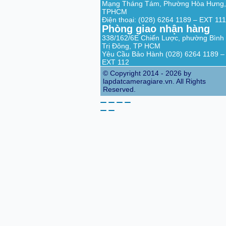
Mạng Tháng Tám, Phường Hòa Hưng,
TPHCM
Điện thoại: (028) 6264 1189 – EXT 111
Phòng giao nhận hàng
338/162/6E Chiến Lược, phường Bình
Trị Đông, TP HCM
Yêu Cầu Bảo Hành (028) 6264 1189 –
EXT 112
© Copyright 2014 - 2026 by
lapdatcameragiare.vn. All Rights
Reserved.