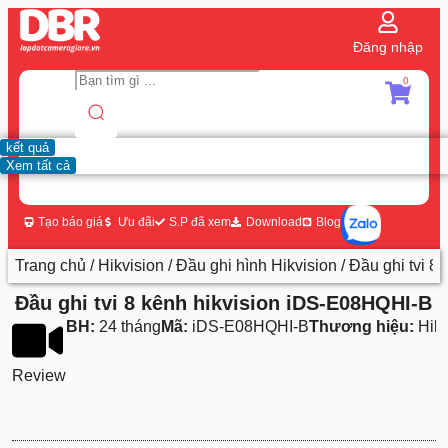
Đăng nhập
0
kết quả
Xem tất cả
Tạo báo giá
Ưu đãi
S.P đã xem
Download
Blog
Trang chủ
/
Hikvision
/
Đầu ghi hình Hikvision
/ Đầu ghi tvi 
Đầu ghi tvi 8 kênh hikvision iDS-E08HQHI-B
BH:
24 tháng
Mã:
iDS-E08HQHI-B
Thương hiệu:
Hikv
Review