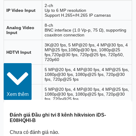
2-ch
IP Video Input
Up to 6 MP resolution
Support H.265+/H.265 IP cameras
8-ch
Analog Video
BNC interface (1.0 Vp-p, 75 Ω), supporting
Input
coaxitron connection
3K@20 fps, 5 MP@20 fps, 4 MP@30 fps, 4
MP@25 fps,1080p@30 fps, 1080p@25
HDTVI Input
fps,720p@30 fps, 720p@25 fps, 720p50,
720p60
5 MP@20 fps, 4 MP@30 fps, 4 MP@25 fps,
AHD Input
1080p@30 fps, 1080p@25 fps, 720p@30
fps, 720p@25 fps
5 MP@20 fps, 4 MP@30 fps, 4 MP@25 fps,
Xem thêm
HDCVI Input
1080p@30 fps, 1080p@25 fps, 720p@30
fps, 720p@25 fps
CVBS Input
Support
Đánh giá
Đầu ghi tvi 8 kênh hikvision iDS-
1-ch, 1920 × 1080/60 Hz, 1280 × 1024/60
E08HQHI-B
HDMI Output
Hz, 1280 × 720/60 Hz
Chưa có đánh giá nào.
1-ch, 1920 × 1080/60 Hz, 1280 × 1024/60