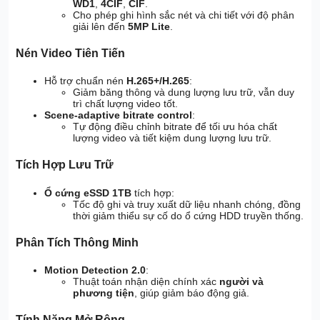
WD1
,
4CIF
,
CIF
.
Cho phép ghi hình sắc nét và chi tiết với độ phân
giải lên đến
5MP Lite
.
Nén Video Tiên Tiến
Hỗ trợ chuẩn nén
H.265+/H.265
:
Giảm băng thông và dung lượng lưu trữ, vẫn duy
trì chất lượng video tốt.
Scene-adaptive bitrate control
:
Tự động điều chỉnh bitrate để tối ưu hóa chất
lượng video và tiết kiệm dung lượng lưu trữ.
Tích Hợp Lưu Trữ
Ổ cứng eSSD 1TB
tích hợp:
Tốc độ ghi và truy xuất dữ liệu nhanh chóng, đồng
thời giảm thiểu sự cố do ổ cứng HDD truyền thống.
Phân Tích Thông Minh
Motion Detection 2.0
:
Thuật toán nhận diện chính xác
người và
phương tiện
, giúp giảm báo động giả.
Tính Năng Mở Rộng