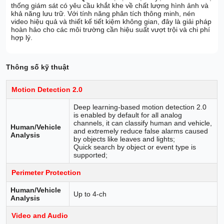
thống giám sát có yêu cầu khắt khe về chất lượng hình ảnh và
khả năng lưu trữ. Với tính năng phân tích thông minh, nén
video hiệu quả và thiết kế tiết kiệm không gian, đây là giải pháp
hoàn hảo cho các môi trường cần hiệu suất vượt trội và chi phí
hợp lý.
Thông số kỹ thuật
Motion Detection 2.0
Deep learning-based motion detection 2.0
is enabled by default for all analog
channels, it can classify human and vehicle,
Human/Vehicle
and extremely reduce false alarms caused
Analysis
by objects like leaves and lights;
Quick search by object or event type is
supported;
Perimeter Protection
Human/Vehicle
Up to 4-ch
Analysis
Video and Audio