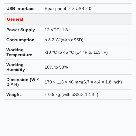
USB Interface
Rear panel: 2 × USB 2.0
General
Power Supply
12 VDC, 1 A
Consumption
≤ 8.2 W (with eSSD)
Working
-10 °C to 45 °C (14 °F to 113 °F)
Temperature
Working
10% to 90%
Humidity
Dimension (W ×
170 × 113 × 46 mm(6.7 × 4.4 × 1.8 inch)
D × H)
Weight
≤ 0.5 kg (with eSSD, 1.1 lb.)