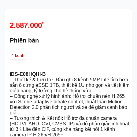
2.587.000
₫
Phiên bản
4 kênh
iDS-E08HQHI-B
– Thiết kế & Lưu trữ: Đầu ghi 8 kênh 5MP Lite tích hợp
sẵn ổ cứng eSSD 1TB, thiết kế 1U nhỏ gọn và tiết kiệm
điện năng, lý tưởng cho hệ thống vừa.
– Công nghệ xử lý hình ảnh: Hỗ trợ chuẩn nén H.265
với Scene-adaptive bitrate control, thuật toán Motion
Detection 2.0 phân tích người và xe để giảm cảnh báo
giả.
– Tương thích & Kết nối: Hỗ trợ đa chuẩn camera
(HDTVI, AHD, CVI, CVBS, IP) và độ phân giải linh hoạt
từ 3K Lite đến CIF, cùng khả năng kết nối 1 kênh
camera IP H.265/H.265+.