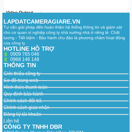
VGA Output
Hz, 1280 × 720/60 Hz
Video Output
HDMI/VGA simultaneous output
Mode
LAPDATCAMERAGIARE.VN
Audio Input
8-ch via coaxial cable
Tư vấn giải pháp đến hoàn thiện hệ thống thông tin và giám sát
cho cơ quan xí nghiệp công ty nhà xưởng nhà ở riêng lẻ. Chất
Audio Output
1-ch via HDMI
lượng - Tiết kiệm - Bảo hành chu đáo là phương châm hoạt động
của công ty
Synchronous
HOTLINE HỖ TRỢ
4-ch
Playback
0909 765 046
0968 146 148
Recording
THÔNG TIN
Video
Giới thiệu công ty
H.265 Pro/H.265
Compression
Sơ đồ trang web
When 1080p Lite mode is not enabled:
Hình thức thanh toán
5MPLite/3K/4MPLite/1080p/1080pLite/720p
Quy định bảo hành
Encoding
/WD1/4CIF;
Resolution
When 1080p Lite mode is enabled:
Chính sách đổi trả
5MP/3KLite/4MPLite/1080p
Chính sách giao nhận
Lite/720p/WD1/4CIF;
Đăng ký tài khoản
Main stream:
Liên hệ
When 1080p lite mode not enabled:
CÔNG TY TNHH DBR
For 5MP stream access: