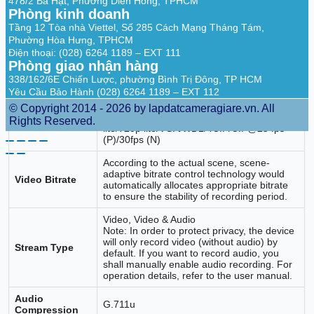
478/2 Bà Hạt, Phường Diên Hồng, TPHCM
3K/5MPLITE @12FPS；4 MP lite@15 fps;
Phòng kinh doanh
1080p lite/720p/WD1/4CIF/VGA/CIF@25
fps (P)/30 fps (N)
Tầng 12 Tòa nhà Viettel, Số 285 Cách Mạng Tháng Tám,
For 1080p stream access:
Phường Hòa Hưng, TPHCM
1080p/720p@15 fps;
Điện thoại: (028) 6264 1189 – EXT 111
Frame Rate
VGA/WD1/4CIF/CIF@25 fps (P)/30 fps (N)
Phòng giao nhận hàng
For 720p stream access:
338/162/6E Chiến Lược, phường Bình Trị Đông, TP HCM
720p/VGA/WD1/4CIF/CIF@25 fps (P)/30
Yêu Cầu Bảo Hành (028) 6264 1189 – EXT 112
fps (N)
When 1080p Lite mode enabled:
© Copyright 2014 - 2026 by lapdatcameragiare.vn. All
5MP/3K lite/ 4 MP lite/3 MP@15 fps; 1080p
Rights Reserved.
lite/720p lite/VGA/WD1/4CIF/CIF@25 fps
(P)/30fps (N)
According to the actual scene, scene-
adaptive bitrate control technology would
Video Bitrate
automatically allocates appropriate bitrate
to ensure the stability of recording period.
Video, Video & Audio
Note: In order to protect privacy, the device
will only record video (without audio) by
Stream Type
default. If you want to record audio, you
shall manually enable audio recording. For
operation details, refer to the user manual.
Audio
G.711u
Compression