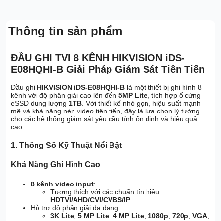
Thông tin sản phẩm
ĐẦU GHI TVI 8 KÊNH HIKVISION iDS-
E08HQHI-B Giải Pháp Giám Sát Tiên Tiến
Đầu ghi
HIKVISION iDS-E08HQHI-B
là một thiết bị ghi hình 8
kênh với độ phân giải cao lên đến
5MP Lite
, tích hợp ổ cứng
eSSD dung lượng
1TB
. Với thiết kế nhỏ gọn, hiệu suất mạnh
mẽ và khả năng nén video tiên tiến, đây là lựa chọn lý tưởng
cho các hệ thống giám sát yêu cầu tính ổn định và hiệu quả
cao.
1. Thông Số Kỹ Thuật Nổi Bật
Khả Năng Ghi Hình Cao
8 kênh video input
:
Tương thích với các chuẩn tín hiệu
HDTVI/AHD/CVI/CVBS/IP
.
Hỗ trợ độ phân giải đa dạng:
3K Lite
,
5 MP Lite
,
4 MP Lite
,
1080p
,
720p
,
VGA
,