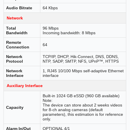
Audio Bitrate
64 Kbps
Network
Total
96 Mbps
Bandwidth
Incoming bandwidth: 8 Mbps
Remote
64
Connection
Network
TCP/IP, DHCP, Hik-Connect, DNS, DDNS,
Protocol
NTP, SADP, SMTP, NFS, UPnP™, HTTPS
Network
1, RJ45 10/100 Mbps self-adaptive Ethernet
Interface
interface
Auxiliary Interface
Built-in 1024 GB eSSD (960 GB available)
Note:
The device can store about 2 weeks videos
Capacity
for 8-ch analog cameras (default
parameters), this estimation is for reference
only.
Alarm In/Out
OPTIONAL 4/1