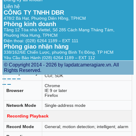
AI Coding; H.265+; H.265; H.264+; H.264
Compression
Liên hệ
CÔNG TY TNHH DBR
Audio
G.711a; G.711u; PCM
478/2 Bà Hạt, Phường Diên Hồng, TPHCM
Compression
Phòng kinh doanh
Tầng 12 Tòa nhà Viettel, Số 285 Cách Mạng Tháng Tám,
Network
Phường Hòa Hưng, TPHCM
Điện thoại: (028) 6264 1189 – EXT 111
Network
HTTP; HTTPS; TCP/IP; IPv4; RTSP; UDP;
Phòng giao nhận hàng
Protocol
SMTP; NTP; DHCP; DNS; DDNS; P2P
338/162/6E Chiến Lược, phường Bình Trị Đông, TP HCM
Mobile Phone
Yêu Cầu Bảo Hành (028) 6264 1189 – EXT 112
iOS; Android
Access
© Copyright 2014 - 2026 by lapdatcameragiare.vn. All
Rights Reserved.
ONVIF 22.06 (Profile T; Profile S; Profile G);
Interoperability
CGI; SDK
Chrome
Browser
IE 9 or later
Firefox
Network Mode
Single-address mode
Recording Playback
Record Mode
General; motion detection; intelligent; alarm