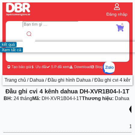
Đăng nhập
0
kết quả
Xem tất cả
Tạo báo giá
Ưu đãi
S.P đã xem
Download
Blog
Trang chủ
/
Dahua
/
Đầu ghi hình Dahua
/ Đầu ghi cvi 4 kê
Đầu ghi cvi 4 kênh dahua DH-XVR1B04-I-1T
BH:
24 tháng
Mã:
DH-XVR1B04-I-1T
Thương hiệu:
Dahua
11