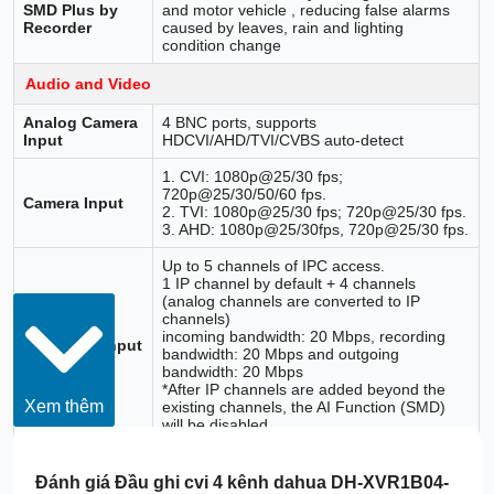
SMD Plus by
and motor vehicle , reducing false alarms
Recorder
caused by leaves, rain and lighting
condition change
Audio and Video
Analog Camera
4 BNC ports, supports
Input
HDCVI/AHD/TVI/CVBS auto-detect
1. CVI: 1080p@25/30 fps;
720p@25/30/50/60 fps.
Camera Input
2. TVI: 1080p@25/30 fps; 720p@25/30 fps.
3. AHD: 1080p@25/30fps, 720p@25/30 fps.
Up to 5 channels of IPC access.
1 IP channel by default + 4 channels
(analog channels are converted to IP
channels)
incoming bandwidth: 20 Mbps, recording
IP Camera Input
bandwidth: 20 Mbps and outgoing
bandwidth: 20 Mbps
*After IP channels are added beyond the
Xem thêm
existing channels, the AI Function (SMD)
will be disabled.
Main stream: All channel 1080N@ (1–25/30
fps);720p@(1–25/30 fps); 960H@ (1–25/30
Đánh giá
Đầu ghi cvi 4 kênh dahua DH-XVR1B04-
Encoding