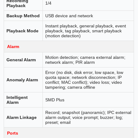
Recording
1/4
Playback
Backup Method
USB device and network
Instant playback, general playback, event
Playback Mode
playback, tag playback, smart playback
(motion detection)
Alarm
Motion detection; camera external alarm;
General Alarm
network alarm; PIR alarm
Error (no disk, disk error, low space, low
quota space; network disconnection; IP
Anomaly Alarm
conflict; MAC conflict); video loss; video
tampering; camera offline
Intelligent
SMD Plus
Alarm
Record; snapshot (panoramic); IPC external
Alarm Linkage
alarm output; voice prompt; buzzer; log;
preset; email
Ports