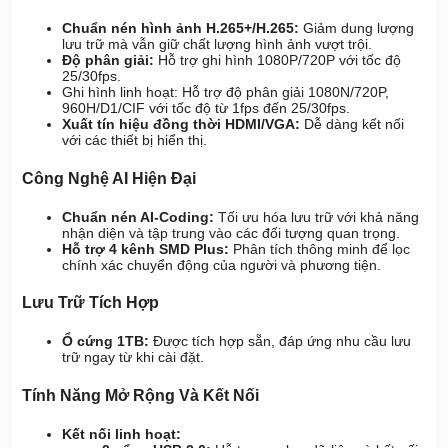
Chuẩn nén hình ảnh H.265+/H.265:
Giảm dung lượng
lưu trữ mà vẫn giữ chất lượng hình ảnh vượt trội.
Độ phân giải:
Hỗ trợ ghi hình 1080P/720P với tốc độ
25/30fps.
Ghi hình linh hoạt: Hỗ trợ độ phân giải 1080N/720P,
960H/D1/CIF với tốc độ từ 1fps đến 25/30fps.
Xuất tín hiệu đồng thời HDMI/VGA:
Dễ dàng kết nối
với các thiết bị hiển thị.
Công Nghệ AI Hiện Đại
Chuẩn nén AI-Coding:
Tối ưu hóa lưu trữ với khả năng
nhận diện và tập trung vào các đối tượng quan trọng.
Hỗ trợ 4 kênh SMD Plus:
Phân tích thông minh để lọc
chính xác chuyển động của người và phương tiện.
Lưu Trữ Tích Hợp
Ổ cứng 1TB:
Được tích hợp sẵn, đáp ứng nhu cầu lưu
trữ ngay từ khi cài đặt.
Tính Năng Mở Rộng Và Kết Nối
Kết nối linh hoạt: