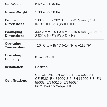
Net Weight
0.57 kg (1.25 lb)
Gross Weight
1.08 kg (2.38 lb)
Product
198.3 mm × 202.9 mm × 41.5 mm (7.81”
Dimensions
×7.99” × 1.63”) (W × D × H)
Packaging
332.0 mm × 64.0 mm × 240.0 mm (13.08” ×
Dimensions
2.52” × 9.45”) (W × D × H)
Operating
–10 °C to +45 °C (+14 °F to +113 °F)
Temperature
Operating
0%–90% (RH)
Humidity
Installation
Desktop
CE: CE-LVD: EN 60950-1/IEC 60950-1
CE-EMC: EN 61000-3-2, EN 61000-3-3, EN
Certifications
55032, EN 50130, EN 55024
FCC: Part 15 Subpart B