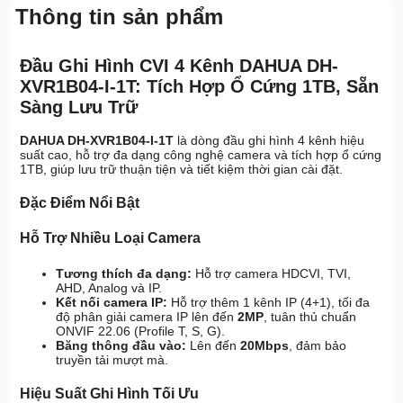
Thông tin sản phẩm
Đầu Ghi Hình CVI 4 Kênh DAHUA DH-
XVR1B04-I-1T: Tích Hợp Ổ Cứng 1TB, Sẵn
Sàng Lưu Trữ
DAHUA DH-XVR1B04-I-1T
là dòng đầu ghi hình 4 kênh hiệu
suất cao, hỗ trợ đa dạng công nghệ camera và tích hợp ổ cứng
1TB, giúp lưu trữ thuận tiện và tiết kiệm thời gian cài đặt.
Đặc Điểm Nổi Bật
Hỗ Trợ Nhiều Loại Camera
Tương thích đa dạng:
Hỗ trợ camera HDCVI, TVI,
AHD, Analog và IP.
Kết nối camera IP:
Hỗ trợ thêm 1 kênh IP (4+1), tối đa
độ phân giải camera IP lên đến
2MP
, tuân thủ chuẩn
ONVIF 22.06 (Profile T, S, G).
Băng thông đầu vào:
Lên đến
20Mbps
, đảm bảo
truyền tải mượt mà.
Hiệu Suất Ghi Hình Tối Ưu