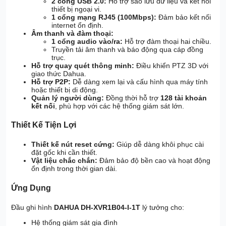
2 cổng USB 2.0:
Hỗ trợ sao lưu dữ liệu và kết nối
thiết bị ngoại vi.
1 cổng mạng RJ45 (100Mbps):
Đảm bảo kết nối
internet ổn định.
Âm thanh và đàm thoại:
1 cổng audio vào/ra:
Hỗ trợ đàm thoại hai chiều.
Truyền tải âm thanh và báo động qua cáp đồng
trục.
Hỗ trợ quay quét thông minh:
Điều khiển PTZ 3D với
giao thức Dahua.
Hỗ trợ P2P:
Dễ dàng xem lại và cấu hình qua máy tính
hoặc thiết bị di động.
Quản lý người dùng:
Đồng thời hỗ trợ
128 tài khoản
kết nối
, phù hợp với các hệ thống giám sát lớn.
Thiết Kế Tiện Lợi
Thiết kế nút reset cứng:
Giúp dễ dàng khôi phục cài
đặt gốc khi cần thiết.
Vật liệu chắc chắn:
Đảm bảo độ bền cao và hoạt động
ổn định trong thời gian dài.
Ứng Dụng
Đầu ghi hình
DAHUA DH-XVR1B04-I-1T
lý tưởng cho:
Hệ thống giám sát gia đình