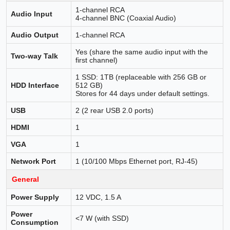
1-channel RCA
Audio Input
4-channel BNC (Coaxial Audio)
Audio Output
1-channel RCA
Yes (share the same audio input with the
Two-way Talk
first channel)
1 SSD: 1TB (replaceable with 256 GB or
HDD Interface
512 GB)
Stores for 44 days under default settings.
USB
2 (2 rear USB 2.0 ports)
HDMI
1
VGA
1
Network Port
1 (10/100 Mbps Ethernet port, RJ-45)
General
Power Supply
12 VDC, 1.5 A
Power
<7 W (with SSD)
Consumption