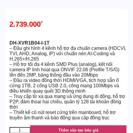
2.739.000
₫
DH-XVR1B04-I-1T
– Đầu ghi hình 4 kênh hỗ trợ đa chuẩn camera (HDCVI,
TVI, AHD, Analog, IP) với chuẩn nén AI-Coding và
H.265+/H.265
– Hỗ trợ tối đa 4 kênh SMD Plus (analog), kết nối
camera IP linh hoạt qua ONVIF 22.06 (Profile T/S/G)
lên đến 2MP, băng thông đầu vào 20Mbps
– Đầu ra video đồng thời HDMI/VGA, tích hợp sẵn ổ
cứng 1TB, 2 cổng USB 2.0, cổng mạng 100Mbps và
điều khiển quay quét 3D thông minh
– Truy cập từ xa qua mạng và ứng dụng di động, hỗ trợ
P2P, đàm thoại hai chiều, quản lý 128 tài khoản đồng
thời
– Thiết kế có nút reset cứng trên mainboard, hỗ trợ
truyền âm thanh và báo động qua cáp đồng trục
Thêm vào tạo báo giá