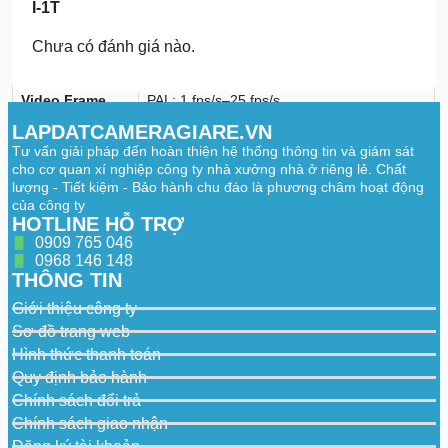
fps); D1@ (1–25/30 fps); CIF@ (1–25/30
I-1T
Capacity
fps)
Sub stream: CIF@ (1–15 fps)
Chưa có đánh giá nào.
Dual-stream
Yes
Video Frame
PAL: 1 fps/s–25 fps/s
Rate
NTSC: 1 fps/s–30 fps/s
LAPDATCAMERAGIARE.VN
Video Bit Rate
32 kbps–4096 kbps
Tư vấn giải pháp đến hoàn thiện hệ thống thông tin và giám sát
cho cơ quan xí nghiệp công ty nhà xưởng nhà ở riêng lẻ. Chất
Audio Sampling
8 kHz, 16 bit
lượng - Tiết kiệm - Bảo hành chu đáo là phương châm hoạt động
của công ty
Audio Bit Rate
64 kbps
HOTLINE HỖ TRỢ
0909 765 046
1 HDMI, 1 VGA
0968 146 148
Video Output
HDMI/VGA: 1920 × 1080, 1280 × 1024,
THÔNG TIN
1280 × 720
Giới thiệu công ty
Multi-screen
When IP extension mode not enabled: 1/4
Display
When IP extension mode enabled: 1/4/6
Sơ đồ trang web
Hình thức thanh toán
Third-party
ONVIF; Panasonic; Sony; Axis; Arecont;
Quy định bảo hành
Camera Access
Samsung
Chính sách đổi trả
Compression Standard
Chính sách giao nhận
Đăng ký tài khoản
Video