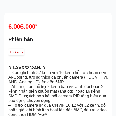
6.006.000
₫
Phiên bản
16 kênh
DH-XVR5232AN-I3
– Đầu ghi hình 32 kênh với 16 kênh hỗ trợ chuẩn nén
AI-Coding, tương thích đa chuẩn camera (HDCVI, TVI,
AHD, Analog, IP) lên đến 6MP
– AI nâng cao: hỗ trợ 2 kênh bảo vệ vành đai hoặc 2
kênh nhận diện khuôn mặt (analog), hoặc 16 kênh
SMD Plus; tích hợp kết nối camera PIR tăng hiệu quả
báo động chuyển động
– Hỗ trợ camera IP qua ONVIF 16.12 với 32 kênh, độ
phân giải ghi hình linh hoạt lên đến 5MP, đầu ra video
đồng thời HDMI/VGA