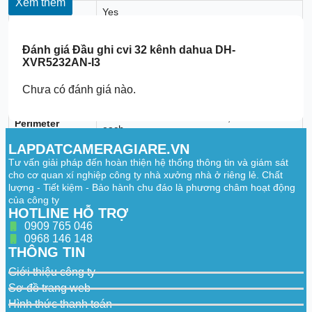
Xem thêm
Dual-stream
Yes
Video Bit Rate
32 kbps-6144 kbps
Đánh giá
Đầu ghi cvi 32 kênh dahua DH-
Video
AI Coding; Smart H.265+; H.265; Smart
XVR5232AN-I3
Compression
H.264+; H.264
Chưa có đánh giá nào.
AI Functions
Advanced Mode: 2 channels, 10 IVS rules
Perimeter
each
Protection (AI
General Mode: 4 channels, 10 IVS rules
by Recorder)
LAPDATCAMERAGIARE.VN
each
Tư vấn giải pháp đến hoàn thiện hệ thống thông tin và giám sát
Face Detection
2 channels (up to 12 face images/s each
cho cơ quan xí nghiệp công ty nhà xưởng nhà ở riêng lẻ. Chất
Performance
channel)
lượng - Tiết kiệm - Bảo hành chu đáo là phương châm hoạt động
của công ty
Face Attributes
6 attributes
HOTLINE HỖ TRỢ
0909 765 046
Face
0968 146 148
Recognition
2 channels
THÔNG TIN
Performance
Giới thiệu công ty
Face Database
Up to 10 face databases with 10,000
Capacity
images
Sơ đồ trang web
Hình thức thanh toán
SMD Plus by
32 channels: Secondary filtering for human