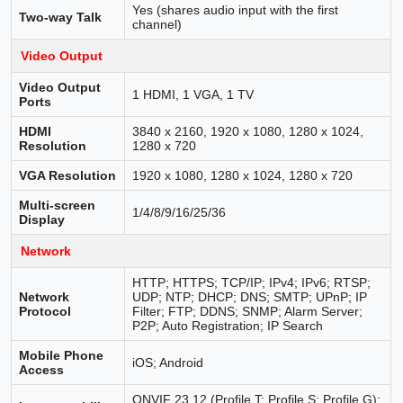
Yes (shares audio input with the first
Two-way Talk
channel)
Video Output
Video Output
1 HDMI, 1 VGA, 1 TV
Ports
HDMI
3840 x 2160, 1920 x 1080, 1280 x 1024,
Resolution
1280 x 720
VGA Resolution
1920 x 1080, 1280 x 1024, 1280 x 720
Multi-screen
1/4/8/9/16/25/36
Display
Network
HTTP; HTTPS; TCP/IP; IPv4; IPv6; RTSP;
Network
UDP; NTP; DHCP; DNS; SMTP; UPnP; IP
Protocol
Filter; FTP; DDNS; SNMP; Alarm Server;
P2P; Auto Registration; IP Search
Mobile Phone
iOS; Android
Access
ONVIF 23.12 (Profile T; Profile S; Profile G);