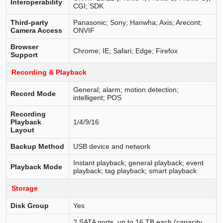
Interoperability
CGI; SDK
Third-party
Panasonic; Sony; Hanwha; Axis; Arecont;
Camera Access
ONVIF
Browser
Chrome; IE; Safari; Edge; Firefox
Support
Recording & Playback
General; alarm; motion detection;
Record Mode
intelligent; POS
Recording
Playback
1/4/9/16
Layout
Backup Method
USB device and network
Instant playback; general playback; event
Playback Mode
playback; tag playback; smart playback
Storage
Disk Group
Yes
2 SATA ports, up to 16 TB each (capacity