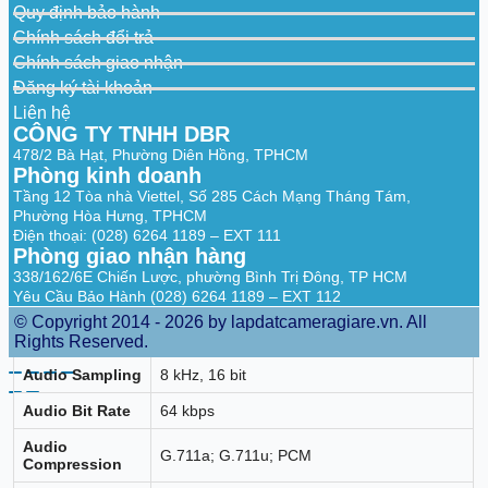
Quy định bảo hành
Recorder
and motor vehicle, reducing false alarms
Chính sách đổi trả
SMD Plus by
40 channels
Chính sách giao nhận
Camera
Đăng ký tài khoản
AI Video
Liên hệ
32 channels: Detects brightness, color cast,
Quality
defocus, overexposure, contrast, black and
CÔNG TY TNHH DBR
Analytics by
white
478/2 Bà Hạt, Phường Diên Hồng, TPHCM
Recorder
Phòng kinh doanh
Scene
Tầng 12 Tòa nhà Viettel, Số 285 Cách Mạng Tháng Tám,
Changing by
1 channel
Phường Hòa Hưng, TPHCM
Recorder
Điện thoại: (028) 6264 1189 – EXT 111
Phòng giao nhận hàng
Irregular Black
338/162/6E Chiến Lược, phường Bình Trị Đông, TP HCM
Block Masking
1 channel
Yêu Cầu Bảo Hành (028) 6264 1189 – EXT 112
by Recorder
© Copyright 2014 - 2026 by lapdatcameragiare.vn. All
Audio
Rights Reserved.
Audio Sampling
8 kHz, 16 bit
Audio Bit Rate
64 kbps
Audio
G.711a; G.711u; PCM
Compression