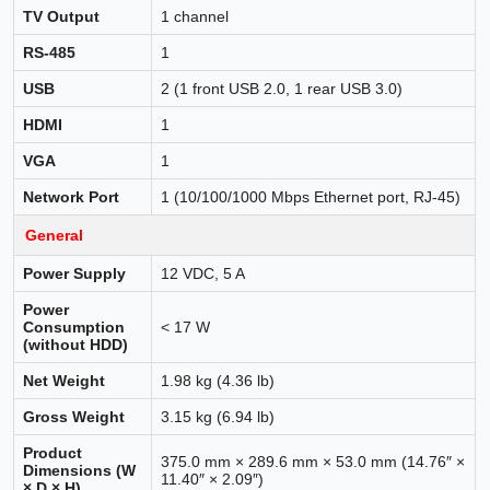
TV Output
1 channel
RS-485
1
USB
2 (1 front USB 2.0, 1 rear USB 3.0)
HDMI
1
VGA
1
Network Port
1 (10/100/1000 Mbps Ethernet port, RJ-45)
General
Power Supply
12 VDC, 5 A
Power
Consumption
< 17 W
(without HDD)
Net Weight
1.98 kg (4.36 lb)
Gross Weight
3.15 kg (6.94 lb)
Product
375.0 mm × 289.6 mm × 53.0 mm (14.76″ ×
Dimensions (W
11.40″ × 2.09″)
× D × H)