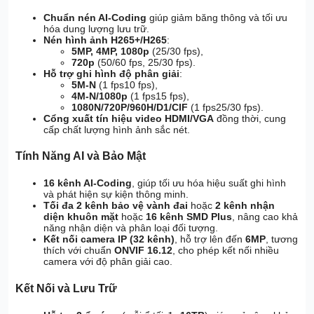
Chuẩn nén AI-Coding
giúp giảm băng thông và tối ưu
hóa dung lượng lưu trữ.
Nén hình ảnh H265+/H265
:
5MP, 4MP, 1080p
(25/30 fps),
720p
(50/60 fps, 25/30 fps).
Hỗ trợ ghi hình độ phân giải
:
5M-N
(1 fps10 fps),
4M-N/1080p
(1 fps15 fps),
1080N/720P/960H/D1/CIF
(1 fps25/30 fps).
Cổng xuất tín hiệu video HDMI/VGA
đồng thời, cung
cấp chất lượng hình ảnh sắc nét.
Tính Năng AI và Bảo Mật
16 kênh AI-Coding
, giúp tối ưu hóa hiệu suất ghi hình
và phát hiện sự kiện thông minh.
Tối đa 2 kênh bảo vệ vành đai
hoặc
2 kênh nhận
diện khuôn mặt
hoặc
16 kênh SMD Plus
, nâng cao khả
năng nhận diện và phân loại đối tượng.
Kết nối camera IP (32 kênh)
, hỗ trợ lên đến
6MP
, tương
thích với chuẩn
ONVIF 16.12
, cho phép kết nối nhiều
camera với độ phân giải cao.
Kết Nối và Lưu Trữ