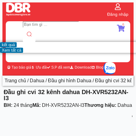
Đăng nhập
0
kết quả
Xem tất cả
Tạo báo giá
Ưu đãi
S.P đã xem
Download
Blog
Trang chủ
/
Dahua
/
Đầu ghi hình Dahua
/ Đầu ghi cvi 32 k
Đầu ghi cvi 32 kênh dahua DH-XVR5232AN-
I3
BH:
24 tháng
Mã:
DH-XVR5232AN-I3
Thương hiệu:
Dahua
1