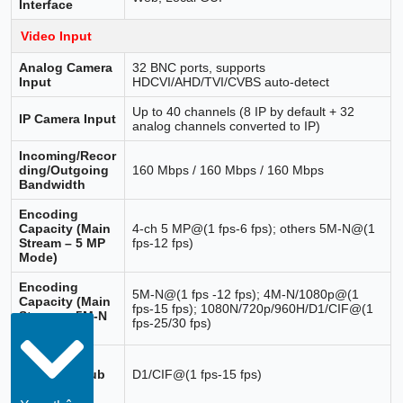
Interface
Video Input
Analog Camera
32 BNC ports, supports
Input
HDCVI/AHD/TVI/CVBS auto-detect
Up to 40 channels (8 IP by default + 32
IP Camera Input
analog channels converted to IP)
Incoming/Recor
ding/Outgoing
160 Mbps / 160 Mbps / 160 Mbps
Bandwidth
Encoding
Capacity (Main
4-ch 5 MP@(1 fps-6 fps); others 5M-N@(1
Stream – 5 MP
fps-12 fps)
Mode)
Encoding
5M-N@(1 fps -12 fps); 4M-N/1080p@(1
Capacity (Main
fps-15 fps); 1080N/720p/960H/D1/CIF@(1
Stream – 5M-N
fps-25/30 fps)
Mode)
Encoding
Capacity (Sub
D1/CIF@(1 fps-15 fps)
Stream)