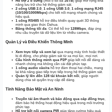
Hỗ trợ 2 ổ cứng
(mỗi ổ tối đa
16TB
) giúp mở rộng khả
năng lưu trữ cho hệ thống giám sát.
2 cổng USB 2.0
,
1 cổng USB 3.0
,
1 cổng mạng RJ45
(10/100/1000Mbps)
cho kết nối mạng nhanh chóng và
hiệu quả.
1 cổng RS485
hỗ trợ điều khiển quay quét 3D thông
minh qua giao thức Dahua.
Băng thông tối đa
: Có thể hỗ trợ
128Mbps
, đáp ứng
nhu cầu truyền tải dữ liệu lớn từ nhiều camera.
Quản Lý và Điều Khiển Thông Minh
Xem trực tiếp và xem lại
qua mạng máy tính hoặc thiết
bị di động, cho phép giám sát từ xa mọi lúc, mọi nơi.
Cấu hình thông minh qua P2P
giúp kết nối dễ dàng và
nhanh chóng mà không cần cài đặt phức tạp.
1 cổng audio vào/ra
hỗ trợ đàm thoại hai chiều, mang
lại khả năng giao tiếp trực tiếp trong hệ thống giám sát.
Quản lý lên đến 128 tài khoản kết nối
, giúp người
dùng chia sẻ quyền truy cập dễ dàng.
Tính Năng Bảo Mật và An Ninh
Truyền tải âm thanh và báo động qua cáp đồng trục
,
đảm bảo hệ thống hoạt động hiệu quả trong môi trường
phức tạp.
Hỗ trợ kết nối camera PIR
giúp tăng cường hiệu quả