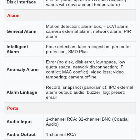
Disk Interface
varies with environment temperature)
Alarm
Motion detection; alarm box; HDcVI alarm;
General Alarm
camera external alarm; network alarm; PIR
alarm
Intelligent
Face detection; face recognition; perimeter
Alarm
protection; SMD Plus
Error (no disk, disk error, low space, low
quota space; network disconnection; IP
Anomaly Alarm
conflict; MAC conflict); video loss; video
tampering; camera offline
Record; snapshot (panoramic); IPC external
Alarm Linkage
alarm output; audio; buzzer; log; preset;
email
Ports
1-channel RCA; 32-channel BNC (Coaxial
Audio Input
Audio)
Audio Output
1-channel RCA