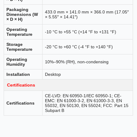
Packaging
433.0 mm × 141.0 mm × 366.0 mm (17.05″
Dimensions (W
× 5.55″ × 14.41″)
× D × H)
Operating
-10 °C to +55 °C (+14 °F to +131 °F)
Temperature
Storage
-20 °C to +60 °C (-4 °F to +140 °F)
Temperature
Operating
10%–90% (RH), non-condensing
Humidity
Installation
Desktop
Certifications
CE-LVD: EN 60950-1/IEC 60950-1; CE-
EMC: EN 61000-3-2, EN 61000-3-3, EN
Certifications
55032, EN 50130, EN 55024; FCC: Part 15
Subpart B