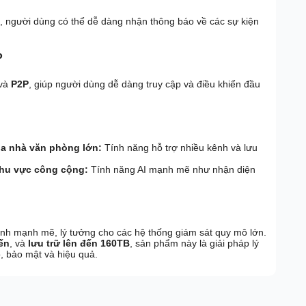
, người dùng có thể dễ dàng nhận thông báo về các sự kiện
P
và
P2P
, giúp người dùng dễ dàng truy cập và điều khiển đầu
òa nhà văn phòng lớn:
Tính năng hỗ trợ nhiều kênh và lưu
khu vực công cộng:
Tính năng AI mạnh mẽ như nhận diện
inh mạnh mẽ, lý tưởng cho các hệ thống giám sát quy mô lớn.
iến
, và
lưu trữ lên đến 160TB
, sản phẩm này là giải pháp lý
, bảo mật và hiệu quả.