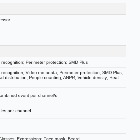
cessor
 recognition; Perimeter protection; SMD Plus
 recognition; Video metadata; Perimeter protection; SMD Plus;
d distribution; People counting; ANPR; Vehicle density; Heat
combined event per channel/s
ules per channel
Glasses; Expressions; Face mask; Beard