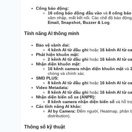
Cổng báo động:
16 cổng báo động đầu vào
và
8 cổng báo
xâm nhập, mất kết nối. Các chế độ báo độ
Email, Snapshot, Buzzer & Log
.
Tính năng AI thông minh
Bảo vệ vành đai:
4 kênh AI từ đầu ghi
hoặc
16 kênh AI từ c
Phát hiện khuôn mặt:
2 kênh AI từ đầu ghi
hoặc
16 kênh AI từ c
Nhận diện khuôn mặt:
16 kênh camera nhận diện khuôn mặt
và
chóng và chính xác.
SMD PLUS:
8 kênh AI từ đầu ghi
hoặc
16 kênh AI từ c
Video Metadata:
8 kênh AI từ đầu ghi
hoặc
16 kênh AI từ c
Nhận diện biển số xe (ANPR):
8 kênh camera nhận diện biển số
và hỗ tr
Các tính năng AI khác:
AI by Camera:
Đếm người, Heatmap, phân tí
distribution).
Thông số kỹ thuật