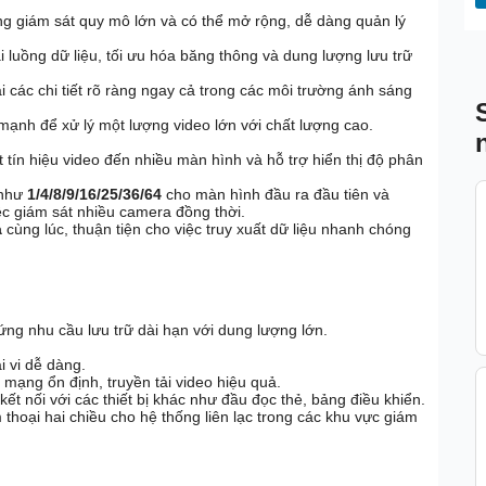
ống giám sát quy mô lớn và có thể mở rộng, dễ dàng quản lý
ai luồng dữ liệu, tối ưu hóa băng thông và dung lượng lưu trữ
ại các chi tiết rõ ràng ngay cả trong các môi trường ánh sáng
 mạnh để xử lý một lượng video lớn với chất lượng cao.
t tín hiệu video đến nhiều màn hình và hỗ trợ hiển thị độ phân
 như
1/4/8/9/16/25/36/64
cho màn hình đầu ra đầu tiên và
ệc giám sát nhiều camera đồng thời.
a
cùng lúc, thuận tiện cho việc truy xuất dữ liệu nhanh chóng
ứng nhu cầu lưu trữ dài hạn với dung lượng lớn.
ại vi dễ dàng.
 mạng ổn định, truyền tải video hiệu quả.
kết nối với các thiết bị khác như đầu đọc thẻ, bảng điều khiển.
thoại hai chiều cho hệ thống liên lạc trong các khu vực giám