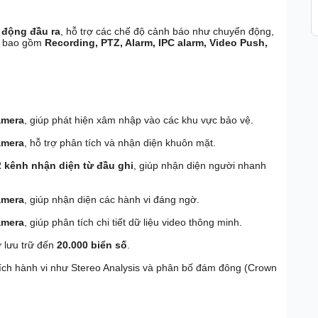
 động đầu ra
, hỗ trợ các chế độ cảnh báo như chuyển động,
ng bao gồm
Recording, PTZ, Alarm, IPC alarm, Video Push,
amera
, giúp phát hiện xâm nhập vào các khu vực bảo vệ.
amera
, hỗ trợ phân tích và nhận diện khuôn mặt.
2 kênh nhận diện từ đầu ghi
, giúp nhận diện người nhanh
amera
, giúp nhận diện các hành vi đáng ngờ.
amera
, giúp phân tích chi tiết dữ liệu video thông minh.
ợ lưu trữ đến
20.000 biển số
.
ch hành vi như Stereo Analysis và phân bố đám đông (Crown