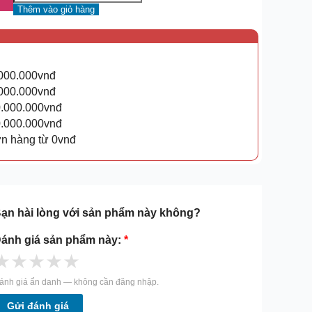
Thêm vào giỏ hàng
.000.000vnđ
.000.000vnđ
0.000.000vnđ
0.000.000vnđ
ơn hàng từ 0vnđ
ạn hài lòng với sản phẩm này không?
ánh giá sản phẩm này:
*
★
★
★
★
★
ánh giá ẩn danh — không cần đăng nhập.
Gửi đánh giá