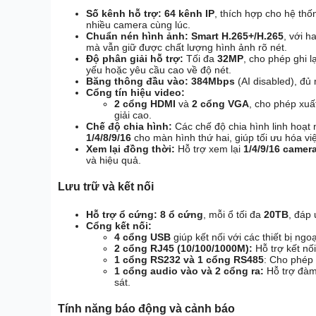
Số kênh hỗ trợ:
64 kênh IP
, thích hợp cho hệ th
nhiều camera cùng lúc.
Chuẩn nén hình ảnh:
Smart H.265+/H.265
, với h
mà vẫn giữ được chất lượng hình ảnh rõ nét.
Độ phân giải hỗ trợ:
Tối đa
32MP
, cho phép ghi l
yếu hoặc yêu cầu cao về độ nét.
Băng thông đầu vào:
384Mbps
(AI disabled), đủ
Cổng tín hiệu video:
2 cổng HDMI
và
2 cổng VGA
, cho phép xuấ
giải cao.
Chế độ chia hình:
Các chế độ chia hình linh hoạt
1/4/8/9/16
cho màn hình thứ hai, giúp tối ưu hóa vi
Xem lại đồng thời:
Hỗ trợ xem lại
1/4/9/16 camer
và hiệu quả.
Lưu trữ và kết nối
Hỗ trợ ổ cứng:
8 ổ cứng
, mỗi ổ tối đa
20TB
, đáp 
Cổng kết nối:
4 cổng USB
giúp kết nối với các thiết bị ngo
2 cổng RJ45 (10/100/1000M):
Hỗ trợ kết nối
1 cổng RS232 và 1 cổng RS485
: Cho phép 
1 cổng audio vào và 2 cổng ra:
Hỗ trợ đàm 
sát.
Tính năng báo động và cảnh báo