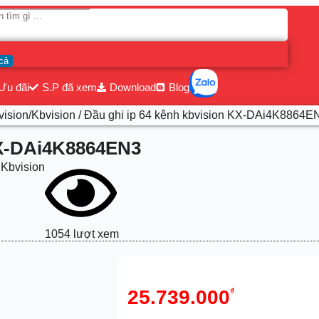
cả
Ưu đãi
S.P đã xem
Download
Blog
vision/Kbvision
/ Đầu ghi ip 64 kênh kbvision KX-DAi4K8864E
KX-DAi4K8864EN3
Kbvision
1054 lượt xem
25.739.000
₫