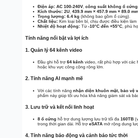
Điện áp:
AC 100-240V
,
công suất không ổ cứng
Kích thước:
2U
,
439.9 mm × 457.9 mm × 89.0 m
Trọng lượng:
6.4 kg
(không bao gồm ổ cứng).
Chất liệu:
Kim loại bền bỉ, chịu được điều kiện làm 
Nhiệt độ hoạt động:
Từ
-10°C đến +55°C
, phù hợ
Tính năng nổi bật và lợi ích
1. Quản lý 64 kênh video
Đầu ghi hỗ trợ
64 kênh
video, rất phù hợp với các 
hoặc khu vực công cộng rộng lớn.
2. Tính năng AI mạnh mẽ
Với các tính năng
nhận diện khuôn mặt, bảo vệ v
phẩm này giúp tối ưu hóa khả năng giám sát và bả
3. Lưu trữ và kết nối linh hoạt
8 ổ cứng
hỗ trợ dung lượng lưu trữ tối đa
160TB
(v
trong thời gian dài. Hỗ trợ
eSATA
mở rộng dung lượ
4. Tính năng báo động và cảnh báo tức thời