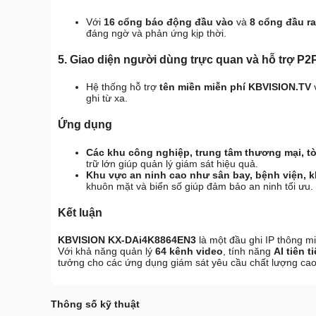
Với
16 cổng báo động đầu vào
và
8 cổng đầu ra
đáng ngờ và phản ứng kịp thời.
5. Giao diện người dùng trực quan và hỗ trợ P2
Hệ thống hỗ trợ
tên miền miễn phí KBVISION.TV
ghi từ xa.
Ứng dụng
Các khu công nghiệp, trung tâm thương mại, t
trữ lớn giúp quản lý giám sát hiệu quả.
Khu vực an ninh cao như sân bay, bệnh viện, 
khuôn mặt và biển số giúp đảm bảo an ninh tối ưu.
Kết luận
KBVISION KX-DAi4K8864EN3
là một đầu ghi IP thông m
Với khả năng quản lý
64 kênh video
, tính năng
AI tiên t
tưởng cho các ứng dụng giám sát yêu cầu chất lượng cao
Thông số kỹ thuật