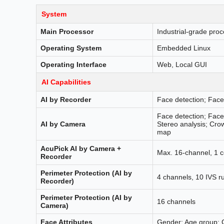
System
Main Processor
Industrial-grade pro
Operating System
Embedded Linux
Operating Interface
Web, Local GUI
AI Capabilities
AI by Recorder
Face detection; Face
Face detection; Face
AI by Camera
Stereo analysis; Crow
map
AcuPick AI by Camera +
Max. 16-channel, 1 
Recorder
Perimeter Protection (AI by
4 channels, 10 IVS r
Recorder)
Perimeter Protection (AI by
16 channels
Camera)
Face Attributes
Gender; Age group; 