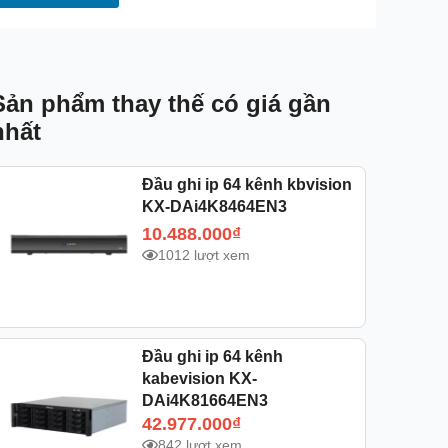
Sản phẩm thay thế có giá gần
nhất
Đầu ghi ip 64 kênh kbvision
KX-DAi4K8464EN3
10.488.000
₫
1012 lượt xem
Đầu ghi ip 64 kênh
kabevision KX-
DAi4K81664EN3
42.977.000
₫
842 lượt xem