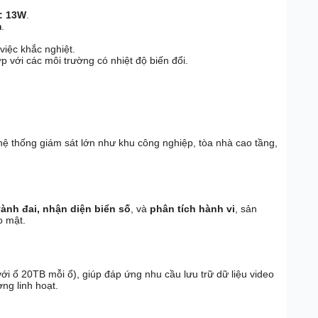
:
13W
.
m
.
việc khắc nghiệt.
p với các môi trường có nhiệt độ biến đổi.
hệ thống giám sát lớn như khu công nghiệp, tòa nhà cao tầng,
ành đai, nhận diện biển số
, và
phân tích hành vi
, sản
o mật.
ới ổ 20TB mỗi ổ), giúp đáp ứng nhu cầu lưu trữ dữ liệu video
ng linh hoạt.