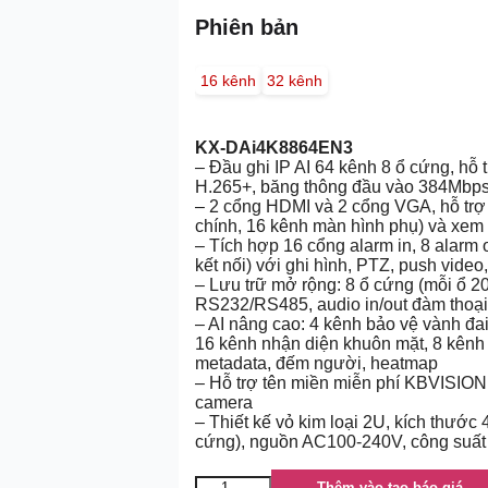
Phiên bản
16 kênh
32 kênh
KX-DAi4K8864EN3
– Đầu ghi IP AI 64 kênh 8 ổ cứng, hỗ
H.265+, băng thông đầu vào 384Mbp
– 2 cổng HDMI và 2 cổng VGA, hỗ trợ 
chính, 16 kênh màn hình phụ) và xem 
– Tích hợp 16 cổng alarm in, 8 alarm
kết nối) với ghi hình, PTZ, push video
– Lưu trữ mở rộng: 8 ổ cứng (mỗi ổ 2
RS232/RS485, audio in/out đàm thoại 
– AI nâng cao: 4 kênh bảo vệ vành đai,
16 kênh nhận diện khuôn mặt, 8 kênh
metadata, đếm người, heatmap
– Hỗ trợ tên miền miễn phí KBVISION
camera
– Thiết kế vỏ kim loại 2U, kích thướ
cứng), nguồn AC100-240V, công suất 
Thêm vào tạo báo giá