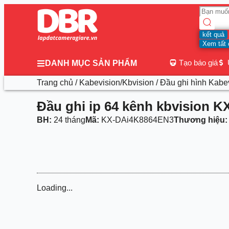
kết quả
Xem tất 
Tạo báo giá
DANH MỤC SẢN PHẨM
Trang chủ
/
Kabevision/Kbvision
/
Đầu ghi hình Kabe
Đầu ghi ip 64 kênh kbvision 
BH:
24 tháng
Mã:
KX-DAi4K8864EN3
Thương hiệu:
Loading...