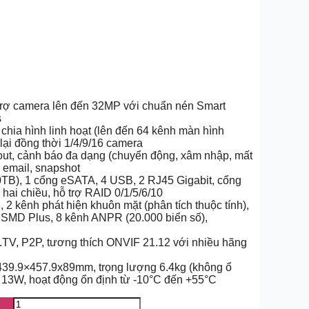
 trợ camera lên đến 32MP với chuẩn nén Smart
s
chia hình linh hoạt (lên đến 64 kênh màn hình
lại đồng thời 1/4/9/16 camera
 out, cảnh báo đa dạng (chuyển động, xâm nhập, mất
, email, snapshot
0TB), 1 cổng eSATA, 4 USB, 2 RJ45 Gigabit, cổng
hai chiều, hỗ trợ RAID 0/1/5/6/10
 2 kênh phát hiện khuôn mặt (phân tích thuộc tính),
 SMD Plus, 8 kênh ANPR (20.000 biển số),
.TV, P2P, tương thích ONVIF 21.12 với nhiều hãng
c 439.9×457.9x89mm, trọng lượng 6.4kg (không ổ
13W, hoạt động ổn định từ -10°C đến +55°C