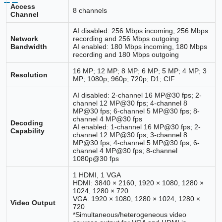
Access
8 channels
Channel
AI disabled: 256 Mbps incoming, 256 Mbps
Network
recording and 256 Mbps outgoing
Bandwidth
AI enabled: 180 Mbps incoming, 180 Mbps
recording and 180 Mbps outgoing
16 MP; 12 MP; 8 MP; 6 MP; 5 MP; 4 MP; 3
Resolution
MP; 1080p; 960p; 720p; D1; CIF
AI disabled: 2-channel 16 MP@30 fps; 2-
channel 12 MP@30 fps; 4-channel 8
MP@30 fps; 6-channel 5 MP@30 fps; 8-
channel 4 MP@30 fps
Decoding
AI enabled: 1-channel 16 MP@30 fps; 2-
Capability
channel 12 MP@30 fps; 3-channel 8
MP@30 fps; 4-channel 5 MP@30 fps; 6-
channel 4 MP@30 fps; 8-channel
1080p@30 fps
1 HDMI, 1 VGA
HDMI: 3840 × 2160, 1920 × 1080, 1280 ×
1024, 1280 × 720
VGA: 1920 × 1080, 1280 × 1024, 1280 ×
Video Output
720
*Simultaneous/heterogeneous video