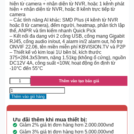
hiện từ camera + nhận diện từ NVR, hoặc 1 kênh phát
hiện + nhận diện từ NVR, hoặc 8 kênh trực tiếp từ
camera
– Các tính năng AI khác: SMD Plus (4 kênh từ NVR
hoặc 8 từ camera), đếm người, heatmap, phân tích lập
thể, ANPR và tìm kiếm nhanh Quick Pick
– Kết nối đa dạng với 2 cổng USB, cổng mạng Gigabit
RJ45, cổng audio in/out, 4 alarm in/2 alarm out, hỗ trợ
ONVIF 22.06, tên miền miễn phí KBVISION.TV và P2P
– Thiết kế vỏ kim loại 1U bền bỉ, kích thước
375×284.3x53mm, nặng 1.51kg (không ổ cứng), nguồn
DC12V 4A, công suất <10W, hoạt động ổn định từ
-10°C đến 55°C
Thêm vào tạo báo giá
Thêm vào giỏ hàng
Ưu đãi thêm khi mua thiết bị:
Giảm 2% giá trị đơn hàng hơn 2.000.000vnđ
Giảm 3% giá trị đơn hàng hơn 5.000.000vnđ