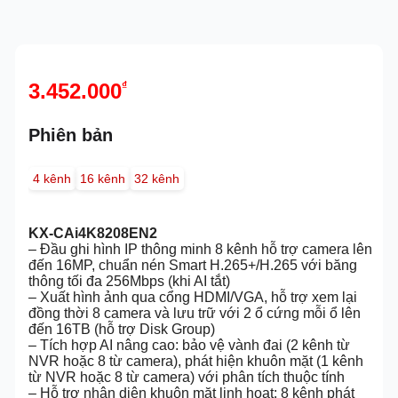
3.452.000
₫
Phiên bản
4 kênh
16 kênh
32 kênh
KX-CAi4K8208EN2
– Đầu ghi hình IP thông minh 8 kênh hỗ trợ camera lên
đến 16MP, chuẩn nén Smart H.265+/H.265 với băng
thông tối đa 256Mbps (khi AI tắt)
– Xuất hình ảnh qua cổng HDMI/VGA, hỗ trợ xem lại
đồng thời 8 camera và lưu trữ với 2 ổ cứng mỗi ổ lên
đến 16TB (hỗ trợ Disk Group)
– Tích hợp AI nâng cao: bảo vệ vành đai (2 kênh từ
NVR hoặc 8 từ camera), phát hiện khuôn mặt (1 kênh
từ NVR hoặc 8 từ camera) với phân tích thuộc tính
– Hỗ trợ nhận diện khuôn mặt linh hoạt: 8 kênh phát