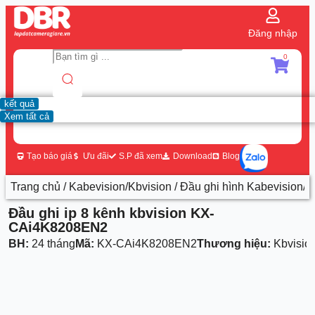
Đăng nhập
0
kết quả
Xem tất cả
Tạo báo giá
Ưu đãi
S.P đã xem
Download
Blog
Trang chủ
/
Kabevision/Kbvision
/
Đầu ghi hình Kabevision/K
Đầu ghi ip 8 kênh kbvision KX-
CAi4K8208EN2
BH:
24 tháng
Mã:
KX-CAi4K8208EN2
Thương hiệu:
Kbvisio