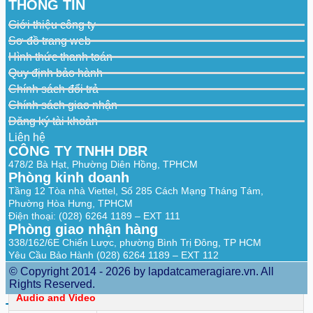
THÔNG TIN
Face
Giới thiệu công ty
Recognition
8-channel FD (by camera) + FR (by
Sơ đồ trang web
Performance of
recorder),image stream: 12 face images/s
AI by Recorder
1-channel FD (by recorder) + FR (by
Hình thức thanh toán
(Number of
recorder), video stream: 12 face images/s
Quy định bảo hành
Channels)
Chính sách đổi trả
Face
Chính sách giao nhận
Recognition
Đăng ký tài khoản
Performance of
8 channels
AI by Camera
Liên hệ
(Number of
CÔNG TY TNHH DBR
Channels)
478/2 Bà Hạt, Phường Diên Hồng, TPHCM
Phòng kinh doanh
SMD Plus
Tầng 12 Tòa nhà Viettel, Số 285 Cách Mạng Tháng Tám,
Phường Hòa Hưng, TPHCM
4 channels: Secondary filtering for human
Điện thoại: (028) 6264 1189 – EXT 111
SMD Plus by
and motor vehicle, reducing false alarms
Phòng giao nhận hàng
Recorder
caused by leaves, rain and lighting
condition change
338/162/6E Chiến Lược, phường Bình Trị Đông, TP HCM
Yêu Cầu Bảo Hành (028) 6264 1189 – EXT 112
SMD Plus by
8 channels
© Copyright 2014 - 2026 by lapdatcameragiare.vn. All
Camera
Rights Reserved.
Audio and Video