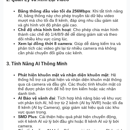
Băng thông đầu vào tối đa 256Mbps
: Khi tắt tính năng
AI, băng thông này cho phép truyền tải dữ liệu video
mượt mà cho tối đa 8 kênh, đáp ứng nhu cầu giám sát
và ghi hình với độ phân giải cao.
Chế độ chia hình linh hoạt
: Cho phép chia màn hình
thành các chế độ 1/4/8/9 để dễ dàng giám sát và theo
dõi nhiều khu vực cùng lúc.
Xem lại đồng thời 8 camera
: Giúp dễ dàng kiểm tra và
phân tích các video ghi lại từ nhiều camera mà không
cần phải chuyển đổi giữa các kênh.
3. Tính Năng AI Thông Minh
Phát hiện khuôn mặt và nhận diện khuôn mặt
: Hệ
thống hỗ trợ cả phát hiện và nhận diện khuôn mặt thông
qua cả camera và đầu ghi. Các thuộc tính khuôn mặt có
thể được phân tích để hỗ trợ tìm kiếm hoặc xác nhận
danh tính.
AI Bảo vệ vành đai
: Tích hợp khả năng bảo vệ khu vực
với phân tích AI, hỗ trợ từ 2 kênh (AI by NVR) hoặc tối đa
8 kênh (AI by Camera), giúp giám sát hiệu quả các khu
vực quan trọng.
SMD Plus
: Cải thiện hiệu quả phát hiện chuyển động,
với 4 kênh AI xử lý bởi đầu ghi hoặc 8 kênh AI xử lý bởi
camera.