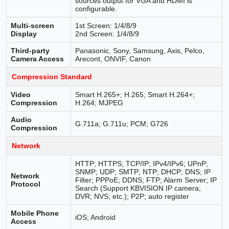
sources output for VGA and HDMI is
configurable.
Multi-screen
1st Screen: 1/4/8/9
Display
2nd Screen: 1/4/8/9
Third-party
Panasonic, Sony, Samsung, Axis, Pelco,
Camera Access
Arecont, ONVIF, Canon
Compression Standard
Video
Smart H.265+; H.265; Smart H.264+;
Compression
H.264; MJPEG
Audio
G.711a; G.711u; PCM; G726
Compression
Network
HTTP; HTTPS; TCP/IP; IPv4/IPv6; UPnP;
SNMP; UDP; SMTP; NTP; DHCP; DNS; IP
Network
Filter; PPPoE; DDNS; FTP; Alarm Server; IP
Protocol
Search (Support KBVISION IP camera;
DVR; NVS; etc.); P2P; auto register
Mobile Phone
iOS; Android
Access