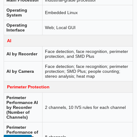
Operating
Embedded Linux
System
Operating
Web; Local GUI
Interface
AI
Face detection, face recognition, perimeter
AI by Recorder
protection, and SMD Plus
Face detection; face recognition; perimeter
AI by Camera
protection; SMD Plus; people counting;
stereo analysis; heat map
Perimeter Protection
Perimeter
Performance AI
by Recorder
2 channels, 10 IVS rules for each channel
(Number of
Channels)
Perimeter
Performance of
AI by Camera
8 channels