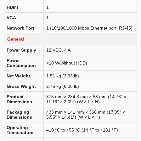
HDMI
1
VGA
1
Network Port
1 (10/100/1000 Mbps Ethernet port, RJ-45)
General
Power Supply
12 VDC, 4 A
Power
<10 W(without HDD)
Consumption
Net Weight
1.51 kg (3.33 lb)
Gross Weight
2.76 kg (6.08 lb)
Product
375 mm × 284.3 mm × 53 mm (14.76″ ×
Dimensions
11.19″ × 2.09″) (W × L × H)
Packaging
433 mm × 141 mm × 366 mm (17.05″ ×
Dimensions
5.55″ × 14.41″) (W × L × H)
Operating
–10 °C to +55 °C (14 °F to +131 °F)
Temperature