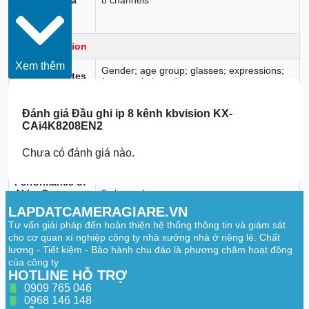
(Number of
Channels)
Face Detection
Xem thêm
Gender; age group; glasses; expressions;
Face Attributes
face mask; beard
Face Detection
Đánh giá
Đầu ghi ip 8 kênh kbvision KX-
Performance of
1 channel (up to 12 face images/s each
CAi4K8208EN2
AI by Recorder
channel)
(Number of
Channels)
Chưa có đánh giá nào.
Face Detection
Performance of
AI by Camera
8 channels
(Number of
LAPDATCAMERAGIARE.VN
Channels)
Tư vấn giải pháp đến hoàn thiện hệ thống thông tin và giám sát
cho cơ quan xí nghiệp công ty nhà xưởng nhà ở riêng lẻ. Chất
Face Recognition
lượng - Tiết kiệm - Bảo hành chu đáo là phương châm hoạt động
của công ty
Up to 10 face databases with 20,000
HOTLINE HỖ TRỢ
images, with a total capacity of 2.5 G.
Face Database
Name, gender, birthday, address, credential
0909 765 046
Capacity
type, credential No., countries & regions
0968 146 148
and state can be added to each face image.