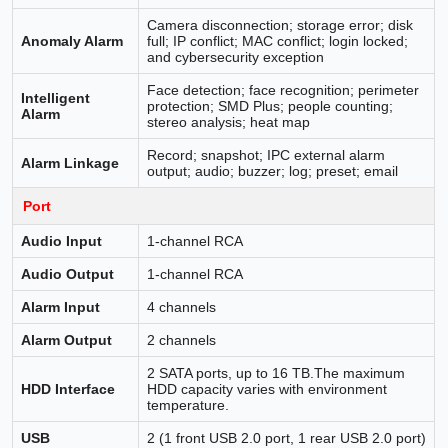
Camera disconnection; storage error; disk
Anomaly Alarm
full; IP conflict; MAC conflict; login locked;
and cybersecurity exception
Face detection; face recognition; perimeter
Intelligent
protection; SMD Plus; people counting;
Alarm
stereo analysis; heat map
Record; snapshot; IPC external alarm
Alarm Linkage
output; audio; buzzer; log; preset; email
Port
Audio Input
1-channel RCA
Audio Output
1-channel RCA
Alarm Input
4 channels
Alarm Output
2 channels
2 SATA ports, up to 16 TB.The maximum
HDD Interface
HDD capacity varies with environment
temperature.
USB
2 (1 front USB 2.0 port, 1 rear USB 2.0 port)