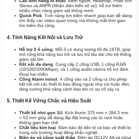
Các tính năng AI khác
: Đếm người, Heatmap, Phân tích
Stereo và ANPR (Nhận diện biển số xe), hỗ trợ thêm
nhiều chức năng giám sát thông minh.
Quick Pick
: Tính năng tìm kiếm nhanh giúp bạn dễ dàng
tìm thấy các video quan trọng mà không mất thời gian
tìm kiếm thủ công.
4. Tính Năng Kết Nối và Lưu Trữ
Hỗ trợ 2 ổ cứng
: Mỗi ổ có dung lượng tối đa 16TB, giúp
mở rộng khả năng lưu trữ và lưu trữ lâu dài cho hệ thống
giám sát lớn.
Kết nối đa dạng
: Cung cấp 2 cổng USB, 1 cổng RJ45
(10/100/1000Mbps), và 1 cổng audio vào/ra hỗ trợ đàm
thoại hai chiều.
Cổng Alarm in/out
: 4 cổng vào và 2 cổng ra cho phép
kết nối với các thiết bị báo động ngoài như còi hoặc đèn,
tăng cường khả năng cảnh báo khi có sự cố xảy ra.
5. Thiết Kế Vững Chắc và Hiệu Suất
Thiết kế nhỏ gọn 1U
: Kích thước 375 mm × 284.3 mm
× 53 mm giúp dễ dàng lắp đặt trong các tủ rack hoặc
không gian hạn chế.
Chất liệu kim loại
: Đảm bảo độ bền bỉ và bảo vệ thiết bị
trong môi trường hoạt động khắc nghiệt.
Điện áp và công suất thấp
: Điện áp DC12V 4A và công