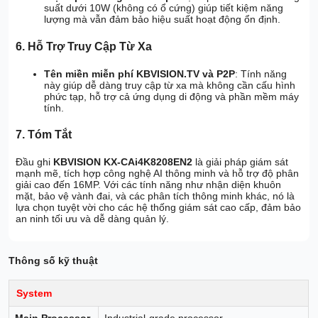
suất dưới 10W (không có ổ cứng) giúp tiết kiệm năng
lượng mà vẫn đảm bảo hiệu suất hoạt động ổn định.
6. Hỗ Trợ Truy Cập Từ Xa
Tên miền miễn phí KBVISION.TV và P2P
: Tính năng
này giúp dễ dàng truy cập từ xa mà không cần cấu hình
phức tạp, hỗ trợ cả ứng dụng di động và phần mềm máy
tính.
7. Tóm Tắt
Đầu ghi
KBVISION KX-CAi4K8208EN2
là giải pháp giám sát
mạnh mẽ, tích hợp công nghệ AI thông minh và hỗ trợ độ phân
giải cao đến 16MP. Với các tính năng như nhận diện khuôn
mặt, bảo vệ vành đai, và các phân tích thông minh khác, nó là
lựa chọn tuyệt vời cho các hệ thống giám sát cao cấp, đảm bảo
an ninh tối ưu và dễ dàng quản lý.
Thông số kỹ thuật
System
Main Processor
Industrial-grade processor