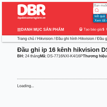
kết quả
Xem tất 
Tạo báo giá
DANH MỤC SẢN PHẨM
Trang chủ
/
Hikvision
/
Đầu ghi hình Hikvision
/ Đầu g
Đầu ghi ip 16 kênh hikvision 
BH:
24 tháng
Mã:
DS-7716NXI-K4/16P
Thương hiệu
Loading...