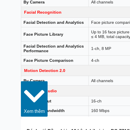
By Camera
All channels
Facial Recognition
Facial Detection and Analytics
Face picture compari
Up to 16 face picture 
Face Picture Library
≤ 4 MB, total capacit
Facial Detection and Analytics
1-ch, 8 MP
Performance
Face Picture Comparison
4-ch
Motion Detection 2.0
By Camera
All channels
Video and Audio
IP Video Input
16-ch
Incoming Bandwidth
160 Mbps
Xem thêm
Outgoing Bandwidth
160 Mbps
1-ch, 4K (3840 × 21