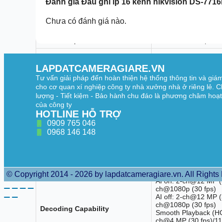
Đánh giá
Đầu ghi ip 16 kênh hikvision DS-771
HDMI Output
1200/60Hz, 1280 × 1
Chưa có đánh giá nào.
VGA Output
1-ch, 1920 × 1080/6
Video Output Mode
HDMI/VGA independe
CVBS Output
N/A
LAPDATCAMERAGIARE.VN
Audio Output
1-ch, RCA (Linear, 1
Tư vấn giải pháp đến hoàn thiện hệ thống thông tin và giá
cho cơ quan xí nghiệp công ty nhà xưởng nhà ở riêng lẻ. C
Two-Way Audio
1-ch, RCA (2.0 Vp-p, 
lượng - Tiết kiệm - Bảo hành chu đáo là phương châm hoạ
của công ty
Decoding
HOTLINE HỖ TRỢ
0909 765 046
Decoding Format
H.265/H.265+/H.264
0968 146 148
12 MP/8 MP/6 MP/5
Recording Resolution
720p/VGA/4CIF/DCIF
Synchronous playback
16-ch
© Copyright 2014 - 2026 by lapdatcameragiare.vn. All Rights
AI on: 2-ch@12 MP (
ch@1080p (30 fps)
AI off: 2-ch@12 MP 
ch@1080p (30 fps)
Decoding Capability
Smooth Playback (HC
ch@4 MP (30 fps)/1