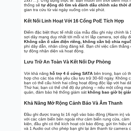
2xx7…). Ứng dụng thực tế: Bạn muốn tìm thời điểm một ng
thống sẽ
tự động dò tìm và đánh dấu chính xác thời đ
gian tra cứu từ vài ngày xuống còn vài phút.
Kết Nối Linh Hoạt Với 16 Cổng PoE Tích Hợp
Điểm đặc biệt thực tế nhất của mẫu đầu ghi này chính là
sợi dây mạng duy nhất tới mỗi vị trí lắp camera, sợi dây
Không cần ổ cắm điện riêng, không cần bộ chia nguồ
phí dây dẫn, nhân công đáng kể. Bạn chỉ việc cắm thẳng 
tự động nhận diện và hoạt động.
Lưu Trữ An Toàn Và Kết Nối Dự Phòng
Với khả năng
hỗ trợ 4 ổ cứng SATA
bên trong, bạn có th
hợp cho các tòa nhà yêu cầu lưu trữ 30-60 ngày. Không c
bạn có thể cấu hình hai cổng hoạt động độc lập với hai dả
Thứ hai, bạn có thể chế độ dự phòng – nếu một cổng mạng
quản, đảm bảo hệ thống giám sát
không bao giờ bị giá
Khả Năng Mở Rộng Cảnh Báo Và Âm Thanh
Đầu ghi được trang bị 16 ngõ vào báo động (Alarm in) và
với các cảm biến bên ngoài như cảm biến rung cửa, cảm 
kiện, đầu ghi có thể kích hoạt còi báo động, gửi tín hiệu 
và 1 Audio out cho phép bạn ghi lại âm thanh từ camera c