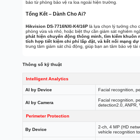
báo từ phòng bảo vệ ra loa ngoài hiện trường.
Tổng Kết – Dành Cho Ai?
Hikvision DS-7716NXI-K4/16P
là lựa chọn lý tưởng cho 
phòng vừa và nhỏ, hoặc biệt thự cần giám sát nghiêm ng
phát hiện chuyển động thông minh, tìm kiếm khuôn m
tích hợp tiết kiệm chi phí lắp đặt, và kết nối mạng 
trung tâm giám sát chủ động, giúp bạn an tâm bảo vệ tài 
Thông số kỹ thuật
Intelligent Analytics
AI by Device
Facial recognition, p
Facial recognition, p
AI by Camera
detection2.0, ANPR,
Perimeter Protection
2-ch, 4 MP (HD netw
By Device
vehicle recognition t