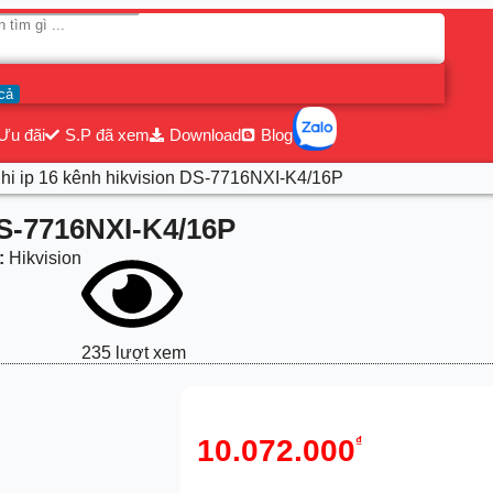
cả
Ưu đãi
S.P đã xem
Download
Blog
hi ip 16 kênh hikvision DS-7716NXI-K4/16P
DS-7716NXI-K4/16P
:
Hikvision
235 lượt xem
10.072.000
₫