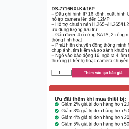
DS-7716NXI-K4/16P
– Đầu ghi hình IP 16 kênh, xuất hìn
hỗ trợ camera lên đến 12MP
– Hỗ trợ chuẩn nén H.265+/H.265/H.
ưu dung lượng lưu trữ
– Gắn được 4 ổ cứng SATA, 2 cổng mạ
thống linh hoạt
– Phát hiện chuyển động thông minh M
chụp ảnh, tìm kiếm và so sánh khuôn
– Ngõ vào báo động 16, ngõ ra 4; âm 
thường (1 kênh) hoặc camera chuyên 
Thêm vào tạo báo giá
Ưu đãi thêm khi mua thiết bị:
Giảm 2% giá trị đơn hàng hơn 2
Giảm 3% giá trị đơn hàng hơn 5
Giảm 4% giá trị đơn hàng hơn 2
Giảm 5% giá trị đơn hàng hơn 5