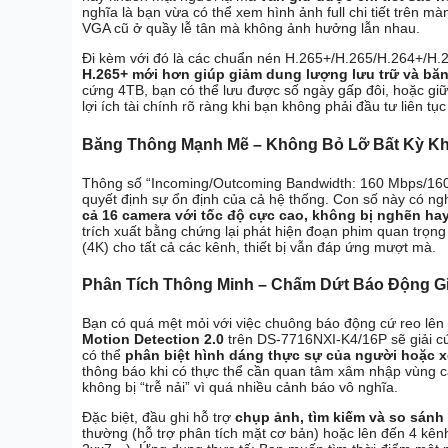
nghĩa là bạn vừa có thể xem hình ảnh full chi tiết trên m
VGA cũ ở quầy lễ tân mà không ảnh hưởng lẫn nhau.
Đi kèm với đó là các chuẩn nén H.265+/H.265/H.264+/H.2
H.265+ mới hơn giúp giảm dung lượng lưu trữ và băn
cứng 4TB, bạn có thể lưu được số ngày gấp đôi, hoặc giữ
lợi ích tài chính rõ ràng khi bạn không phải đầu tư liên tụ
Băng Thông Mạnh Mẽ – Không Bỏ Lỡ Bất Kỳ K
Thông số “Incoming/Outcoming Bandwidth: 160 Mbps/160 
quyết định sự ổn định của cả hệ thống. Con số này có ng
cả 16 camera với tốc độ cực cao, không bị nghẽn ha
trích xuất bằng chứng lại phát hiện đoạn phim quan trọng
(4K) cho tất cả các kênh, thiết bị vẫn đáp ứng mượt mà.
Phân Tích Thông Minh – Chấm Dứt Báo Động G
Bạn có quá mệt mỏi với việc chuông báo động cứ reo lên 
Motion Detection 2.0
trên DS-7716NXI-K4/16P sẽ giải c
có thể
phân biệt hình dáng thực sự của người hoặc x
thông báo khi có thực thể cần quan tâm xâm nhập vùng cấ
không bị “trễ nải” vì quá nhiều cảnh báo vô nghĩa.
Đặc biệt, đầu ghi hỗ trợ
chụp ảnh, tìm kiếm và so sánh
thường (hỗ trợ phân tích mặt cơ bản) hoặc lên đến 4 kên