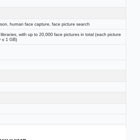
son, human face capture, face picture search
libraries, with up to 20,000 face pictures in total (each picture
y ≤ 1 GB)
60)/30Hz, 2K (2560 × 1440)/60Hz, 1920 × 1080/60Hz, 1600 ×