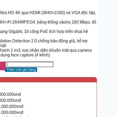
h Ultra HD 4K qua HDMI (3840×2160) và VGA độc lập,
264+/H.264/MPEG4, băng thông vào/ra 160 Mbps, tối
ng Gigabit, 16 cổng PoE tích hợp triển khai hệ
otion Detection 2.0 chống báo động giả, hỗ trợ
 mặt
thanh 1 in/1 out; nhận diện khuôn mặt qua camera
dụng face capture (4 kênh)
Thêm vào giỏ hàng
.000.000vnđ
.000.000vnđ
0.000.000vnđ
0.000.000vnđ