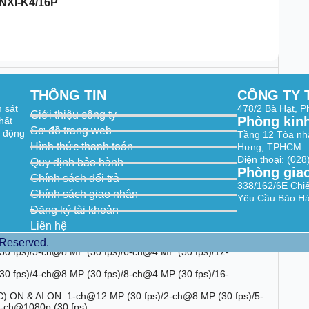
6NXI-K4/16P
024/60Hz, 1280 × 720/60Hz, 1024 × 768/60Hz
0Hz, 1280 × 1024/60Hz, 1280 × 720/60Hz
nt output
THÔNG TIN
CÔNG TY 
 KΩ)
m sát
478/2 Bà Hạt, 
Giới thiệu công ty
Phòng kin
hất
1 KΩ, using the audio input )
Sơ đồ trang web
t động
Tầng 12 Tòa nh
Hình thức thanh toán
Hưng, TPHCM
Điện thoại: (02
Quy định bảo hành
Phòng gia
+/H.264
Chính sách đổi trả
338/162/6E Chi
Chính sách giao nhận
 MP/4 MP/3 MP/1080p/UXGA/
Yêu Cầu Bảo Hà
/2CIF/CIF/QCIF
Đăng ký tài khoản
Liên hệ
 Reserved.
30 fps)/3-ch@8 MP (30 fps)/6-ch@4 MP (30 fps)/12-
(30 fps)/4-ch@8 MP (30 fps)/8-ch@4 MP (30 fps)/16-
) ON & AI ON: 1-ch@12 MP (30 fps)/2-ch@8 MP (30 fps)/5-
1-ch@1080p (30 fps)