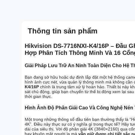
Thông tin sản phẩm
Hikvision DS-7716NXI-K4/16P – Đầu Gh
Hợp Phân Tích Thông Minh Và 16 Cổn
Giải Pháp Lưu Trữ An Ninh Toàn Diện Cho Hệ T
Bạn đang sở hữu hoặc dự định lắp đặt một hệ thống cam
hình ảnh cực nét, vừa quản lý thông minh mà không cần
K4/16P
chính là trung tâm xử lý hoàn hảo. Thiết bị này k
sát chủ động, giúp bạn chuyển từ thế bị động xem lại sau
thời gian thực.
Hình Ảnh Độ Phân Giải Cao Và Công Nghệ Nén
Một trong những thông số đầu tiên bạn thường thấy là “H
4K”. Điều này thực sự có ý nghĩa gì trong thực tế? Hãy t
dài của siêu thị. Với độ phân giải 4K (3840×2160) qua c
hay khuôn mặt người lạ mà
vẫn giữ được chi tiết sắc n