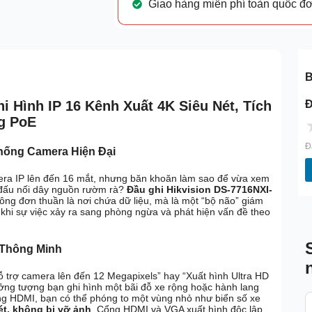
Giao hàng miễn phí toàn quốc đ
B
Đ
i Hình IP 16 Kênh Xuất 4K Siêu Nét, Tích
g PoE
Đ
hống Camera Hiện Đại
era IP lên đến 16 mắt, nhưng băn khoăn làm sao để vừa xem
 đấu nối dây nguồn rườm rà?
Đầu ghi Hikvision DS-7716NXI-
hông đơn thuần là nơi chứa dữ liệu, mà là một “bộ não” giám
 khi sự việc xảy ra sang phòng ngừa và phát hiện vấn đề theo
 Thông Minh
ỗ trợ camera lên đến 12 Megapixels” hay “Xuất hình Ultra HD
ưởng tượng bạn ghi hình một bãi đỗ xe rộng hoặc hành lang
ổng HDMI, bạn có thể phóng to một vùng nhỏ như biển số xe
ét, không bị vỡ ảnh
. Cổng HDMI và VGA xuất hình độc lập