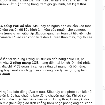
ười lạ mặt ra vào tòa nhà? Chỉ cần tải ảnh của họ lên, hệ
iểm xuất hiện
trong hàng trăm giờ ghi hình, tiết kiệm thời
16 cổng PoE có sẵn
. Điều này có nghĩa bạn chỉ cần kéo một
 đó vừa truyền dữ liệu hình ảnh vừa cấp nguồn cho camera.
n trung gian
, giúp lắp đặt gọn gàng, an toàn và tiết kiệm chi
camera IP vào các cổng từ 1 đến 16 trên thân máy, mọi thứ sẽ
ể lắp tối đa dung lượng lưu trữ lên đến hàng chục TB, phù
hỉ vậy,
2 cổng mạng 1GB
mang đến hai lợi ích lớn: thứ nhất,
i địa chỉ IP để quản lý camera riêng và mạng nội bộ riêng.
 hoặc một switch gặp sự cố, cổng còn lại sẽ tự động tiếp
n đoạn
.
 4 ngõ ra báo động (Alarm out). Điều này cho phép bạn kết nối
biến khói, hay chuông báo động chuyên nghiệp. Khi có sự
về tổng đài hoặc bật đèn chiếu sáng. Đồng thời, 1 cổng Audio in
ó mic (tại quầy giao dịch chẳng hạn) hoặc phát giọng nói cảnh