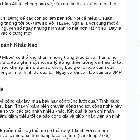
àn hình 4K tại phòng bảo vệ, vừa gửi tín hiệu xuống màn hình
64. Đừng để các con số làm bạn rối. Nói dễ hiểu:
Chuẩn
g thông tới 50-70% so với H.264
. Nghĩa là với cùng một ổ
 nguyên số ngày nhưng hình ảnh rõ nét hơn rất nhiều. Đây là
c vào ổ cứng mới.
hoảnh Khắc Nào
Mbps” có thể khô khan, nhưng trong thực tế vận hành, nó
hĩa là
đầu ghi nhận và xử lý đồng thời luồng dữ liệu từ tất
y rớt khung hình
. Bạn sẽ không bao giờ rơi vào cảnh cần
 bị giật, mất hình do quá tải. Ngay cả khi bạn lắp camera 8MP
iả
vì bóng cây lay, mưa bay hay côn trùng lướt qua? Tính năng
ứu bạn. Thay vì cảm biến chuyển động thô sơ, công nghệ này
e
so với các tác nhân nhiễu khác. Kết quả là bạn chỉ nhận
m, giảm thiểu tối đa báo động giả và giúp nhân viên an ninh
 khuôn mặt
. Cụ thể, nó có thể xử lý 1 kênh với camera
h với camera có tính năng face capture (các dòng 2xx6,