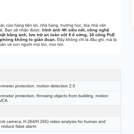
các cửa hàng tiện lợi, nhà hàng, trường học, tòa nhà văn
ặt. Bạn sẽ nhận được:
hình ảnh 4K siêu nét, công nghệ
ặt bằng ảnh, lưu trữ an toàn với 4 ổ cứng, 16 cổng PoE
dự phòng không lo gián đoạn.
Đây không chỉ là đầu ghi, mà là
sản và con người mọi lúc, mọi nơi.
erimeter protection, motion detection 2.0
erimeter protection, throwing objects from building, motion
 VCA
ork camera, H.264/H.265) video analysis for human and
o reduce false alarm