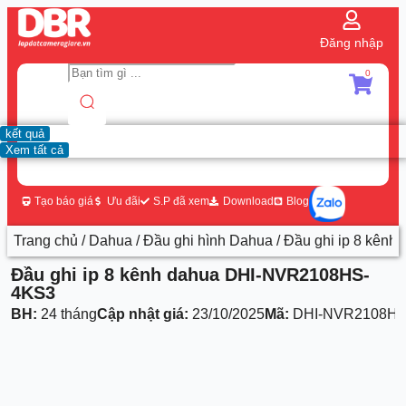
Đăng nhập
0
kết quả
Xem tất cả
Tạo báo giá
Ưu đãi
S.P đã xem
Download
Blog
Trang chủ
/
Dahua
/
Đầu ghi hình Dahua
/ Đầu ghi ip 8 kê
Đầu ghi ip 8 kênh dahua DHI-NVR2108HS-
4KS3
BH:
24 tháng
Cập nhật giá:
23/10/2025
Mã:
DHI-NVR2108HS