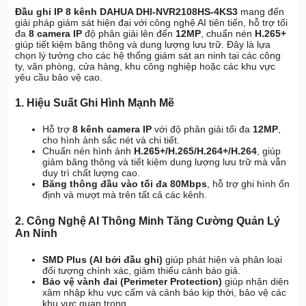
Đầu ghi IP 8 kênh DAHUA DHI-NVR2108HS-4KS3
mang đến
giải pháp giám sát hiện đại với công nghệ AI tiên tiến, hỗ trợ tối
đa
8 camera IP
độ phân giải lên đến
12MP
, chuẩn nén
H.265+
giúp tiết kiệm băng thông và dung lượng lưu trữ. Đây là lựa
chọn lý tưởng cho các hệ thống giám sát an ninh tại các công
ty, văn phòng, cửa hàng, khu công nghiệp hoặc các khu vực
yêu cầu bảo vệ cao.
1.
Hiệu Suất Ghi Hình Mạnh Mẽ
Hỗ trợ
8 kênh camera IP
với độ phân giải tối đa
12MP
,
cho hình ảnh sắc nét và chi tiết.
Chuẩn nén hình ảnh
H.265+/H.265/H.264+/H.264
, giúp
giảm băng thông và tiết kiệm dung lượng lưu trữ mà vẫn
duy trì chất lượng cao.
Băng thông đầu vào tối đa 80Mbps
, hỗ trợ ghi hình ổn
định và mượt mà trên tất cả các kênh.
2.
Công Nghệ AI Thông Minh Tăng Cường Quản Lý
An Ninh
SMD Plus (AI bởi đầu ghi)
giúp phát hiện và phân loại
đối tượng chính xác, giảm thiểu cảnh báo giả.
Bảo vệ vành đai (Perimeter Protection)
giúp nhận diện
xâm nhập khu vực cấm và cảnh báo kịp thời, bảo vệ các
khu vực quan trọng.