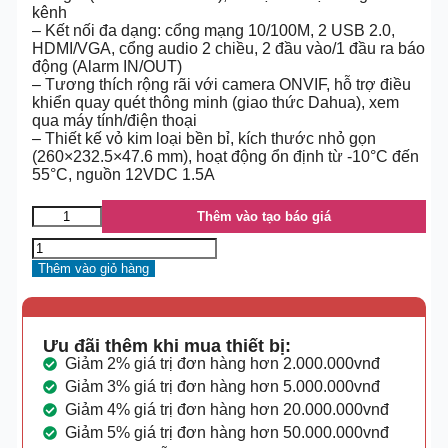
kênh
– Kết nối đa dạng: cổng mạng 10/100M, 2 USB 2.0,
HDMI/VGA, cổng audio 2 chiều, 2 đầu vào/1 đầu ra báo
động (Alarm IN/OUT)
– Tương thích rộng rãi với camera ONVIF, hỗ trợ điều
khiển quay quét thông minh (giao thức Dahua), xem
qua máy tính/điện thoại
– Thiết kế vỏ kim loại bền bỉ, kích thước nhỏ gọn
(260×232.5×47.6 mm), hoạt động ổn định từ -10°C đến
55°C, nguồn 12VDC 1.5A
Thêm vào tạo báo giá
Thêm vào giỏ hàng
Ưu đãi thêm khi mua thiết bị:
Giảm 2% giá trị đơn hàng hơn 2.000.000vnđ
Giảm 3% giá trị đơn hàng hơn 5.000.000vnđ
Giảm 4% giá trị đơn hàng hơn 20.000.000vnđ
Giảm 5% giá trị đơn hàng hơn 50.000.000vnđ