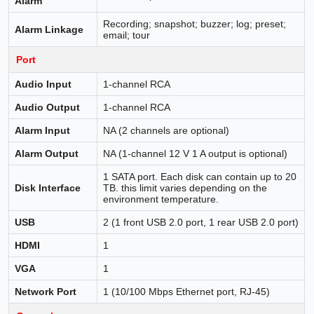
Alarm
Recording; snapshot; buzzer; log; preset;
Alarm Linkage
email; tour
Port
Audio Input
1-channel RCA
Audio Output
1-channel RCA
Alarm Input
NA (2 channels are optional)
Alarm Output
NA (1-channel 12 V 1 A output is optional)
1 SATA port. Each disk can contain up to 20
Disk Interface
TB. this limit varies depending on the
environment temperature.
USB
2 (1 front USB 2.0 port, 1 rear USB 2.0 port)
HDMI
1
VGA
1
Network Port
1 (10/100 Mbps Ethernet port, RJ-45)