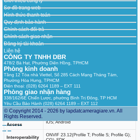
Giới thiệu công ty
Sơ đồ trang web
Multi-screen
1/4/8/9
Display
Hình thức thanh toán
Quy định bảo hành
Third-party
ONVIF
Chính sách đổi trả
Camera Access
Chính sách giao nhận
Compression Standard
Đăng ký tài khoản
Liên hệ
Video
Smart H.265+; H.265; Smart H.264+;
CÔNG TY TNHH DBR
Compression
H.264; MJPEG
478/2 Bà Hạt, Phường Diên Hồng, TPHCM
Audio
Phòng kinh doanh
G.711a; G.711u; PCM; G726;
Compression
Tầng 12 Tòa nhà Viettel, Số 285 Cách Mạng Tháng Tám,
Phường Hòa Hưng, TPHCM
Network
Điện thoại: (028) 6264 1189 – EXT 111
Phòng giao nhận hàng
HTTP; HTTPS; TCP/IP; IPv4; IPv6; UDP;
338/162/6E Chiến Lược, phường Bình Trị Đông, TP HCM
Network
NTP; DHCP; DNS; SMTP; IP Filter; DDNS;
Yêu Cầu Bảo Hành (028) 6264 1189 – EXT 112
Protocol
IP Search (Supports IP camera, DVR, NVS,
etc.); P2P; Auto Registration
© Copyright 2014 - 2026 by lapdatcameragiare.vn. All
Rights Reserved.
Mobile Phone
iOS; Android
Access
ONVIF 23.12(Profile T; Profile S; Profile G);
Interoperability
CGI; SDK