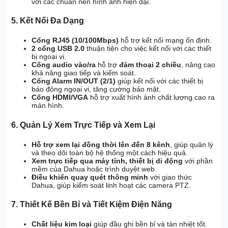
với các chuẩn nén hình ảnh hiện đại.
5.
Kết Nối Đa Dạng
Cổng RJ45 (10/100Mbps)
hỗ trợ kết nối mạng ổn định.
2 cổng USB 2.0
thuận tiện cho việc kết nối với các thiết
bị ngoại vi.
Cổng audio vào/ra
hỗ trợ
đàm thoại 2 chiều
, nâng cao
khả năng giao tiếp và kiểm soát.
Cổng Alarm IN/OUT (2/1)
giúp kết nối với các thiết bị
báo động ngoại vi, tăng cường bảo mật.
Cổng HDMI/VGA
hỗ trợ xuất hình ảnh chất lượng cao ra
màn hình.
6.
Quản Lý Xem Trực Tiếp và Xem Lại
Hỗ trợ xem lại đồng thời lên đến 8 kênh
, giúp quản lý
và theo dõi toàn bộ hệ thống một cách hiệu quả.
Xem trực tiếp qua máy tính, thiết bị di động
với phần
mềm của Dahua hoặc trình duyệt web.
Điều khiển quay quét thông minh
với giao thức
Dahua, giúp kiểm soát linh hoạt các camera PTZ.
7.
Thiết Kế Bền Bỉ và Tiết Kiệm Điện Năng
Chất liệu kim loại
giúp đầu ghi bền bỉ và tản nhiệt tốt.