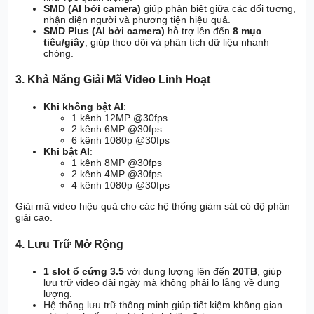
SMD (AI bởi camera)
giúp phân biệt giữa các đối tượng,
nhận diện người và phương tiện hiệu quả.
SMD Plus (AI bởi camera)
hỗ trợ lên đến
8 mục
tiêu/giây
, giúp theo dõi và phân tích dữ liệu nhanh
chóng.
3.
Khả Năng Giải Mã Video Linh Hoạt
Khi không bật AI
:
1 kênh 12MP @30fps
2 kênh 6MP @30fps
6 kênh 1080p @30fps
Khi bật AI
:
1 kênh 8MP @30fps
2 kênh 4MP @30fps
4 kênh 1080p @30fps
Giải mã video hiệu quả cho các hệ thống giám sát có độ phân
giải cao.
4.
Lưu Trữ Mở Rộng
1 slot ổ cứng 3.5
với dung lượng lên đến
20TB
, giúp
lưu trữ video dài ngày mà không phải lo lắng về dung
lượng.
Hệ thống lưu trữ thông minh giúp tiết kiệm không gian