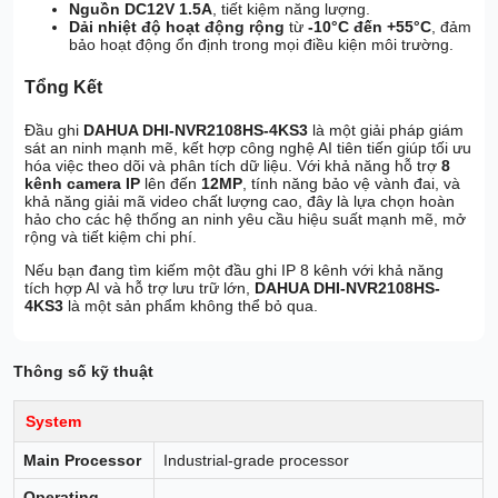
Nguồn DC12V 1.5A
, tiết kiệm năng lượng.
Dải nhiệt độ hoạt động rộng
từ
-10°C đến +55°C
, đảm
bảo hoạt động ổn định trong mọi điều kiện môi trường.
Tổng Kết
Đầu ghi
DAHUA DHI-NVR2108HS-4KS3
là một giải pháp giám
sát an ninh mạnh mẽ, kết hợp công nghệ AI tiên tiến giúp tối ưu
hóa việc theo dõi và phân tích dữ liệu. Với khả năng hỗ trợ
8
kênh camera IP
lên đến
12MP
, tính năng bảo vệ vành đai, và
khả năng giải mã video chất lượng cao, đây là lựa chọn hoàn
hảo cho các hệ thống an ninh yêu cầu hiệu suất mạnh mẽ, mở
rộng và tiết kiệm chi phí.
Nếu bạn đang tìm kiếm một đầu ghi IP 8 kênh với khả năng
tích hợp AI và hỗ trợ lưu trữ lớn,
DAHUA DHI-NVR2108HS-
4KS3
là một sản phẩm không thể bỏ qua.
Thông số kỹ thuật
System
Main Processor
Industrial-grade processor
Operating