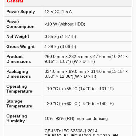
General
Power Supply
12 VDC, 1.5 A
Power
<10 W (without HDD)
Consumption
Net Weight
0.85 kg (1.87 lb)
Gross Weight
1.39 kg (3.06 lb)
Product
260.0 mm × 232.5 mm × 47.6 mm(10.24″ ×
Dimensions
9.15″ × 1.87″) (W × D × H)
Packaging
334.0 mm × 89.0 mm × 314.0 mm(13.15″ ×
Dimensions
3.50″ × 12.36″)(W × D × H)
Operating
–10 °C to +55 °C (14 °F to +131 °F)
Temperature
Storage
–20 °C to +60 °C (–4 °F to +140 °F)
Temperature
Operating
10%–93% (RH), non-condensing
Humidity
CE-LVD: IEC 62368-1:2014
CE-EMC: EN IEC 61000-3-2:2019, EN