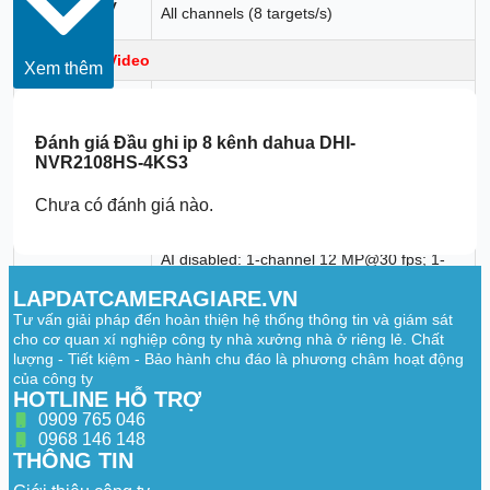
SMD Plus by
All channels (8 targets/s)
Camera
Audio and Video
Xem thêm
Access
8 channels
Channel
Đánh giá
Đầu ghi ip 8 kênh dahua DHI-
Network
80 Mbps incoming, 80 Mbps recording and
NVR2108HS-4KS3
Bandwidth
60 Mbps outgoing
Chưa có đánh giá nào.
12 MP;8 MP;6 MP;5 MP;4 MP;3
Resolution
MP;1080p;720p;960p;D1;CIF;QCIF
AI disabled: 1-channel 12 MP@30 fps; 1-
channel 8 MP@30 fps; 2-channel 6 MP@30
fps; 2-channel 5 MP@30 fps; 3-channel 4
LAPDATCAMERAGIARE.VN
Decoding
MP@30 fps; 6-channel 1080p@30 fps
Tư vấn giải pháp đến hoàn thiện hệ thống thông tin và giám sát
Capability
AI enabled: 1-channel 8 MP@30 fps; 1-
cho cơ quan xí nghiệp công ty nhà xưởng nhà ở riêng lẻ. Chất
channel 6 MP@30 fps; 1-channel 5 MP@30
lượng - Tiết kiệm - Bảo hành chu đáo là phương châm hoạt động
fps; 2-channel 4 MP@30 fps; 4-channel
của công ty
1080p@30 fps
HOTLINE HỖ TRỢ
1 HDMI, 1 VGA
0909 765 046
HDMI: 3840 × 2160, 1920 × 1080, 1280 ×
0968 146 148
Video Output
1024, 1280 × 720
THÔNG TIN
VGA: 1920 × 1080, 1280 × 1024, 1280 ×
720