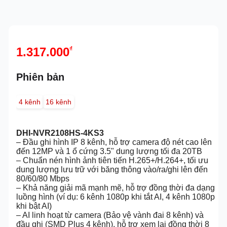
1.317.000
₫
Phiên bản
4 kênh
16 kênh
DHI-NVR2108HS-4KS3
– Đầu ghi hình IP 8 kênh, hỗ trợ camera độ nét cao lên
đến 12MP và 1 ổ cứng 3.5" dung lượng tối đa 20TB
– Chuẩn nén hình ảnh tiên tiến H.265+/H.264+, tối ưu
dung lượng lưu trữ với băng thông vào/ra/ghi lên đến
80/60/80 Mbps
– Khả năng giải mã mạnh mẽ, hỗ trợ đồng thời đa dạng
luồng hình (ví dụ: 6 kênh 1080p khi tắt AI, 4 kênh 1080p
khi bật AI)
– AI linh hoạt từ camera (Bảo vệ vành đai 8 kênh) và
đầu ghi (SMD Plus 4 kênh), hỗ trợ xem lại đồng thời 8