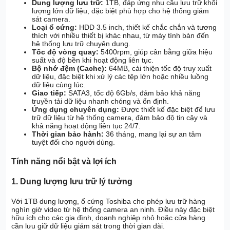
Dung lượng lưu trữ:
1TB, đáp ứng nhu cầu lưu trữ khối
lượng lớn dữ liệu, đặc biệt phù hợp cho hệ thống giám
sát camera.
Loại ổ cứng:
HDD 3.5 inch, thiết kế chắc chắn và tương
thích với nhiều thiết bị khác nhau, từ máy tính bàn đến
hệ thống lưu trữ chuyên dụng.
Tốc độ vòng quay:
5400rpm, giúp cân bằng giữa hiệu
suất và độ bền khi hoạt động liên tục.
Bộ nhớ đệm (Cache):
64MB, cải thiện tốc độ truy xuất
dữ liệu, đặc biệt khi xử lý các tệp lớn hoặc nhiều luồng
dữ liệu cùng lúc.
Giao tiếp:
SATA3, tốc độ 6Gb/s, đảm bảo khả năng
truyền tải dữ liệu nhanh chóng và ổn định.
Ứng dụng chuyên dụng:
Được thiết kế đặc biệt để lưu
trữ dữ liệu từ hệ thống camera, đảm bảo độ tin cậy và
khả năng hoạt động liên tục 24/7.
Thời gian bảo hành:
36 tháng, mang lại sự an tâm
tuyệt đối cho người dùng.
Tính năng nổi bật và lợi ích
1. Dung lượng lưu trữ lý tưởng
Với 1TB dung lượng, ổ cứng Toshiba cho phép lưu trữ hàng
nghìn giờ video từ hệ thống camera an ninh. Điều này đặc biệt
hữu ích cho các gia đình, doanh nghiệp nhỏ hoặc cửa hàng
cần lưu giữ dữ liệu giám sát trong thời gian dài.