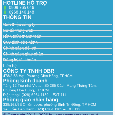
HOTLINE HỖ TRỢ
0909 765 046
0968 146 148
THÔNG TIN
Giới thiệu công ty
Sơ đồ trang web
Hình thức thanh toán
Quy định bảo hành
Chính sách đổi trả
Chính sách giao nhận
Đăng ký tài khoản
Liên hệ
CÔNG TY TNHH DBR
478/2 Bà Hạt, Phường Diên Hồng, TPHCM
Phòng kinh doanh
Tầng 12 Tòa nhà Viettel, Số 285 Cách Mạng Tháng Tám,
Phường Hòa Hưng, TPHCM
Điện thoại: (028) 6264 1189 – EXT 111
Phòng giao nhận hàng
338/162/6E Chiến Lược, phường Bình Trị Đông, TP HCM
Yêu Cầu Bảo Hành (028) 6264 1189 – EXT 112