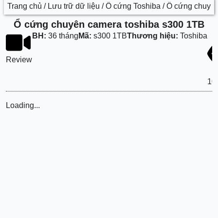
Trang chủ
/
Lưu trữ dữ liệu
/
Ổ cứng Toshiba
/ Ổ cứng chuyê
Ổ cứng chuyên camera toshiba s300 1TB
BH:
36 tháng
Mã:
s300 1TB
Thương hiệu:
Toshiba
Review
10
Loading...